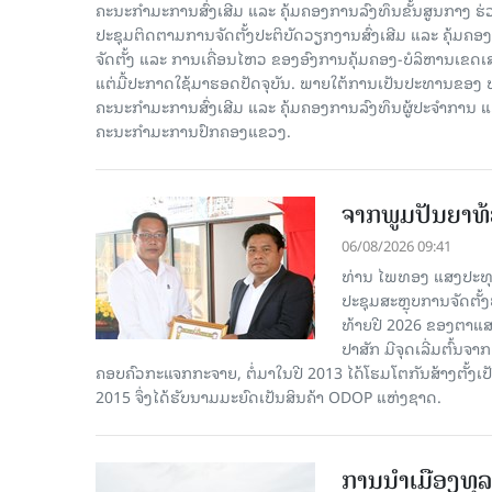
ຄະນະກໍາມະການສົ່ງເສີມ ແລະ ຄຸ້ມຄອງການລົງທຶນຂັ້ນສູນກາງ ຮ່
ປະຊຸມຕິດຕາມການຈັດຕັ້ງປະຕິບັດວຽກງານສົ່ງເສີມ ແລະ ຄຸ້ມຄອ
ຈັດຕັ້ງ ແລະ ການເຄື່ອນໄຫວ ຂອງອົງການຄຸ້ມຄອງ-ບໍລິຫານເຂດເ
ແຕ່ມື້ປະກາດໃຊ້ມາຮອດປັດຈຸບັນ. ພາຍໃຕ້ການເປັນປະທານຂອງ
ຄະນະກໍາມະການສົ່ງເສີມ ແລະ ຄຸ້ມຄອງການລົງທຶນຜູ້ປະຈໍາກາ
ຄະນະກຳມະການປົກຄອງແຂວງ.
ຈາກພູມປັນຍາທ້ອ
06/08/2026 09:41
ທ່ານ ໄພທອງ ແສງປະທຸ
ປະຊຸມສະຫຼຸບການຈັດຕັ
ທ້າຍປີ 2026 ຂອງຕາແສງ
ປາສັກ ມີຈຸດເລີ່ມຕົ້ນຈ
ຄອບຄົວກະແຈກກະຈາຍ, ຕໍ່ມາໃນປີ 2013 ໄດ້ໂຮມໂຕກັນສ້າງຕັ້ງເປ
2015 ຈຶ່ງໄດ້ຮັບນາມມະຍົດເປັນສິນຄ້າ ODOP ແຫ່ງຊາດ.
ການນໍາເມືອງທຸລ