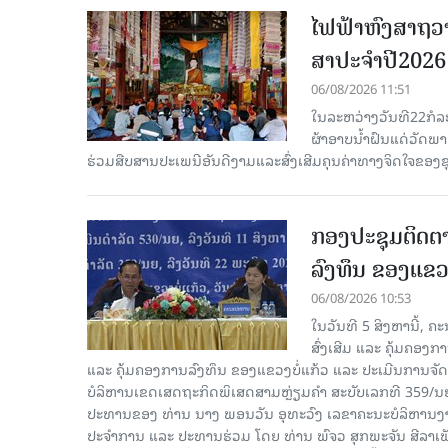
ໄຟຟ້າຫົງສາຖວາ
ສາປະຈໍາປີ2026
06/08/2026 11:51
ໃນລະຫວ່າງວັນທີ22ກໍລ
ຜ້າອາບນໍ້າຝົນແດ່ວັດພ
ຮ່ວມສືບສານປະເພນີອັນດີງາມແລະສົ່ງເສີມຄຸນຄ່າທາງຈິດໃຈຂອງຊຸມ
ກອງປະຊຸມຕິດຕາ
ລົງທຶນ ຂອງແຂວງ
06/08/2026 10:53
ໃນວັນທີ 5 ສິງຫານີ້, 
ສົ່ງເສີມ ແລະ ຄຸ້ມຄອງ
ແລະ ຄຸ້ມຄອງການລົງທຶນ ຂອງແຂວງບໍ່ແກ້ວ ແລະ ປະເມີນການຈັດຕ
ບໍລິຫານເຂດເສດຖະກິດພິເສດສາມຫຼ່ຽມຄຳ ສະບັບເລກທີ 359/ນຍ, 
ປະທານຂອງ ທ່ານ ນາງ ພອນວັນ ອຸທະວົງ ເລຂາຄະນະບໍລິຫານງານ
ປະຈໍາການ ແລະ ປະທານຮ່ວມ ໂດຍ ທ່ານ ພົຈວ ສຸກພະຈັນ ສີລາ