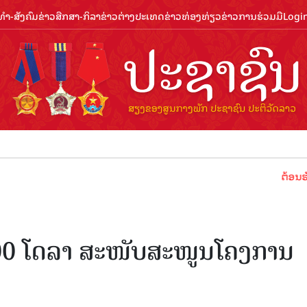
ຳ-ສັງຄົມ
ຂ່າວສືກສາ-ກິລາ
ຂ່າວຕ່າງປະເທດ
ຂ່າວທ່ອງທ່ຽວ
ຂ່າວການຮ່ວມມື
Logi
ຕ້ອນຮັບປີທ່ອ
000 ໂດລາ ສະໜັບສະໜູນໂຄງການ