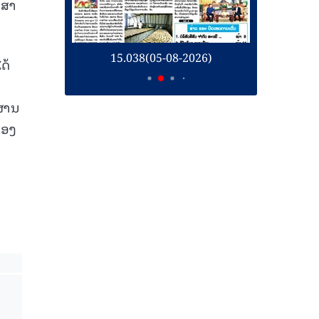
ກສາ
26)
15.038(05-08-2026)
1
ດ້
ຳ
ຜ່ານ
ຈອງ