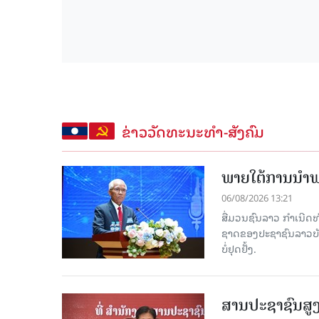
ຂ່າວວັດທະນະທຳ-ສັງຄົມ
ພາຍໃຕ້ການນໍາພາ
06/08/2026 13:21
ສື່ມວນຊົນລາວ ກຳເນີດທ
ຊາດຂອງປະຊາຊົນລາວບັນດ
ບໍ່ຢຸດຢັ້ງ.
ສານປະຊາຊົນສູງ