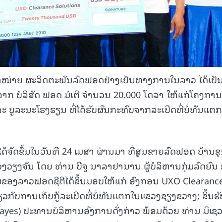
ດຈຳໜ່າຍ ຜະລິດຕະພັນລົດຟອດຢ່າງເປັນທາງການໃນລາວ ໄດ້ເປັ
 ບໍລິສັດ ຟອດ ມໍເຕີ ຈໍານວນ 20.000 ໂດລາ ໃຫ້ແກ່ໂຄງການ
 ແລະ ບູລະນະໂຮງຮຽນ ທີ່ໄດ້ຮັບຜົນກະທົບຈາກລະເບີດທີ່ບໍ່ທັນແຕກທ
ດ້ຈັດຂຶ້ນໃນວັນທີ 24 ເມສາ ຜ່ານມາ ທີ່ສູນຂາຍລົດຟອດ ບ້ານຂ
ວຽງຈັນ ໂດຍ ທ່ານ ບີຈູ ນາລາຢານານ ຜູ້ບໍລິຫານກຸ່ມລົດຍົນ
ດແມ່ຂອງລາວຟອດຊີຕີໄດ້ຂຶ້ນມອບໃຫ້ແກ່ ອົງກອນ UXO Clearanc
ຽວກັບການເກັບກູ້ລະເບີດທີ່ບໍ່ທັນແຕກໃນແຂວງຊຽງຂວາງ; ຂຶ້ນຮັ
yes) ປະທານບໍລິຫານອົງການດັ່ງກ່າວ ພ້ອມດ້ວຍ ທ່ານ ມິເຊວ 