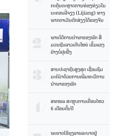
ກະຕຸ້ນຕະຫຼາດການທ່ອງທ່ຽວໃນ
ນະຄອນລີ່ຈຽງ (Lijiang) ທາງ
ພາກຕາເວັນຕົກສ່ຽງໃຕ້ຂອງຈີນ
ພາຍໃຕ້ການນໍາພາຂອງພັກ ສື່
ມວນຊົນລາວເຕີບໃຫຍ່ ເຂັ້ມແຂງ
ຢ່າງບໍ່ຢຸດຢັ້ງ
ສານປະຊາຊົນສູງສຸດ ເຊື່ອມຊຶມ
ມະຕິວ່າດ້ວຍການເພີ່ມທະວີການ
ນຳພາຂອງພັກ
ສທໜລ ສະຫຼຸບການເຄື່ອນໄຫວ
6 ເດືອນຕົ້ນປີ
ພະຍາດໄຂ້ຍຸງລາຍລະບາດຢູ່