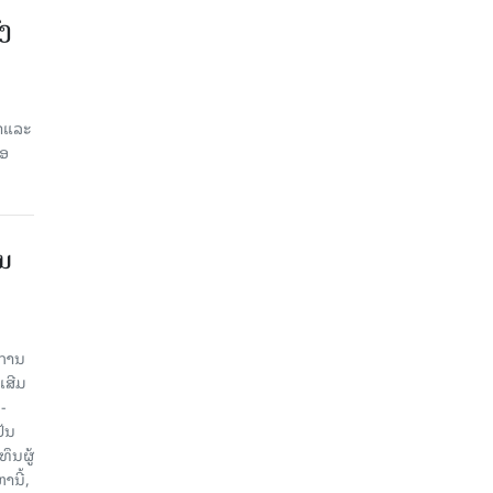
ົງ
ສາແລະ
່ອ
ານ
ະການ
ເສີມ
-
ປັນ
ຶນຜູ້
ນີ້,