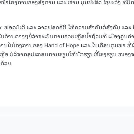
ວໜ້າໂຄງການຂອງອົງການ ແລະ ທ່ານ ບຸນປະສິດ ໄຊຍະວົງ ທີ່ປຶ
15.039(06-08-20
່າ: ຟອດມໍເຕີ ແລະ ລາວຟອດຊີຕີ ໃຫ້ຄວາມສຳຄັນຕໍ່ສັງຄົມ ແລະ ໄ
ນດ້ານຕ່າງໆບໍ່ວ່າຈະເປັນການຊ່ວຍເຫຼືອນ້ຳຖ້ວມທີ່ ເມືອງຄູນຄ
ິການໃນໂຄງການຂອງ Hand of Hope ແລະ ໃນເດືອນກຸມພາ ທີ່
່ວຍເຫຼືອ ບໍລິຈາກອຸປະກອນການຮຽນໃຫ້ນັກຮຽນທີ່ໂຮງຮຽນ ໜອງ
ດ້ວຍ.