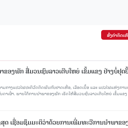
ສົ່ງຄໍາຄິດເຫ
ຂອງພັກ ສື່ມວນຊົນລາວເຕີບໃຫຍ່ ເຂັ້ມແຂງ ຢ່າງບໍ່ຢຸດຢັ
່າມກາງແປວໄຟປະຕິວັດຕິດພັນກັບຢາດເຫື່ອ, ເລືອດເນື້ອ ແລະ ແປວໄຟແຫ່ງການຕໍ່ສູ
າເຜົ່າ. ພາຍໃຕ້ການນໍາພາຂອງພັກ ເຮັດໃຫ້ສື່ມວນຊົນລາວເຕີບໃຫຍ່ ເຂັ້ມແຂງ 
ສຸດ ເຊື່ອມຊຶມມະຕິວ່າດ້ວຍການເພີ່ມທະວີການນຳພາຂອ