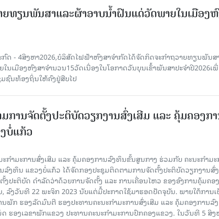
ຍທຽນພັນສາແລະຜ້າອາບນໍ້າຝົນແດ່ວັດພາຍໃນເມືອງຫ
ະກົດ - 4ສິງຫາ2026,ບໍລິສັດໄຟຟ້າຫົງສາຈໍາກັດໄດ້ຈັດກິດຈະກໍາຖວາຍທຽນພັນ
າຍໃນເມືອງຫົງສາຈໍານວນ15ວັດເນື່ອງໃນໂອກາດວັນບຸນເຂົ້າພັນສາປະຈໍາປີ2026ເພື
ຊົນທ້ອງຖິ່ນໃຫ້ຄົງຢູ່ສືບໄປ
ມການຈັດຕັ້ງປະຕິບັດວຽກງານສົ່ງເສີມ ແລະ ຄຸ້ມຄອງກ
ບໍ່ແກ້ວ
ຄະນະກໍາມະການສົ່ງເສີມ ແລະ ຄຸ້ມຄອງການລົງທຶນຂັ້ນສູນກາງ ຮ່ວມກັບ ຄະນະກໍາມ
ການລົງທຶນ ແຂວງບໍ່ແກ້ວ ໄດ້ຈັດກອງປະຊຸມຕິດຕາມການຈັດຕັ້ງປະຕິບັດວຽກງານສົ່ງ
ັ້ງປະຕິບັດ ດຳລັດວ່າດ້ວຍການຈັດຕັ້ງ ແລະ ການເຄື່ອນໄຫວ ຂອງອົງການຄຸ້ມຄອງ
ລົງວັນທີ 22 ພະຈິກ 2023 ນັບແຕ່ມື້ປະກາດໃຊ້ມາຮອດປັດຈຸບັນ. ພາຍໃຕ້ການເ
ພັກ ຮອງລັດມົນຕີ ຮອງປະທານຄະນະກໍາມະການສົ່ງເສີມ ແລະ ຄຸ້ມຄອງການລົງທ
ເພັດ ຮອງເລຂາພັກແຂວງ ປະທານຄະນະກຳມະການປົກຄອງແຂວງ. ໃນວັນທີ 5 ສິງຫາ