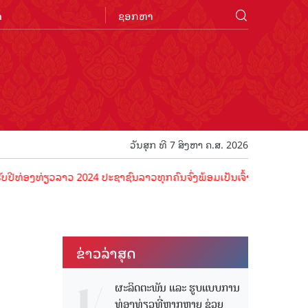
n
ວັນສຸກ ທີ 7 ສິງຫາ ຄ.ສ. 2026
ງທ່ຽວລາວ 2024 ປະຊາຊົນລາວທຸກຄົນຈົ່ງພ້ອມເປັນເຈົ້າພາບທີ່ດີ ຕ້ອນຮັບນັກ
ຂ່າວ​ລ່າ​ສຸດ
ຜະລິດຕະພັນ ແລະ ຮູບແບບການ
ທ່ອງທ່ຽວທີ່ຫຼາກຫຼາຍ ຊ່ວຍ