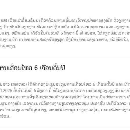
ປສສ) ເຜີຍແຜ່ເຊື່ອມຊຶມມະຕິວ່າດ້ວຍການເພີ່ມທະວີການນຳພາຂອງພັກ ຕໍ່ວຽກງາ
ືອງ ຕິດພັນກັບວຽກງານພັດທະນາຊົນນະບົດ-ແກ້ໄຂຄວາມທຸກຍາກ ແລະ ວຽກງາ
ມແຂງ, ໜັກແໜ້ນ ໄດ້ຈັດຂຶ້ນໃນວັນທີ 6 ສິງຫາ ນີ້ ທີ່ ສປສສ, ໃຫ້ກຽດເຜີຍເອກະ
ຫານງານພັກ ປະທານສານປະຊາຊົນສູງສຸດ ຊຶ່ງມີສະຫາຍຮອງປະທານ, ຫົວໜ້າກົມ,
ງພ້ອມພຽງ.
ເຄື່ອນໄຫວ 6 ເດືອນຕົ້ນປີ
່ມລາວ (ສທໜລ) ໄດ້ຈັດກອງປະຊຸມສະຫຼຸບການເຄື່ອນໄຫວ 6 ເດືອນຕົ້ນປີ ແລະ ທ
 2026 ຂຶ້ນໃນວັນທີ 6 ສິງຫາ ນີ້ ທີ່ໂຮງແຮມສຸພັດຕາ ນະຄອນຫຼວງວຽງຈັນ ພາຍ
 ສທໜລ ແລະ ການສົ່ງເສີມຊາວໜຸ່ມສ້າງເສດຖະກິດ“ ໂດຍການເປັນປະທານຂອງ ທ
ານສູນກາງພັກ ເລຂາຄະນະບໍລິຫານງານສູນກາງຊາວໜຸ່ມ ປະຊາຊົນ ປະຕິວັດລາວ, 
ນດາທ່ານຮອງເລຂາຂັ້ນສູນກາງ, ຄະນະກົມຈາກສູນກາງຊາວໜຸ່ມ, ຄະນະບໍລິຫານງາ
າຮ່ວມ.