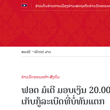
ຂ່າວເດັ່ນ
ຂ່າວການເມືອງ
ຂ່າວເສດຖະກິດ
ຂ່າວວັດທະນະທ
ສະເໜີ
ພັກປປ ລາວ
ຂ່າວວັດທະນະທຳ-ສັງຄົມ
ຟອດ ມໍເຕີ ມອບເງິນ 20.
ເກັບກູ້ລະເບີດທີ່ບໍ່ທັນແຕກ