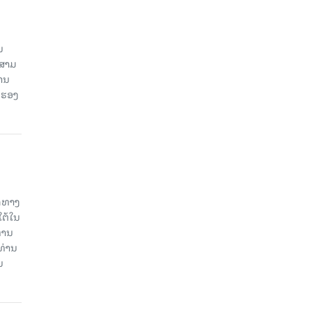
ນ
ນສາມ
ສານ
 ຮອງ
ິດທາງ
ໃຕ້ໃນ
່ານ
ທ່ານ
ນ