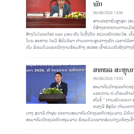
ພັກ
06/08/2026 13:06
ສານປະຊາຊົນສູງສຸດ (ສ
ກໍ່ສ້າງຮາກຖານການເມ
ສ້າງໃນໄລຍະໃໝ່ ແລະ ມອບ-ຮັບ ໃບຢັ້ງຢືນ ໜ່ວຍພັກປອດໃສ, ເຂັ້
ໂດຍ ສະຫາຍ ໄພວີ ສີບົວລິພາ ກຳມະການສູນກາງພັກ ເລຂາບໍລິ
ກົມ ພ້ອມດ້ວຍພະນັກງານອ້ອມຂ້າງ ສປສສ ເຂົ້າຮ່ວມຮັບຟັງຢ່າ
ສທໜລ ສະຫຼຸບການ
06/08/2026 13:03
ສະມາຄົມນັກທຸລະກິດໜຸ
ແຜນການ 6 ເດືອນທ້າຍປີ
ຫົວຂໍ້ “ ການພັດທະນາ
ທອງລີ ສີສຸລິດ ກຳມະກ
ນາງ ສຸວາລີ ຄຳຜຸຍ ປະທານສະມາຄົມນັກທຸລະກິດໜຸ່ມລາວ ມີບັ
ສະມາຄົມນັກທຸລະກິດໜຸ່ມລາວ ພ້ອມດ້ວຍພາກສ່ວນກ່ຽວຂ້ອງເຂົ້