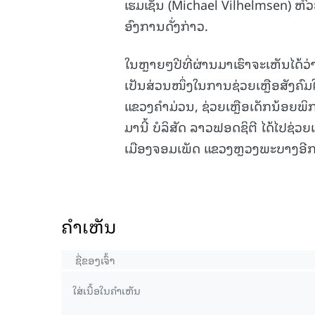
ເຮມເຊັນ (Michael Vilhelmsen) ຫົ
ອົງການດັ່ງກ່າວ.
ໃນຫຼາຍໆປີທີ່ຜ່ານມາເຮົາຈະເຫັນໄດ້ວ
ເປັນສ່ວນໜຶ່ງໃນການຊ່ວຍເຫຼືອສັງຄົມໃ
ແຂວງຄຳມ່ວນ, ຊ່ວຍເຫຼືອເດັກນ້ອຍພ
ມານີ້ ບໍລິສັດ ລາວຟອດຊິຕີ ໄດ້ໄປຊ
ເມືອງຈອມເພັດ ແຂວງຫຼວງພະບາງອີກ
ຄໍາເຫັນ