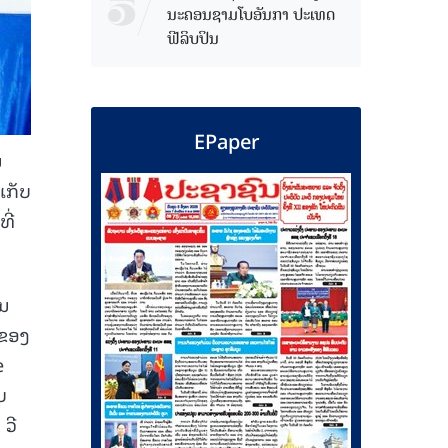
ນະຄອນຊາມໂບ​ອັນກາ ປະເທດ
ຟີລິບປິນ
EPaper
ນ
ເກັບ
ີ່
ຸນ
 ຂອງ
e
ບ
ວີ