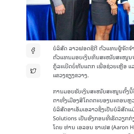
ບໍລິສັດ ລາວຟອດຊີຕີ ຕົວແທນຜູ້ຈັ
ຕົວແທນມອບເງິນທຶນສະໜັບສະໜູນຈາກ
ກູ້ລະເບີດບໍ່ທັນແຕກ ເພື່ອຊ່ວຍເຫຼືອ
ແຂວງຊຽງຂວາງ.
ການມອບຮັບເງິນສະໜັບສະໜູນຄັ້ງນີ້ໄ
ຕາທົ່ງເມືອງສີໂຄດຕະບອງນະຄອນຫຼວງ
ບໍລິສັດອາເອັມເອລາວຊຶ່ງເປັນບໍລິສັ
Solutions ເປັນອົງກອນທີ່ເຮັດວຽກກ່
ໂດຍ ທ່ານ ເອລອນ ຮາເຢສ (Aaron Ha