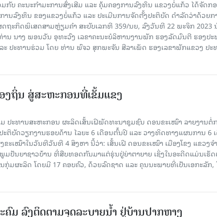
ວມກັບ ຄະນະກໍາມະການສົ່ງເສີມ ແລະ ຄຸ້ມຄອງການລົງທຶນ ແຂວງບໍ່ແກ້ວ ໄດ້ຈັດກ
ງການລົງທຶນ ຂອງແຂວງບໍ່ແກ້ວ ແລະ ປະເມີນການຈັດຕັ້ງປະຕິບັດ ດຳລັດວ່າດ້ວຍກ
ສດຖະກິດພິເສດສາມຫຼ່ຽມຄຳ ສະບັບເລກທີ 359/ນຍ, ລົງວັນທີ 22 ພະຈິກ 2023 ນ
 ທ່ານ ນາງ ພອນວັນ ອຸທະວົງ ເລຂາຄະນະບໍລິຫານງານພັກ ຮອງລັດມົນຕີ ຮອງປ
ນ ແລະ ປະທານຮ່ວມ ໂດຍ ທ່ານ ພົຈວ ສຸກພະຈັນ ສີລາເພັດ ຮອງເລຂາພັກແຂວງ ປ
ງຖິ່ນ ສູ່ສະຫະກອນທີ່ເຂັ້ມແຂງ
ມ ປະທານສະຫະກອນ ຜະລິດເສັ້ນເຝີພັດທະນາຊຸມຊົນ ດອນຂະເໝົາ ລາຍງານຕໍ່
້ງປະຕິບັດວຽກງານຮອບດ້ານ ໄລຍະ 6 ເດືອນຕົ້ນປີ ແລະ ວາງທິດທາງແຜນການ 6 ເ
ຂະເໝົາໃນວັນທີວັນທີ 4 ສິງຫາ ນີ້ວ່າ: ເສັ້ນເຝີ ດອນຂະເໝົາ ເມືອງໂຂງ ແຂວງຈ
າກພູມປັນຍາຊາວບ້ານ ທີ່ສືບທອດກັນມາແຕ່ຮຸ່ນປູ່ຍ່າຕາຍາຍ ເຊິ່ງໃນອະດີດແມ່ນເຮັ
ັນກຸ່ມຜະລິດ ໂດຍມີ 17 ຄອບຄົວ, ດ້ວຍລົດຊາດ ແລະ ຄຸນນະພາບທີ່ເປັນເອກະລັກ, 
ະຄົມ ລົງຕິດຕາມຈຸດລະບາຍນໍ້າ ຢູ່ບ້ານປາກຫາງ