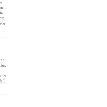
ອງ
ານ
ັບ
ະທານ
ະທານ
ກອງ
ດືອນ
ຳ
ດແບບ
ໃນປີ