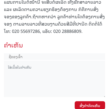
ແຜນການໃນຕໍ່ໜ້ານີ້ ຈະສືບຕໍ່ຜະລິດ ທັງຮັກສາລາຍລາວ
ແລະ ຜະລິດຕາມຄວາມຮຽກຮ້ອງຕ້ອງການ ກໍຄືການສັ່ງ
ຈອງຂອງລູກຄ້າ.ຖ້າກຫາກວ່າ ລູກຄ້າທ່ານໃດຕ້ອງການສັ່ງ
ຈອງ ຕາມລາຍລາວທີ່ສວຍງາມດ້ວຍສີມືທີ່ປານີດ ຕິດຕໍ່ໄດ້
ໂທ: 020 55697286, ແອັບ: 020 28886809.
ຄໍາເຫັນ
ສົ່ງຄໍາຄິດເຫັນ