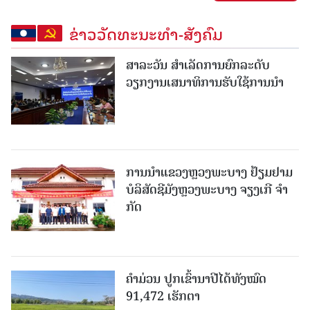
ຂ່າວວັດທະນະທຳ-ສັງຄົມ
ສາລະວັນ ສໍາເລັດການຍົກລະດັບ
ວຽກງານເສນາທິການຮັບໃຊ້ການນໍາ
ການນຳແຂວງຫຼວງພະບາງ ຢ້ຽມ​ຢາມ
ບໍ​ລິ​ສັດຊີມັງຫຼວງພະບາງ ຈຽງເກີ ຈໍາ
ກັດ
ຄໍາມ່ວນ ປູກເຂົ້ານາປີໄດ້ທັງໝົດ
91,472 ເຮັກຕາ