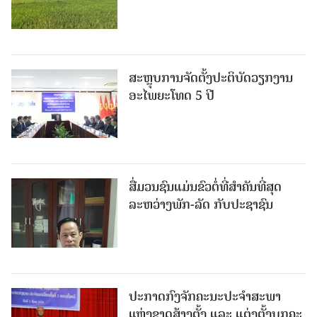
ສະຫຼຸບການຈັດຕັ້ງປະຕິບັດວຽກງານ
ອະໄພຍະໂທດ 5 ປີ
ສື່ມວນຊົນແມ່ນຂົວຕໍ່ທີ່ສໍາຄັນທີ່ສຸດ
ລະຫວ່າງພັກ-ລັດ ກັບປະຊາຊົນ
ປະກາດກົງຈັກຄະນະປະຈໍາສະພາ
ແຫ່ງຊາດສ້າງຕັ້ງ ແລະ ແຕ່ງຕັ້ງບຸກຄະ