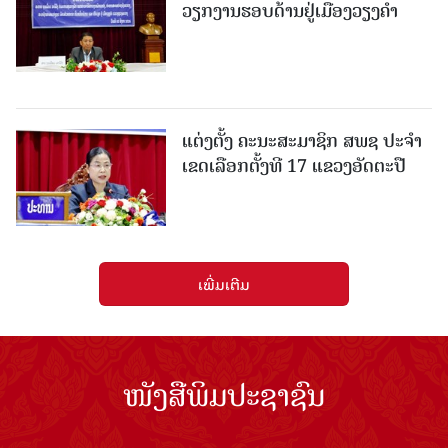
ວຽກງານຮອບດ້ານຢູ່ເມືອງວຽງຄໍາ
ແຕ່ງຕັ້ງ ຄະນະສະມາຊິກ ສພຊ ປະຈຳ
ເຂດເລືອກຕັ້ງທີ 17 ແຂວງອັດຕະປື
ເພີ່ມເຕີມ
ໜັງສືພິມປະຊາຊົນ