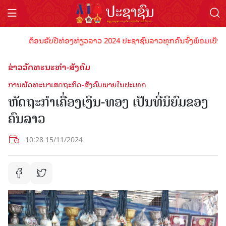
ຕ້ອນຮັບປີທ່ອງທ່ຽວລາວ 2024 ປະຊາຊົນລາວທຸກຄົນຈົ່ງພ້ອມເປັນເຈົ້າ
ຂ່າວວັດທະນະທຳ-ສັງຄົມ
ການພັດທະນາເສດຖະກິດ-ສັງຄົມພາຍໃນປະເທດ
ຫັດຖະກໍາເຄື່ອງເງິນ-ທອງ ເປັນທີ່ນິຍົມຂອງ
ຄົນລາວ
10:28 15/11/2024