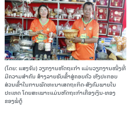
(ໂດຍ: ແສງຈັນ) ວຽກງານຫັດຖະກໍາ ແມ່ນວຽກງານໜຶ່ງທີ່
ມີຄວາມສໍາຄັນ ສ້າງລາຍຮັບເຂົ້າສູ່ຄອບຄົວ ທັງປະກອບ
ສ່ວນເຂົ້າໃນການພັດທະນາເສດຖະກິດ-ສັງຄົມພາຍໃນ
ປະເທດ ໂດຍສະເພາະແມ່ນຫັດຖະກໍາເຄື່ອງເງິນ-ທອງ
ຂອງພໍ່ຕູ້