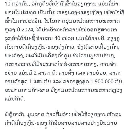
10 ກວ່າຄົນ, ວັດຖຸດິບທີ່ນໍາໃຊ້ເຂົ້າໃນວຽກງານ ແມ່ນຊື້ນໍາ
ພາຍໃນປະເທດ ເປັນຕົ້ນ: ທອງແດງ-ທອງເຫຼືອງ ເພື່ອນໍາໃຊ້
ເຂົ້າໃນການຜະລິດ. ໃນໂອກາດບຸນນະມັດສະການພະທາດ
ຫຼວງ ປີ 2024, ໄດ້ນໍາເອົາກະຕ່າລາຍໃໝ່ອອກສູ່ສາຍຕາ
ລູກຄ້າໄດ້ຊົມ-ຊື້ ຈໍານວນ 40 ໜ່ວຍ ແມ່ນໄດ້ຂາຍດີ. ຄຽງຄູ່
ກັບການຕີເຄື່ອງເງິນ-ທອງດັ່ງກ່າວ, ຍັງໄດ້ຂາຍເຄື່ອງເກົ່າ,
ພະເຄື່ອງ, ພະທີ່ເປັນເຄື່ອງຄໍ້າຄູນ ທີ່ມີລາຍບູຮານອື່ນໆ,
ກະຕ່າຫວາຍທີ່ມີຂະໜາດໃຫຍ່-ຂະໜາດກາງ, ການຈໍາ
ໜ່າຍ ແມ່ນມີ 2 ລາຄາ ຄື: ຂາຍສົ່ງ ແລະ ຂາຍຍ່ອຍ, ລາຄາ
ຂາຍຕໍ່າສຸດ 1 ແສນກີບ ແລະ ລາຄາສູງສຸດ 1.900.000 ກີບ.
ສະພາບການຄ້າ-ຂາຍ ທີ່ງານນະມັດສະການພະທາດຫຼວງ
ແມ່ນໄດ້ດີ.
ພໍ່ຕູ້ດາວັນ ມູນລາດ ກ່າວຕື່ມວ່າ: ເພື່ອໃຫ້ວຽກງານຫັດຖະ
ກໍາຕີເຄື່ອງເງິນ-ທອງ ໄດ້ສືບສານລາຍລາວຢ່າງຍືນນານ