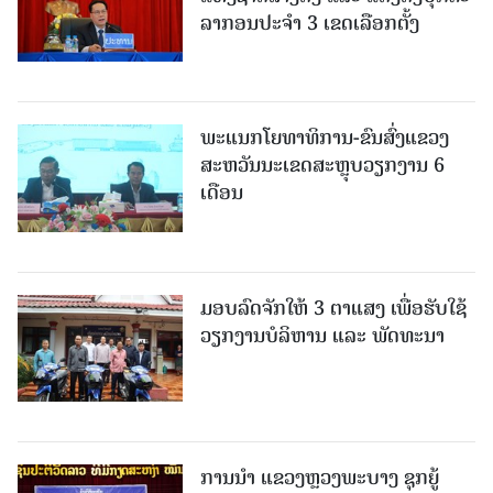
ລາກອນປະຈໍາ 3 ເຂດເລືອກຕັ້ງ
ພະແນກໂຍທາທິການ-ຂົນສົ່ງແຂວງ
ສະຫວັນນະເຂດສະຫຼຸບວຽກງານ 6
ເດືອນ
ມອບລົດຈັກໃຫ້ 3 ຕາແສງ ເພື່ອຮັບໃຊ້
ວຽກງານບໍລິຫານ ແລະ ພັດທະນາ
ການນຳ ແຂວງຫຼວງພະບາງ ຊຸກຍູ້