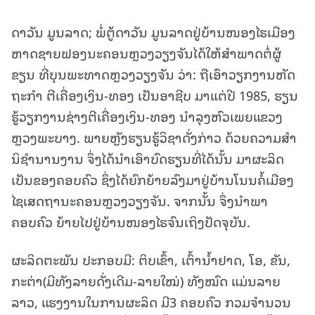
ດາວັນ ມູນລາດ; ພໍ່ຕູ້ດາວັນ ມູນລາດຢູ່ບ້ານໜອງໄຮເມືອງ
ຫາດຊາຍຟອງນະຄອນຫຼວງວຽງຈັນໄດ້ໃຫ້ສໍາພາດຕໍ່ຜູ້
ຂຽນ ທີ່ບຸນພະທາດຫຼວງວຽງຈັນ ວ່າ: ຖືເອົາວຽກງານຫັດ
ຖະກໍາ ຕີເຄື່ອງເງິນ-ທອງ ເປັນອາຊີບ ມາແຕ່ປີ 1985, ຮຽນ
ຮູ້ວຽກງານຊ່າງຕີເຄື່ອງເງິນ-ທອງ ນໍາລຸງຫົວເພຍແຂວງ
ຫຼວງພະບາງ. ພາຍຫຼັງຮຽນຮູ້ວິຊາດັ່ງກ່າວ ດ້ວຍຄວາມສຳ
ນິຊໍານານງານ ຈຶ່ງໄດ້ນໍາເອົາບົດຮຽນທີ່ໄດ້ນັ້ນ ມາຜະລິດ
ເປັນຂອງຄອບຄົວ ຊຶ່ງໄດ້ຍົກຍ້າຍລົງມາຢູ່ບ້ານໂນນຄໍ້ເມືອງ
ໄຊເສດຖານະຄອນຫຼວງວຽງຈັນ. ຈາກນັ້ນ ຈຶ່ງນໍາພາ
ຄອບຄົວ ຍ້າຍໄປຢູ່ບ້ານໜອງໄຮຈົນເຖິງປັດຈຸບັນ.
ຜະລິດຕະພັນ ປະກອບມີ: ຕິບເຂົ້າ, ເຕົ້ານໍ້າຢາດ, ໂອ, ຂັນ,
ກະຕ່າ(ມີທັງລາຍດັ່ງເດີມ-ລາຍໃໝ່) ທັງໝົດ ແມ່ນລາຍ
ລາວ, ແຮງງານໃນການຜະລິດ ມີ3 ຄອບຄົວ ກວມຈໍານວນ