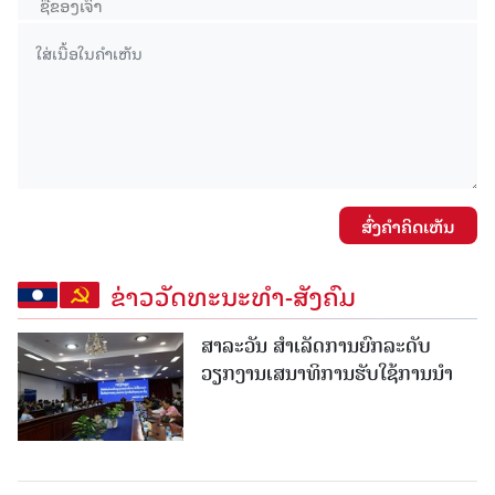
ສົ່ງຄໍາຄິດເຫັນ
ຂ່າວວັດທະນະທຳ-ສັງຄົມ
ສາລະວັນ ສໍາເລັດການຍົກລະດັບ
ວຽກງານເສນາທິການຮັບໃຊ້ການນໍາ