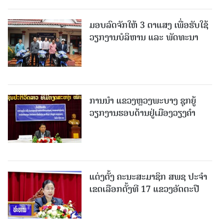
ມອບລົດຈັກໃຫ້ 3 ຕາແສງ ເພື່ອຮັບໃຊ້
ວຽກງານບໍລິຫານ ແລະ ພັດທະນາ
ການນຳ ແຂວງຫຼວງພະບາງ ຊຸກຍູ້
ວຽກງານຮອບດ້ານຢູ່ເມືອງວຽງຄໍາ
ແຕ່ງຕັ້ງ ຄະນະສະມາຊິກ ສພຊ ປະຈຳ
ເຂດເລືອກຕັ້ງທີ 17 ແຂວງອັດຕະປື