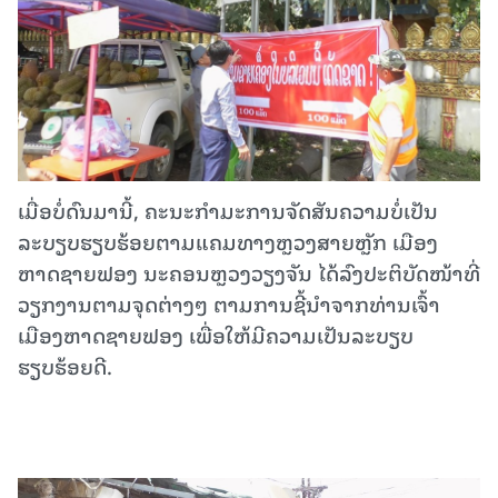
ເມື່ອບໍ່ດົນມານີ້, ຄະນະກໍາມະການຈັດສັນຄວາມບໍ່ເປັນ
ລະບຽບຮຽບຮ້ອຍຕາມແຄມທາງຫຼວງສາຍຫຼັກ ເມືອງ
ຫາດຊາຍຟອງ ນະຄອນຫຼວງວຽງຈັນ ໄດ້ລົງປະຕິບັດໜ້າທີ່
ວຽກງານຕາມຈຸດຕ່າງໆ ຕາມການຊີ້ນໍາຈາກທ່ານເຈົ້າ
ເມືອງຫາດຊາຍຟອງ ເພື່ອໃຫ້ມີຄວາມເປັນລະບຽບ
ຮຽບຮ້ອຍດີ.