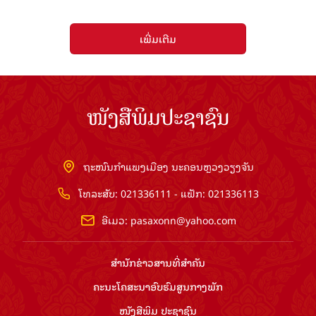
ເພີ່ມເຕີມ
ໜັງສືພິມປະຊາຊົນ
ຖະໜົນກຳແພງເມືອງ ນະຄອນຫຼວງວຽງຈັນ
ໂທລະສັບ: 021336111 - ແຟັກ: 021336113
ອີເມວ:
pasaxonn@yahoo.com
ສຳ​ນັກ​ຂ່າວ​ສານ​ທີ່​ສຳ​ຄັນ​
ຄະນະໂຄສະນາອົບຮົມ​ສູນ​ກາງ​ພັກ
ໜັງສືພິມ ປະ​ຊາ​ຊົນ