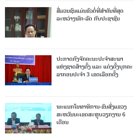
ສື່ມວນຊົນແມ່ນຂົວຕໍ່ທີ່ສໍາຄັນທີ່ສຸດ
ລະຫວ່າງພັກ-ລັດ ກັບປະຊາຊົນ
ປະກາດກົງຈັກຄະນະປະຈໍາສະພາ
ແຫ່ງຊາດສ້າງຕັ້ງ ແລະ ແຕ່ງຕັ້ງບຸກຄະ
ລາກອນປະຈໍາ 3 ເຂດເລືອກຕັ້ງ
ພະແນກໂຍທາທິການ-ຂົນສົ່ງແຂວງ
ສະຫວັນນະເຂດສະຫຼຸບວຽກງານ 6
ເດືອນ