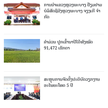
ການນຳແຂວງຫຼວງພະບາງ ຢ້ຽມ​ຢາມ
ບໍ​ລິ​ສັດຊີມັງຫຼວງພະບາງ ຈຽງເກີ ຈໍາ
ກັດ
ຄໍາມ່ວນ ປູກເຂົ້ານາປີໄດ້ທັງໝົດ
91,472 ເຮັກຕາ
ສະຫຼຸບການຈັດຕັ້ງປະຕິບັດວຽກງານ
ອະໄພຍະໂທດ 5 ປີ