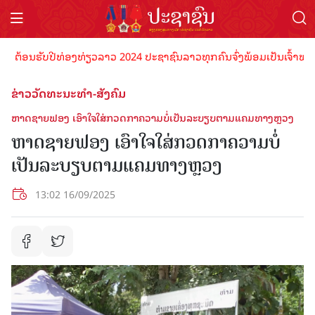
ຕ້ອນຮັບປີທ່ອງທ່ຽວລາວ 2024 ປະຊາຊົນລາວທຸກຄົນຈົ່ງພ້ອມເປັນເຈົ້າພາບທີ່ດ
ຂ່າວວັດທະນະທຳ-ສັງຄົມ
ຫາດຊາຍຟອງ ເອົາໃຈໃສ່ກວດກາຄວາມບໍ່ເປັນລະບຽບຕາມແຄມທາງຫຼວງ
ຫາດຊາຍຟອງ ເອົາໃຈໃສ່ກວດກາຄວາມບໍ່
ເປັນລະບຽບຕາມແຄມທາງຫຼວງ
13:02 16/09/2025