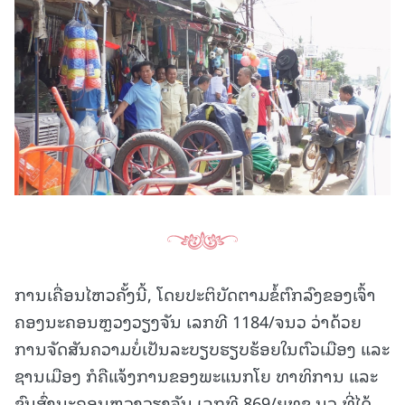
ການເຄື່ອນໄຫວຄັ້ງນີ້, ໂດຍປະຕິບັດຕາມຂໍ້ຕົກລົງຂອງເຈົ້າ
ຄອງນະຄອນຫຼວງວຽງຈັນ ເລກທີ 1184/ຈນວ ວ່າດ້ວຍ
ການຈັດສັນຄວາມບໍ່ເປັນລະບຽບຮຽບຮ້ອຍໃນຕົວເມືອງ ແລະ
ຊານເມືອງ ກໍຄືແຈ້ງການຂອງພະແນກໂຍ ທາທິການ ແລະ
ຂົນສົ່ງນະຄອນຫຼວງວຽງຈັນ ເລກທີ 869/ຍທຂ.ນວ ທີ່ໄດ້