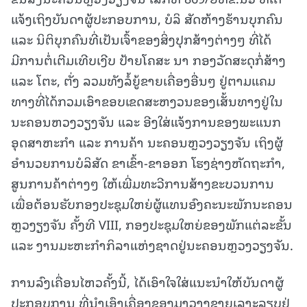
ແຈ້ງເຖິງບັນດາຜູ້ປະກອບການ, ບໍລິ ສັດຫ້າງຮ້ານບຸກຄົນ
ແລະ ນິຕິບຸກຄົນທີ່ເປັນເຈົ້າຂອງສິ່ງປຸກສ້າງຕ່າງໆ ທີ່ໄດ້
ມີການຕໍ່ເຕີມເທີບເງີບ ປ້າຍໂຄສະ ນາ ກອງວັດສະດຸກໍ່ສ້າງ
ແລະ ໂຕະ, ຕັ່ງ ລວມທັງລໍ້ຍູ້ຂາຍເຄື່ອງອື່ນໆ ຢູ່ຕາມແຄມ
ທາງທີ່ໄດ້ກວມເອົາຂອບເຂດສະຫງວນຂອງເສັ້ນທາງຢູ່ໃນ
ນະຄອນຫວງວຽງຈັນ ແລະ ອີງໃສ່ແຈ້ງການຂອງພະແນກ
ອຸດສາຫະກໍາ ແລະ ການຄ້າ ນະຄອນຫຼວງວຽງຈັນ ເຖິງຜູ້
ອໍານວຍການບໍລິສັດ ຂາເຂົ້າ-ຂາອອກ ໂຮງຊ່າງຫັດຖະກໍາ,
ສູນການຄ້າຕ່າງໆ ໃຫ້ເພີ່ມທະວີການສ້າງຂະບວນການ
ເພື່ອຕ້ອນຮັບກອງປະຊຸມໃຫຍ່ຜູ້ແທນອົງຄະນະພັກນະຄອນ
ຫຼວງຽງຈັນ ຄັ້ງທີ VIII, ກອງປະຊຸມໃຫຍ່ຂອງພັກແຕ່ລະຂັ້ນ
ແລະ ງານມະຫະກໍາກິລາແຫ່ງຊາດຢູ່ນະຄອນຫຼວງວຽງຈັນ.
ການລົງເຄື່ອນໄຫວຄັ້ງນີ້, ໄດ້ເອົາໃຈໃສ່ແນະນໍາໃຫ້ບັນດາຜູ້
ປະກອບການ ທີ່ນໍາເອົາເຄື່ອງຂອງມາວາງຂາຍເລາະລຽບຢູ່