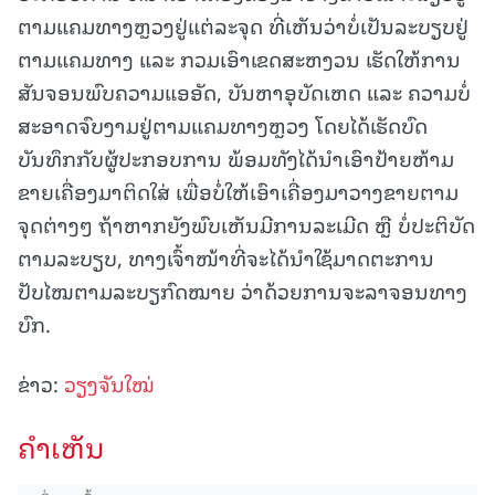
ຕາມແຄມທາງຫຼວງຢູ່ແຕ່ລະຈຸດ ທີ່ເຫັນວ່າບໍ່ເປັນລະບຽບຢູ່
ຕາມແຄມທາງ ແລະ ກວມເອົາເຂດສະຫງວນ ເຮັດໃຫ້ການ
ສັນຈອນພົບຄວາມແອອັດ, ບັນຫາອຸບັດເຫດ ແລະ ຄວາມບໍ່
ສະອາດຈົບງາມຢູ່ຕາມແຄມທາງຫຼວງ ໂດຍໄດ້ເຮັດບົດ
ບັນທຶກກັບຜູ້ປະກອບການ ພ້ອມທັງໄດ້ນໍາເອົາປ້າຍຫ້າມ
ຂາຍເຄື່ອງມາຕິດໃສ່ ເພື່ອບໍ່ໃຫ້ເອົາເຄື່ອງມາວາງຂາຍຕາມ
ຈຸດຕ່າງໆ ຖ້າຫາກຍັງພົບເຫັນມີການລະເມີດ ຫຼື ບໍ່ປະຕິບັດ
ຕາມລະບຽບ, ທາງເຈົ້າໜ້າທີ່ຈະໄດ້ນໍາໃຊ້ມາດຕະການ
ປັບໄໝຕາມລະບຽກົດໝາຍ ວ່າດ້ວຍການຈະລາຈອນທາງ
ບົກ.
ຂ່າວ:
ວຽງຈັນໃໝ່
ຄໍາເຫັນ