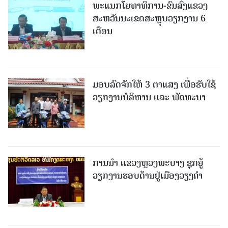
ພະແນກໂຍທາທິການ-ຂົນສົ່ງແຂວງ
ສະຫວັນນະເຂດສະຫຼຸບວຽກງານ 6
ເດືອນ
ມອບລົດຈັກໃຫ້ 3 ຕາແສງ ເພື່ອຮັບໃຊ້
ວຽກງານບໍລິຫານ ແລະ ພັດທະນາ
ການນຳ ແຂວງຫຼວງພະບາງ ຊຸກຍູ້
ວຽກງານຮອບດ້ານຢູ່ເມືອງວຽງຄໍາ