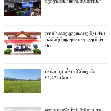
ວຽກງານເສນາທິການຮັບໃຊ້ການນໍາ
ການນຳແຂວງຫຼວງພະບາງ ຢ້ຽມ​ຢາມ
ບໍ​ລິ​ສັດຊີມັງຫຼວງພະບາງ ຈຽງເກີ ຈໍາ
ກັດ
ຄໍາມ່ວນ ປູກເຂົ້ານາປີໄດ້ທັງໝົດ
91,472 ເຮັກຕາ
ສະຫຼຸບການຈັດຕັ້ງປະຕິບັດວຽກງານ