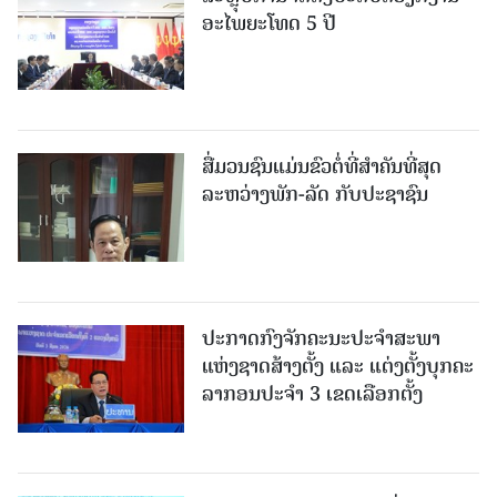
ອະໄພຍະໂທດ 5 ປີ
ສື່ມວນຊົນແມ່ນຂົວຕໍ່ທີ່ສໍາຄັນທີ່ສຸດ
ລະຫວ່າງພັກ-ລັດ ກັບປະຊາຊົນ
ປະກາດກົງຈັກຄະນະປະຈໍາສະພາ
ແຫ່ງຊາດສ້າງຕັ້ງ ແລະ ແຕ່ງຕັ້ງບຸກຄະ
ລາກອນປະຈໍາ 3 ເຂດເລືອກຕັ້ງ