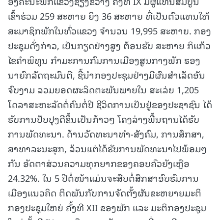
ອົງຄະນະພັກແຂວງຊຽງຂວາງ ຄັ້ງທີ IX ມີຜູ້ແທນສົມບູນ
ເຂົ້າຮ່ວມ 259 ສະຫາຍ ຍິງ 36 ສະຫາຍ ທີ່ເປັນຕົວແທນໃຫ້
ສະມາຊິກພັກໃນທົ່ວແຂວງ ຈຳນວນ 19,995 ສະຫາຍ. ກອງ
ປະຊຸມດັ່ງກ່າວ, ເປັນກຽດຢ່າງສູງ ຕ້ອນຮັບ ສະຫາຍ ກິແກ້ວ
ໄຂຄຳພິທູນ ກຳມະການກົມການເມືອງສູນກາງພັກ ຮອງ
ນາຍົກລັດຖະມົນຕີ, ຊີ້ນຳກອງປະຊຸມຢ່າງມີຜົນສຳເລັດອັນ
ຈົບງາມ ລວມຍອດຜະລິດຕະພັນພາຍໃນ ສະເລ່ຍ 1,205
ໂດລາສະຫະລັດຕໍ່ຄົນຕໍ່ປີ ຊີວິດການເປັນຢູ່ຂອງປະຊາຊົນ ໄດ້
ຮັບການປັບປຸງດີຂຶ້ນເປັນກ້າວໆ ໂຄງລ່າງພື້ນຖານໄດ້ຮັບ
ການພັດທະນາ. ດ້ານວັດທະນາທຳ-ສັງຄົມ, ການສຶກສາ,
ສາທາລະນະສຸກ, ລ້ວນແຕ່ໄດ້ຮັບການພັດທະນາໄປພ້ອມໆ
ກັນ ອັດຕາສ່ວນຄວາມທຸກຍາກຂອງຄອບຄົວຍັງເຫຼືອ
24.32%. ໃນ 5 ປີຕໍ່ໜ້າແມ່ນຈະສືບຕໍ່ສຶກສາອົບຮົມການ
ເມືອງແນວຄິດ ຕິດພັນກັບການຈັດຕັ້ງຜັນຂະຫຍາຍມະຕິ
ກອງປະຊຸມໃຫຍ່ ຄັ້ງທີ XII ຂອງພັກ ແລະ ມະຕິກອງປະຊຸມ