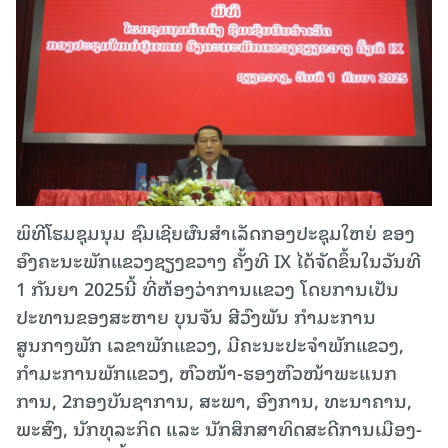
ພິທີໂຮມຊຸມນຸມ ຊົມເຊີຍຜົນສຳເລັດກອງປະຊຸມໃຫຍ່ ຂອງ
ອົງຄະນະພັກແຂວງຊຽງຂວາງ ຄັ້ງທີ IX ໄດ້ຈັດຂຶ້ນໃນວັນທີ
1 ກັນຍາ 2025ນີ້ ທີ່ຫ້ອງວ່າການແຂວງ ໂດຍການເປັນ
ປະທານຂອງສະຫາຍ ບຸນຈັນ ສີວົງພັນ ກຳມະການ
ສູນກາງພັກ ເລຂາພັກແຂວງ, ມີຄະນະປະຈຳພັກແຂວງ,
ກຳມະການພັກແຂວງ, ຫົວໜ້າ-ຮອງຫົວໜ້າພະແນກ
ການ, 2ກອງບັນຊາການ, ສະພາ, ອົງການ, ທະນາຄານ,
ພະສົງ, ນັກທຸລະກິດ ແລະ ນັກສຶກສາທິດສະດີການເມືອງ-