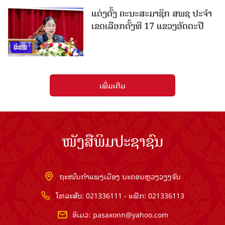
ແຕ່ງຕັ້ງ ຄະນະສະມາຊິກ ສພຊ ປະຈຳ
ເຂດເລືອກຕັ້ງທີ 17 ແຂວງອັດຕະປື
ເພີ່ມເຕີມ
ໜັງສືພິມປະຊາຊົນ
ຖະໜົນກຳແພງເມືອງ ນະຄອນຫຼວງວຽງຈັນ
ໂທລະສັບ: 021336111 - ແຟັກ: 021336113
ອີເມວ:
pasaxonn@yahoo.com