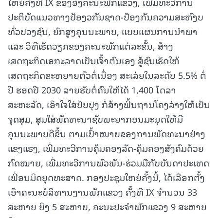
ໃຫຍ່ຄັ້ງທີ IX ຂອງອົງຄະນະພັກແຂວງ, ເພີ່ມທະວີການ
ປະຕິບັດແນວທາງປ້ອງວກັນຊາດ-ປ້ອງກັນຄວາມສະຫົງບ
ທົ່ວປວງຊົນ, ຍົກສູງຄຸນນະພາບ, ແບບແຜນການນຳພາ
ແລະ ວິທີເຮັດວຽກຂອງຄະນະພັກແຕ່ລະຂັ້ນ, ສ້າງ
ເສດຖະກິດເອກະລາດເປັນເຈົ້າຕົນເອງ ສູ້ຊົນເຮັດໃຫ້
ເສດຖະກິດຂະຫຍາຍຕົວຕໍ່ເນື່ອງ ສະເລ່ຍໃນລະດັບ 5.5% ຕໍ່
ປີ ຮອດປີ 2030 ລາຍຮັບຕໍ່ຄົນໃຫ້ໄດ້ 1,400 ໂດລາ
ສະຫະລັດ, ເອົາໃຈໃສ່ປັບປຸງ ກໍ່ສ້າງພື້ນຖານໂຄງລ່າງໃຫ້ເປັນ
ຈຸດສຸມ, ສຸມໃສ່ພັດທະນາຊັບພະຍາກອນມະນຸດໃຫ້ມີ
ຄຸນນະພາບດີຂຶ້ນ ຕາມເປົ້າໝາຍຂອງການພັດທະນາຢ່າງ
ແຂງແຮງ, ເພີ່ມທະວີການຄຸ້ມຄອງລັດ-ຄຸ້ມຄອງສັງຄົມດ້ວຍ
ກົດໝາຍ, ເພີ່ມທະວີການພົວພັນ-ຮ່ວມມືກັບບັນດາປະເທດ
ເພື່ອນມິດຍຸດທະສາດ. ກອງປະຊຸມໃຫຍ່ຄັ້ງນີ້, ໄດ້ເລືອກຕັ້ງ
ເອົາຄະນະບໍລິຫານງານພັກແຂວງ ຄັ້ງທີ IX ຈຳນວນ 33
ສະຫາຍ ຍິງ 5 ສະຫາຍ, ຄະນະປະຈຳພັກແຂວງ 9 ສະຫາຍ