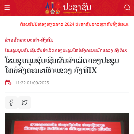
ຕ້ອນຮັບປີທ່ອງທ່ຽວລາວ 2024 ປະຊາຊົນລາວທຸກຄົນຈົ່ງພ້ອມເປັນເຈົ້າພາ
ຂ່າວວັດທະນະທຳ-ສັງຄົມ
ໂຮມຊຸມນຸມຊົມເຊີຍຜົນສຳເລັດກອງປະຊຸມໃຫຍ່ອົງຄະນະພັກແຂວງ ຄັງທີIX
ໂຮມຊຸມນຸມຊົມເຊີຍຜົນສຳເລັດກອງປະຊຸມ
ໃຫຍ່ອົງຄະນະພັກແຂວງ ຄັງທີIX
11:22 01/09/2025