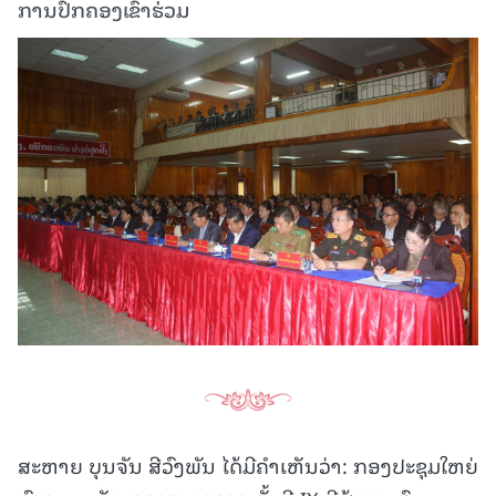
ການປົກຄອງເຂົ້າຮ່ວມ
ສະຫາຍ ບຸນຈັນ ສີວົງພັນ ໄດ້ມີຄຳເຫັນວ່າ: ກອງປະຊຸມໃຫຍ່