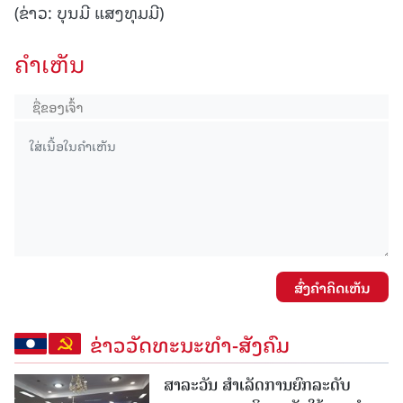
(ຂ່າວ: ບຸນມີ ແສງທຸມມີ)
ຄໍາເຫັນ
ສົ່ງຄໍາຄິດເຫັນ
ຂ່າວວັດທະນະທຳ-ສັງຄົມ
ສາລະວັນ ສໍາເລັດການຍົກລະດັບ