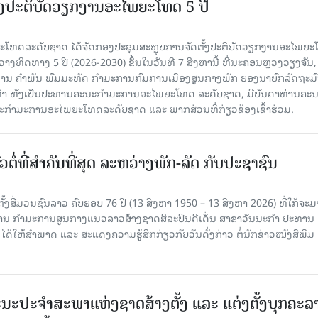
ັ້ງປະຕິບັດວຽກງານອະໄພຍະໂທດ 5 ປີ
ທດລະດັບຊາດ ໄດ້ຈັດກອງປະຊຸມສະຫຼຸບການຈັດຕັ້ງປະຕິບັດວຽກງານອະໄພຍ
ວາງທິດທາງ 5 ປີ (2026-2030) ຂຶ້ນໃນວັນທີ 7 ສິງຫານີ້ ທີ່ນະຄອນຫຼວງວຽງຈັນ
ານ ຄໍາພັນ ພົມມະທັດ ກຳມະການກົມການເມືອງສູນກາງພັກ ຮອງນາຍົກລັດຖະມົ
ິທຳ ທັງເປັນປະທານຄະນະກຳມະການອະໄພຍະໂທດ ລະດັບຊາດ, ມີບັນດາທ່ານຄະ
ກຳມະການອະໄພຍະໂທດລະດັບຊາດ ແລະ ພາກສ່ວນທີ່ກ່ຽວຂ້ອງເຂົ້າຮ່ວມ.
ວຕໍ່ທີ່ສໍາຄັນທີ່ສຸດ ລະຫວ່າງພັກ-ລັດ ກັບປະຊາຊົນ
ັ້ງສື່ມວນຊົນລາວ ຄົບຮອບ 76 ປີ (13 ສິງຫາ 1950 – 13 ສິງຫາ 2026) ທີ່ໃກ້ຈະມ
ສານ ກໍາມະການສູນກາງແນວລາວສ້າງຊາດສິລະປິນດີເດັ່ນ ສາຂາວັນນະກໍາ ປະທານ
ດ້ໃຫ້ສໍາພາດ ແລະ ສະແດງຄວາມຮູ້ສຶກກ່ຽວກັບວັນດັ່ງກ່າວ ຕໍ່ນັກຂ່າວໜັງສືພິມ
ນະປະຈໍາສະພາແຫ່ງຊາດສ້າງຕັ້ງ ແລະ ແຕ່ງຕັ້ງບຸກຄະລ