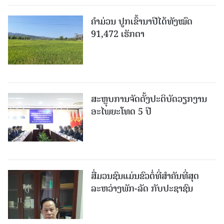
ຄໍາມ່ວນ ປູກເຂົ້ານາປີໄດ້ທັງໝົດ
91,472 ເຮັກຕາ
ສະຫຼຸບການຈັດຕັ້ງປະຕິບັດວຽກງານ
ອະໄພຍະໂທດ 5 ປີ
ສື່ມວນຊົນແມ່ນຂົວຕໍ່ທີ່ສໍາຄັນທີ່ສຸດ
ລະຫວ່າງພັກ-ລັດ ກັບປະຊາຊົນ