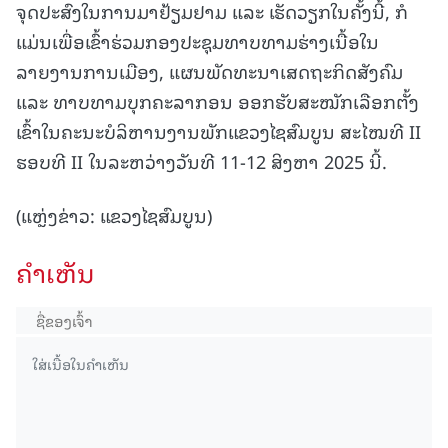
ຈຸດປະສົງໃນການມາຢ້ຽມຢາມ ແລະ ເຮັດວຽກໃນຄັ້ງນີ້, ກໍ
ແມ່ນເພື່ອເຂົ້າຮ່ວມກອງປະຊຸມທາບທາມຮ່າງເນື້ອໃນ
ລາຍງານການເມືອງ, ແຜນພັດທະນາເສດຖະກິດສັງຄົມ
ແລະ ທາບທາມບຸກຄະລາກອນ ອອກຮັບສະໝັກເລືອກຕັ້ງ
ເຂົ້າໃນຄະນະບໍລິຫານງານພັກແຂວງໄຊສົມບູນ ສະໄໝທີ II
ຮອບທີ II ໃນລະຫວ່າງວັນທີ 11-12 ສິງຫາ 2025 ນີ້.
(ແຫຼ່ງຂ່າວ: ແຂວງໄຊສົມບູນ)
ຄໍາເຫັນ