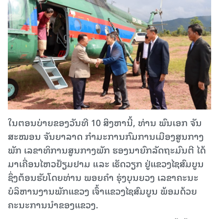
ໃນຕອນບ່າຍຂອງວັນທີ 10 ສິງຫານີ້, ທ່ານ ພົນເອກ ຈັນ
ສະໝອນ ຈັນຍາລາດ ກຳມະການກົມການເມືອງສູນກາງ
ພັກ ເລຂາທິການສູນກາງພັກ ຮອງນາຍົກລັດຖະມົນຕີ ໄດ້
ມາເຄື່ອນໄຫວຢ້ຽມຢາມ ແລະ ເຮັດວຽກ ຢູ່ແຂວງໄຊສົມບູນ
ຊຶ່ງຕ້ອນຮັບໂດຍທ່ານ ພອຍຄຳ ຮຸ່ງບຸນຍວງ ເລຂາຄະນະ
ບໍລິຫານງານພັກແຂວງ ເຈົ້າແຂວງໄຊສົມບູນ ພ້ອມດ້ວຍ
ຄະນະການນຳຂອງແຂວງ.