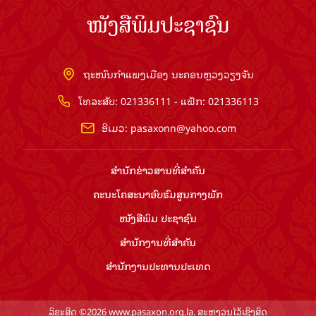
ໜັງສືພິມປະຊາຊົນ
ຖະໜົນກຳແພງເມືອງ ນະຄອນຫຼວງວຽງຈັນ
ໂທລະສັບ: 021336111 - ແຟັກ: 021336113
ອີເມວ:
pasaxonn@yahoo.com
ສຳ​ນັກ​ຂ່າວ​ສານ​ທີ່​ສຳ​ຄັນ​
ຄະນະໂຄສະນາອົບຮົມ​ສູນ​ກາງ​ພັກ
ໜັງສືພິມ ປະ​ຊາ​ຊົນ
ສຳ​ນັກ​ງານ​ທີ່​ສຳ​ຄັນ
ສຳ​ນັກ​ງານ​ປະ​ທານ​ປະ​ເທດ
ລິຂະສິດ ©2026 www.pasaxon.org.la. ສະຫງວນໄວ້ເຊິງສິດ