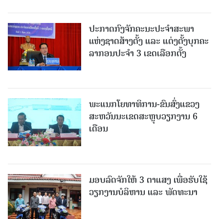
ປະກາດກົງຈັກຄະນະປະຈໍາສະພາ
ແຫ່ງຊາດສ້າງຕັ້ງ ແລະ ແຕ່ງຕັ້ງບຸກຄະ
ລາກອນປະຈໍາ 3 ເຂດເລືອກຕັ້ງ
ພະແນກໂຍທາທິການ-ຂົນສົ່ງແຂວງ
ສະຫວັນນະເຂດສະຫຼຸບວຽກງານ 6
ເດືອນ
ມອບລົດຈັກໃຫ້ 3 ຕາແສງ ເພື່ອຮັບໃຊ້
ວຽກງານບໍລິຫານ ແລະ ພັດທະນາ