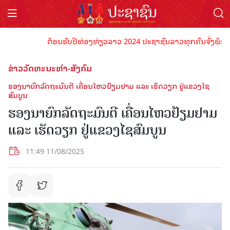
ຕ້ອນຮັບປີທ່ອງທ່ຽວລາວ 2024 ປະຊາຊົນລາວທຸກຄົນຈົ່ງພ້ອມເປັນເ
ຂ່າວວັດທະນະທຳ-ສັງຄົມ
ຮອງນາຍົກລັດຖະມົນຕີ ເຄື່ອນໄຫວຢ້ຽມຢາມ ແລະ ເຮັດວຽກ ຢູ່ແຂວງໄຊ
ສົມບູນ
ຮອງນາຍົກລັດຖະມົນຕີ ເຄື່ອນໄຫວຢ້ຽມຢາມ
ແລະ ເຮັດວຽກ ຢູ່ແຂວງໄຊສົມບູນ
11:49 11/08/2025