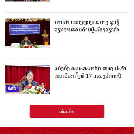
ການນຳ ແຂວງຫຼວງພະບາງ ຊຸກຍູ້
ວຽກງານຮອບດ້ານຢູ່ເມືອງວຽງຄໍາ
ແຕ່ງຕັ້ງ ຄະນະສະມາຊິກ ສພຊ ປະຈຳ
ເຂດເລືອກຕັ້ງທີ 17 ແຂວງອັດຕະປື
ເພີ່ມເຕີມ