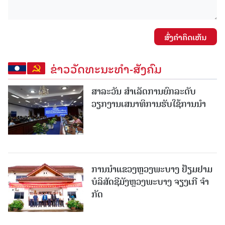
ສົ່ງຄໍາຄິດເຫັນ
ຂ່າວວັດທະນະທຳ-ສັງຄົມ
ສາລະວັນ ສໍາເລັດການຍົກລະດັບ
ວຽກງານເສນາທິການຮັບໃຊ້ການນໍາ
ການນຳແຂວງຫຼວງພະບາງ ຢ້ຽມ​ຢາມ
ບໍ​ລິ​ສັດຊີມັງຫຼວງພະບາງ ຈຽງເກີ ຈໍາ
ກັດ