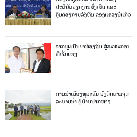
ປະຕິບັດວຽກງານສົ່ງເສີມ ແລະ
ຄຸ້ມຄອງການລົງທຶນ ຂອງແຂວງບໍ່ແກ້ວ
ຈາກພູມປັນຍາທ້ອງຖິ່ນ ສູ່ສະຫະກອນ
ທີ່ເຂັ້ມແຂງ
ການນໍາເມືອງທຸລະຄົມ ລົງຕິດຕາມຈຸດ
ລະບາຍນໍ້າ ຢູ່ບ້ານປາກຫາງ