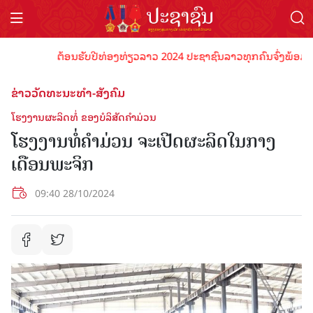
ຕ້ອນຮັບປີທ່ອງທ່ຽວລາວ 2024 ປະຊາຊົນລາວທຸກຄົນຈົ່ງພ້ອມເປັນເຈ
ຂ່າວວັດທະນະທຳ-ສັງຄົມ
ໂຮງງານຜະລິດທໍ່ ຂອງບໍລິສັດຄໍາມ່ວນ
ໂຮງງານທໍ່ຄໍາມ່ວນ ຈະເປີດຜະລິດໃນກາງ
ເດືອນພະຈິກ
09:40 28/10/2024