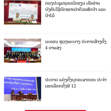
ກອງປະຊຸມຖອນບົດຮຽນ ເຄືອຂ່າຍ
ບັງຄັບໃຊ້ກົດໝາຍວ່າດ້ວຍສັດປ່າ ແລະ
ປ່າໄມ້
ນະຄອນ ຫຼວງພະບາງ ປະ​ກາດ​ສ້າງ​ຕັ້ງ
4 ຕາແສງ
ປະກາດ ແຕ່ງຕັ້ງບຸກຄະລາກອນ ປະຈໍາ
ເຂດເລືອກຕັ້ງທີ 12