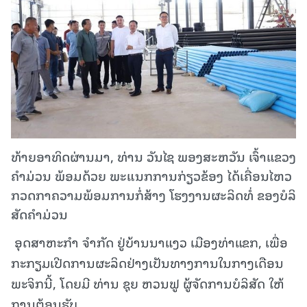
ທ້າຍອາທິດຜ່ານມາ, ທ່ານ ວັນໄຊ ພອງສະຫວັນ ເຈົ້າແຂວງ
ຄໍາມ່ວນ ພ້ອມດ້ວຍ ພະແນກການກ່ຽວຂ້ອງ ໄດ້ເຄື່ອນໄຫວ
ກວດກາຄວາມພ້ອມການກໍ່ສ້າງ ໂຮງງານຜະລິດທໍ່ ຂອງບໍລິ
ສັດຄໍາມ່ວນ
ອຸດສາຫະກໍາ ຈໍາກັດ ຢູ່ບ້ານນາແງວ ເມືອງທ່າແຂກ, ເພື່ອ
ກະກຽມເປີດການຜະລິດຢ່າງເປັນທາງການໃນກາງເດືອນ
ພະຈິກນີ້, ໂດຍມີ ທ່ານ ຊຸຍ ຫວນຟູ ຜູ້ຈັດການບໍລິສັດ ໃຫ້
ການຕ້ອນຮັບ.