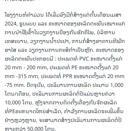
ໂຮງງານທໍ່ຄໍາມ່ວນ ໄດ້ເລີ່ມລົງມືກໍ່ສ້າງແຕ່ຕົ້ນເດືອນເມສາ
2024, ຮູບແບບ ແລະ
ຂະໜາດຂອງຜະລິດຕະພັນເໝາະແກ່
ການນໍາໃຊ້ເຂົ້າໃນວຽກງານປ້ອງກັນອັກຄີໄພ, ບໍລິຫານ
ເທສະບານ, ວຽກງານນ້ຳປະປາ, ການກໍ່ສ້າງອາຄານທີພັກ
ອາໄສ ແລະ ວຽກງານການກະສິກຳເປັນຫຼັກ. ຂະໜາດຂອງ
ຜະລິດຕະພັນປະກອບມີ : ປະເພດທໍ່ PVC ຂະໜາດຕັ້ງແຕ່
20 mm - 200 mm, ປະເພດທໍ່ PE ຂະໜາດຕັ້ງແຕ່ 20
mm -315 mm, ປະເພດທໍ່ PPR ຂະໜາດຕັ້ງແຕ່ 20 mm
-75 mm. ປັດຈຸບັນ, ປະລິມານການຜະລິດ ປະມານ 1,000
ໂຕນ/ເດືອນ, ປະລິມານການຜະລິດຕໍ່ປີແມ່ນຫຼາຍກ່ວາ
10,000 ໂຕນ. ຫຼັງຈາກການຕິດຕັ້ງເຄື່ອງກົນຈັກຜະລິດ
ທໍ່PEຂະຫນາດໃຫຍ່ສຳເລັດ, ກໍາລັງການຜະລິດຈະເພີ່ມຂຶ້ນ
ຢ່າງຫຼວງຫຼາຍ, ຈະສາມາດສ້າງປະລິມານການຜະລິດຕໍ່ປີ
ຫຼາຍກວ່າ 50,000 ໂຕນ.