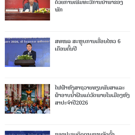
ດ້ວຍການເພີ່ມທະວີການນຳພາຂອງ
ພັກ
ສທໜລ ສະຫຼຸບການເຄື່ອນໄຫວ 6
ເດືອນຕົ້ນປີ
ໄຟຟ້າຫົງສາຖວາຍທຽນພັນສາແລະ
ຜ້າອາບນໍ້າຝົນແດ່ວັດພາຍໃນເມືອງຫົງ
ສາປະຈໍາປີ2026
ກອງປະຊຸມຕິດຕາມການຈັດຕັ້ງ