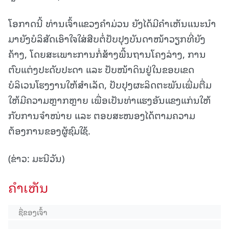
ໂອກາດນີ້ ທ່ານເຈົ້າແຂວງຄໍາມ່ວນ ຍັງໄດ້ມີຄໍາເຫັນແນະນໍາ
ມາຍັງບໍລິສັດເອົາໃຈໃສ່ສືບຕໍ່ປັບປຸງບັນດາໜ້າວຽກທີ່ຍັງ
ຄ້າງ, ໂດຍສະເພາະການກໍ່ສ້າງພື້ນຖານໂຄງລ່າງ, ການ
ຕົບແຕ່ງປະດັບປະດາ ແລະ ປັບໜ້າດິນຢູ່ໃນຂອບເຂດ
ບໍລິເວນໂຮງງານໃຫ້ສໍາເລັດ, ປັບປຸງຜະລິດຕະພັນເພີ່ມຕື່ມ
ໃຫ້ມີຄວາມຫຼາກຫຼາຍ ເພື່ອເປັນທ່າແຮງອັນແຂງແກ່ນໃຫ້
ກັບການຈຳໜ່າຍ ແລະ ຕອບສະໜອງໄດ້ຕາມຄວາມ
ຕ້ອງການຂອງຜູ້ຊົມໃຊ້.
(ຂ່າວ: ມະນີວັນ)
ຄໍາເຫັນ