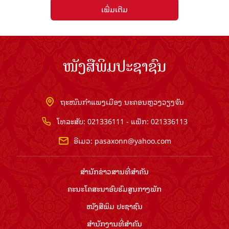
ເພີ່ມເຕີມ
ໜັງສືພິມປະຊາຊົນ
ຖະໜົນກຳແພງເມືອງ ນະຄອນຫຼວງວຽງຈັນ
ໂທລະສັບ: 021336111 - ແຟັກ: 021336113
ອີເມວ:
pasaxonn@yahoo.com
ສຳ​ນັກ​ຂ່າວ​ສານ​ທີ່​ສຳ​ຄັນ​
ຄະນະໂຄສະນາອົບຮົມ​ສູນ​ກາງ​ພັກ
ໜັງສືພິມ ປະ​ຊາ​ຊົນ
ສຳ​ນັກ​ງານ​ທີ່​ສຳ​ຄັນ