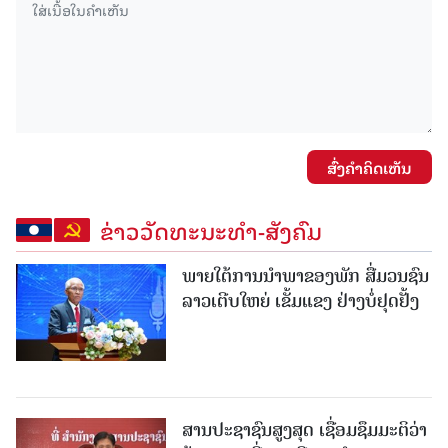
ສົ່ງຄໍາຄິດເຫັນ
ຂ່າວວັດທະນະທຳ-ສັງຄົມ
ພາຍໃຕ້ການນໍາພາຂອງພັກ ສື່ມວນຊົນ
ລາວເຕີບໃຫຍ່ ເຂັ້ມແຂງ ຢ່າງບໍ່ຢຸດຢັ້ງ
ສານປະຊາຊົນສູງສຸດ ເຊື່ອມຊຶມມະຕິວ່າ