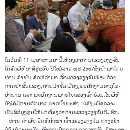
ໃນວັນທີ 11 ເມສາຜ່ານມານີ້,ຫ້ອງວ່າການແຂວງວຽງຈັນ
ໄດ້ຈັດພິທີບາສີສູ່ຂວັນ ປີໃໝ່ລາວ ພສ 2567ຊຶ່ງນຳພາໂດຍ
ທ່ານ ຄຳພັນ ສິດທິດຳພາ ເຈົ້າແຂວງວຽງຈັນພ້ອມດ້ວຍ
ການນຳຂັ້ນແຂວງ,ການນຳຂັ້ນເມືອງ,ພະນັກງານອາວຸໂສ-
ບຳນານ ແລະ ພະນັກງານພາຍໃນແຂວງເຂົ້າຮ່ວມ.ໃນພິທີ
ຍັງໄດ້ມີການຕັກບາດ,ຢາດນ້ຳພະສົງ 10ອົງ,ເພື່ອຄວາມ
ເປັນສິລິມຸງຄຸນໃຫ້ແກ່ຫ້ອງວ່າການແຂວງວຽງຈັນຕື່ມອີກ.
ທ່ານ ຄຳພັນ ສິດທິດຳພາ ເຈົ້າແຂວງວຽງຈັນ ຕາງໜ້າ
ໃຫ້ແກ່ຄະນະພັກ, ອົງການປົກຄອງແຂວງວຽງຈັນ ຂໍສະແດງ