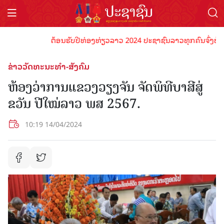
ຕ້ອນຮັບປີທ່ອງທ່ຽວລາວ 2024 ປະຊາຊົນລາວທຸກຄົນຈົ່ງພ້ອມເປັ
ຂ່າວວັດທະນະທຳ-ສັງຄົມ
ຫ້ອງວ່າການແຂວງວຽງຈັນ ຈັດພິທີບາສີສູ່
ຂວັນ ປີໃໝ່ລາວ ພສ 2567.
10:19 14/04/2024