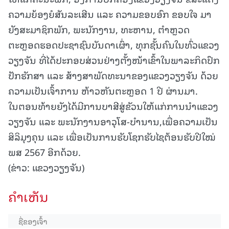
ຄວາມຍ້ອງຍໍສັນລະເສີນ ແລະ ຄວາມຂອບອົກ ຂອບໃຈ ມາ
ຍັງສະມາຊິກພັກ, ພະນັກງານ, ທະຫານ, ຕໍາຫຼວດ
ຕະຫຼອດຮອດປະຊາຊົນບັນດາເຜົ່າ, ທຸກຊັ້ນຄົນໃນທົ່ວແຂວງ
ວຽງຈັນ ທີ່ໄດ້ປະກອບສ່ວນຢ່າງຕັ້ງໜ້າເຂົ້າໃນພາລະກິດປົກ
ປັກຮັກສາ ແລະ ສ້າງສາພັດທະນາຂອງແຂວງວຽງຈັນ ດ້ວຍ
ຄວາມເປັນເຈົ້າການ ຫ້າວຫັນຕະຫຼອດ 1 ປີ ຜ່ານມາ.
ໃນຕອນທ້າຍຍັງໄດ້ມີການບາສີສູ່ຂັວນໃຫ້ແກ່ການນຳແຂວງ
ວຽງຈັນ ແລະ ພະນັກງານອາວຸໂສ-ບຳນານ,ເພື່ອຄວາມເປັນ
ສິລິມຸງຄຸນ ແລະ ເພື່ອເປັນການຮັບໂຊກຮັບໄຊຕ້ອນຮັບປີໃໝ່
ພສ 2567 ອີກດ້ວຍ.
(ຂ່າວ: ແຂວງວຽງຈັນ)
ຄໍາເຫັນ