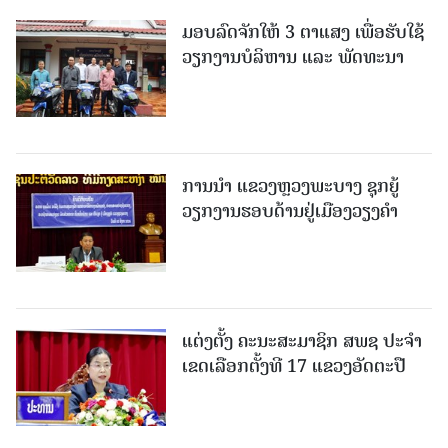
ມອບລົດຈັກໃຫ້ 3 ຕາແສງ ເພື່ອຮັບໃຊ້
ວຽກງານບໍລິຫານ ແລະ ພັດທະນາ
ການນຳ ແຂວງຫຼວງພະບາງ ຊຸກຍູ້
ວຽກງານຮອບດ້ານຢູ່ເມືອງວຽງຄໍາ
ແຕ່ງຕັ້ງ ຄະນະສະມາຊິກ ສພຊ ປະຈຳ
ເຂດເລືອກຕັ້ງທີ 17 ແຂວງອັດຕະປື