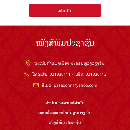
ເພີ່ມເຕີມ
ໜັງສືພິມປະຊາຊົນ
ຖະໜົນກຳແພງເມືອງ ນະຄອນຫຼວງວຽງຈັນ
ໂທລະສັບ: 021336111 - ແຟັກ: 021336113
ອີເມວ:
pasaxonn@yahoo.com
ສຳ​ນັກ​ຂ່າວ​ສານ​ທີ່​ສຳ​ຄັນ​
ຄະນະໂຄສະນາອົບຮົມ​ສູນ​ກາງ​ພັກ
ໜັງສືພິມ ປະ​ຊາ​ຊົນ