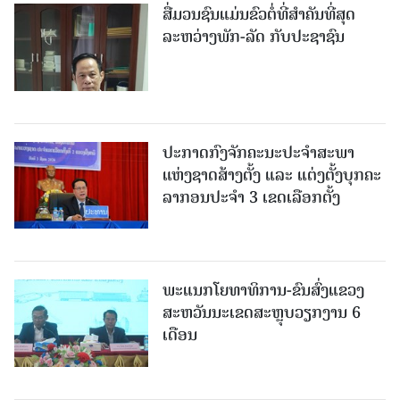
ສື່ມວນຊົນແມ່ນຂົວຕໍ່ທີ່ສໍາຄັນທີ່ສຸດ
ລະຫວ່າງພັກ-ລັດ ກັບປະຊາຊົນ
ປະກາດກົງຈັກຄະນະປະຈໍາສະພາ
ແຫ່ງຊາດສ້າງຕັ້ງ ແລະ ແຕ່ງຕັ້ງບຸກຄະ
ລາກອນປະຈໍາ 3 ເຂດເລືອກຕັ້ງ
ພະແນກໂຍທາທິການ-ຂົນສົ່ງແຂວງ
ສະຫວັນນະເຂດສະຫຼຸບວຽກງານ 6
ເດືອນ