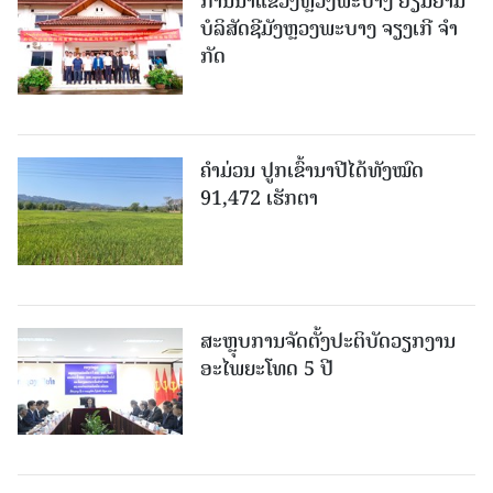
ການນຳແຂວງຫຼວງພະບາງ ຢ້ຽມ​ຢາມ
ບໍ​ລິ​ສັດຊີມັງຫຼວງພະບາງ ຈຽງເກີ ຈໍາ
ກັດ
ຄໍາມ່ວນ ປູກເຂົ້ານາປີໄດ້ທັງໝົດ
91,472 ເຮັກຕາ
ສະຫຼຸບການຈັດຕັ້ງປະຕິບັດວຽກງານ
ອະໄພຍະໂທດ 5 ປີ