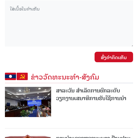
ສົ່ງຄໍາຄິດເຫັນ
ຂ່າວວັດທະນະທຳ-ສັງຄົມ
ສາລະວັນ ສໍາເລັດການຍົກລະດັບ
ວຽກງານເສນາທິການຮັບໃຊ້ການນໍາ