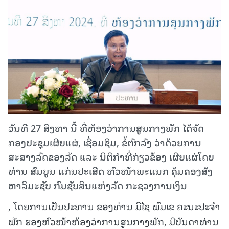
ວັນທີ 27 ສິງຫາ ນີ້ ທີ່ຫ້ອງວ່າການສູນກາງພັກ ໄດ້ຈັດ
ກອງປະຊຸມເຜີຍແຜ່, ເຊື່ອມຊຶມ, ຂໍ້ຕົກລົງ ວ່າດ້ວຍການ
ສະສາງລົດຂອງລັດ ແລະ ນິຕິກຳທີ່ກ່ຽວຂ້ອງ ເຜີຍແຜ່ໂດຍ
ທ່ານ ສົມບູນ ແກ່ນປະເສີດ ຫົວໜ້າພະແນກ ຄຸ້ມຄອງສັງ
ຫາລິມະຊັບ ກົມຊັບສິນແຫ່ງລັດ ກະຊວງການເງິນ
, ໂດຍການເປັນປະທານ ຂອງທ່ານ ມີໄຊ ພົມເຂ ຄະນະປະຈຳ
ພັກ ຮອງຫົວໜ້າຫ້ອງວ່າການສູນກາງພັກ, ມີບັນດາທ່ານ