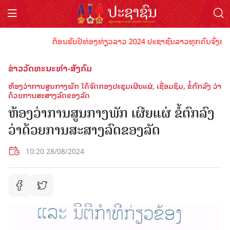
ຕ້ອນຮັບປີທ່ອງທ່ຽວລາວ 2024 ປະຊາຊົນລາວທຸກຄົນຈົ່ງພ້ອມເປັນ
ຂ່າວວັດທະນະທຳ-ສັງຄົມ
ຫ້ອງວ່າການສູນກາງພັກ ໄດ້ຈັດກອງປະຊຸມເຜີຍແຜ່, ເຊື່ອມຊຶມ, ຂໍ້ຕົກລົງ ວ່າ
ດ້ວຍການສະສາງລົດຂອງລັດ
ຫ້ອງວ່າການສູນກາງພັກ ເຜີຍແຜ່ ຂໍ້ຕົກລົງ
ວ່າດ້ວຍການສະສາງລົດຂອງລັດ
10:20 28/08/2024