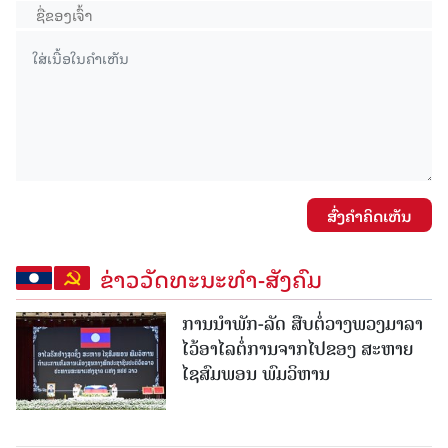
ສົ່ງຄໍາຄິດເຫັນ
ຂ່າວວັດທະນະທຳ-ສັງຄົມ
ການນໍາພັກ-ລັດ ສືບຕໍ່ວາງພວງມາລາ
ໄວ້ອາໄລຕໍ່ການຈາກໄປຂອງ ສະຫາຍ
ໄຊສົມພອນ ພົມວິຫານ