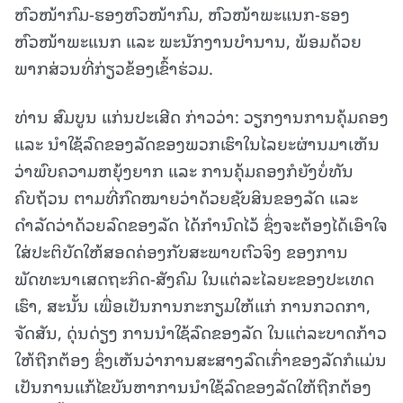
ຫົວໜ້າກົມ-ຮອງຫົວໜ້າກົມ, ຫົວໜ້າພະແນກ-ຮອງ
ຫົວໜ້າພະແນກ ແລະ ພະນັກງານບຳນານ, ພ້ອມດ້ວຍ
ພາກສ່ວນທີ່ກ່ຽວຂ້ອງເຂົ້າຮ່ວມ.
ທ່ານ ສົມບູນ ແກ່ນປະເສີດ ກ່າວວ່າ: ວຽກງານການຄຸ້ມຄອງ
ແລະ ນໍາໃຊ້ລົດຂອງລັດຂອງພວກເຮົາໃນໄລຍະຜ່ານມາເຫັນ
ວ່າພົບຄວາມຫຍຸ້ງຍາກ ແລະ ການຄຸ້ມຄອງກໍຍັງບໍ່ທັນ
ຄົບຖ້ວນ ຕາມທີ່ກົດໝາຍວ່າດ້ວຍຊັບສິນຂອງລັດ ແລະ
ດຳລັດວ່າດ້ວຍລົດຂອງລັດ ໄດ້ກຳນົດໄວ້ ຊຶ່ງຈະຕ້ອງໄດ້ເອົາໃຈ
ໃສ່ປະຕິບັດໃຫ້ສອດຄ່ອງກັບສະພາບຕົວຈິງ ຂອງການ
ພັດທະນາເສດຖະກິດ-ສັງຄົມ ໃນແຕ່ລະໄລຍະຂອງປະເທດ
ເຮົາ, ສະນັ້ນ ເພື່ອເປັນການກະກຽມໃຫ້ແກ່ ການກວດກາ,
ຈັດສັນ, ດຸ່ນດ່ຽງ ການນໍາໃຊ້ລົດຂອງລັດ ໃນແຕ່ລະບາດກ້າວ
ໃຫ້ຖືກຕ້ອງ ຊຶ່ງເຫັນວ່າການສະສາງລົດເກົ່າຂອງລັດກໍແມ່ນ
ເປັນການແກ້ໄຂບັນຫາການນໍາໃຊ້ລົດຂອງລັດໃຫ້ຖືກຕ້ອງ