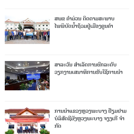
ສ​ພ​ຂ ຄໍາມ່ວນ ຕິດຕາມສະພາບ
ໄພພິບັດນໍ້າຖ້ວມຢູ່ເມືອງຄູນຄໍາ
ສາລະວັນ ສໍາເລັດການຍົກລະດັບ
ວຽກງານເສນາທິການຮັບໃຊ້ການນໍາ
ການນຳແຂວງຫຼວງພະບາງ ຢ້ຽມ​ຢາມ
ບໍ​ລິ​ສັດຊີມັງຫຼວງພະບາງ ຈຽງເກີ ຈໍາ
ກັດ