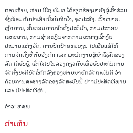
ຕອນທ້າຍ, ທ່ານ ມີໄຊ ພົມເຂ ໄດ້ຮຽກຮ້ອງມາຍັງຜູ້ເຂົ້າຮ່ວມ
ຈົ່ງພ້ອມກັນນຳເອົາເນື້ອໃນຈິດໃຈ, ຈຸດປະສົງ, ເປົ້າໝາຍ,
ຫຼັກການ, ຂັ້ນຕອນການຈັດຕັ້ງປະຕິບັດ, ການປະກອບ
ເອກະສານ, ການຊຳລະເງິນຈາກການສະສາງເຂົ້າງົບ
ປະມານແຫ່ງລັດ, ການປົດປ້າຍທະບຽນ ໄປເຜີຍແຜ່ໃຫ້
ການຈັດຕັ້ງທີ່ຕົນສັງກັດ ແລະ ພະນັກງານຜູ້ນຳໃຊ້ລົດຂອງ
ລັດ ໄດ້ຮັບຮູ້, ເຂົ້າໃຈໄປໃນລວງດຽວກັນເພື່ອຮັບປະກັນການ
ຈັດຕັ້ງປະຕິບັດຂໍ້ຕົກລົງຂອງທ່ານນາຍົກລັດຖະມົນຕີ ວ່າ
ດ້ວຍການສະສາງລົດຂອງລັດສະບັບນີ້ ຢ່າງມີປະສິດທິພາບ
ແລະ ມີປະສິດທິຜົນ.
ຂ່າວ: ຫສພ
ຄໍາເຫັນ