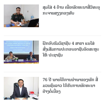
ສຸມໃສ່ 4 ດ້ານ ເພື່ອພັດທະນາສື່ວິທະຍຸ
ກະຈາຍສຽງກອງທັບ
ຝຶກອົບຮົມວິຊາຊີບ 4 ສາຂາ ແນໃສ່
ສົ່ງເສີມການປະກອບອາຊີບອິດສະຫຼະ
ໃຫ້ ປະຊາຊົນ
76 ປີ ພາຍໃຕ້ການນໍາພາຂອງພັກ ສື່
ມວນຊົນລາວ ໄດ້ຮັບການພັດທະນາ
ຢ່າງຕໍ່ເນື່ອງ