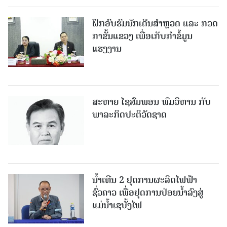
ຝຶກອົບຮົມນັກເດີນສຳຫຼວດ ແລະ ກວດ
ກາຂັ້ນແຂວງ ເພື່ອເກັບກຳຂໍ້ມູນ
ແຮງງານ
ສະຫາຍ ໄຊສົມພອນ ພົມວິຫານ ກັບ
ພາລະກິດປະຕິວັດຊາດ
ນໍ້າເທີນ 2 ຢຸດການຜະລິດໄຟຟ້າ
ຊົ່ວຄາວ ເພື່ອຢຸດການປ່ອຍນໍ້າລົງສູ່
ແມ່ນໍ້າເຊບັ້ງໄຟ