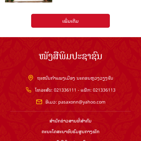
ເພີ່ມເຕີມ
ໜັງສືພິມປະຊາຊົນ
ຖະໜົນກຳແພງເມືອງ ນະຄອນຫຼວງວຽງຈັນ
ໂທລະສັບ: 021336111 - ແຟັກ: 021336113
ອີເມວ:
pasaxonn@yahoo.com
ສຳ​ນັກ​ຂ່າວ​ສານ​ທີ່​ສຳ​ຄັນ​
ຄະນະໂຄສະນາອົບຮົມ​ສູນ​ກາງ​ພັກ