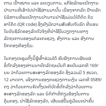
ຕາມ ເປົ້າໝາຍ ແລະ ລະບຽບການ, ແກ້ໄຂລົດພະນັກງານ
ບໍານານທີ່ເອົາໄປນໍາໃຊ້ຜ່ານມານັ້ນ ເນື່ອງຈາກລົດ ປ້າຍລັດ
ບໍລິຫານທີ່ພະນັກງານບຳນານນໍາໃຊ້ແມ່ນບໍ່ໄດ້ຕິດ ຄິວ
ອາໂຄ້ດ (QR code) ຊຶ່ງຍັງມີຄວາມສັບສົນກັບລົດ ທີ່ນອນ
ໃນບັນຊີລົດຂອງລັດຕົວຈິງທີ່ນໍາໃຊ້ໃນວຽກງານທາງ
ລັດຖະການຂອງແຕ່ລະກະຊວງ, ອົງການ ແລະ ອົງການ
ປົກຄອງທ້ອງຖິ່ນ.
ໃນກອງປະຊຸມຄັ້ງນີ້ຜູ້ເຂົ້າຮ່ວມໄດ້ ຮັບຟັງການເຜີຍແຜ່
ຂໍ້ຕົກລົງຂອງທ່ານນາຍົກລັດຖະມົນຕີ ສະບັບເລກທີ 169/
ນຍ ວ່າດ້ວຍການສະສາງລົດຂອງລັດ ຊຶ່ງລວມມີ 5 ໜວດ,
12 ມາດຕາ, ແຈ້ງການຂອງກະຊວງການເງິນ ເລກທີ 0589/
ກງ ວ່າດ້ວຍການຈັດຕັ້ງປະຕິບັດຂໍ້ຕົກລົງວ່າດ້ວຍການ
ສະສາງລົດຂອງລັດ ແລະ ນິຕິກຳທີ່ກ່ຽວຂ້ອງໃນການ
ຄຸ້ມຄອງ, ນຳໃຊ້ລົດຂອງລັດ, ເຜີຍແຜ່ປື້ມຄູ່ມືແນະນຳຂັ້ນ