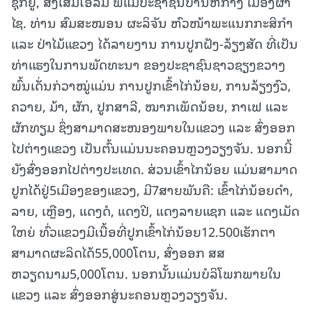
ຊຸກຍູ້, ສົ່ງເສີມໂອ້ລົມ ພໍ່ແມ່ປະຊາຊົນບ້ານຫໍກາງ ເມືອງຜາ
ໄຊ. ທ່ານ ສົມສະໝອນ ຜະລິຈັນ ຫົວໜ້າພະແນກກະສິກຳ
ແລະ ປ່າໄມ້ແຂວງ ໄດ້ລາຍງານ ການປູກຝັງ-ລ້ຽງສັດ ທີ່ເປັນ
ທ່າແຮງໃນການພັດທະນາ ຂອງປະຊາຊົນຊາວຊຽງຂວາງ
ພົ້ນເດັ່ນກ່ວາໝູ່ແມ່ນ ການປູກເຂົ້າໄກ່ນ້ອຍ, ການລ້ຽງງົວ,
ຄວາຍ, ມ້າ, ຜັກ, ປູກສາລີ, ໝາກເພັດນ້ອຍ, ກາເຟ ແລະ
ຜັກທຽມ ຊຶ່ງສາມາດສະໜອງພາຍໃນແຂວງ ແລະ ສົ່ງອອກ
ໄປຕ່າງແຂວງ ເປັນຕົ້ນແມ່ນນະຄອນຫຼວງວຽງຈັນ. ນອກນີ້
ຍັງສົ່ງອອກໄປຕ່າງປະເທດ. ສ່ວນເຂົ້າໄກນ້ອຍ ແມ່ນສາມາດ
ປູກໄດ້ຢູ່5ເມືອງຂອງແຂວງ, ມີ7ສາຍພັນຄື: ເຂົ້າໄກ່ນ້ອຍດຳ,
ລາຍ, ເຫຼືອງ, ແດງດໍ, ແດງປີ, ແດງລາຍແຊກ ແລະ ແດງເມັດ
ໃຫຍ່ ທົ່ວແຂວງມີເນື້ອທີ່ປູກເຂົ້າໄກ່ນ້ອຍ12.500ເຮັກຕາ
ສາມາດຜະລິດໄດ້55,000ໂຕນ, ສົ່ງອອກ ສສ
ຫວຽດນາມ5,000ໂຕນ. ນອກນັ້ນແມ່ນບໍລິໂພກພາຍໃນ
ແຂວງ ແລະ ສົ່ງອອກສູ່ນະຄອນຫຼວງວຽງຈັນ.