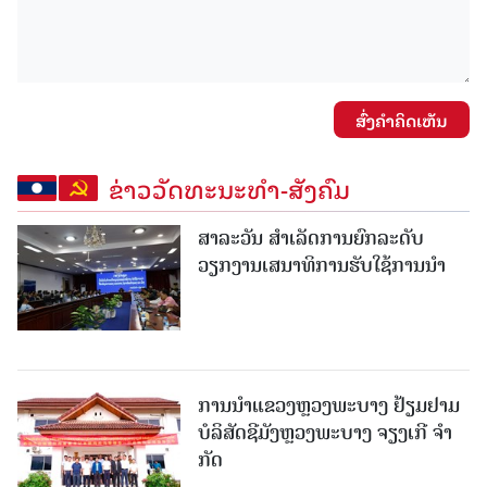
ສົ່ງຄໍາຄິດເຫັນ
ຂ່າວວັດທະນະທຳ-ສັງຄົມ
ສາລະວັນ ສໍາເລັດການຍົກລະດັບ
ວຽກງານເສນາທິການຮັບໃຊ້ການນໍາ
ການນຳແຂວງຫຼວງພະບາງ ຢ້ຽມ​ຢາມ
ບໍ​ລິ​ສັດຊີມັງຫຼວງພະບາງ ຈຽງເກີ ຈໍາ
ກັດ