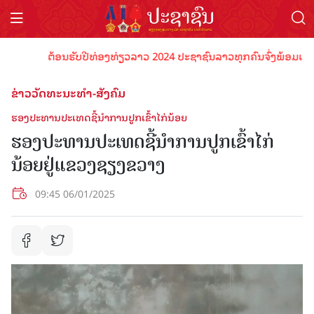
ຕ້ອນຮັບປີທ່ອງທ່ຽວລາວ 2024 ປະຊາຊົນລາວທຸກຄົນຈົ່ງພ້ອມເປັນເຈົ້
ຂ່າວວັດທະນະທຳ-ສັງຄົມ
ຮອງປະທານປະເທດຊີ້ນຳການປູກເຂົ້າໄກ່ນ້ອຍ
ຮອງປະທານປະເທດຊີ້ນຳການປູກເຂົ້າໄກ່
ນ້ອຍຢູ່ແຂວງຊຽງຂວາງ
09:45 06/01/2025