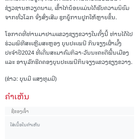
ຊ່ຽວຊານຫວຽດນາມ, ເຂົ້າໄກ່ນ້ອຍແມ່ນໄດ້ຮັບຄວາມນິຍົມ
ຈາກທົ່ວໂລກ ຈົ່ງສົ່ງເສີມ ຊຸກຍູ້ການປູກໃຫ້ຫຼາຍຂຶ້ນ.
ໂອກາດທີ່ທ່ານມາຢາມແຂວງຊຽງຂວາງໃນຄັ້ງນີ້ ທ່ານໄດ້ໄປ
ຮ່ວມພິທີສະເຫຼີມສະຫຼອງ ບຸນປະເພນີ ກິນຈຽງເຜົ່າມົ້ງ
ປະຈຳປີ2024 ທີ່ເດີ່ນສະມາຄົມກິລາ-ວັນນະຄະດີພື້ນເມືອງ
ແລະ ອານຸລັກຮີດຄອງບຸນປະເພນີກິນຈຽງແຂວງຊຽງຂວາງ.
(ຂ່າວ: ບຸນມີ ແສງທຸມມີ)
ຄໍາເຫັນ