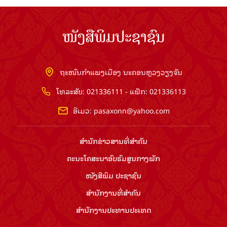
ໜັງສືພິມປະຊາຊົນ
ຖະໜົນກຳແພງເມືອງ ນະຄອນຫຼວງວຽງຈັນ
ໂທລະສັບ: 021336111 - ແຟັກ: 021336113
ອີເມວ:
pasaxonn@yahoo.com
ສຳ​ນັກ​ຂ່າວ​ສານ​ທີ່​ສຳ​ຄັນ​
ຄະນະໂຄສະນາອົບຮົມ​ສູນ​ກາງ​ພັກ
ໜັງສືພິມ ປະ​ຊາ​ຊົນ
ສຳ​ນັກ​ງານ​ທີ່​ສຳ​ຄັນ
ສຳ​ນັກ​ງານ​ປະ​ທານ​ປະ​ເທດ