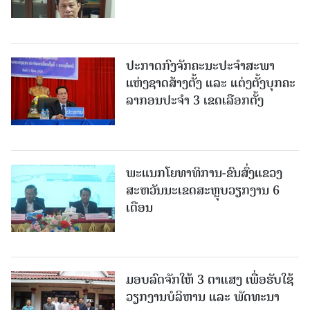
ປະກາດກົງຈັກຄະນະປະຈໍາສະພາ
ແຫ່ງຊາດສ້າງຕັ້ງ ແລະ ແຕ່ງຕັ້ງບຸກຄະ
ລາກອນປະຈໍາ 3 ເຂດເລືອກຕັ້ງ
ພະແນກໂຍທາທິການ-ຂົນສົ່ງແຂວງ
ສະຫວັນນະເຂດສະຫຼຸບວຽກງານ 6
ເດືອນ
ມອບລົດຈັກໃຫ້ 3 ຕາແສງ ເພື່ອຮັບໃຊ້
ວຽກງານບໍລິຫານ ແລະ ພັດທະນາ