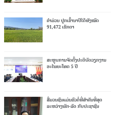
ຄໍາມ່ວນ ປູກເຂົ້ານາປີໄດ້ທັງໝົດ
91,472 ເຮັກຕາ
ສະຫຼຸບການຈັດຕັ້ງປະຕິບັດວຽກງານ
ອະໄພຍະໂທດ 5 ປີ
ສື່ມວນຊົນແມ່ນຂົວຕໍ່ທີ່ສໍາຄັນທີ່ສຸດ
ລະຫວ່າງພັກ-ລັດ ກັບປະຊາຊົນ