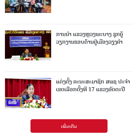
ການນຳ ແຂວງຫຼວງພະບາງ ຊຸກຍູ້
ວຽກງານຮອບດ້ານຢູ່ເມືອງວຽງຄໍາ
ແຕ່ງຕັ້ງ ຄະນະສະມາຊິກ ສພຊ ປະຈຳ
ເຂດເລືອກຕັ້ງທີ 17 ແຂວງອັດຕະປື
ເພີ່ມເຕີມ