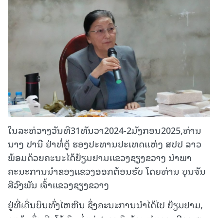
ໃນລະຫ່ວາງວັນທີ31ທັນວາ2024-2ມັງກອນ2025,ທ່ານ
ນາງ ປານີ ຢ່າທໍ່ຕູ້ ຮອງປະທານປະເທດແຫ່ງ ສປປ ລາວ
ພ້ອມດ້ວຍຄະນະໄດ້ຢ້ຽມຢາມແຂວງຊຽງຂວາງ ນຳພາ
ຄະນະການນຳຂອງແຂວງອອກຕ້ອນຮັບ ໂດຍທ່ານ ບຸນຈັນ
ສີວົງພັນ ເຈົ້າແຂວງຊຽງຂວາງ
ຢູ່ທີ່ເດີ່ນບິນທົ່ງໄຫຫີນ ຊຶ່ງຄະນະການນຳໄດ້ໄປ ຢ້ຽມຢາມ,