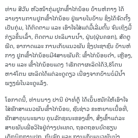
ທ່ານ ສີວັນ ຫົວໜ້າກຸ່ມປູກເຂົ້າໄກ່ນ້ອຍ ບ້ານຫໍກາງ ໄດ້
ລາຍງານການປູກເຂົ້າໄກ່ນ້ອຍ ຢູ່ພາຍໃນບ້ານ ຊຶ່ງໄດ້ຈັດຕັ້ງ
ເປັນກຸ່ມ, ໄດ້ຕິດຕາມ ແລະ ເອົາໃຈໃສ່ແຕ່ມື້ເລີ່ມຕົ້ນ ຈົນເຖິງມື້
ກ່ຽວຂຶ້ນເລົ້າ, ຕິດຕາມ ປະລິມານນ້ຳ, ຝຸ່ນ(ຝຸ່ນຄອກ), ສັດຕູ
ພືດ, ອາກາດແລະ ການເກັບແນວພັນ ຊຶ່ງປະຊາຊົນ ບ້ານຫໍ
ກາງ ປູກເຂົ້າໄກ່ນ້ອຍມີ4ສາຍພັນຄື: ເຂົ້າໄກ່ນ້ອຍດຳ, ເຫຼືອງ,
ລາຍ ແລະ ເຂົ້າໄກ່ນ້ອຍແດງ 1ເຮັກຕາຜະລິດໄດ້3,8ໂຕນ
ຫາ4ໂຕນ ຜະລິດໄດ້ແຕ່ລະດູດຽວ ເນື່ອງຈາກບ້ານບໍ່ມີນໍ້າ
ພຽງພໍໃນລະດູແລ້ງ.
ໂອກາດນີ້, ທ່ານນາງ ປານີ ຢ່າທໍ່ຕູ້ ໄດ້ເນັ້ນໜັກໃຫ້ເອົາໃຈ
ໃສ່ຮັກສາແນວພັນເຂົ້າໄກ່ນ້ອຍ, ຊັບຊ່າວ ຂະຫຍາຍເນື້ອທີ່,
ຮັກສາຄຸນນະພາບ ຄຸນລັກຊະນະຂອງເຂົ້າ, ສົ່ງເຂົ້າແຕ່ລະ
ສາຍພັນເພື່ອວິໄຈຢູ່ຕ່າງປະເທດ, ຖອດຖອນບົດຮຽນ
ເຕັກນິກການປູກ, ກົນຈັກ ແລະ ການເກັບແນວພັນນຳ