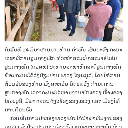
ໃນວັນທີ 24 ມີນາຜ່ານມາ, ທ່ານ ຄໍາພັນ ເຜີຍຍະວົງ ຄະນະ
ເລຂາທິການສູນກາງພັກ ຫົວໜ້າຄະນະໂຄສະນາອົມຮົມ
ສູນກາງພັກ (ຄອສພ) ປະທານສະພາທິດສະດີສູນກາງພັກ
ພ້ອມຄະນະໄດ້ລົງຢ້ຽມຢາມ ແຂວງ ໄຊຍະບູລີ, ໂດຍໃຫ້ການ
ຕ້ອນຮັບຂອງທ່ານ ພົງສະຫວັນ ສິດທະວົງ ກໍາມະການ
ສູນກາງພັກ ເລຂາຄະນະບໍລິຫານງານພັກແຂວງ ເຈົ້າແຂວງ
ໄຊຍະບູລີ, ມີພາກສ່ວນກ່ຽວຂ້ອງຂອງແຂວງ ແລະ ເມືອງໃຫ້
ການຕ້ອນຮັບ.
ກ່ອນອື່ນການນໍາຂອງແຂວງແມ່ນໄດ້ນໍາພາທີມງານຂອງ
ຄອສພ ລົງຢ້ຽມຢາມການລ້ຽງງົວທອມຂອງປະຊາຊົນ ບ້ານ