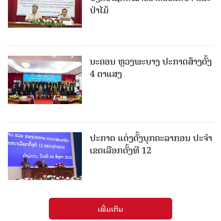
ປ່າໄມ້
ນະຄອນ ຫຼວງພະບາງ ປະ​ກາດ​ສ້າງ​ຕັ້ງ
4 ຕາແສງ
ປະກາດ ແຕ່ງຕັ້ງບຸກຄະລາກອນ ປະຈໍາ
ເຂດເລືອກຕັ້ງທີ 12
ເພີ່ມເຕີມ