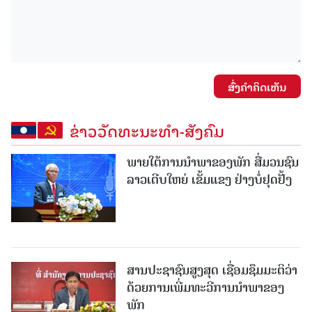
ສົ່ງຄໍາຄິດເຫັນ
ຂ່າວວັດທະນະທຳ-ສັງຄົມ
ພາຍໃຕ້ການນໍາພາຂອງພັກ ສື່ມວນຊົນ
ລາວເຕີບໃຫຍ່ ເຂັ້ມແຂງ ຢ່າງບໍ່ຢຸດຢັ້ງ
ສານປະຊາຊົນສູງສຸດ ເຊື່ອມຊຶມມະຕິວ່າ
ດ້ວຍການເພີ່ມທະວີການນຳພາຂອງ
ພັກ