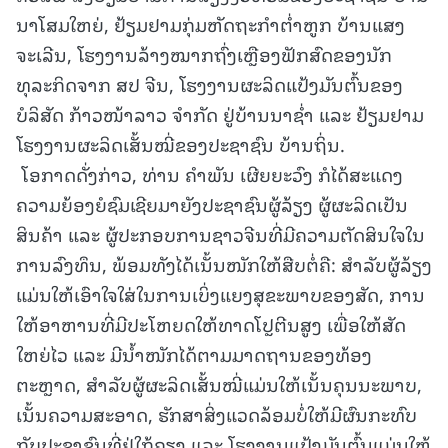
ນາໂສມໃຫຍ່, ຢ້ຽມຢາມກຸ່ມຫັດຖະກໍາຕໍ່າຫູກ ບ້ານແສງ
ຈະເລີນ, ໂຮງງານລ້າງໝາກຖົ່ງເຫຼືອງຟັກສົດຂອງນັກ
ທຸລະກິດຈາກ ສປ ຈີນ, ໂຮງງານຜະລິດແປ້ງມັນຕົ້ນຂອງ
ບໍລິສັດ ກ້າວໜ້າລາວ ຈໍາກັດ ຢູ່ບ້ານນາຊໍ່າ ແລະ ຢ້ຽມຢາມ
ໂຮງງານຜະລິດເສັ້ນໝີ່ຂອງປະຊາຊົນ ບ້ານຖິ່ນ.
ໂອກາດດັ່ງກ່າວ, ທ່ານ ຄໍາພັນ ເຜີຍຍະວົງ ກໍໄດ້ສະແດງ
ຄວາມຍ້ອງຍໍຊົມເຊີຍມາຍັງປະຊາຊົນຜູ້ລ້ຽງ ຜູ້ຜະລິດເປັນ
ສິນຄ້າ ແລະ ຜູ້ປະກອບການຊາວຈີນທີ່ມີຄວາມຕັດສິນໃຈໃນ
ການລົງທຶນ, ພ້ອມທັງໄດ້ເນັ້ນໜັກໃຫ້ສືບຕໍ່ຄື: ສໍາລັບຜູ້ລ້ຽງ
ແມ່ນໃຫ້ເອົາໃຈໃສ່ໃນການເບິ່ງແຍງສຸຂະພາບຂອງສັດ, ການ
ໃຫ້ອາຫານທີ່ມີປະໂຫຍດໃຫ້ທາດໂປຼຕີນສູງ ເພື່ອໃຫ້ສັດ
ໃຫຍ່ໄວ ແລະ ມີນໍ້າໜັກໄດ້ຕາມມາດຖານຂອງທ້ອງ
ຕະຫຼາດ, ສໍາລັບຜູ້ຜະລິດເສັ້ນໝີ່ແມ່ນໃຫ້ເນັ້ນຄຸນນະພາບ,
ເນັ້ນຄວາມສະອາດ, ຮັກສາສິ່ງແວດລ້ອມບໍ່ໃຫ້ມີຜົນກະທົບ
ກັບປະຊາຊົນທີ່ຢູ່ໃກ້ຄຽງ ແລະ ໂຮງງານແປ້ງມັນຕົ້ນແມ່ນໃຫ້