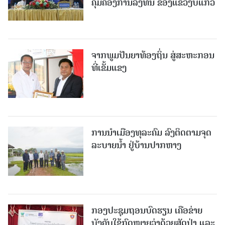
ຄຸ້ມຄອງການລົງທຶນ ຂອງແຂວງບໍ່ແກ້ວ
ຈາກພູມປັນຍາທ້ອງຖິ່ນ ສູ່ສະຫະກອນ
ທີ່ເຂັ້ມແຂງ
ການນໍາເມືອງທຸລະຄົມ ລົງຕິດຕາມຈຸດ
ລະບາຍນໍ້າ ຢູ່ບ້ານປາກຫາງ
ກອງປະຊຸມຖອນບົດຮຽນ ເຄືອຂ່າຍ
ບັງຄັບໃຊ້ກົດໝາຍວ່າດ້ວຍສັດປ່າ ແລະ