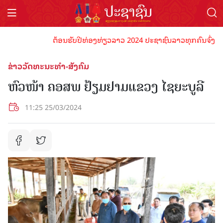
ຕ້ອນຮັບປີທ່ອງທ່ຽວລາວ 2024 ປະຊາຊົນລາວທຸກຄົນຈົ່ງພ້ອມເປັ
ຂ່າວວັດທະນະທຳ-ສັງຄົມ
ຫົວໜ້າ ຄອສພ ຢ້ຽມຢາມແຂວງ ໄຊຍະບູລີ
11:25 25/03/2024