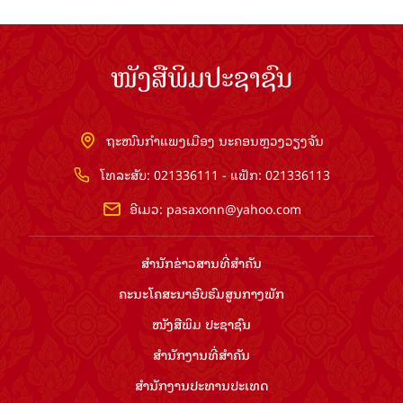
ໜັງສືພິມປະຊາຊົນ
ຖະໜົນກຳແພງເມືອງ ນະຄອນຫຼວງວຽງຈັນ
ໂທລະສັບ: 021336111 - ແຟັກ: 021336113
ອີເມວ:
pasaxonn@yahoo.com
ສຳ​ນັກ​ຂ່າວ​ສານ​ທີ່​ສຳ​ຄັນ​
ຄະນະໂຄສະນາອົບຮົມ​ສູນ​ກາງ​ພັກ
ໜັງສືພິມ ປະ​ຊາ​ຊົນ
ສຳ​ນັກ​ງານ​ທີ່​ສຳ​ຄັນ
ສຳ​ນັກ​ງານ​ປະ​ທານ​ປະ​ເທດ