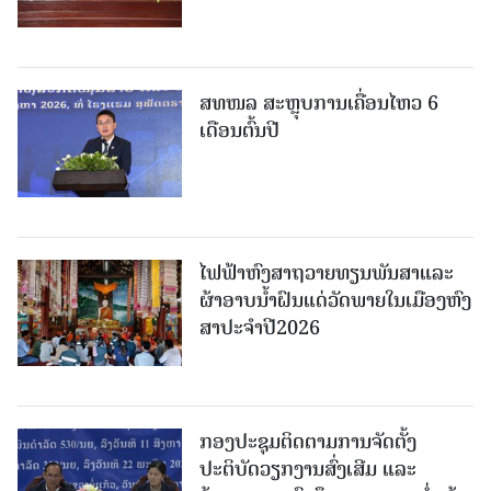
ສທໜລ ສະຫຼຸບການເຄື່ອນໄຫວ 6
ເດືອນຕົ້ນປີ
ໄຟຟ້າຫົງສາຖວາຍທຽນພັນສາແລະ
ຜ້າອາບນໍ້າຝົນແດ່ວັດພາຍໃນເມືອງຫົງ
ສາປະຈໍາປີ2026
ກອງປະຊຸມຕິດຕາມການຈັດຕັ້ງ
ປະຕິບັດວຽກງານສົ່ງເສີມ ແລະ