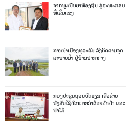
ຈາກພູມປັນຍາທ້ອງຖິ່ນ ສູ່ສະຫະກອນ
ທີ່ເຂັ້ມແຂງ
ການນໍາເມືອງທຸລະຄົມ ລົງຕິດຕາມຈຸດ
ລະບາຍນໍ້າ ຢູ່ບ້ານປາກຫາງ
ກອງປະຊຸມຖອນບົດຮຽນ ເຄືອຂ່າຍ
ບັງຄັບໃຊ້ກົດໝາຍວ່າດ້ວຍສັດປ່າ ແລະ
ປ່າໄມ້