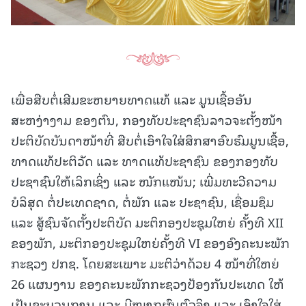
ເພື່ອສືບຕໍ່ເສີມຂະຫຍາຍທາດແທ້ ແລະ ມູນເຊື້ອອັນ
ສະຫງ່າງາມ ຂອງຕົນ, ກອງທັບປະຊາຊົນລາວຈະຕັ້ງໜ້າ
ປະຕິບັດບັນດາໜ້າທີ່ ສືບຕໍ່ເອົາໃຈໃສ່ສຶກສາອົບຮົມມູນເຊື້ອ,
ທາດແທ້ປະຕິວັດ ແລະ ທາດແທ້ປະຊາຊົນ ຂອງກອງທັບ
ປະຊາຊົນໃຫ້ເລິກເຊິ່ງ ແລະ ໜັກແໜ້ນ; ເພີ່ມທະວີຄວາມ
ບໍລິສຸດ ຕໍ່ປະເທດຊາດ, ຕໍ່ພັກ ແລະ ປະຊາຊົນ, ເຊື່ອມຊຶມ
ແລະ ສູ້ຊົນຈັດຕັ້ງປະຕິບັດ ມະຕິກອງປະຊຸມໃຫຍ່ ຄັ້ງທີ XII
ຂອງພັກ, ມະຕິກອງປະຊຸມໃຫຍ່ຄັ້ງທີ VI ຂອງອົງຄະນະພັກ
ກະຊວງ ປກຊ. ໂດຍສະເພາະ ມະຕິວ່າດ້ວຍ 4 ໜ້າທີ່ໃຫຍ່
26 ແຜນງານ ຂອງຄະນະພັກກະຊວງປ້ອງກັນປະເທດ ໃຫ້
ເປັນຂະບວນການ ແລະ ມີໝາກຜົນຕົວຈິງ ແລະ ເອົາໃຈໃສ່