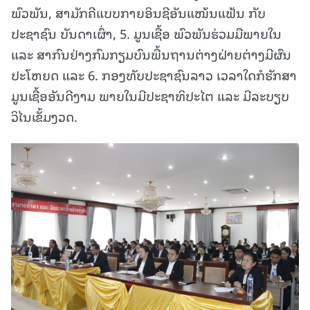
ພົວພັນ, ສາມັກຄີແບບກາຍອິນຊີອັນແໜ້ນແຟ້ນ ກັບ
ປະຊາຊົນ ບັນດາເຜົ່າ, 5. ມູນເຊື້ອ ພົວພັນຮ່ວມມືພາຍໃນ
ແລະ ສາກົນຢ່າງກົມກຽມບົນພື້ນຖານຕ່າງຝ່າຍຕ່າງມີຜົນ
ປະໂຫຍດ ແລະ 6. ກອງທັບປະຊາຊົນລາວ ເວລາໃດກໍຮັກສາ
ມູນເຊື້ອອັນດີງາມ ພາຍໃນມີປະຊາທິປະໄຕ ແລະ ມີລະບຽບ
ວິໄນເຂັ້ມງວດ.