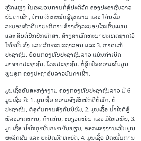
ຫຼັກແຫຼ່ງ ໃນຂະບວນການຕໍ່ສູ້ປະຕິວັດ ຂອງປະຊາຊົນລາວ
ບັນດາເຜົ່າ, ຕ້ານຈັກກະພັດຜູ້ຮຸກຮານ ແລະ ໂຄ່ນລົ້ມ
ລະບອບສັກດີນາປະຕິການສ້າງຕັ້ງລະບອບໃໝ່ຂຶ້ນແທນ
ແລະ ສືບຕໍ່ປົກປັກຮັກສາ, ສ້າງສາພັດທະນາປະເທດຊາດໄວ້
ໃຫ້ໝັ້ນຄົງ ແລະ ວັດທະນະຖາວອນ ແລະ 3. ທາດແທ້
ປະຊາຊົນ. ຍ້ອນກອງທັບປະຊາຊົນລາວ ແມ່ນກຳເນີດ
ມາຈາກປະຊາຊົນ, ໂດຍປະຊາຊົນ, ຕໍ່ສູ້ເພື່ອຄວາມສົມບູນ
ພູນສຸກ ຂອງປະຊາຊົນລາວບັນດາເຜົ່າ.
ມູນເຊື້ອອັນສະຫງ່າງາມ ຂອງກອງທັບປະຊາຊົນລາວ ມີ 6
ມູນເຊື້ອ ຄື: 1. ມູນເຊື້ອ ຄວາມຈົງຮັກພັກດີຕໍ່ພັກ, ຕໍ່
ປະຊາຊົນ, ຕໍ່ອຸດົມການສັງຄົມນິຍົມ, 2. ມູນເຊື້ອ ນໍ້າໃຈຕໍ່ສູ້
ພິລະອາດຫານ, ກ້າແກ່ນ, ໜຽວແໜ້ນ ແລະ ມີໄຫວພິບ, 3.
ມູນເຊື້ອ ນໍ້າໃຈດຸໝັ່ນຂະຫຍັນພຽນ, ອອກແຮງງານເພີ່ມພູນ
ຜະລິດຜົນ ແລະ ປະຢັດມັດທະຍັດ, 4. ມູນເຊື້ອ ຢຶດໝັ້ນການ