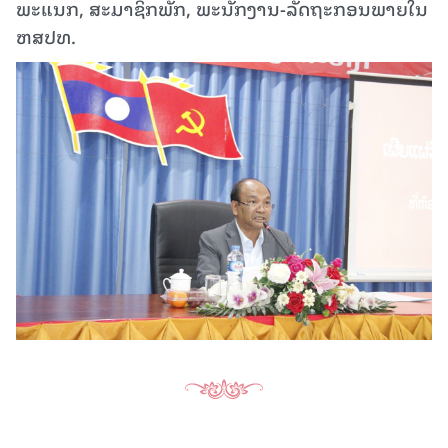
ພະແນກ, ສະມາຊິກພັກ, ພະນັກງານ-ລັດຖະກອນພາຍໃນ
ຫສປທ.