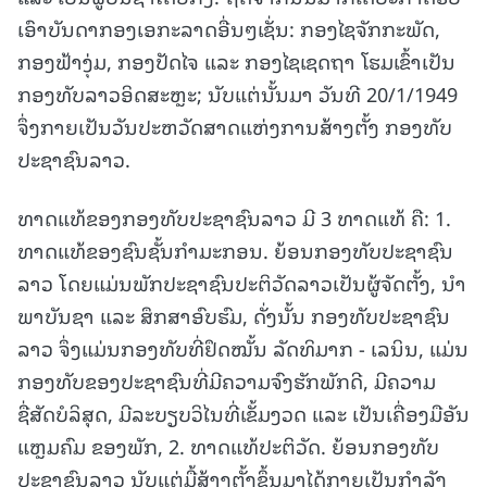
ເອົາບັນດາກອງເອກະລາດອື່ນໆເຊັ່ນ: ກອງໄຊຈັກກະພັດ,
ກອງຟ້າງຸ່ມ, ກອງປັດໄຈ ແລະ ກອງໄຊເຊດຖາ ໂຮມເຂົ້າເປັນ
ກອງທັບລາວອິດສະຫຼະ; ນັບແຕ່ນັ້ນມາ ວັນທີ 20/1/1949
ຈຶ່ງກາຍເປັນວັນປະຫວັດສາດແຫ່ງການສ້າງຕັ້ງ ກອງທັບ
ປະຊາຊົນລາວ.
ທາດແທ້ຂອງກອງທັບປະຊາຊົນລາວ ມີ 3 ທາດແທ້ ຄື: 1.
ທາດແທ້ຂອງຊົນຊັ້ນກຳມະກອນ. ຍ້ອນກອງທັບປະຊາຊົນ
ລາວ ໂດຍແມ່ນພັກປະຊາຊົນປະຕິວັດລາວເປັນຜູ້ຈັດຕັ້ງ, ນໍາ
ພາບັນຊາ ແລະ ສຶກສາອົບຮົມ, ດັ່ງນັ້ນ ກອງທັບປະຊາຊົນ
ລາວ ຈຶ່ງແມ່ນກອງທັບທີ່ຢຶດໝັ້ນ ລັດທິມາກ - ເລນິນ, ແມ່ນ
ກອງທັບຂອງປະຊາຊົນທີ່ມີຄວາມຈົງຮັກພັກດີ, ມີຄວາມ
ຊື່ສັດບໍລິສຸດ, ມີລະບຽບວິໄນທີ່ເຂັ້ມງວດ ແລະ ເປັນເຄື່ອງມືອັນ
ແຫຼມຄົມ ຂອງພັກ, 2. ທາດແທ້ປະຕິວັດ. ຍ້ອນກອງທັບ
ປະຊາຊົນລາວ ນັບແຕ່ມື້ສ້າງຕັ້ງຂຶ້ນມາໄດ້ກາຍເປັນກຳລັງ