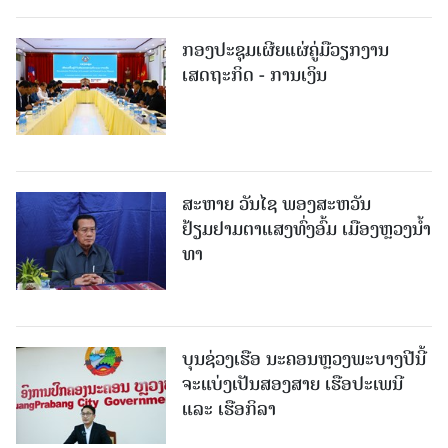
ກອງປະຊຸມເຜີຍແຜ່ຄູ່ມືວຽກງານ
ເສດຖະກິດ - ການເງິນ
ສະຫາຍ ວັນໄຊ ພອງສະຫວັນ
ຢ້ຽມຢາມຕາແສງທົ່ງອົ້ມ ເມືອງຫຼວງນໍ້າ
ທາ
ບຸນຊ່ວງເຮືອ ນະຄອນຫຼວງພະບາງປີນີ້
ຈະແບ່ງເປັນສອງສາຍ ເຮືອປະເພນີ
ແລະ ເຮືອກິລາ