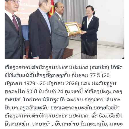
ຫ້ອງວ່າການສໍານັກງານປະທານປະເທດ (ຫສປທ) ໄດ້ຈັດ
ພິທີເຜີຍແຜ່ວັນສ້າງຕັ້ງກອງທັບ ຄົບຮອບ 77 ປີ (20
ມັງກອນ 1979 - 20 ມັງກອນ 2026) ແລະ ປະດັບຫຼຽນ
ກາລະນຶກ 50 ປີ ໃນວັນທີ 24 ກຸມພານີ້ ທີ່ຫ້ອງປະຊຸມຂອງ
ຫສປທ, ໂດຍການໃຫ້ກຽດບັນລະຍາຍ ຂອງທ່ານ ອິນທະ
ປັນຍາ ຂຽວວົງພະຈັນ ຮອງເລຂາຄະນະພັກ ຮອງຫົວໜ້າ
ຫ້ອງວ່າການສໍານັກງານປະທານປະເທດ, ເຂົ້າຮ່ວມຮັບຟັງ
ມີຄະນະພັກ, ຄະນະນໍາ, ບັນດາທ່ານ ໃນຄະນະກົມ, ຄະນະ