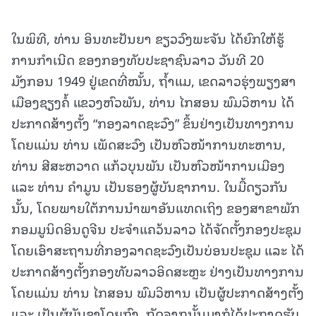
ໃນພິທີ, ທ່ານ ອິນທະປັນຍາ ຂຽວວົງພະຈັນ ໄດ້ຍົກໃຫ້ຮູ້
ການກຳເນີດ ຂອງກອງທັບປະຊາຊົນລາວ ວັນທີ 20
ມັງກອນ 1949 ຢູ່ເຂດທີ່ໝັ້ນ, ຖໍ້າແມ, ເຂດລາວຮຸ່ງພຽງສາ
ເມືອງຊຽງຄໍ້ ແຂວງຫົວພັນ, ທ່ານ ໄກສອນ ພົມວິຫານ ໄດ້
ປະກາດສ້າງຕັ້ງ “ກອງລາດຊະວົງ” ຂຶ້ນຢ່າງເປັນທາງການ
ໂດຍແມ່ນ ທ່ານ ເພັດສະວົງ ເປັນຫົວໜ້າການທະຫານ,
ທ່ານ ສີສະຫວາດ ແກ້ວບຸນພັນ ເປັນຫົວໜ້າການເມືອງ
ແລະ ທ່ານ ຄໍາມູນ ເປັນຮອງຜູ້ບັນຊາການ. ໃນມື້ດຽວກັນ
ນັ້ນ, ໂດຍພາຍໃຕ້ການນໍາພາອັນແທດເຖິງ ຂອງສາຂາພັກ
ກອມມູນິດອິນດູຈີນ ປະຈໍາແຄວ້ນລາວ ໄດ້ຈັດຕັ້ງກອງປະຊຸມ
ໂດຍເອົາສະຖານທີ່ກອງລາດຊະວົງເປັນບ່ອນປະຊຸມ ແລະ ໄດ້
ປະກາດສ້າງຕັ້ງກອງທັບລາວອິດສະຫຼະ ຢ່າງເປັນທາງການ
ໂດຍແມ່ນ ທ່ານ ໄກສອນ ພົມວິຫານ ເປັນຜູ້ປະກາດສ້າງຕັ້ງ
ແລະ ເປັນຜູ້ບັນຊາໂດຍກົງ. ຖັດຈາກນັ້ນມາກໍໄດ້ປະກາດຮັບ