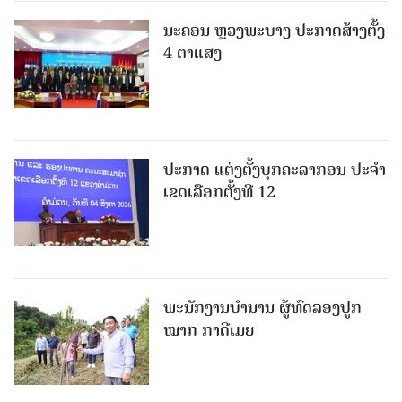
ນະຄອນ ຫຼວງພະບາງ ປະ​ກາດ​ສ້າງ​ຕັ້ງ
4 ຕາແສງ
ປະກາດ ແຕ່ງຕັ້ງບຸກຄະລາກອນ ປະຈໍາ
ເຂດເລືອກຕັ້ງທີ 12
ພະ​ນັກ​ງານ​ບຳ​ນານ ​ຜູ້​ທົດລອງປູກ
ໝາກ ກາດີເມຍ