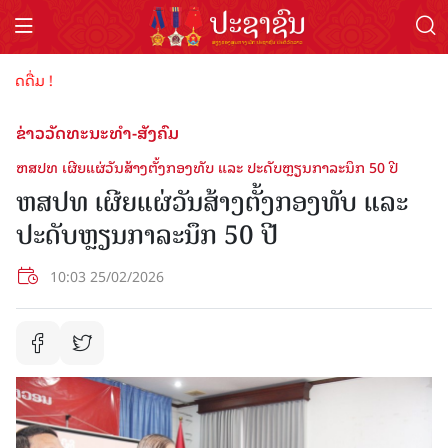
ຕ້ອນ
ຂ່າວວັດທະນະທຳ-ສັງຄົມ
ຫສປທ ເຜີຍແຜ່ວັນສ້າງຕັ້ງກອງທັບ ແລະ ປະດັບຫຼຽນກາລະນຶກ 50 ປີ
ຫສປທ ເຜີຍແຜ່ວັນສ້າງຕັ້ງກອງທັບ ແລະ
ປະດັບຫຼຽນກາລະນຶກ 50 ປີ
10:03 25/02/2026