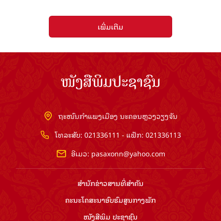
ເພີ່ມເຕີມ
ໜັງສືພິມປະຊາຊົນ
ຖະໜົນກຳແພງເມືອງ ນະຄອນຫຼວງວຽງຈັນ
ໂທລະສັບ: 021336111 - ແຟັກ: 021336113
ອີເມວ:
pasaxonn@yahoo.com
ສຳ​ນັກ​ຂ່າວ​ສານ​ທີ່​ສຳ​ຄັນ​
ຄະນະໂຄສະນາອົບຮົມ​ສູນ​ກາງ​ພັກ
ໜັງສືພິມ ປະ​ຊາ​ຊົນ