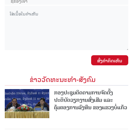
ສົ່ງຄໍາຄິດເຫັນ
ຂ່າວວັດທະນະທຳ-ສັງຄົມ
ກອງປະຊຸມຕິດຕາມການຈັດຕັ້ງ
ປະຕິບັດວຽກງານສົ່ງເສີມ ແລະ
ຄຸ້ມຄອງການລົງທຶນ ຂອງແຂວງບໍ່ແກ້ວ