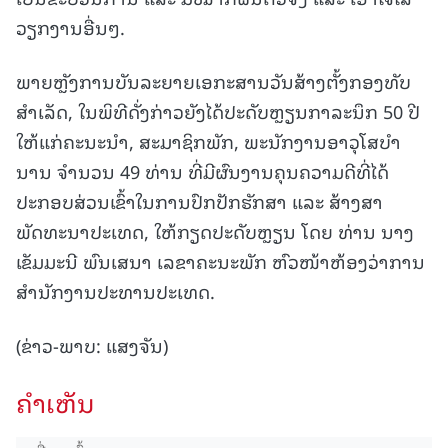
ວຽກງານອື່ນໆ.
ພາຍຫຼັງການບັນລະຍາຍເອກະສານວັນສ້າງຕັ້ງກອງທັບ
ສໍາເລັດ, ໃນພິທີດັ່ງກ່າວຍັງໄດ້ປະດັບຫຼຽນກາລະນຶກ 50 ປີ
ໃຫ້ແກ່ຄະນະນໍາ, ສະມາຊິກພັກ, ພະນັກງານອາວຸໂສບໍາ
ນານ ຈໍານວນ 49 ທ່ານ ທີ່ມີຜົນງານຄຸນຄວາມດີທີ່ໄດ້
ປະກອບສ່ວນເຂົ້າໃນການປົກປັກຮັກສາ ແລະ ສ້າງສາ
ພັດທະນາປະເທດ, ໃຫ້ກຽດປະດັບຫຼຽນ ໂດຍ ທ່ານ ນາງ
ເຂັມມະນີ ພົນເສນາ ເລຂາຄະນະພັກ ຫົວໜ້າຫ້ອງວ່າການ
ສໍານັກງານປະທານປະເທດ.
(ຂ່າວ-ພາບ: ແສງຈັນ)
ຄໍາເຫັນ