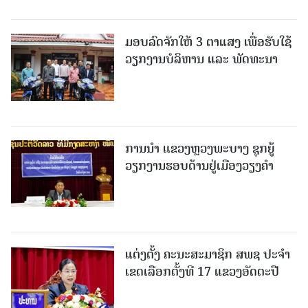
ມອບລົດຈັກໃຫ້ 3 ຕາແສງ ເພື່ອຮັບໃຊ້
ວຽກງານບໍລິຫານ ແລະ ພັດທະນາ
ການນຳ ແຂວງຫຼວງພະບາງ ຊຸກຍູ້
ວຽກງານຮອບດ້ານຢູ່ເມືອງວຽງຄໍາ
ແຕ່ງຕັ້ງ ຄະນະສະມາຊິກ ສພຊ ປະຈຳ
ເຂດເລືອກຕັ້ງທີ 17 ແຂວງອັດຕະປື