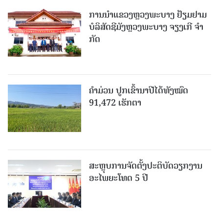
ການນຳແຂວງຫຼວງພະບາງ ຢ້ຽມ​ຢາມ
ບໍ​ລິ​ສັດຊີມັງຫຼວງພະບາງ ຈຽງເກີ ຈໍາ
ກັດ
ຄໍາມ່ວນ ປູກເຂົ້ານາປີໄດ້ທັງໝົດ
91,472 ເຮັກຕາ
ສະຫຼຸບການຈັດຕັ້ງປະຕິບັດວຽກງານ
ອະໄພຍະໂທດ 5 ປີ