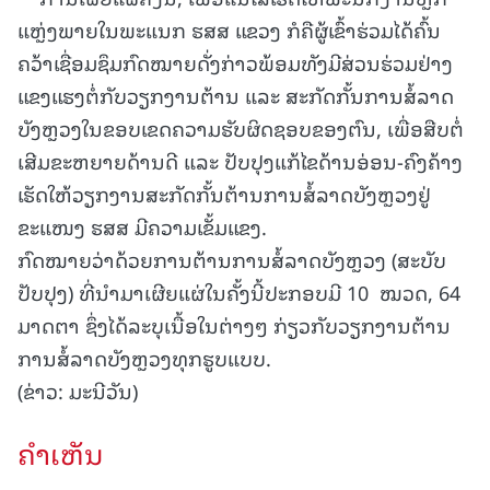
ແຫຼ່ງພາຍໃນພະແນກ ຮສສ ແຂວງ ກໍຄືຜູ້ເຂົ້າຮ່ວມໄດ້ຄົ້ນ
ຄວ້າເຊື່ອມຊຶມກົດໝາຍດັ່ງກ່າວພ້ອມທັງມີສ່ວນຮ່ວມຢ່າງ
ແຂງແຮງຕໍ່ກັບວຽກງານຕ້ານ ແລະ ສະກັດກັ້ນການສໍ້ລາດ
ບັງຫຼວງໃນຂອບເຂດຄວາມຮັບຜິດຊອບຂອງຕົນ, ເພື່ອສືບຕໍ່
ເສີມຂະຫຍາຍດ້ານດີ ແລະ ປັບປຸງແກ້ໄຂດ້ານອ່ອນ-ຄົງຄ້າງ
ເຮັດໃຫ້ວຽກງານສະກັດກັ້ນຕ້ານການສໍ້ລາດບັງຫຼວງຢູ່
ຂະແໜງ ຮສສ ມີຄວາມເຂັ້ມແຂງ.
ກົດໝາຍວ່າດ້ວຍການຕ້ານການສໍ້ລາດບັງຫຼວງ (ສະບັບ
ປັບປຸງ) ທີ່ນໍາມາເຜີຍແຜ່ໃນຄັ້ງນີ້ປະກອບມີ 10 ໝວດ, 64
ມາດຕາ ຊຶ່ງໄດ້ລະບຸເນື້ອໃນຕ່າງໆ ກ່ຽວກັບວຽກງານຕ້ານ
ການສໍ້ລາດບັງຫຼວງທຸກຮູບແບບ.
(ຂ່າວ: ມະນີວັນ)
ຄໍາເຫັນ