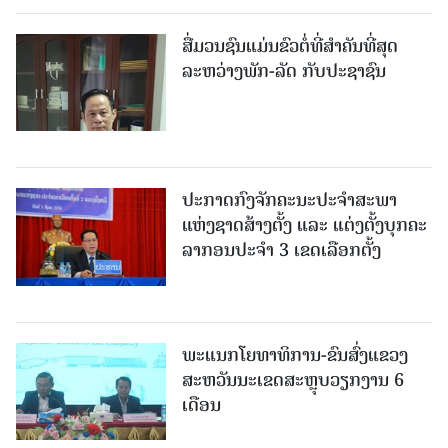
ສື່ມວນຊົນແມ່ນຂົວຕໍ່ທີ່ສໍາຄັນທີ່ສຸດ
ລະຫວ່າງພັກ-ລັດ ກັບປະຊາຊົນ
ປະກາດກົງຈັກຄະນະປະຈໍາສະພາ
ແຫ່ງຊາດສ້າງຕັ້ງ ແລະ ແຕ່ງຕັ້ງບຸກຄະ
ລາກອນປະຈໍາ 3 ເຂດເລືອກຕັ້ງ
ພະແນກໂຍທາທິການ-ຂົນສົ່ງແຂວງ
ສະຫວັນນະເຂດສະຫຼຸບວຽກງານ 6
ເດືອນ