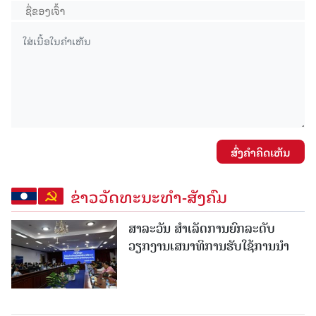
ສົ່ງຄໍາຄິດເຫັນ
ຂ່າວວັດທະນະທຳ-ສັງຄົມ
ສາລະວັນ ສໍາເລັດການຍົກລະດັບ
ວຽກງານເສນາທິການຮັບໃຊ້ການນໍາ