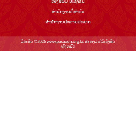
ໜັງສືພິມ ປະ​ຊາ​ຊົນ
ສຳ​ນັກ​ງານ​ທີ່​ສຳ​ຄັນ
ສຳ​ນັກ​ງານ​ປະ​ທານ​ປະ​ເທດ
ລິຂະສິດ ©2026 www.pasaxon.org.la. ສະຫງວນໄວ້ເຊິງສິດ
ທັງຫມົດ