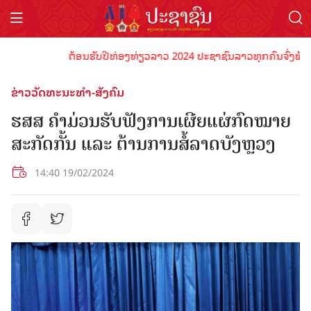
ຕ້ອນຮັບປີທ່ອງທ່ຽວລາວ 2024 ປະຊາຊົນລາວທຸກຄົນຈົ່ງພ້ອມເປັນ
ຂ່າວວັດທະນະທຳ-ສັງຄົມ
ຮສສ ຄໍາມ່ວນຮັບຟັງການເຜີຍແຜ່ກົດໝາຍ
ສະກັດກັ້ນ ແລະ ຕ້ານການສໍ້ລາດບັງຫຼວງ
14:40 19/02/2024