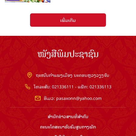
ເພີ່ມເຕີມ
ໜັງສືພິມປະຊາຊົນ
ຖະໜົນກຳແພງເມືອງ ນະຄອນຫຼວງວຽງຈັນ
ໂທລະສັບ: 021336111 - ແຟັກ: 021336113
ອີເມວ:
pasaxonn@yahoo.com
ສຳ​ນັກ​ຂ່າວ​ສານ​ທີ່​ສຳ​ຄັນ​
ຄະນະໂຄສະນາອົບຮົມ​ສູນ​ກາງ​ພັກ