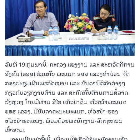
ວັນທີ 19 ກຸມພານີ້, ກະຊວງ ແຮງງານ ແລະ ສະຫວັດດີການ
ສັງຄົມ (ຮສສ) ຮ່ວມກັບ ພະແນກ ຮສສ ແຂວງຄໍາມ່ວນ ຈັດ
ກອງປະຊຸມເຜີຍແຜ່ກົດໝາຍ ແລະ ບັນດານິຕິກໍາຕ່າງໆ
ກ່ຽວກັບວຽກງານຕ້ານ ແລະ ສະກັດກັ້ນຕ້ານການສໍ້ລາດ
ບັງຫຼວງ ໂດຍມີທ່ານ ສີໄຮ ແກ້ວໄກຖິ່ນ ຫົວໜ້າພະແນກ
ຮສສ ແຂວງ, ມີບັນດາຄະນະພະແນກ, ຫົວໜ້າ-ຮອງ
ຫົວໜ້າຂະແໜງ, ພ້ອມດ້ວຍພະນັກງານ-ລັດຖະກອນ
ເຂົ້າຮ່ວມ.
ການເຜີຍແຜ່ຄັ້ງນີ້, ເພື່ອແນໃສ່ເຮັດໃຫ້ພະນັກງານຫຼັກ