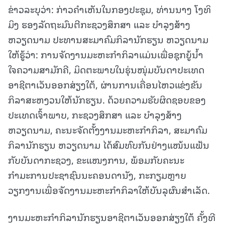
ຂ່າວລະບຸວ່າ: ກ່າວຄຳເຫັນໃນກອງປະຊຸມ, ທ່ານນາງ ໂງທິ
ມິງ ຮອງລັດຖະມົນຕີກະຊວງສຶກສາ ແລະ ບຳລຸງສ້າງ
ຫວຽດນາມ ປະທານສະມາຄົມກິລານັກຮຽນ ຫວຽດນາມ
ໃຫ້ຮູ້ວ່າ: ການຈັດງານມະຫະກຳກິລາແມ່ນເພື່ອຊຸກຍູ້ນ້ຳ
ໃຈຄວາມສາມັກຄີ, ມິດຕະພາບໃນຮຸ່ນໜຸ່ມບັນດາປະເທດ
ອາຊີຕາເວັນອອກສ່ຽງໃຕ້, ຜ່ານການເຄື່ອນໄຫວແຂ່ງຂັນ
ກິລາສະຫງວນໃຫ້ນັກຮຽນ. ດ້ວຍຄວາມຮັບຜິດຊອບຂອງ
ປະເທດເຈົ້າພາບ, ກະຊວງສຶກສາ ແລະ ບຳລຸງສ້າງ
ຫວຽດນາມ, ຄະນະຈັດຕັ້ງງານມະຫະກຳກິລາ, ສະມາຄົມ
ກິລານັກຮຽນ ຫວຽດນາມ ໄດ້ສົມທົບກັນຢ່າງແໜ້ນແຟ້ນ
ກັບບັນດາກະຊວງ, ຂະແໜງການ, ພ້ອມກັບຄະນະ
ກຳມະການປະຊາຊົນນະຄອນດານັງ, ກະກຽມຫຼາຍ
ວຽກງານເພື່ອຈັດງານມະຫະກຳກິລາໃຫ້ບັນລຸຜົນສຳເລັດ.
ງານມະຫະກຳກິລານັກຮຽນອາຊີຕາເວັນອອກສ່ຽງໃຕ້ ຄັ້ງທີ