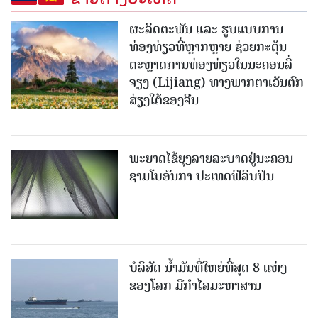
ຜະລິດຕະພັນ ແລະ ຮູບແບບການ
ທ່ອງທ່ຽວທີ່ຫຼາກຫຼາຍ ຊ່ວຍກະຕຸ້ນ
ຕະຫຼາດການທ່ອງທ່ຽວໃນນະຄອນລີ່
ຈຽງ (Lijiang) ທາງພາກຕາເວັນຕົກ
ສ່ຽງໃຕ້ຂອງຈີນ
ພະຍາດໄຂ້ຍຸງລາຍລະບາດຢູ່ນະຄອນ
ຊາມໂບ​ອັນກາ ປະເທດຟີລິບປິນ
ບໍລິສັດ ນ້ຳມັນທີ່ໃຫຍ່ທີ່ສຸດ 8 ແຫ່ງ
ຂອງໂລກ ມີກຳໄລມະຫາສານ