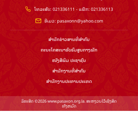
ໂທລະສັບ: 021336111 - ແຟັກ: 021336113
ອີເມວ:
pasaxonn@yahoo.com
ສຳ​ນັກ​ຂ່າວ​ສານ​ທີ່​ສຳ​ຄັນ​
ຄະນະໂຄສະນາອົບຮົມ​ສູນ​ກາງ​ພັກ
ໜັງສືພິມ ປະ​ຊາ​ຊົນ
ສຳ​ນັກ​ງານ​ທີ່​ສຳ​ຄັນ
ສຳ​ນັກ​ງານ​ປະ​ທານ​ປະ​ເທດ
ລິຂະສິດ ©2026 www.pasaxon.org.la. ສະຫງວນໄວ້ເຊິງສິດ
ທັງຫມົດ