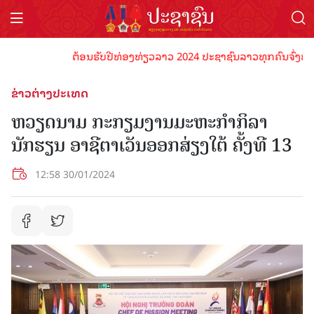
ຕ້ອນຮັບປີທ່ອງທ່ຽວລາວ 2024 ປະຊາຊົນລາວທຸກຄົນຈົ່ງພ້ອມເປັ
ຂ່າວຕ່າງປະເທດ
ຫວຽດນາມ ກະກຽມງານມະຫະກຳກິລາ
ນັກຮຽນ ອາຊີຕາເວັນອອກສ່ຽງໃຕ້ ຄັ້ງທີ 13
12:58 30/01/2024