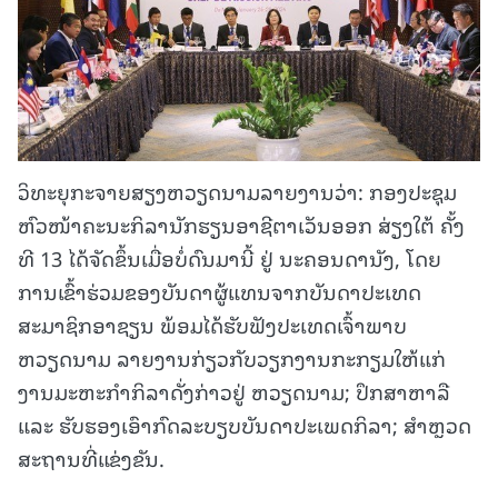
ວິທະຍຸກະຈາຍສຽງຫວຽດນາມລາຍງານວ່າ: ກອງປະຊຸມ
ຫົວໜ້າຄະນະກິລານັກຮຽນອາຊີຕາເວັນອອກ ສ່ຽງໃຕ້ ຄັ້ງ
ທີ 13 ໄດ້ຈັດຂຶ້ນເມື່ອບໍ່ດົນມານີ້ ຢູ່ ນະຄອນດານັງ, ໂດຍ
ການເຂົ້າຮ່ວມຂອງບັນດາຜູ້ແທນຈາກບັນດາປະເທດ
ສະມາຊິກອາຊຽນ ພ້ອມໄດ້ຮັບຟັງປະເທດເຈົ້າພາບ
ຫວຽດນາມ ລາຍງານກ່ຽວກັບວຽກງານກະກຽມໃຫ້ແກ່
ງານມະຫະກຳກິລາດັ່ງກ່າວຢູ່ ຫວຽດນາມ; ປຶກສາຫາລື
ແລະ ຮັບຮອງເອົາກົດລະບຽບບັນດາປະເພດກິລາ; ສຳຫຼວດ
ສະຖານທີ່ແຂ່ງຂັນ.