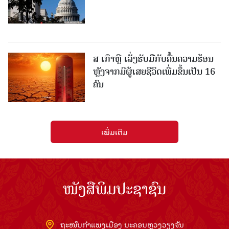
ສ ເກົາຫຼີ ເລັ່ງຮັບມືກັບຄື້ນຄວາມຮ້ອນ
ຫຼັງຈາກມີຜູ້ເສຍຊີວິດເພີ່ມຂຶ້ນເປັນ 16
ຄົນ
ເພີ່ມເຕີມ
ໜັງສືພິມປະຊາຊົນ
ຖະໜົນກຳແພງເມືອງ ນະຄອນຫຼວງວຽງຈັນ