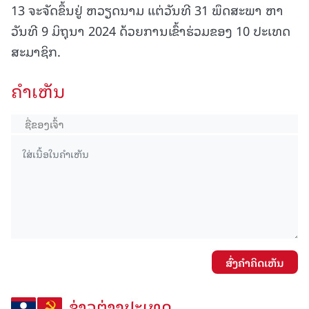
13 ຈະຈັດຂຶ້ນຢູ່ ຫວຽດນາມ ແຕ່ວັນທີ 31 ພຶດສະພາ ຫາ
ວັນທີ 9 ມິຖຸນາ 2024 ດ້ວຍການເຂົ້າຮ່ວມຂອງ 10 ປະເທດ
ສະມາຊິກ.
ຄໍາເຫັນ
ສົ່ງຄໍາຄິດເຫັນ
ຂ່າວຕ່າງປະເທດ