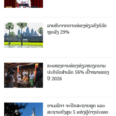
ລາຍຮັບຈາກການທ່ອງທ່ຽວອັງກໍວັດ
ຫຼດລົງ 29%
ຂະ​ແໜງ​ການ​ທ່ອງ​ທ່ຽວຫວຽດນາມ ​
ປະ​ຕິ​ບັດ​ສຳ​ເລັດ 56% ເປົ້າ​ໝາຍຂອງ
ປີ 2026
ອາເມຣິກາ ຈະປິດສະຖານທູດ ແ​ລະ
ສະຖານກົງສູນ 5 ແຫ່ງ​ຢູ່​ຕ່າງ​ປະ​ເທດ