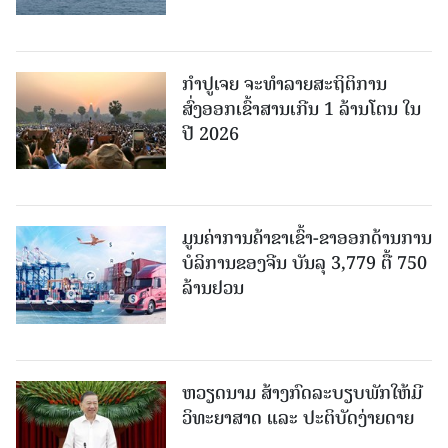
ກຳປູເຈຍ ຈະທຳລາຍສະຖິຕິການ
ສົ່ງອອກເຂົ້າສານເກີນ 1 ລ້ານໂຕນ ໃນ
ປີ 2026
ມູນຄ່າການຄ້າຂາເຂົ້າ-ຂາອອກດ້ານການ
ບໍລິການຂອງຈີນ ບັນລຸ 3,779 ຕື້ 750
ລ້ານຢວນ
ຫວຽດນາມ ສ້າງກົດລະບຽບພັກໃຫ້ມີ
ວິທະຍາສາດ ແລະ ປະຕິບັດງ່າຍດາຍ