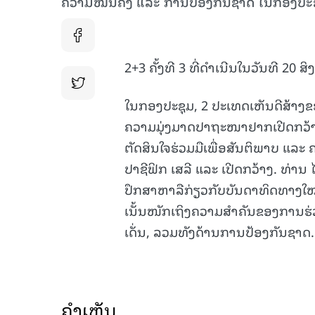
ຄວາມໝັ້ນຄົງ ແລະ ການປ້ອງກັນຊາດ ໃນກອງປະຊ
2+3 ຄັ້ງທີ 3 ທີ່ດຳເນີນໃນວັນທີ 20 
ໃນກອງປະຊຸມ, 2 ປະເທດເຫັນດີສ້າງຂ
ຄວາມມຸ່ງມາດປາຖະໜາຢາກເປີດກວ້າ
ຕັດສິນໃຈຮ່ວມມືເພື່ອສັນຕິພາບ 
ປາຊີຟິກ ເສລີ ແລະ ເປີດກວ້າງ. ທ່ານ
ປຶກສາຫາລືກ່ຽວກັບບັນດາທິດທາງໃໝ່ໃ
ເນັ້ນໜັກເຖິງຄວາມສຳຄັນຂອງການຮ່ວມມ
ເດັ່ນ, ລວມທັງດ້ານການປ້ອງກັນຊາດ.
ຄໍາເຫັນ