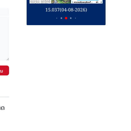
26)
15.037(04-08-2026)
1
ັນ
າດ