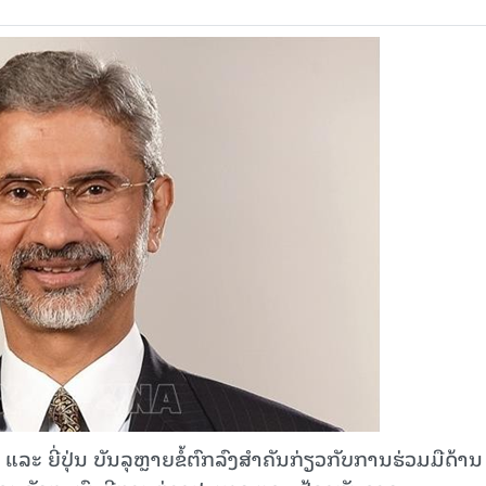
 ຍີ່ປຸ່ນ ບັນລຸຫຼາຍຂໍ້ຕົກລົງສຳຄັນກ່ຽວກັບການຮ່ວມມືດ້ານ