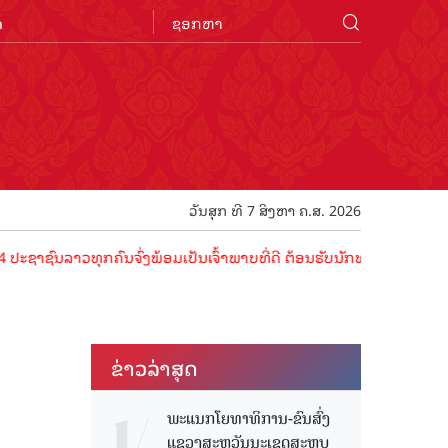
n
ວັນສຸກ ທີ 7 ສິງຫາ ຄ.ສ. 2026
ລາວທຸກຄົນຈົ່ງພ້ອມເປັນເຈົ້າພາບທີ່ດີ ຕ້ອນຮັບນັກທ່ອງທ່ຽວດ້ວຍໄມຕີຈິດ ມ
ຂ່າວ​ລ່າ​ສຸດ
ພະແນກໂຍທາທິການ-ຂົນສົ່ງ
ແຂວງສະຫວັນນະເຂດສະຫຼຸບ