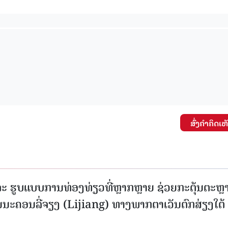
15.039(06-08-2026)
15.038(05-08-20
ສົ່ງຄໍາຄິດເຫ
ະ ຮູບແບບການທ່ອງທ່ຽວທີ່ຫຼາກຫຼາຍ ຊ່ວຍກະຕຸ້ນຕະຫຼ
ນະຄອນລີ່ຈຽງ (Lijiang) ທາງພາກຕາເວັນຕົກສ່ຽງໃຕ້