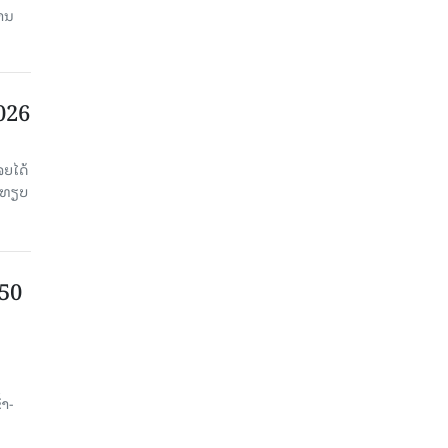
ງານ
2026
ຈຍໄດ້
່ອທຽບ
750
ນ
້າ-