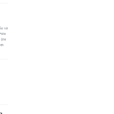
ມ ເລ​
​ຄະ​
 (ຄະ​
ະ​ຫ