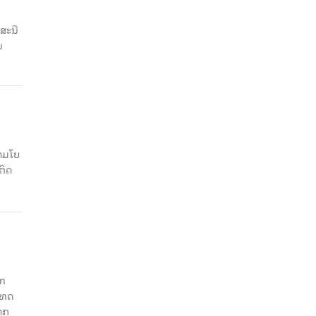
ສະນີ
ນ
າມໂບ​
ຕິດ
an
ະເທດ
າກ