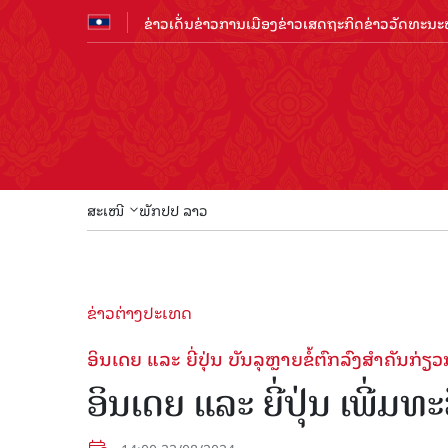
ຂ່າວເດັ່ນ
ຂ່າວການເມືອງ
ຂ່າວເສດຖະກິດ
ຂ່າວວັດທະນະທ
ສະເໜີ
ພັກປປ ລາວ
ຂ່າວຕ່າງປະເທດ
ອິນເດຍ ແລະ ຍີ່ປຸ່ນ ບັນລຸຫຼາຍຂໍ້ຕົກລົງສຳຄັນກ
ອິນເດຍ ແລະ ຍີ່ປຸ່ນ ເພີ່ມ