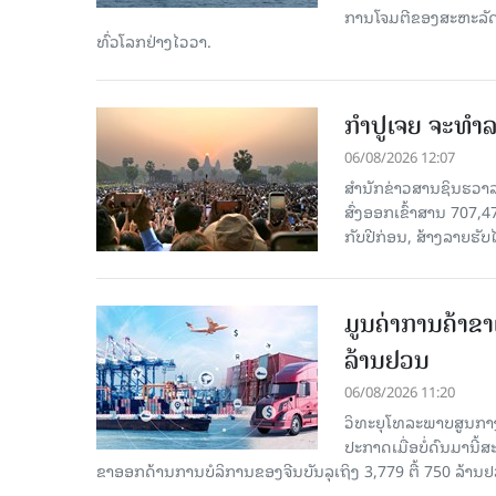
ການໂຈມຕີຂອງສະຫະລັດ ອ
ທົ່ວໂລກຢ່າງໄວວາ.
ກຳປູເຈຍ ຈະທຳລາ
06/08/2026 12:07
ສຳນັກຂ່າວສານຊິນຮວາລາ
ສົ່ງອອກເຂົ້າສານ 707,
ກັບປີກ່ອນ, ສ້າງລາຍຮັບໄ
ມູນຄ່າການຄ້າຂາ
ລ້ານຢວນ
06/08/2026 11:20
ວິທະຍຸໂທລະພາບສູນກາງ
ປະກາດເມື່ອບໍ່ດົນມານີ້
ຂາອອກດ້ານການບໍລິການຂອງຈີນບັນລຸເຖິງ 3,779 ຕື້ 750 ລ້ານຢ