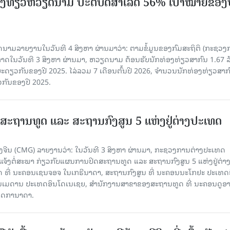
ງ​ທ່ຽວຫວຽດນາມ ​ປະ​ຕິ​ບັດ​ສຳ​ເລັດ 56% ເປົ້າ​ໝາຍຂອງ
ລາຍງານໃນວັນທີ 4 ສິງຫາ ຜ່ານມາວ່າ: ຕາມ​ຂໍ້​ມູນ​ຂອງ​ກົມ​ສະ​ຖິ​ຕິ (ກະ​ຊວງ​
າດ​ໃນ​ວັນ​ທີ 3 ສິງ​ຫາ​ ຜ່ານມາ, ຫວຽດ​ນາມ ຕ້ອນ​ຮັບ​ນັກທ່ອງ​ທ່ຽວ​ສາ​ກົນ 1.67 ລ
ລ​ຍະ​ດຽວ​ກັນ​ຂອງ​ປີ 2025. ໄລ່​ລວມ 7 ເດືອນ​ຕົ້ນ​ປີ 2026, ຈຳ​ນວນ​ນັກ​ທ່ອງ​ທ່ຽວ​ສາ​ກົ
ວ​ກັນ​ຂອງ​ປີ​ 2025.
ສະຖານທູດ ແ​ລະ ສະຖານກົງສູນ 5 ແຫ່ງ​ຢູ່​ຕ່າງ​ປະ​ເທດ
ຈີນ (CMG) ລາຍງານວ່າ: ໃນວັນທີ 3 ສິງ​ຫາ ຜ່ານມາ, ກະຊວງການຕ່າງປະເທດ
ແຈ້ງຕໍ່ສະພາ ກ່ຽວກັບແຜນການປິດສະຖານທູດ ແ​ລະ ສະຖານກົງສູນ 5 ແຫ່ງຢູ່​ຕ່າງ​
 ທີ່ ນະຄອນເຊນຈອຈ ໃນເກຣີນາດາ, ສະຖານກົງສູນ ທີ່ ນະຄອນນະໂກຢະ ປະເທດຍີ່
ອນເມດານ ປະເທດອິນໂດເນເຊຍ, ສຳນັກງານສາຂາຂອງສະຖານທູດ ທີ່ ນະຄອນດູອ
ເທດການາດາ.