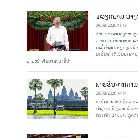
ຫວຽດນາມ ສ້າງກ
06/08/2026 11:18
ວິທະຍຸກະຈາຍສຽງຫວຽດນາມ
ຂາ​ທິ​ການ​ໃຫຍ່​ຄະ​ນະ​ບ
ນະ​ຊີ້​ນຳ​ສູນ​ກາງ​ກ່ຽວ​ກັບ
ນະ​ຊີ້​ນຳ) ໄດ້​ເປັນ​ປະ​ທ
ຍາຍ​ໜ້າ​ທີ່​ຂອງ​ຄະ​ນະ​ຊີ້​ນຳ.
ລາຍຮັບຈາກການທ
05/08/2026 14:14
ສຳນັກຂ່າວສານຊິນຮວາລາ
ກຳປູເຈຍ ສ້າງລາຍຮັບຈາ
ກໍລະກົດ ຜ່ານມາ, ຫຼຸດລ