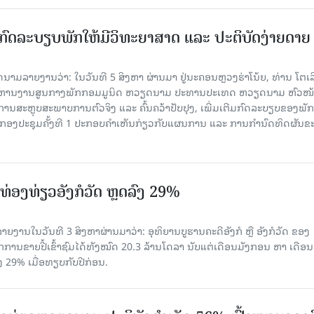
ົດລະບຽບພັກໃຫ້ມີວິທະຍາສາດ ແລະ ປະຕິບັດງ່າຍດາຍ
ລາຍງານວ່າ: ໃນ​ວັນ​ທີ 5 ສິງ​ຫາ ຜ່ານມາ ຢູ່ນະຄອນຫຼວງຮ່າ​ໂນ້ຍ, ທ່ານ ໂຕ​ເລິ
ໍ​ລິ​ຫານ​ງານ​ສູນ​ກາງ​ພັກ​ກອມ​ມູ​ນິດ ຫວຽດ​ນາມ ປະ​ທານ​ປະ​ເທດ ຫວຽດ​ນາມ ຫົວ​ໜ້າ
​ການ​ສະ​ຫຼຸບ​ສະ​ພ​າບ​ການ​ຕົວ​ຈິງ ແລະ ຄົ້ນ​ຄວ້າ​ປັບ​ປຸງ, ເພີ່ມ​ເຕີມ​ກົດ​ລະ​ບຽບ​ຂອງ​ພັກ
ານກອງ​ປະ​ຊຸມ​ຄັ້ງ​ທີ 1 ປະ​ກອບ​ຄຳ​ເຫັນ​ກ່ຽວ​ກັບ​ແຜນ​ການ ແລະ ການ​ກຳ​ນົດ​ທິດ​ຜັນ​ຂ
່ອງທ່ຽວອັງກໍວັດ ຫຼດລົງ 29%
ຍງານໃນວັນທີ 3 ສິງຫາຜ່ານມາວ່າ: ອຸທິຍານບູຮານຄະດີອັງກໍ ຫຼື ອັງກໍວັດ ຂອງ
ກການຂາຍປີ້ເຂົ້າຊົມໄດ້ທັງໝົດ 20.3 ລ້ານໂດລາ ນັບແຕ່ເດືອນມັງກອນ ຫາ ເດືອນ
ົງ 29% ເມື່ອທຽບກັບປີກ່ອນ.