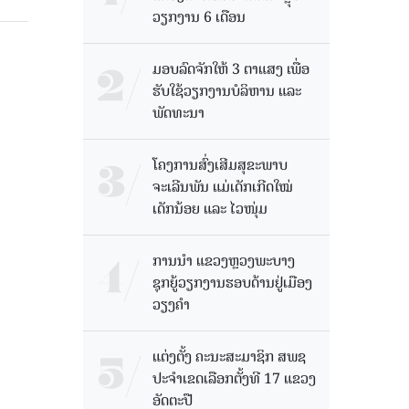
ວຽກງານ 6 ເດືອນ
ມອບລົດຈັກໃຫ້ 3 ຕາແສງ ເພື່ອ
ຮັບໃຊ້ວຽກງານບໍລິຫານ ແລະ
ພັດທະນາ
ໂຄງການສົ່ງເສີມສຸຂະພາບ
ຈະເລີນພັນ ແມ່ເດັກເກີດໃໝ່
ເດັກນ້ອຍ ແລະ ໄວໜຸ່ມ
ການນຳ ແຂວງຫຼວງພະບາງ
ຊຸກຍູ້ວຽກງານຮອບດ້ານຢູ່ເມືອງ
ວຽງຄໍາ
ແຕ່ງຕັ້ງ ຄະນະສະມາຊິກ ສພຊ
ປະຈຳເຂດເລືອກຕັ້ງທີ 17 ແຂວງ
ອັດຕະປື