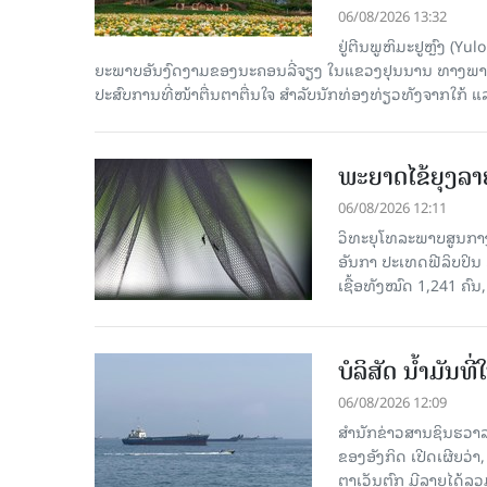
06/08/2026 13:32
ຢູ່ຕີນພູຫິມະຢູຫຼົງ (
ຍະພາບອັນງົດງາມຂອງນະຄອນລີ່ຈຽງ ໃນແຂວງຢຸນນານ ທາງພາກຕາເ
ປະສົບການທີ່ໜ້າຕື່ນຕາຕື່ນໃຈ ສຳລັບນັກທ່ອງທ່ຽວທັງຈາກໃກ້ ແ
ພະຍາດໄຂ້ຍຸງລາ
06/08/2026 12:11
ວິທະຍຸໂທລະພາບສູນກາງຈ
ອັນກາ ປະເທດຟີລິບປິນ 
ເຊື້ອ​ທັງ​ໝົດ 1,241 ຄົນ
ບໍລິສັດ ນ້ຳມັນ
06/08/2026 12:09
ສຳນັກຂ່າວສານຊິນຮວາລ
ຂອງອັງກິດ ເປີດເຜີຍວ່າ,
ຕາເວັນຕົກ ມີລາຍໄດ້ລວ