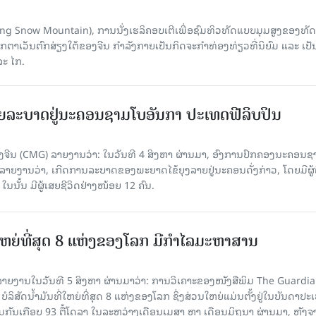
Yulong Snow Mountain), ການນັ່ງເຮລິຄອບເຕີເພື່ອຊົມທິວທັດແບບມຸມສູງຂອງທັດ
ວັນຕົກສ່ຽງໃຕ້ຂອງຈີນ ກຳລັງກາຍເປັນກິດຈະກຳທ່ອງທ່ຽວທີ່ນິຍົມ ແລະ ເປັ
ລະ ໄກ.
ຍລະບາດຢູ່ນະຄອນຊາມໂບ​ອັນກາ ປະເທດຟີລິບປິນ
ີນ (CMG) ລາຍງານວ່າ: ໃນວັນທີ 4 ສິງ​ຫາ ຜ່ານມາ, ອົງການ​ປົກ​ຄອງນະຄອນຊ
ລາຍ​ງານວ່າ, ເກີດ​ການລະບາດ​ຂອງພະຍາດໄຂ້ຍຸງລາຍຢູ່ນະຄອນດັ່ງກ່າວ, ໂດຍມີຜູ້
, ໃນນັ້ນ ມີຜູ້ເສຍຊີວິດຢ່າງໜ້ອຍ 12 ຄົນ.
ທີ່ໃຫຍ່ທີ່ສຸດ 8 ແຫ່ງຂອງໂລກ ມີກຳໄລມະຫາສານ
າຍງານໃນວັນທີ 5 ສິງຫາ ຜ່ານມາວ່າ: ການວິເຄາະຂອງໜັງສືພິມ The Guardi
 ບໍລິສັດນ້ຳມັນທີ່ໃຫຍ່ທີ່ສຸດ 8 ແຫ່ງຂອງໂລກ ຊຶ່ງສ່ວນໃຫຍ່ແມ່ນຕັ້ງຢູ່ໃນບັນດາປ
ມກັນເກືອບ 93 ຕື້ໂດລາ ໃນລະຫວ່າງເດືອນເມສາ ຫາ ເດືອນມິຖຸນາ ຜ່ານມາ, ຫຼັງຈ