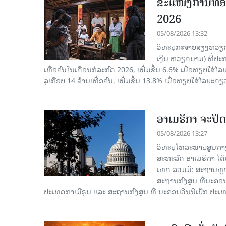
ຂະ​ແໜງ​ການ​ທ່ອ
2026
05/08/2026 13:32
ວິທະຍຸກະຈາຍສຽງຫວຽດນາມ
ເງິນ ຫວຽດ​ນາມ) ທີ່ປະ​ກ
ເທື່ອ​ຄົນ​ໃນ​ເດືອນ​ກໍ​ລະ​ກົດ 2026, ເພີ່ມ​ຂຶ້ນ 6.6% ເມື່ອ​ທຽບ​ໃສ່​ໄ
ລຸ​ເກືອບ 14 ລ້ານ​ເທື່ອ​ຄົນ, ເພີ່ມ​ຂຶ້ນ 13.8% ເມື່ອ​ທຽບ​ໃສ່​ໄລ​ຍະ​ດຽ
ອາເມຣິກາ ຈະປິດ
05/08/2026 13:27
ວິທະຍຸໂທລະພາບສູນກາງ
ສະຫະລັດ ອາເມຣິກາ ໄດ້
ເທດ ລວມມີ: ສະຖານທູດ
ສະຖານກົງສູນ ທີ່ນະຄ
ປະເທດກາເ​ມີຣຸນ ແລະ ສະຖານກົງສູນ ທີ່ ນະຄອນວີນນີເປັກ ປະ