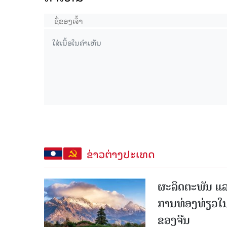
ຂ່າວຕ່າງປະເທດ
ຜະລິດຕະພັນ ແລ
ການທ່ອງທ່ຽວໃນ
ຂອງຈີນ