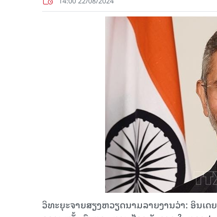
14:00 22/08/2024
ວິທະຍຸະຈາຍສຽງຫວຽດນາມລາຍງານວ່າ: ອິນເດຍ ແລະ