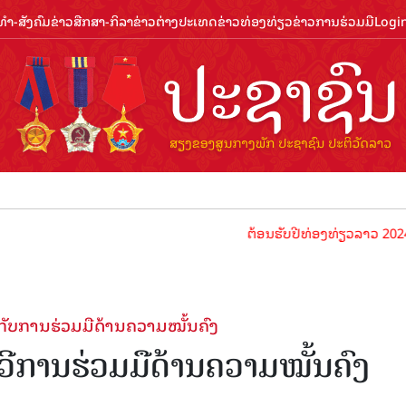
ຳ-ສັງຄົມ
ຂ່າວສືກສາ-ກິລາ
ຂ່າວຕ່າງປະເທດ
ຂ່າວທ່ອງທ່ຽວ
ຂ່າວການຮ່ວມມື
Logi
ຕ້ອນຮັບປີທ່ອງທ່ຽວລາວ 2024 ປະຊາຊົນ
່ຽວກັບການຮ່ວມມືດ້ານຄວາມໝັ້ນຄົງ
ທະວີການຮ່ວມມືດ້ານຄວາມໝັ້ນຄົງ