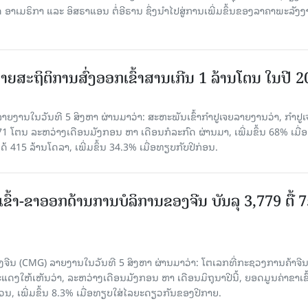
າເມຣິກາ ແລະ ອິສຣາແອນ ຕໍ່ອີຣານ ຊຶ່ງນຳໄປສູ່ການເພີ່ມຂຶ້ນຂອງລາຄາພະລັງ
ຍສະຖິຕິການສົ່ງອອກເຂົ້າສານເກີນ 1 ລ້ານໂຕນ ໃນປີ 
ຍງານໃນວັນທີ 5 ສິງຫາ ຜ່ານມາວ່າ: ສະຫະພັນເຂົ້າກຳປູເຈຍລາຍງານວ່າ, ກໍາປູເ
471 ໂຕນ ລະຫວ່າງເດືອນມັງກອນ ຫາ ເດືອນກໍລະກົດ ຜ່ານມາ, ເພີ່ມຂຶ້ນ 68% ເມື
ດ້ 415 ລ້ານໂດລາ, ເພີ່ມຂຶ້ນ 34.3% ເມື່ອທຽບກັບປີກ່ອນ.
ເຂົ້າ-ຂາອອກດ້ານການບໍລິການຂອງຈີນ ບັນລຸ 3,779 ຕື້ 
ຈີນ (CMG) ລາຍງານໃນວັນທີ 5 ສິງຫາ ຜ່ານມາວ່າ: ໂຕເລກທີ່ກະຊວງການຄ້າຈີ
ສະແດງໃຫ້ເຫັນວ່າ, ລະຫວ່າງເດືອນມັງກອນ ຫາ ເດືອນມິຖຸນາປີນີ້, ຍອດມູນຄ່າຂາເຂົ
ວນ, ເພີ່ມຂຶ້ນ 8.3% ເມື່ອທຽບໃສ່ໄລຍະດຽວກັນຂອງປີກາຍ.