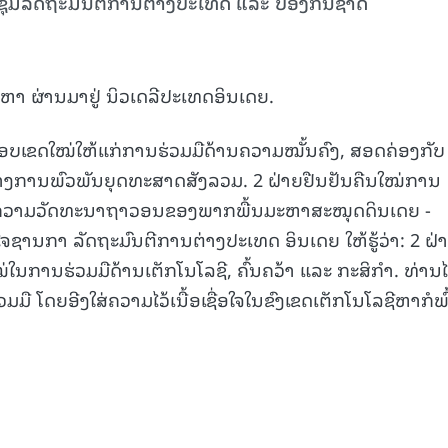
ຸມລັດຖະມົນຕີການຕ່າງປະເທດ ແລະ ປ້ອງກັນຊາດ
ສິງຫາ ຜ່ານມາຢູ່ ນິວເດລີປະເທດອິນເດຍ.
ອບເຂດໃໝ່ໃຫ້ແກ່ການຮ່ວມມືດ້ານຄວາມໝັ້ນຄົງ, ສອດຄ່ອງກັບ
ງການພົວພັນຍຸດທະສາດສັງລວມ. 2 ຝ່າຍຢືນຢັນຄືນໃໝ່ການ
ແລະ ຄວາມວັດທະນາຖາວອນຂອງພາກພື້ນມະຫາສະໝຸດດິນເດຍ -
 ໄຈຊານກາ ລັດຖະມົນຕີການຕ່າງປະເທດ ອິນເດຍ ໃຫ້ຮູ້ວ່າ: 2 ຝ່າ
ນການຮ່ວມມືດ້ານເຕັກໂນໂລຊີ, ຄົ້ນຄວ້າ ແລະ ກະສິກຳ. ທ່ານໄ
ື ໂດຍອີງໃສ່ຄວາມໄວ້ເນື້ອເຊື່ອໃຈໃນຂົງເຂດເຕັກໂນໂລຊີຫາກໍພົ