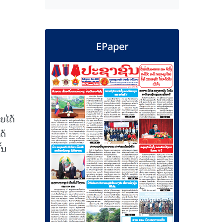
EPaper
ຍໄດ້
ດ້
້ນ