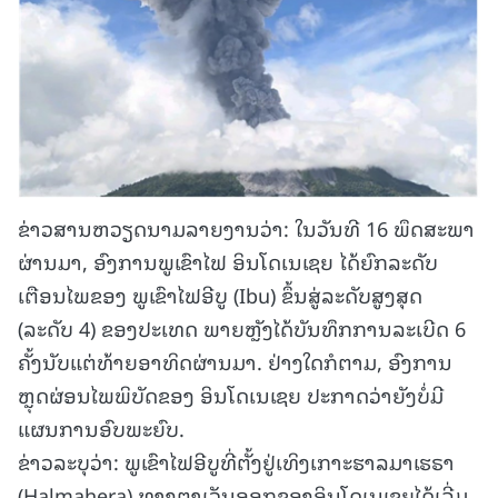
ຂ່າວສານຫວຽດນາມລາຍງານວ່າ: ໃນວັນທີ 16 ພຶດສະພາ
ຜ່ານມາ, ອົງການພູເຂົາໄຟ ອິນໂດເນເຊຍ ໄດ້ຍົກລະດັບ
ເຕືອນໄພຂອງ ພູເຂົາໄຟອີບູ (Ibu) ຂຶ້ນສູ່ລະດັບສູງສຸດ
(ລະດັບ 4) ຂອງປະເທດ ພາຍຫຼັງໄດ້ບັນທຶກການລະເບີດ 6
ຄັ້ງນັບແຕ່ທ້າຍອາທິດຜ່ານມາ. ຢ່າງໃດກໍຕາມ, ອົງການ
ຫຼຸດຜ່ອນໄພພິບັດຂອງ ອິນໂດເນເຊຍ ປະກາດວ່າຍັງບໍ່ມີ
ແຜນການອົບພະຍົບ.
ຂ່າວລະບຸວ່າ: ພູເຂົາໄຟອີບູທີ່ຕັ້ງຢູ່ເທິງເກາະຮາລມາເຮຣາ
(Halmahera) ທາງຕາເວັນອອກຂອງອິນໂດເນເຊຍໄດ້ເລີ່ມ