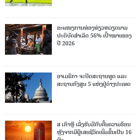
ຂະ​ແໜງ​ການ​ທ່ອງ​ທ່ຽວຫວຽດນາມ ​
ປະ​ຕິ​ບັດ​ສຳ​ເລັດ 56% ເປົ້າ​ໝາຍຂອງ
ປີ 2026
ອາເມຣິກາ ຈະປິດສະຖານທູດ ແ​ລະ
ສະຖານກົງສູນ 5 ແຫ່ງ​ຢູ່​ຕ່າງ​ປະ​ເທດ
ສ ເກົາຫຼີ ເລັ່ງຮັບມືກັບຄື້ນຄວາມຮ້ອນ
ຫຼັງຈາກມີຜູ້ເສຍຊີວິດເພີ່ມຂຶ້ນເປັນ 16