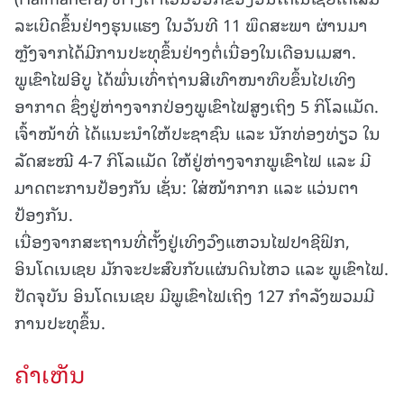
ລະເບີດຂຶ້ນຢ່າງຮຸນແຮງ ໃນວັນທີ 11 ພຶດສະພາ ຜ່ານມາ
ຫຼັງຈາກໄດ້ມີການປະທຸຂຶ້ນຢ່າງຕໍ່ເນື່ອງໃນເດືອນເມສາ.
ພູເຂົາໄຟອີບູ ໄດ້ພົ່ນເທົ່າຖ່ານສີເທົາໜາທຶບຂຶ້ນໄປເທິງ
ອາກາດ ຊຶ່ງຢູ່ຫ່າງຈາກປ່ອງພູເຂົາໄຟສູງເຖິງ 5 ກິໂລແມັດ.
ເຈົ້າໜ້າທີ່ ໄດ້ແນະນຳໃຫ້ປະຊາຊົນ ແລະ ນັກທ່ອງທ່ຽວ ໃນ
ລັດສະໝີ 4-7 ກິໂລແມັດ ໃຫ້ຢູ່ຫ່າງຈາກພູເຂົາໄຟ ແລະ ມີ
ມາດຕະການປ້ອງກັນ ເຊັ່ນ: ໃສ່ໜ້າກາກ ແລະ ແວ່ນຕາ
ປ້ອງກັນ.
ເນື່ອງຈາກສະຖານທີ່ຕັ້ງຢູ່ເທິງວົງແຫວນໄຟປາຊີຟິກ,
ອິນໂດເນເຊຍ ມັກຈະປະສົບກັບແຜ່ນດິນໄຫວ ແລະ ພູເຂົາໄຟ.
ປັດຈຸບັນ ອິນໂດເນເຊຍ ມີພູເຂົາໄຟເຖິງ 127 ກຳລັງພວມມີ
ການປະທຸຂຶ້ນ.
ຄໍາເຫັນ