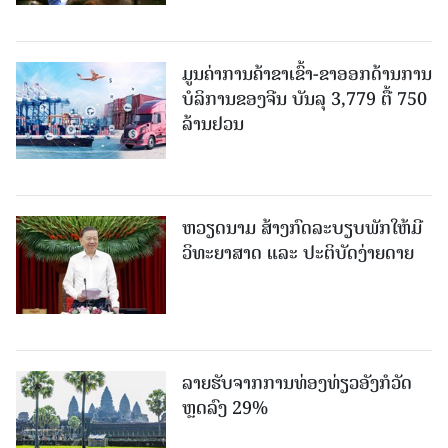
ມູນຄ່າການຄ້າຂາເຂົ້າ-ຂາອອກດ້ານການ
ບໍລິການຂອງຈີນ ບັນລຸ 3,779 ຕື້ 750
ລ້ານຢວນ
ຫວຽດນາມ ສ້າງກົດລະບຽບພັກໃຫ້ມີ
ວິທະຍາສາດ ແລະ ປະຕິບັດງ່າຍດາຍ
ລາຍຮັບຈາກການທ່ອງທ່ຽວອັງກໍວັດ
ຫຼດລົງ 29%