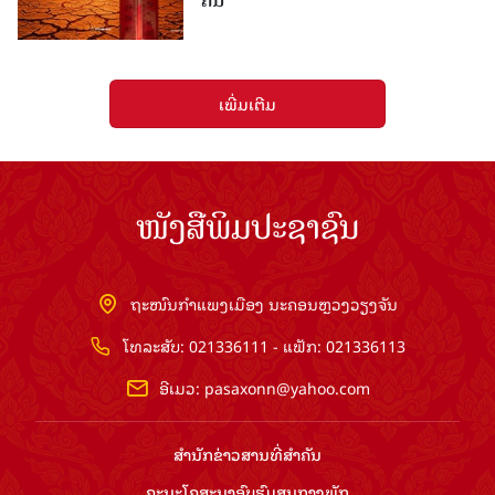
ຄົນ
ເພີ່ມເຕີມ
ໜັງສືພິມປະຊາຊົນ
ຖະໜົນກຳແພງເມືອງ ນະຄອນຫຼວງວຽງຈັນ
ໂທລະສັບ: 021336111 - ແຟັກ: 021336113
ອີເມວ:
pasaxonn@yahoo.com
ສຳ​ນັກ​ຂ່າວ​ສານ​ທີ່​ສຳ​ຄັນ​
ຄະນະໂຄສະນາອົບຮົມ​ສູນ​ກາງ​ພັກ