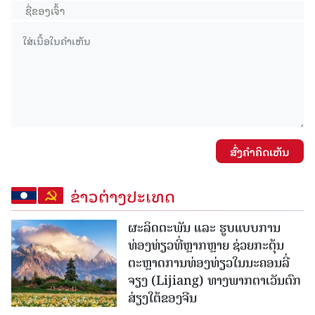
ສົ່ງຄໍາຄິດເຫັນ
ຂ່າວຕ່າງປະເທດ
ຜະລິດຕະພັນ ແລະ ຮູບແບບການ
ທ່ອງທ່ຽວທີ່ຫຼາກຫຼາຍ ຊ່ວຍກະຕຸ້ນ
ຕະຫຼາດການທ່ອງທ່ຽວໃນນະຄອນລີ່
ຈຽງ (Lijiang) ທາງພາກຕາເວັນຕົກ
ສ່ຽງໃຕ້ຂອງຈີນ