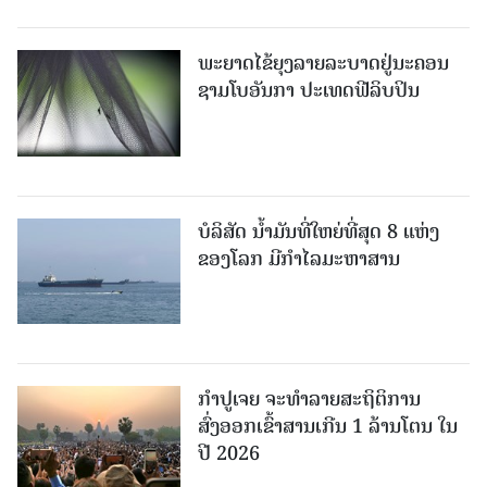
ພະຍາດໄຂ້ຍຸງລາຍລະບາດຢູ່ນະຄອນ
ຊາມໂບ​ອັນກາ ປະເທດຟີລິບປິນ
ບໍລິສັດ ນ້ຳມັນທີ່ໃຫຍ່ທີ່ສຸດ 8 ແຫ່ງ
ຂອງໂລກ ມີກຳໄລມະຫາສານ
ກຳປູເຈຍ ຈະທຳລາຍສະຖິຕິການ
ສົ່ງອອກເຂົ້າສານເກີນ 1 ລ້ານໂຕນ ໃນ
ປີ 2026