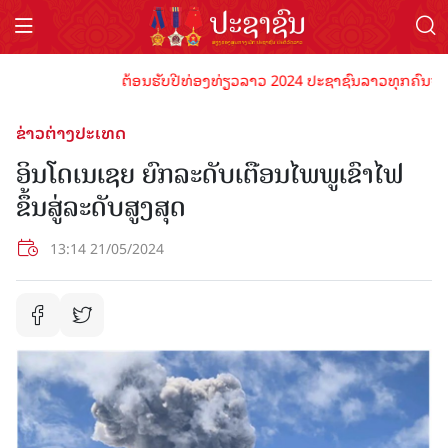
ຕ້ອນຮັບປີທ່ອງທ່ຽວລາວ 2024 ປະຊາຊົນລາວທຸກຄົນຈົ່ງພ້ອມເ
ຂ່າວຕ່າງປະເທດ
ອິນໂດເນເຊຍ ຍົກລະດັບເຕືອນໄພພູເຂົາໄຟ
ຂຶ້ນສູ່ລະດັບສູງສຸດ
13:14 21/05/2024