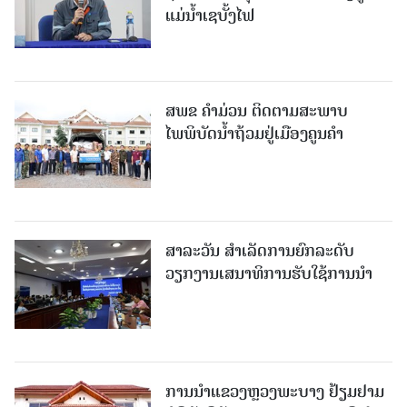
ແມ່ນໍ້າເຊບັ້ງໄຟ
ສ​ພ​ຂ ຄໍາມ່ວນ ຕິດຕາມສະພາບ
ໄພພິບັດນໍ້າຖ້ວມຢູ່ເມືອງຄູນຄໍາ
ສາລະວັນ ສໍາເລັດການຍົກລະດັບ
ວຽກງານເສນາທິການຮັບໃຊ້ການນໍາ
ການນຳແຂວງຫຼວງພະບາງ ຢ້ຽມ​ຢາມ