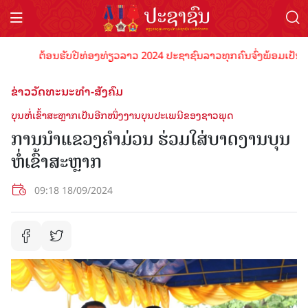
ຕ້ອນຮັບປີທ່ອງທ່ຽວລາວ 2024 ປະຊາຊົນລາວທຸກຄົນຈົ່ງພ້ອມເປັນເຈົ້າພ
ຂ່າວວັດທະນະທຳ-ສັງຄົມ
ບຸນຫໍ່ເຂົ້າສະຫຼາກເປັນອີກໜຶ່ງງານບຸນປະເພນີຂອງຊາວພຸດ
ການນຳແຂວງຄຳມ່ວນ ຮ່ວມໃສ່ບາດງານບຸນ
ຫໍ່ເຂົ້າສະຫຼາກ
09:18 18/09/2024