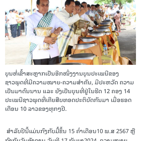
ບຸນຫໍ່ເຂົ້າສະຫຼາກເປັນອີກໜຶ່ງງານບຸນປະເພນີຂອງ
ຊາວພຸດທີ່ມີຄວາມໝາຍ-ຄວາມສຳຄັນ, ມີປະຫວັດ ຄວາມ
ເປັນມາດົນນານ ແລະ ຍັງເປັນບຸນທີ່ຢູ່ໃນຮີດ 12 ຄອງ 14
ປະເພນີຊາວພຸດທີ່ເຄີຍສືບທອດປະຕິບັດກັນມາ ເມື່ອຮອດ
ເດືອນ 10 ລາວຂອງທຸກໆປີ.
ສໍາລັບປີນີ້ແມ່ນກົງກັບມື້ຂຶ້ນ 15 ຄໍ່າເດືອນ10 ພ.ສ 2567 ຫຼື
ກົງກັບວັນອັງຄານ ວັນທີ 17 ກັນຍາ2024, ຄວາມໝາຍ