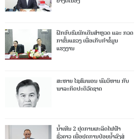
ຢ່າງຕໍ່ເນື່ອງ
ຝຶກອົບຮົມນັກເດີນສຳຫຼວດ ແລະ ກວດ
ກາຂັ້ນແຂວງ ເພື່ອເກັບກຳຂໍ້ມູນ
ແຮງງານ
ສະຫາຍ ໄຊສົມພອນ ພົມວິຫານ ກັບ
ພາລະກິດປະຕິວັດຊາດ
ນໍ້າເທີນ 2 ຢຸດການຜະລິດໄຟຟ້າ
ຊົ່ວຄາວ ເພື່ອຢຸດການປ່ອຍນໍ້າລົງສູ່