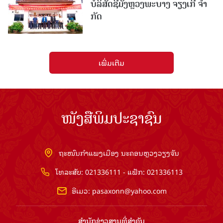
ບໍ​ລິ​ສັດຊີມັງຫຼວງພະບາງ ຈຽງເກີ ຈໍາ
ກັດ
ເພີ່ມເຕີມ
ໜັງສືພິມປະຊາຊົນ
ຖະໜົນກຳແພງເມືອງ ນະຄອນຫຼວງວຽງຈັນ
ໂທລະສັບ: 021336111 - ແຟັກ: 021336113
ອີເມວ:
pasaxonn@yahoo.com
ສຳ​ນັກ​ຂ່າວ​ສານ​ທີ່​ສຳ​ຄັນ​