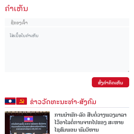
ຄໍາເຫັນ
ສົ່ງຄໍາຄິດເຫັນ
ຂ່າວວັດທະນະທຳ-ສັງຄົມ
ການນໍາພັກ-ລັດ ສືບຕໍ່ວາງພວງມາລາ
ໄວ້ອາໄລຕໍ່ການຈາກໄປຂອງ ສະຫາຍ
ໄຊສົມພອນ ພົມວິຫານ