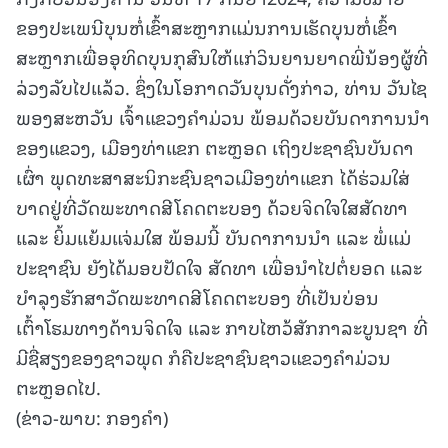
ຂອງປະເພນີບຸນຫໍ່ເຂົ້າສະຫຼາກແມ່ນການເຮັດບຸນຫໍ່ເຂົ້າ
ສະຫຼາກເພື່ອອຸທິດບຸນກຸສົນໃຫ້ແກ່ວິນຍານຍາດພີ່ນ້ອງຜູ້ທີ່
ລ່ວງລັບໄປແລ້ວ. ຊຶ່ງໃນໂອກາດວັນບຸນດັ່ງກ່າວ, ທ່ານ ວັນໄຊ
ພອງສະຫວັນ ເຈົ້າແຂວງຄໍາມ່ວນ ພ້ອມດ້ວຍບັນດາການນຳ
ຂອງແຂວງ, ເມືອງທ່າແຂກ ຕະຫຼອດ ເຖິງປະຊາຊົນບັນດາ
ເຜົ່າ ພຸດທະສາສະນິກະຊົນຊາວເມືອງທ່າແຂກ ໄດ້ຮ່ວມໃສ່
ບາດຢູ່ທີ່ວັດພະທາດສີໂຄດຕະບອງ ດ້ວຍຈິດໃຈໃສສັດທາ
ແລະ ຍິ້ມແຍ້ມແຈ່ມໃສ ພ້ອມນີ້ ບັນດາການນຳ ແລະ ພໍ່ແມ່
ປະຊາຊົນ ຍັງໄດ້ມອບປັດໃຈ ສັດທາ ເພື່ອນໍາໄປຕໍ່ຍອດ ແລະ
ບຳລຸງຮັກສາວັດພະທາດສີໂຄດຕະບອງ ທີ່ເປັນບ່ອນ
ເຕົ້າໂຮມທາງດ້ານຈິດໃຈ ແລະ ກາບໄຫວ້ສັກກາລະບູນຊາ ທີ່
ມີຊື່ສຽງຂອງຊາວພຸດ ກໍຄືປະຊາຊົນຊາວແຂວງຄຳມ່ວນ
ຕະຫຼອດໄປ.
(ຂ່າວ-ພາບ: ກອງຄໍາ)