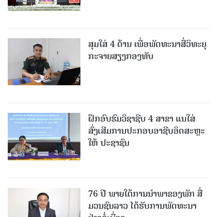
ສຸມໃສ່ 4 ດ້ານ ເພື່ອພັດທະນາສື່ວິທະຍຸ
ກະຈາຍສຽງກອງທັບ
ຝຶກອົບຮົມວິຊາຊີບ 4 ສາຂາ ແນໃສ່
ສົ່ງເສີມການປະກອບອາຊີບອິດສະຫຼະ
ໃຫ້ ປະຊາຊົນ
76 ປີ ພາຍໃຕ້ການນໍາພາຂອງພັກ ສື່
ມວນຊົນລາວ ໄດ້ຮັບການພັດທະນາ