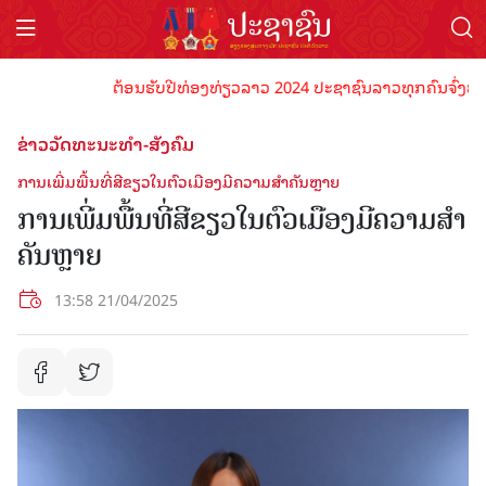
ຕ້ອນຮັບປີທ່ອງທ່ຽວລາວ 2024 ປະຊາຊົນລາວທຸກຄົນຈົ່ງພ້ອມເປັນ
ຂ່າວວັດທະນະທຳ-ສັງຄົມ
ການເພີ່ມພື້ນທີ່ສີຂຽວໃນຕົວເມືອງມີຄວາມສໍາຄັນຫຼາຍ
ການເພີ່ມພື້ນທີ່ສີຂຽວໃນຕົວເມືອງມີຄວາມສໍາ
ຄັນຫຼາຍ
13:58 21/04/2025