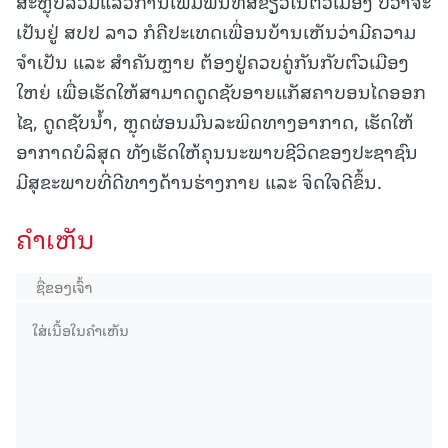
ສະຫຼຸບລວມແລ້ວການເພີ່ມພື້ນທີ່ສີຂຽວໃນຕົວເມືອງ ບໍ່ວ່າຈະ
ເປັນຢູ່ ສປປ ລາວ ກໍຄືປະເທດເພື່ອນບ້ານເຫັນວ່າມີຄວາມ
ຈໍາເປັນ ແລະ ສໍາຄັນຫຼາຍ ຕ້ອງຢູ່ຄວບຄູ່ກັນກັບຕົວເມືອງ
ໃຫຍ່ ເພື່ອເຮັດໃຫ້ສາມາດດູດຊັບອາຍແກັສຄາບອນໄດອອກ
ໄຊ, ດູດຊັບນໍ້າ, ຫຼຸດຜ່ອນມົນລະພິດທາງອາກາດ, ເຮັດໃຫ້
ອາກາດບໍລິສຸດ ທັງເຮັດໃຫ້ຄຸນນະພາບຊີວິດຂອງປະຊາຊົນ
ມີສຸຂະພາບທີ່ດີທາງດ້ານຮ່າງກາຍ ແລະ ຈິດໃຈດີຂຶ້ນ.
ຄໍາເຫັນ