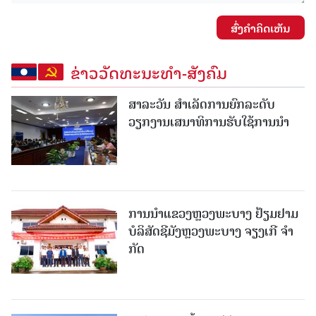
ສົ່ງຄໍາຄິດເຫັນ
ຂ່າວວັດທະນະທຳ-ສັງຄົມ
ສາລະວັນ ສໍາເລັດການຍົກລະດັບ
ວຽກງານເສນາທິການຮັບໃຊ້ການນໍາ
ການນຳແຂວງຫຼວງພະບາງ ຢ້ຽມ​ຢາມ
ບໍ​ລິ​ສັດຊີມັງຫຼວງພະບາງ ຈຽງເກີ ຈໍາ
ກັດ