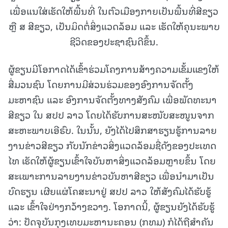
ເພື່ອແນໃສ່ເຮັດໃຫ້ພື້ນທີ່ ໃນຕົວເມືອງກາຍເປັນພື້ນທີ່ສີຂຽວ
ຫຼື ສ ສີຂຽວ, ເປັນມິດຕໍ່ສິ່ງແວດລ້ອມ ແລະ ເຮັດໃຫ້ຄຸນະພາບ
ຊີວິດຂອງປະຊາຊົນດີຂຶ້ນ.
ຜູ້ຂຽນມີໂອກາດໄດ້ເຂົ້າຮ່ວມໂຄງການສ້າງຄວາມເຂັ້ມແຂງໃຫ້
ສື່ມວນຊົນ ໂດຍການມີສ່ວນຮ່ວມຂອງອົງການຈັດຕັ້ງ
ມະຫາຊົນ ແລະ ອົງການຈັດຕັ້ງທາງສັງຄົມ ເພື່ອພັດທະນາ
ສີຂຽວ ໃນ ສປປ ລາວ ໂດຍໄດ້ຮັບການສະໜັບສະໜູນຈາກ
ສະຫະພາບເອີຣົບ. ໃນນັ້ນ, ຍັງໄດ້ໄປສຶກສາຮຽນຮູ້ການລາຍ
ງານຂ່າວສີຂຽວ ກັບນັກຂ່າວສິ່ງແວດລ້ອມຊື່ດັງຂອງປະເທດ
ໄທ ເຮັດໃຫ້ຜູ້ຂຽນເຂົ້າໃຈບັນຫາສິ່ງແວດລ້ອມຫຼາຍຂຶ້ນ ໂດຍ
ສະເພາະການລາຍງານຂ່າວບັນຫາສີຂຽວ ເພື່ອນໍາມາເປັນ
ບົດຮຽນ ເຜີຍແຜ່ໂຄສະນາຢູ່ ສປປ ລາວ ໃຫ້ສັງຄົມໄດ້ຮັບຮູ້
ແລະ ເຂົ້າໃຈຢ່າງກວ້າງຂວາງ. ໂອກາດນີ້, ຜູ້ຂຽນຍັງໄດ້ຮັບຮູ້
ວ່າ: ປັດຈຸບັນກຸງເທບມະຫານະຄອນ (ກທມ) ກໍໄດ້ຖືສໍາຄັນ