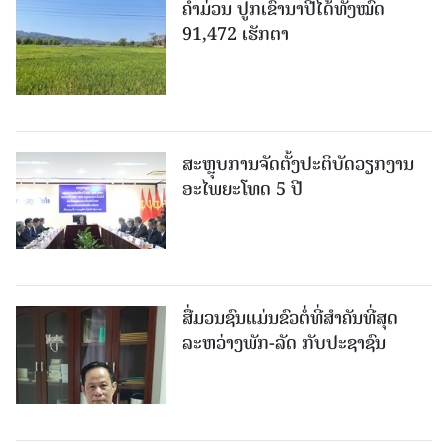
ຄໍາມ່ວນ ປູກເຂົ້ານາປີໄດ້ທັງໝົດ
91,472 ເຮັກຕາ
ສະຫຼຸບການຈັດຕັ້ງປະຕິບັດວຽກງານ
ອະໄພຍະໂທດ 5 ປີ
ສື່ມວນຊົນແມ່ນຂົວຕໍ່ທີ່ສໍາຄັນທີ່ສຸດ
ລະຫວ່າງພັກ-ລັດ ກັບປະຊາຊົນ