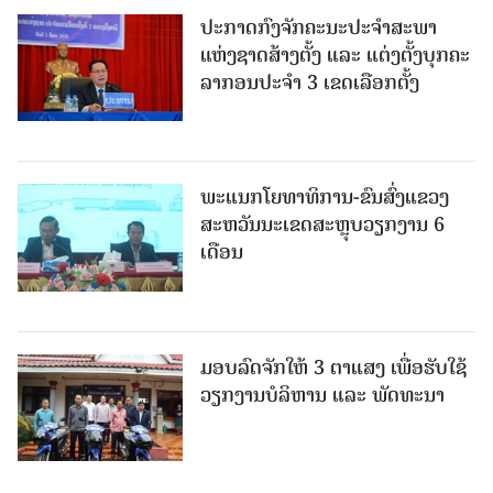
ປະກາດກົງຈັກຄະນະປະຈໍາສະພາ
ແຫ່ງຊາດສ້າງຕັ້ງ ແລະ ແຕ່ງຕັ້ງບຸກຄະ
ລາກອນປະຈໍາ 3 ເຂດເລືອກຕັ້ງ
ພະແນກໂຍທາທິການ-ຂົນສົ່ງແຂວງ
ສະຫວັນນະເຂດສະຫຼຸບວຽກງານ 6
ເດືອນ
ມອບລົດຈັກໃຫ້ 3 ຕາແສງ ເພື່ອຮັບໃຊ້
ວຽກງານບໍລິຫານ ແລະ ພັດທະນາ