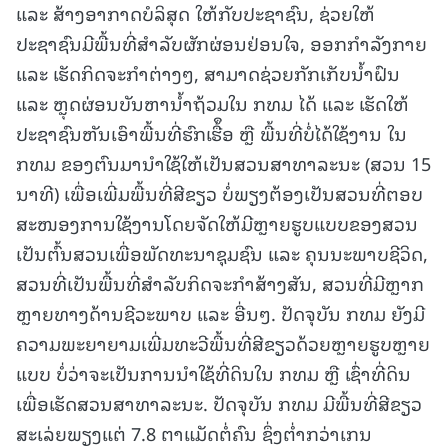
ແລະ ສ້າງອາກາດບໍລິສຸດ ໃຫ້ກັບປະຊາຊົນ, ຊ່ວຍໃຫ້
ປະຊາຊົນມີພື້ນທີ່ສໍາລັບຜັກຜ່ອນຢ່ອນໃຈ, ອອກກໍາລັງກາຍ
ແລະ ເຮັດກິດຈະກໍາຕ່າງໆ, ສາມາດຊ່ວຍກັກເກັບນໍ້າຝົນ
ແລະ ຫຼຸດຜ່ອນບັນຫານໍ້າຖ້ວມໃນ ກທມ ໄດ້ ແລະ ເຮັດໃຫ້
ປະຊາຊົນຫັນເອົາພື້ນທີ່ຮົກເຮື້ຶອ ຫຼື ພື້ນທີ່ບໍ່ໄດ້ໃຊ້ງານ ໃນ
ກທມ ຂອງຕົນມານໍາໃຊ້ໃຫ້ເປັນສວນສາທາລະນະ (ສວນ 15
ນາທີ) ເພື່ອເພີ່ມພື້ນທີ່ສີຂຽວ ບໍ່ພຽງຕ້ອງເປັນສວນທີ່ຕອບ
ສະໜອງການໃຊ້ງານໂດຍຈັດໃຫ້ມີຫຼາຍຮູບແບບຂອງສວນ
ເປັນຕົ້ນສວນເພື່ອພັດທະນາຊຸມຊົນ ແລະ ຄຸນນະພາບຊີວິດ,
ສວນທີ່ເປັນພື້ນທີ່ສໍາລັບກິດຈະກໍາສ້າງສັນ, ສວນທີ່ມີຫຼາກ
ຫຼາຍທາງດ້ານຊີວະພາບ ແລະ ອື່ນໆ. ປັດຈຸບັນ ກທມ ຍັງມີ
ຄວາມພະຍາຍາມເພີ່ມທະວີພື້ນທີ່ສີຂຽວດ້ວຍຫຼາຍຮູບຫຼາຍ
ແບບ ບໍ່ວ່າຈະເປັນການນຳໃຊ້ທີ່ດິນໃນ ກທມ ຫຼື ເຊົ່າທີ່ດິນ
ເພື່ອເຮັດສວນສາທາລະນະ. ປັດຈຸບັນ ກທມ ມີພື້ນທີ່ສີຂຽວ
ສະເລ່ຍພຽງແຕ່ 7.8 ຕາແມັດຕໍ່ຄົນ ຊຶ່ງຕໍ່າກວ່າເກນ