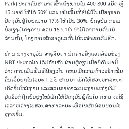
Park) ປະຊາຊົນສາມາດເຂົ້າເຖິງພາຍໃນ 400-800 ແມັດ ຫຼື
15 ນາທີ ໃຫ້ໄດ້ 50% ແລະ ເພີ່ມພື້ນທີ່ຮົ່ມໄມ້ໃນເມືອງຈາກ
ປັດຈຸບັນຢູ່ໃນປະມານ 17% ໃຫ້ເປັນ 30%. ປັດຈຸບັນ ກທມ
ບໍ່ພຽງມີໂຄງການ ສວນ 15 ນາທີ ຍັງມີໂຄງການຕົ້ນໄມ້
ລ້ານຕົ້ນ, ໂຄງການຮັກສາດູແລຕົ້ນໄມ້ປະຈໍາເຂດຕື່ມອີກ.
ທ່ານ ນາງຈາຣຸວັນ ຈາຣຸຈິນດາ ນັກຂ່າວສິ່ງແວດລ້ອມຊ່ອງ
NBT ປະເທດໄທ ໄດ້ມີຄໍາເຫັນຜ່ານຜູ້ຂຽນເມື່ອບໍ່ດົນມານີ້
ວ່າ: ການເພີ່ມພື້ນທີ່ສີຂຽວໃນ ກທມ ມີຄວາມກ້າວໜ້າເພີ່ມ
ຂຶ້ນເລື້ອຍໆໃນໄລຍະ 1-2 ປີ ຜ່ານມາ ເຮັດໃຫ້ສວນທາລະນະ
ເກີດຂຶ້ນໃໝ່ຫຼາຍ ແລະສວນສາທາລະນະຫຼາຍແຫ່ງທີ່ມີ
ຢູ່ແລ້ວກໍຖືກປັບປຸງໃໝ່ເຮັດໃຫ້ປັດຈຸບັນຜູ້ຄົນໃນ ກທມ ຈະໃຊ້
ເວລາຫວ່າງໄປສວນສາທາລະນະ ເພື່ອໄປຜັກຜ່ອນຢ່ອນໃຈ
ຫຼາຍຂຶ້ນ.