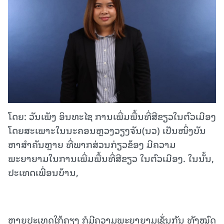
ໂດຍ: ວັນເພັງ ອິນທະໄຊ ການເພີ່ມພື້ນທີ່ສີຂຽວໃນຕົວເມືອງ
ໂດຍສະເພາະໃນນະຄອນຫຼວງວຽງຈັນ(ນວ) ເປັນໜຶ່ງບັນ
ຫາສໍາຄັນຫຼາຍ ທີ່ພາກສ່ວນກ່ຽວຂ້ອງ ມີຄວາມ
ພະຍາຍາມໃນການເພີ່ມພື້ນທີ່ສີຂຽວ ໃນຕົວເມືອງ. ໃນນັ້ນ,
ປະເທດເພື່ອນບ້ານ,
ຫຼາຍປະເທດໃກ້ຄຽງ ກໍມີຄວາມພະຍາຍາມເຊັ່ນກັນ ທັງໝົດ