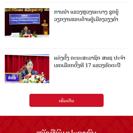
ການນຳ ແຂວງຫຼວງພະບາງ ຊຸກຍູ້
ວຽກງານຮອບດ້ານຢູ່ເມືອງວຽງຄໍາ
ແຕ່ງຕັ້ງ ຄະນະສະມາຊິກ ສພຊ ປະຈຳ
ເຂດເລືອກຕັ້ງທີ 17 ແຂວງອັດຕະປື
ເພີ່ມເຕີມ