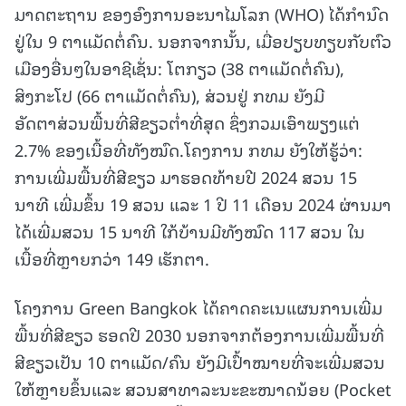
ມາດຕະຖານ ຂອງອົງການອະນາໄມໂລກ (WHO) ໄດ້ກໍານົດ
ຢູ່ໃນ 9 ຕາແມັດຕໍ່ຄົນ. ນອກຈາກນັ້ນ, ເມື່ອປຽບທຽບກັບຕົວ
ເມືອງອື່ນໆໃນອາຊີເຊັ່ນ: ໂຕກຽວ (38 ຕາແມັດຕໍ່ຄົນ),
ສິງກະໂປ (66 ຕາແມັດຕໍ່ຄົນ), ສ່ວນຢູ່ ກທມ ຍັງມີ
ອັດຕາສ່ວນພື້ນທີ່ສີຂຽວຕໍ່າທີ່ສຸດ ຊຶ່ງກວມເອົາພຽງແຕ່
2.7% ຂອງເນື້ອທີ່ທັງໝົດ.ໂຄງການ ກທມ ຍັງໃຫ້ຮູ້ວ່າ:
ການເພີ່ມພື້ນທີ່ສີຂຽວ ມາຮອດທ້າຍປີ 2024 ສວນ 15
ນາທີ ເພີ່ມຂຶ້ນ 19 ສວນ ແລະ 1 ປີ 11 ເດືອນ 2024 ຜ່ານມາ
ໄດ້ເພີ່ມສວນ 15 ນາທີ ໃກ້ບ້ານມີທັງໝົດ 117 ສວນ ໃນ
ເນື້ອທີ່ຫຼາຍກວ່າ 149 ເຮັກຕາ.
ໂຄງການ Green Bangkok ໄດ້ຄາດຄະເນແຜນການເພີ່ມ
ພື້ນທີ່ສີຂຽວ ຮອດປີ 2030 ນອກຈາກຕ້ອງການເພີ່ມພື້ນທີ່
ສີຂຽວເປັນ 10 ຕາແມັດ/ຄົນ ຍັງມີເປົ້າໝາຍທີ່ຈະເພີ່ມສວນ
ໃຫ້ຫຼາຍຂຶ້ນແລະ ສວນສາທາລະນະຂະໜາດນ້ອຍ (Pocket