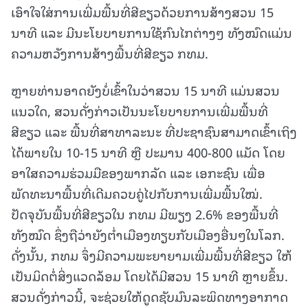
ເອົາໃຈໃສ່ການເພີ່ມພື້ນທີ່ສີຂຽວດ້ວຍການສ້າງສວນ 15
ນາທີ ແລະ ມີນະໂຍບາຍການໃຊ້ກົນໄກຕ່າງໆ ທັງໝົດແມ່ນ
ຄວາມຫວັງການສ້າງພື້ນທີ່ສີຂຽວ ກທມ.
ຫຼາຍທ່ານອາດຍັງບໍ່ເຂົ້າໃນວ່າສວນ 15 ນາທີ ແມ່ນສວນ
ແນວໃດ, ສວນດັ່ງກ່າວເປັນນະໂຍບາຍການເພີ່ມພື້ນທີ່
ສີຂຽວ ແລະ ພື້ນທີ່ສາທາລະນະ ທີ່ປະຊາຊົນສາມາດເຂົ້າເຖິງ
ໄດ້ພາຍໃນ 10-15 ນາທີ ຫຼື ປະມານ 400-800 ແມັດ ໂດຍ
ອາໃສຄວາມຮ່ວມມືຂອງພາກລັດ ແລະ ເອກະຊົນ ເພື່ອ
ພັດທະນາພື້ນທີ່ເດີມຄວບຄູ່ໄປກັບການເພີ່ມພື້ນໃໝ່.
ປັດຈຸບັນພື້ນທີ່ສີຂຽວໃນ ກທມ ມີພຽງ 2.6% ຂອງພື້ນທີ່
ທັງໝົດ ຊຶ່ງຖືວ່າຍັງຕໍ່າເມືອງທຽບກັບເມືອງອື່ນໆໃນໂລກ.
ດັ່ງນັ້ນ, ກທມ ຈຶ່ງມີຄວາມພະຍາຍາມເພີ່ມພື້ນທີ່ສີຂຽວ ໃຫ້
ເປັນມິດຕໍ່ສິ່ງແວດລ້ອມ ໂດຍໄດ້ມີສວນ 15 ນາທີ ຫຼາຍຂຶ້ນ.
ສວນດັ່ງກ່າວນີ້, ຈະຊ່ວຍໃຫ້ດູດຊັບມົນລະພິດທາງອາກາດ