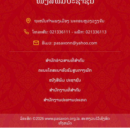
ໜັງສືພິມປະຊາຊົນ
ຖະໜົນກຳແພງເມືອງ ນະຄອນຫຼວງວຽງຈັນ
ໂທລະສັບ: 021336111 - ແຟັກ: 021336113
ອີເມວ:
pasaxonn@yahoo.com
ສຳ​ນັກ​ຂ່າວ​ສານ​ທີ່​ສຳ​ຄັນ​
ຄະນະໂຄສະນາອົບຮົມ​ສູນ​ກາງ​ພັກ
ໜັງສືພິມ ປະ​ຊາ​ຊົນ
ສຳ​ນັກ​ງານ​ທີ່​ສຳ​ຄັນ
ສຳ​ນັກ​ງານ​ປະ​ທານ​ປະ​ເທດ
ລິຂະສິດ ©2026 www.pasaxon.org.la. ສະຫງວນໄວ້ເຊິງສິດ
ທັງຫມົດ