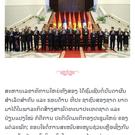
ສະຫາຍເລຂາທິການໃຫຍ່ທັງສອງ ໄດ້ຊົມເຊີຍຕໍ່ບັນດາຜົນ
ສໍາເລັດສໍາຄັນ ແລະ ຮອບດ້ານ ທີ່ປະ ຊາຊົນສອງຊາດ ຍາດ
ມາໄດ້ໃນພາລະກິດສ້າງສາພັດທະນາປະເທດຊາດ ແລະ
ປ່ຽນແປງໃໝ່ ກໍຄືການ ປະຕິບັດມະຕິກອງປະຊຸມໃຫຍ່ ຂອງ
ແຕ່ລະພັກ; ຂອບໃຈຕໍ່ການສະໜັບສະໜູນຊ່ວຍເຫຼືອເຊິ່ງກັນ