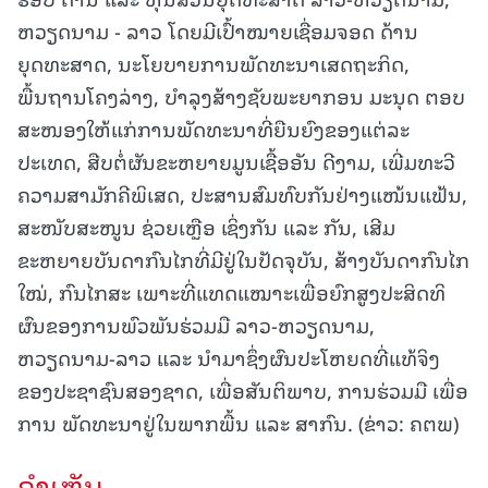
ຫວຽດນາມ - ລາວ ໂດຍມີເປົ້າໝາຍເຊື່ອມຈອດ ດ້ານ
ຍຸດທະສາດ, ນະໂຍບາຍການພັດທະນາເສດຖະກິດ,
ພື້ນຖານໂຄງລ່າງ, ບໍາລຸງສ້າງຊັບພະຍາກອນ ມະນຸດ ຕອບ
ສະໜອງໃຫ້ແກ່ການພັດທະນາທີ່ຍືນຍົງຂອງແຕ່ລະ
ປະເທດ, ສືບຕໍ່ຜັນຂະຫຍາຍມູນເຊື້ອອັນ ດີງາມ, ເພີ່ມທະວີ
ຄວາມສາມັກຄີພິເສດ, ປະສານສົມທົບກັນຢ່າງແໜ້ນແຟ້ນ,
ສະໜັບສະໜູນ ຊ່ວຍເຫຼືອ ເຊິ່ງກັນ ແລະ ກັນ, ເສີມ
ຂະຫຍາຍບັນດາກົນໄກທີ່ມີຢູ່ໃນປັດຈຸບັນ, ສ້າງບັນດາກົນໄກ
ໃໝ່, ກົນໄກສະ ເພາະທີ່ແທດແໝາະເພື່ອຍົກສູງປະສິດທິ
ຜົນຂອງການພົວພັນຮ່ວມມື ລາວ-ຫວຽດນາມ,
ຫວຽດນາມ-ລາວ ແລະ ນໍາມາຊຶ່ງຜົນປະໂຫຍດທີ່ແທ້ຈິງ
ຂອງປະຊາຊົນສອງຊາດ, ເພື່ອສັນຕິພາບ, ການຮ່ວມມື ເພື່ອ
ການ ພັດທະນາຢູ່ໃນພາກພື້ນ ແລະ ສາກົນ. (ຂ່າວ: ຄຕພ)
ຄໍາເຫັນ