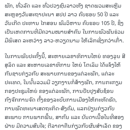
ພັກ, ທົ່ວລັດ ແລະ ທົ່ວປວງຊົນລາວທັງ ຊາດພວມສະເຫຼີມ
ສະຫຼອງວັນສະຖາປະນາ ສປປ ລາວ ຄົບຮອບ 50 ປີ ແລະ
ວັນເກີດ ປະທານ ໄກສອນ ພົມວິຫານ ຄົບຮອບ 105 ປີ, ຊຶ່ງ
ເປັນເຫດການທີ່ມີຄວາມໝາຍສໍາຄັນ ໃນການພົວພັນຮ່ວມ
ມືພິເສດ ລະຫວ່າງ ລາວ-ຫວຽດນາມ ໃຫ້ເລິກເຊິ່ງກວ່າເກົ່າ.
ໃນການພົບປະຄັ້ງນີ້, ສະຫາຍເລຂາທິການໃຫຍ່ ທອງລຸນ ສີ
ສຸລິດ ແລະ ສະຫາຍເລຂາທິການ ໃຫຍ່ ໂຕເລິມ ໄດ້ແຈ້ງໃຫ້
ກັນຊາບກ່ຽວກັບ ສະພາບການຂອງແຕ່ລະພັກ, ແຕ່ລະ
ປະເທດ, ໃນນັ້ນລວມມີ ວຽກງານກໍ່ສ້າງພັກ, ການກະກຽມ
ກອງປະຊຸມໃຫຍ່ ຂອງແຕ່ລະພັກ, ການປັບປຸງສັບຊ້ອນ
ກົງຈັກການຈັດ ຕັ້ງຂອງລະບົບການເມືອງໃຫ້ກະທັດຮັດ,
ການພັດທະນາເສດຖະກິດ-ສັງຄົມ, ແລກປ່ຽນກ່ຽວກັບ
ສະພາບ ການພາກພື້ນ, ສາກົນ ແລະ ບັນດາເນື້ອໃນທີ່ສອງ
ຝ່າຍ ມີຄວາມສົນໃຈ; ຕີລາຄາຄືນກ່ຽວກັບຜົນສໍາເລັດ ຂອງ