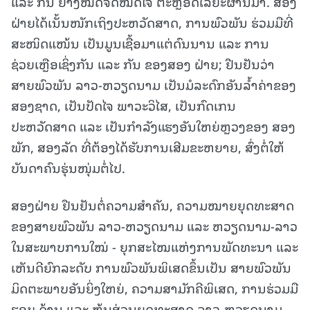
ແລະ ກັນ ຢ່າງໝົດຈິດໝົດໃຈ ຕະຫຼອດໄລຍະຜ່ານມາ. ສອງ
ຝ່າຍໄດ້ເນັ້ນໜັກເຖິງປະຫວັດສາດ, ການພົວພັນ ຮ່ວມມືທີ່
ສະໜິດແໜ້ນ ເປັນມູນເຊື້ອມາແຕ່ດົນນານ ແລະ ການ
ຊ່ວຍເຫຼືອເຊິ່ງກັນ ແລະ ກັນ ຂອງສອງ ຝ່າຍ; ຢືນຢັນວ່າ
ສາຍພົວພັນ ລາວ-ຫວຽດນາມ ເປັນມໍລະດົກອັນລໍ້າຄ່າຂອງ
ສອງຊາດ, ເປັນປັດໄຈ ພາວະວິໄສ, ເປັນກົດເກນ
ປະຫວັດສາດ ແລະ ເປັນກໍາລັງແຮງອັນໃຫຍ່ຫຼວງຂອງ ສອງ
ພັກ, ສອງລັດ ທີ່ຕ້ອງໄດ້ຮັບການເສີມຂະຫຍາຍ, ສົ່ງຕໍ່ໃຫ້
ບັນດາຄົນຮຸ່ນໜຸ່ມຕໍ່ໄປ.
ສອງຝ່າຍ ຢືນຢັນຕໍ່ຄວາມສໍາຄັນ, ຄວາມໝາຍຍຸດທະສາດ
ຂອງສາຍພົວພັນ ລາວ-ຫວຽດນາມ ແລະ ຫວຽດນາມ-ລາວ
ໃນສະພາບການໃໝ່ - ຍຸກສະໄໝແຫ່ງການພັດທະນາ ແລະ
ເຫັນດີຍົກລະດັບ ການພົວພັນພິເສດຂຶ້ນເປັນ ສາຍພົວພັນ
ມິດຕະພາບອັນຍິ່ງໃຫຍ່, ຄວາມສາມັກຄີພິເສດ, ການຮ່ວມມື
ຮອບ ດ້ານ ແລະ ຫຸ້ນສ່ວນຍຸດທະສາດ ລາວ-ຫວຽດນາມ,