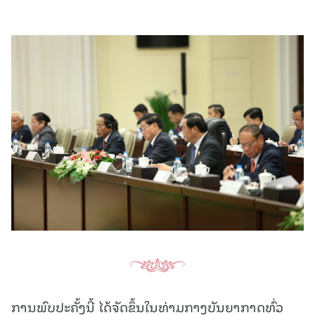
ການພົບປະຄັ້ງນີ້ ໄດ້ຈັດຂຶ້ນໃນທ່າມກາງບັນຍາກາດທົ່ວ