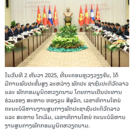
ໃນວັນທີ 2 ທັນວາ 2025, ທີ່ນະຄອນຫຼວງວຽງຈັນ, ໄດ້
ມີການພົບປະຂັ້ນສູງ ລະຫວ່າງ ພັກປະ ຊາຊົນປະຕິວັດລາວ
ແລະ ພັກກອມມູນິດຫວຽດນາມ ໂດຍການເປັນປະທານ
ຮ່ວມຂອງ ສະຫາຍ ທອງລຸນ ສີສຸລິດ, ເລຂາທິການໃຫຍ່
ຄະນະບໍລິຫານງານສູນກາງພັກປະຊາຊົນປະຕິວັດລາວ
ແລະ ສະຫາຍ ໂຕເລິມ, ເລຂາທິການໃຫຍ່ ຄະນະບໍລິຫານ
ງານສູນກາງພັກກອມມູນິດຫວຽດນາມ.