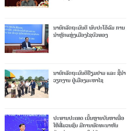
ນາຍົກລັດຖະມົນຕີ ພົບປະໂອ້ລົມ ການ
ນຳຫຼັກແຫຼ່ງເມືອງໄຊບົວທອງ
ນາຍົກລັດຖະມົນຕີຢ້ຽມຢາມ ແລະ ຊີ້ນຳ
ວຽກງານ ຢູ່ເມືອງມະຫາໄຊ
ປະທານປະເທດ ເນັ້ນຫຼາຍບັນຫາເພື່ອ
ໃຫ້ສື່ມວນຊົນ ມີການພັດທະນາຫັນ