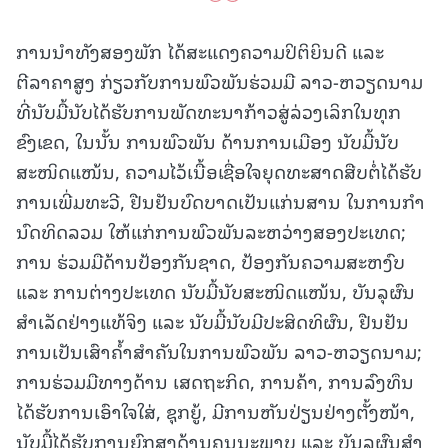
ການນໍາທັງສອງພັກ ໄດ້ສະແດງຄວາມປິຕິຍິນດີ ແລະ
ຕີລາຄາສູງ ກ່ຽວກັບການພົວພັນຮ່ວມມື ລາວ-ຫວຽດນາມ
ທີ່ນັບມື້ນັບໄດ້ຮັບການພັດທະນາກ້າວສູ່ລ່ວງເລິກໃນທຸກ
ຂົງເຂດ, ໃນນັ້ນ ການພົວພັນ ດ້ານການເມືອງ ນັບມື້ນັບ
ສະໜິດແໜ້ນ, ຄວາມໄວ້ເນື້ອເຊື່ອໃຈຍຸດທະສາດສືບຕໍ່ໄດ້ຮັບ
ການເພີ່ມທະວີ, ຢືນຢັນບົດບາດເປັນແກ່ນສານ ໃນການກໍາ
ນົດທິດລວມ ໃຫ້ແກ່ການພົວພັນລະຫວ່າງສອງປະເທດ;
ການ ຮ່ວມມືດ້ານປ້ອງກັນຊາດ, ປ້ອງກັນຄວາມສະຫງົບ
ແລະ ການຕ່າງປະເທດ ນັບມື້ນັບສະໜິດແໜ້ນ, ບັນລຸຜົນ
ສໍາເລັດຢ່າງແທ້ຈິງ ແລະ ນັບມື້ນັບມີປະສິດທິຜົນ, ຢືນຢັນ
ການເປັນເສົາຄໍ້າສໍາຄັນໃນການພົວພັນ ລາວ-ຫວຽດນາມ;
ການຮ່ວມມືທາງດ້ານ ເສດຖະກິດ, ການຄ້າ, ການລົງທຶນ
ໄດ້ຮັບການເອົາໃຈໃສ່, ຊຸກຍູ້, ມີການຫັນປ່ຽນຢ່າງຕັ້ງໜ້າ,
ນັບມື້ໄດ້ຮັບການຍົກສູງດ້ານຄຸນນະພາບ ແລະ ບັນລຸຜົນສໍາ