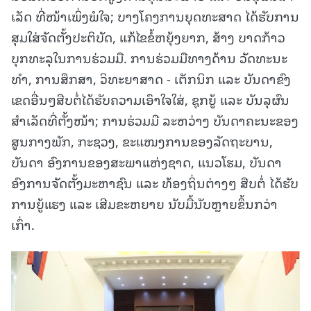
ເລັດ ທີ່ໜ້າເພິ່ງພໍໃຈ; ບາງໂຄງການຍຸດທະສາດ ໄດ້ຮັບການ
ສຸມໃສ່ຈັດຕັ້ງປະຕິບັດ, ແກ້ໄຂຂໍ້ຫຍຸ້ງຍາກ, ສ້າງ ບາດກ້າວ
ບຸກທະລຸໃນການຮ່ວມມື. ການຮ່ວມມືທາງດ້ານ ວັດທະນະ
ທໍາ, ການສຶກສາ, ວິທະຍາສາດ - ເຕັກນິກ ແລະ ບັນດາຂົງ
ເຂດອື່ນໆສືບຕໍ່ໄດ້ຮັບຄວາມເອົາໃຈໃສ່, ຊຸກຍູ້ ແລະ ບັນລຸຜົນ
ສໍາເລັດທີ່ຕັ້ງໜ້າ; ການຮ່ວມມື ລະຫວ່າງ ບັນດາຄະນະຂອງ
ສູນກາງພັກ, ກະຊວງ, ຂະແໜງການຂອງລັດຖະບານ,
ບັນດາ ອົງການຂອງສະພາແຫ່ງຊາດ, ແນວໂຮມ, ບັນດາ
ອົງການຈັດຕັ້ງມະຫາຊົນ ແລະ ທ້ອງຖິ່ນຕ່າງໆ ສືບຕໍ່ ໄດ້ຮັບ
ການຍູ້ແຮງ ແລະ ເສີມຂະຫຍາຍ ນັບມື້ນັບຫຼາຍຂຶ້ນກວ່າ
ເກົ່າ.