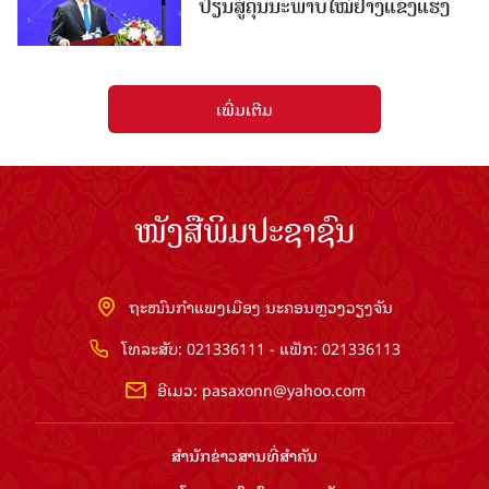
ປ່ຽນສູ່ຄຸນນະພາບໃໝ່ຢ່າງແຂງແຮງ
ເພີ່ມເຕີມ
ໜັງສືພິມປະຊາຊົນ
ຖະໜົນກຳແພງເມືອງ ນະຄອນຫຼວງວຽງຈັນ
ໂທລະສັບ: 021336111 - ແຟັກ: 021336113
ອີເມວ:
pasaxonn@yahoo.com
ສຳ​ນັກ​ຂ່າວ​ສານ​ທີ່​ສຳ​ຄັນ​