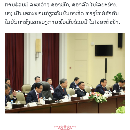
ການຮ່ວມມື ລະຫວ່າງ ສອງພັກ, ສອງລັດ ໃນໄລຍະຜ່ານ
ມາ; ເປັນເອກະພາບກ່ຽວກັບບັນດາທິດ ທາງໃຫຍ່ສໍາຄັນ
ໃນບັນດາຂົງເຂດຂອງການພົວພັນຮ່ວມມື ໃນໄລຍະຕໍ່ໜ້າ.