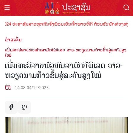
ປະຊາຊົນລາວທຸກຄົນຈົ່ງພ້ອມເປັນເຈົ້າພາບທີ່ດີ ຕ້ອນຮັບນັກທ່ອງທ່ຽວດ້ວຍໄມ
ຂ່າວເດັ່ນ
ເພີ່ມທະວີສາຍພົວພັນສາມັກຄີພິເສດ ລາວ-ຫວຽດນາມກ້າວຂຶ້ນສູ່ລະດັບສູງ
ໃໝ່
ເພີ່ມທະວີສາຍພົວພັນສາມັກຄີພິເສດ ລາວ-
ຫວຽດນາມກ້າວຂຶ້ນສູ່ລະດັບສູງໃໝ່
14:08 04/12/2025