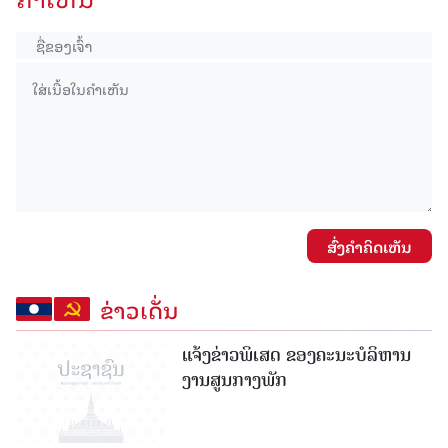
ສົ່ງຄໍາຄິດເຫັນ
ຂ່າວເດັ່ນ
ແຈ້ງຂ່າວພິເສດ ຂອງຄະນະບໍລິຫານ
ງານສູນກາງພັກ