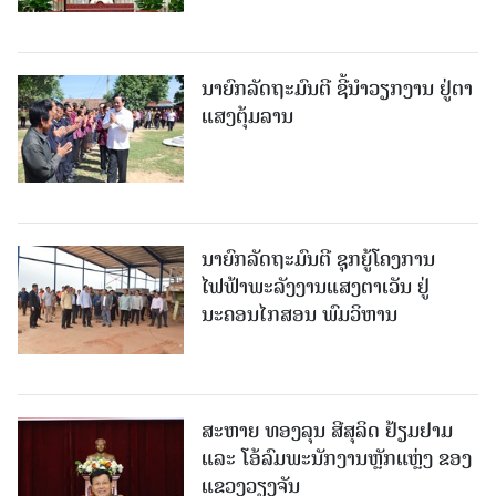
ນາຍົກລັດຖະມົນຕີ ຊີ້ນຳວຽກງານ ຢູ່ຕາ
ແສງຕຸ້ມລານ
ນາຍົກລັດຖະມົນຕີ ຊຸກຍູ້ໂຄງການ
ໄຟຟ້າພະລັງງານແສງຕາເວັນ ຢູ່
ນະຄອນໄກສອນ ພົມວິຫານ
ສະຫາຍ ທອງລຸນ ສີສຸລິດ ຢ້ຽມຢາມ
ແລະ ໂອ້ລົມພະນັກງານຫຼັກແຫຼ່ງ ຂອງ
ແຂວງວຽງຈັນ