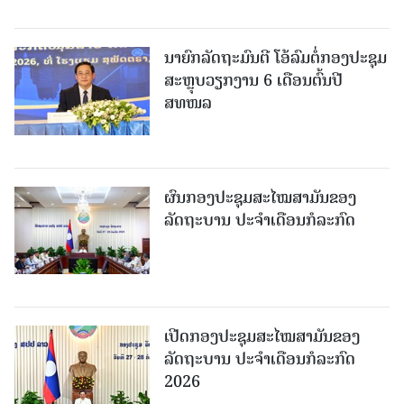
ນາຍົກລັດຖະມົນຕີ ໂອ້ລົມຕໍ່ກອງປະຊຸມ
ສະຫຼຸບວຽກງານ 6 ເດືອນຕົ້ນປີ
ສທໜລ
ຜົນກອງປະຊຸມສະໄໝສາມັນຂອງ
ລັດຖະບານ ປະຈຳເດືອນກໍລະກົດ
ເປີດກອງປະຊຸມສະໄໝສາມັນຂອງ
ລັດຖະບານ ປະຈໍາເດືອນກໍລະກົດ
2026