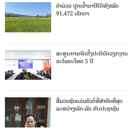
ຄໍາມ່ວນ ປູກເຂົ້ານາປີໄດ້ທັງໝົດ
91,472 ເຮັກຕາ
ສະຫຼຸບການຈັດຕັ້ງປະຕິບັດວຽກງານ
ອະໄພຍະໂທດ 5 ປີ
ສື່ມວນຊົນແມ່ນຂົວຕໍ່ທີ່ສໍາຄັນທີ່ສຸດ
ລະຫວ່າງພັກ-ລັດ ກັບປະຊາຊົນ