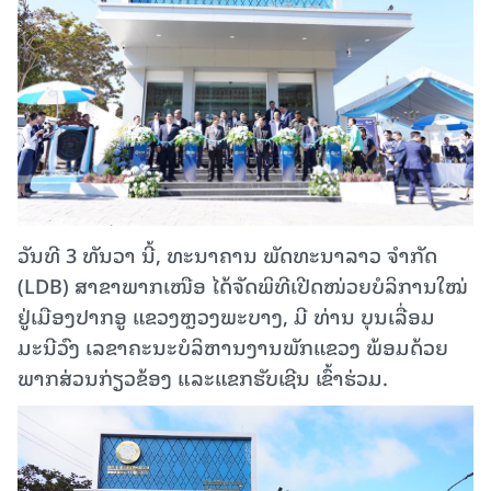
ວັນທີ 3 ທັນວາ ນີ້, ທະນາຄານ ພັດທະນາລາວ ຈຳກັດ
(LDB) ສາຂາພາກເໜືອ ໄດ້ຈັດພິທີເປີດໜ່ວຍບໍລິການໃໝ່
ຢູ່ເມືອງປາກອູ ແຂວງຫຼວງພະບາງ, ມີ ທ່ານ ບຸນເລື່ອມ
ມະນີວົງ ເລຂາຄະນະບໍລິຫານງານພັກແຂວງ ພ້ອມດ້ວຍ
ພາກສ່ວນກ່ຽວຂ້ອງ ແລະແຂກຮັບເຊີນ ເຂົ້າຮ່ວມ.