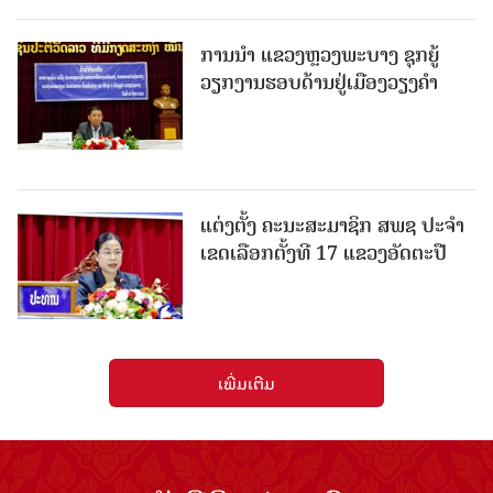
ການນຳ ແຂວງຫຼວງພະບາງ ຊຸກຍູ້
ວຽກງານຮອບດ້ານຢູ່ເມືອງວຽງຄໍາ
ແຕ່ງຕັ້ງ ຄະນະສະມາຊິກ ສພຊ ປະຈຳ
ເຂດເລືອກຕັ້ງທີ 17 ແຂວງອັດຕະປື
ເພີ່ມເຕີມ