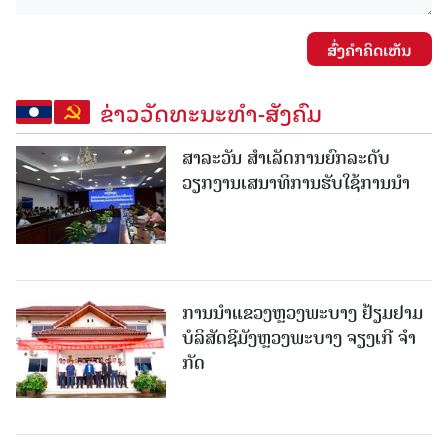
ສົ່ງຄໍາຄິດເຫັນ
ຂ່າວວັດທະນະທຳ-ສັງຄົມ
ສາລະວັນ ສໍາເລັດການຍົກລະດັບ
ວຽກງານເສນາທິການຮັບໃຊ້ການນໍາ
ການນຳແຂວງຫຼວງພະບາງ ຢ້ຽມ​ຢາມ
ບໍ​ລິ​ສັດຊີມັງຫຼວງພະບາງ ຈຽງເກີ ຈໍາ
ກັດ