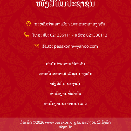
ໜັງສືພິມປະຊາຊົນ
ຖະໜົນກຳແພງເມືອງ ນະຄອນຫຼວງວຽງຈັນ
ໂທລະສັບ: 021336111 - ແຟັກ: 021336113
ອີເມວ:
pasaxonn@yahoo.com
ສຳ​ນັກ​ຂ່າວ​ສານ​ທີ່​ສຳ​ຄັນ​
ຄະນະໂຄສະນາອົບຮົມ​ສູນ​ກາງ​ພັກ
ໜັງສືພິມ ປະ​ຊາ​ຊົນ
ສຳ​ນັກ​ງານ​ທີ່​ສຳ​ຄັນ
ສຳ​ນັກ​ງານ​ປະ​ທານ​ປະ​ເທດ
ລິຂະສິດ ©2026 www.pasaxon.org.la. ສະຫງວນໄວ້ເຊິງສິດ
ທັງຫມົດ