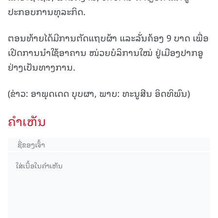
ປະກອບການທຸລະກິດ.
ຕອນທ້າຍໄດ້ມີການຕັດແຖບຜ້າ ແລະລັ່ນຄ້ອງ 9 ບາດ ເພື່ອ
ເປີດການນຳໃຊ້ອາຄານ ໜ່ວຍບໍລິການໃໝ່ ຢູ່ເມືອງປາກອູ
ຢ່າງເປັນທາງການ.
(ຂ່າວ: ອາພຸດເດດ ບຸບຜາ, ພາບ: ທະນູສີນ ອິດທິພົນ)
ຄໍາເຫັນ