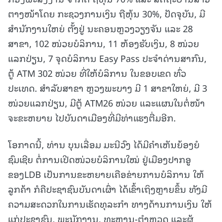
ຕາງໜ້າໂດຍ ກະຊວງການເງິນ ຖືຫຸ້ນ 30%, ປັດຈຸບັນ, ມີ
ສຳນັກງານໃຫຍ່ ຕັ້ງຢູ່ ນະຄອນຫຼວງວຽງຈັນ ແລະ 28
ສາຂາ, 102 ໜ່ວຍບໍລິການ, 11 ຫ້ອງຮັບເງິນ, 8 ໜ່ວຍ
ແລກປ່ຽນ, 7 ຈຸດບໍລິການ Easy Pass ປະຈຳດ່ານສາກົນ,
ຕູ້ ATM 302 ໜ່ວຍ ທີ່ໃຫ້ບໍລິການ ໃນຂອບເຂດ ທົ່ວ
ປະເທດ. ສໍາລັບສາຂາ ຫຼວງພະບາງ ມີ 1 ສາຂາໃຫຍ່, ມີ 3
ໜ່ວຍແລກປ່ຽນ, ມີຕູ້ ATM26 ໜ່ວຍ ແລະແຜນໃນຕໍ່ໜ້າ
ຈະຂະຫຍາຍ ໄປບັນດາເມືອງທີ່ມີທ່າແຮງຕື່ມອີກ.
ໂອກາດນີ້, ທ່ານ ບຸນເລື່ອມ ມະນີວົງ ໄດ້ມີຄຳເຫັນຍ້ອງຍໍ
ຊົມເຊີຍ ຕໍ່ການເປີດໜ່ວຍບໍລິການໃໝ່ ຢູ່ເມືອງປາກອູ
ຂອງLDB ເປັນການຂະຫຍາຍເຄືອຂ່າຍການບໍລິການ ໃຫ້
ລູກຄ້າ ກໍຄືປະຊາຊົນບັນດາເຜົ່າ ໄດ້ເຂົ້າເຖິງຫຼາຍຂຶ້ນ ທັງມີ
ຄວາມສະດວກໃນການເຮັດທຸລະກຳ ທາງດ້ານການເງິນ ໃຫ້
ແກ່ປະຊາຊົນ, ພະນັກງານ, ທະຫານ-ຕໍາຫຼວດ ແລະຜູ້