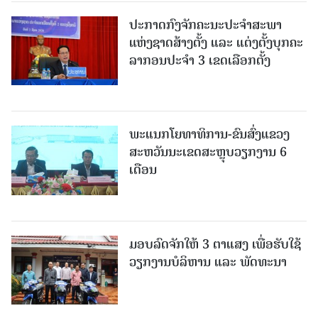
ປະກາດກົງຈັກຄະນະປະຈໍາສະພາ
ແຫ່ງຊາດສ້າງຕັ້ງ ແລະ ແຕ່ງຕັ້ງບຸກຄະ
ລາກອນປະຈໍາ 3 ເຂດເລືອກຕັ້ງ
ພະແນກໂຍທາທິການ-ຂົນສົ່ງແຂວງ
ສະຫວັນນະເຂດສະຫຼຸບວຽກງານ 6
ເດືອນ
ມອບລົດຈັກໃຫ້ 3 ຕາແສງ ເພື່ອຮັບໃຊ້
ວຽກງານບໍລິຫານ ແລະ ພັດທະນາ