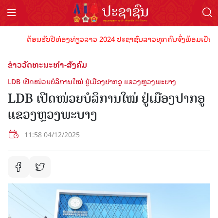
ຕ້ອນຮັບປີທ່ອງທ່ຽວລາວ 2024 ປະຊາຊົນລາວທຸກຄົນຈົ່ງພ້ອມເປັນເຈົ້າພາ
ຂ່າວວັດທະນະທຳ-ສັງຄົມ
LDB ເປີດໜ່ວຍບໍລິການໃໝ່ ຢູ່ເມືອງປາກອູ ແຂວງຫຼວງພະບາງ
LDB ເປີດໜ່ວຍບໍລິການໃໝ່ ຢູ່ເມືອງປາກອູ
ແຂວງຫຼວງພະບາງ
11:58 04/12/2025