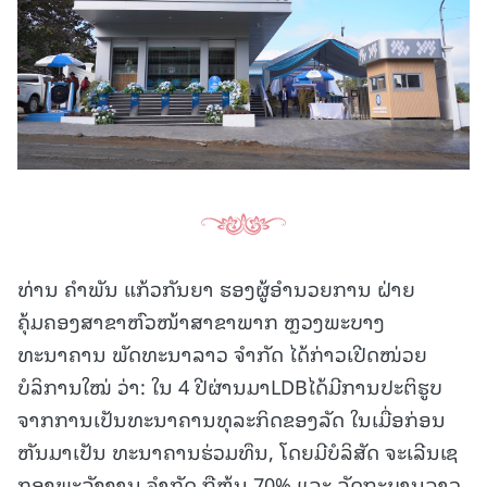
ທ່ານ ຄຳພັນ ແກ້ວກັນຍາ ຮອງຜູ້ອຳນວຍການ ຝ່າຍ
ຄຸ້ມຄອງສາຂາຫົວໜ້າສາຂາພາກ ຫຼວງພະບາງ
ທະນາຄານ ພັດທະນາລາວ ຈຳກັດ ໄດ້ກ່າວເປີດໜ່ວຍ
ບໍລິການໃໝ່ ວ່າ: ໃນ 4 ປີຜ່ານມາLDBໄດ້ມີການປະຕິຮູບ
ຈາກການເປັນທະນາຄານທຸລະກິດຂອງລັດ ໃນເມື່ອກ່ອນ
ຫັນມາເປັນ ທະນາຄານຮ່ວມທຶນ, ໂດຍມີບໍລິສັດ ຈະເລີນເຊ
ກອງພະລັງງານ ຈຳກັດ ຖືຫຸ້ນ 70% ແລະ ລັດຖະບານລາວ