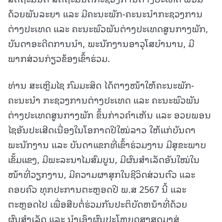
ດ້ວຍພັນລະຍາ ແລະ ມີຄະນະພັກ-ຄະນະນຳກະຊວງການ
ຕ່າງປະເທດ ແລະ ຄະນະພົວພັນຕ່າງປະເທດສູນກາງພັກ,
ບັນດາອະດີດການນຳ, ພະນັກງານອາວຸໂສບຳນານ, ມີ
ພາກສ່ວນກ່ຽວຂ້ອງເຂົ້າຮ່ວມ.
ທ່ານ ສະເຫຼີມໄຊ ກົມມະສິດ ໄດ້ຕາງໜ້າໃຫ້ຄະນະພັກ-
ຄະນະນຳ ກະຊວງການຕ່າງປະເທດ ແລະ ຄະນະພົວພັນ
ຕ່າງປະເທດສູນກາງພັກ ຂຶ້ນກ່າວຄຳເຫັນ ແລະ ອວຍພອນ
ໄຊອັນປະເສີດເນື່ອງໃນໂອກາດປີໃໝ່ລາວ ໃຫ້ແກ່ບັນດາ
ພະນັກງານ ແລະ ບັນດາແຂກທີ່ເຂົ້າຮ່ວມງານ ມີສຸຂະພາບ
ເຂັ້ມແຂງ, ມີພະລະນາໄມສົມບູນ, ມີຜົນສໍາເລັດອັນໃໝ່ໃນ
ໜ້າທີ່ວຽກງານ, ມີຄວາມຜາສຸກໃນຊີວິດສ່ວນຕົວ ແລະ
ຄອບຄົວ ທຸກປະການຕະຫຼອດປີ ພ.ສ 2567 ນີ້ ແລະ
ຕະຫຼອດໄປ ເພື່ອສືບຕໍ່ຮ່ວມກັນປະຕິບັດຫນ້າທີ່ດ້ວຍ
ຜົນສຳເລັດ ແລະ ນຳເອົາຜົນປະໂຫຍດສູງສຸດມາສູ່