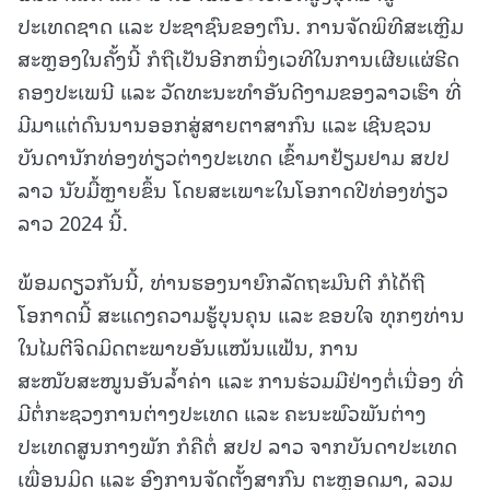
ປະເທດຊາດ ແລະ ປະຊາຊົນຂອງຕົນ. ການຈັດພິທີສະເຫຼີມ
ສະຫຼອງໃນຄັ້ງນີ້ ກໍຖືເປັນອີກຫນຶ່ງເວທີໃນການເຜີຍແຜ່ຮີດ
ຄອງປະເພນີ ແລະ ວັດທະນະທຳອັນດີງາມຂອງລາວເຮົາ ທີ່
ມີມາແຕ່ດົນນານອອກສູ່ສາຍຕາສາກົນ ແລະ ເຊີນຊວນ
ບັນດານັກທ່ອງທ່ຽວຕ່າງປະເທດ ເຂົ້າມາຢ້ຽມຢາມ ສປປ
ລາວ ນັບມື້ຫຼາຍຂຶ້ນ ໂດຍສະເພາະໃນໂອກາດປີທ່ອງທ່ຽວ
ລາວ 2024 ນີ້.
ພ້ອມດຽວກັນນີ້, ທ່ານຮອງນາຍົກລັດຖະມົນຕີ ກໍໄດ້ຖື
ໂອກາດນີ້ ສະແດງຄວາມຮູ້ບຸນຄຸນ ແລະ ຂອບໃຈ ທຸກໆທ່ານ
ໃນໄມຕີຈິດມິດຕະພາບອັນແໜ້ນແຟ້ນ, ການ
ສະໜັບສະໜູນອັນລໍ້າຄ່າ ແລະ ການຮ່ວມມືຢ່າງຕໍ່ເນື່ອງ ທີ່
ມີຕໍ່ກະຊວງການຕ່າງປະເທດ ແລະ ຄະນະພົວພັນຕ່າງ
ປະເທດສູນກາງພັກ ກໍຄືຕໍ່ ສປປ ລາວ ຈາກບັນດາປະເທດ
ເພື່ອນມິດ ແລະ ອົງການຈັດຕັ້ງສາກົນ ຕະຫຼອດມາ, ລວມ