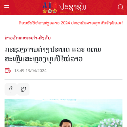
ຕ້ອນຮັບປີທ່ອງທ່ຽວລາວ 2024 ປະຊາຊົນລາວທຸກຄົນຈົ່ງພ້ອມເປັນເຈົ້າ
ຂ່າວວັດທະນະທຳ-ສັງຄົມ
ກະຊວງການຕ່າງປະເທດ ແລະ ຄຕພ
ສະເຫຼີມສະຫຼອງບຸນປີໃໝ່ລາວ
18:49 13/04/2024