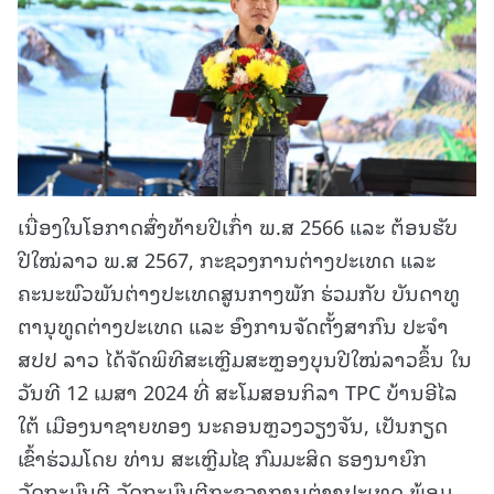
ເນື່ອງໃນໂອກາດສົ່ງທ້າຍປີເກົ່າ ພ.ສ 2566 ແລະ ຕ້ອນຮັບ
ປີໃໝ່ລາວ ພ.ສ 2567, ກະຊວງການຕ່າງປະເທດ ແລະ
ຄະນະພົວພັນຕ່າງປະເທດສູນກາງພັກ ຮ່ວມກັບ ບັນດາທູ
ຕານຸທູດຕ່າງປະເທດ ແລະ ອົງການຈັດຕັ້ງສາກົນ ປະຈຳ
ສປປ ລາວ ໄດ້ຈັດພິທີສະເຫຼີມສະຫຼອງບຸນປີໃໝ່ລາວຂຶ້ນ ໃນ
ວັນທີ 12 ເມສາ 2024 ທີ່ ສະໂມສອນກິລາ TPC ບ້ານອີໄລ
ໃຕ້ ເມືອງນາຊາຍທອງ ນະຄອນຫຼວງວຽງຈັນ, ເປັນກຽດ
ເຂົ້າຮ່ວມໂດຍ ທ່ານ ສະເຫຼີມໄຊ ກົມມະສິດ ຮອງນາຍົກ
ລັດຖະມົນຕີ ລັດຖະມົນຕີກະຊວງການຕ່າງປະເທດ ພ້ອມ