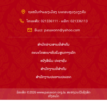
ຖະໜົນກຳແພງເມືອງ ນະຄອນຫຼວງວຽງຈັນ
ໂທລະສັບ: 021336111 - ແຟັກ: 021336113
ອີເມວ:
pasaxonn@yahoo.com
ສຳ​ນັກ​ຂ່າວ​ສານ​ທີ່​ສຳ​ຄັນ​
ຄະນະໂຄສະນາອົບຮົມ​ສູນ​ກາງ​ພັກ
ໜັງສືພິມ ປະ​ຊາ​ຊົນ
ສຳ​ນັກ​ງານ​ທີ່​ສຳ​ຄັນ
ສຳ​ນັກ​ງານ​ປະ​ທານ​ປະ​ເທດ
ລິຂະສິດ ©2026 www.pasaxon.org.la. ສະຫງວນໄວ້ເຊິງສິດ
ທັງຫມົດ