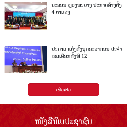
ນະຄອນ ຫຼວງພະບາງ ປະ​ກາດ​ສ້າງ​ຕັ້ງ
4 ຕາແສງ
ປະກາດ ແຕ່ງຕັ້ງບຸກຄະລາກອນ ປະຈໍາ
ເຂດເລືອກຕັ້ງທີ 12
ເພີ່ມເຕີມ
ໜັງສືພິມປະຊາຊົນ