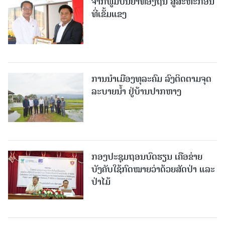
ຈາກພູມປັນຍາທ້ອງຖິ່ນ ສູ່ສະຫະກອນ
ທີ່ເຂັ້ມແຂງ
ການນໍາເມືອງທຸລະຄົມ ລົງຕິດຕາມຈຸດ
ລະບາຍນໍ້າ ຢູ່ບ້ານປາກຫາງ
ກອງປະຊຸມຖອນບົດຮຽນ ເຄືອຂ່າຍ
ບັງຄັບໃຊ້ກົດໝາຍວ່າດ້ວຍສັດປ່າ ແລະ
ປ່າໄມ້