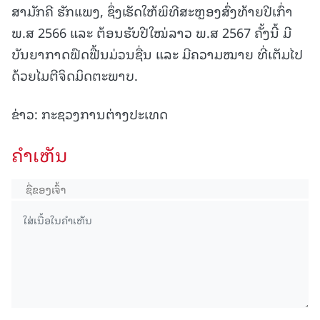
ສາມັກຄີ ຮັກແພງ, ຊຶ່ງເຮັດໃຫ້ພິທີສະຫຼອງສົ່ງທ້າຍປີເກົ່າ
ພ.ສ 2566 ແລະ ຕ້ອນຮັບປີໃໝ່ລາວ ພ.ສ 2567 ຄັ້ງນີ້ ມີ
ບັນຍາກາດຟົດຟື້ນມ່ວນຊື່ນ ແລະ ມີຄວາມໝາຍ ທີ່ເຕັມໄປ
ດ້ວຍໄມຕີຈິດມິດຕະພາບ.
ຂ່າວ: ກະຊວງການຕ່າງປະເທດ
ຄໍາເຫັນ