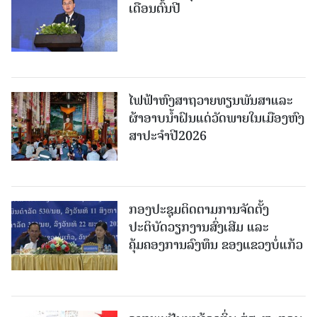
ເດືອນຕົ້ນປີ
ໄຟຟ້າຫົງສາຖວາຍທຽນພັນສາແລະ
ຜ້າອາບນໍ້າຝົນແດ່ວັດພາຍໃນເມືອງຫົງ
ສາປະຈໍາປີ2026
ກອງປະຊຸມຕິດຕາມການຈັດຕັ້ງ
ປະຕິບັດວຽກງານສົ່ງເສີມ ແລະ
ຄຸ້ມຄອງການລົງທຶນ ຂອງແຂວງບໍ່ແກ້ວ