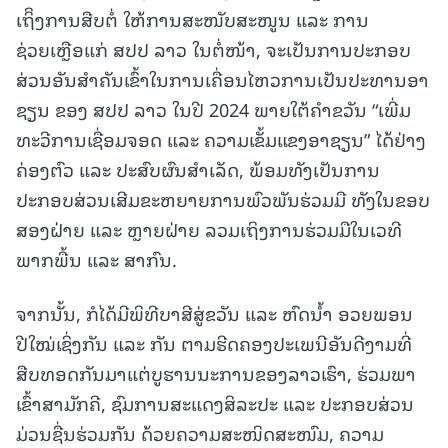
ເຖິິງການສືບຕໍ່ ໃຫ້ການສະໜັບສະໜູນ ແລະ ການ
ຊ່ວຍເຫຼືອແກ່ ສປປ ລາວ ໃນຕໍ່ໜ້າ, ຈະເປັນການປະກອບ
ສ່ວນອັນສໍາຄັນເຂົ້າໃນການເຄື່ອນໄຫວການເປັນປະທານອາ
ຊຽນ ຂອງ ສປປ ລາວ ໃນປີ 2024 ພາຍໃຕ້ຄໍາຂວັນ “ເພີ່ມ
ທະວີການເຊື່ອມຈອດ ແລະ ຄວາມເຂັ້ມແຂງອາຊຽນ” ໄດ້ຢ່າງ
ຄ່ອງຕົວ ແລະ ປະສົບຜົນສໍາເລັດ, ພ້ອມທັງເປັນການ
ປະກອບສ່ວນເສີມຂະຫຍາຍການພົວພັນຮ່ວມມື ທັງໃນຂອບ
ສອງຝ່າຍ ແລະ ຫຼາຍຝ່າຍ ລວມເຖິງການຮ່ວມມືໃນເວທີ
ພາກພື້ນ ແລະ ສາກົນ.
ຈາກນັ້ນ, ກໍໄດ້ມີພິທີບາສີສູ່ຂວັນ ແລະ ຫົດນໍ້າ ອວຍພອນ
ປີໃໝ່ເຊິ່ງກັນ ແລະ ກັນ ຕາມຮີດຄອງປະເພນີອັນດີງາມທີ່
ສືບທອດກັນມາແຕ່ບູຮານນະການຂອງລາວເຮົາ, ຮ່ວມພາ
ເຂົ້າສາມັກຄີ, ຊົມການສະແດງສິລະປະ ແລະ ປະກອບສ່ວນ
ມ່ວນຊື່ນຮ່ວມກັນ ດ້ວຍຄວາມສະໜິດສະໜົມ, ຄວາມ