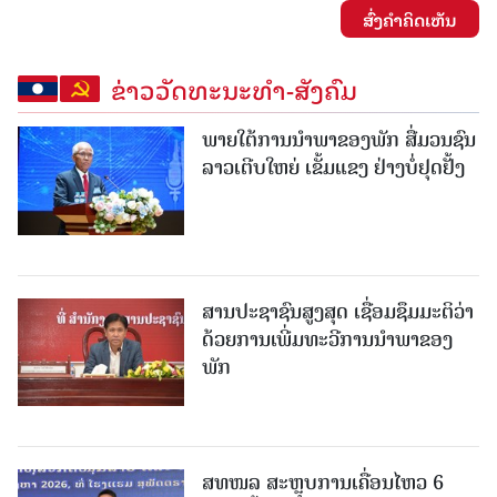
ສົ່ງຄໍາຄິດເຫັນ
ຂ່າວວັດທະນະທຳ-ສັງຄົມ
ພາຍໃຕ້ການນໍາພາຂອງພັກ ສື່ມວນຊົນ
ລາວເຕີບໃຫຍ່ ເຂັ້ມແຂງ ຢ່າງບໍ່ຢຸດຢັ້ງ
ສານປະຊາຊົນສູງສຸດ ເຊື່ອມຊຶມມະຕິວ່າ
ດ້ວຍການເພີ່ມທະວີການນຳພາຂອງ
ພັກ
ສທໜລ ສະຫຼຸບການເຄື່ອນໄຫວ 6