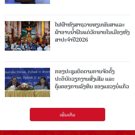
ໄຟຟ້າຫົງສາຖວາຍທຽນພັນສາແລະ
ຜ້າອາບນໍ້າຝົນແດ່ວັດພາຍໃນເມືອງຫົງ
ສາປະຈໍາປີ2026
ກອງປະຊຸມຕິດຕາມການຈັດຕັ້ງ
ປະຕິບັດວຽກງານສົ່ງເສີມ ແລະ
ຄຸ້ມຄອງການລົງທຶນ ຂອງແຂວງບໍ່ແກ້ວ
ເພີ່ມເຕີມ