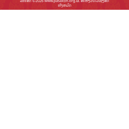
ລິຂະສິດ ©2026 www.pasaxon.org.la. ສະຫງວນໄວ້ເຊິງສິດ
ທັງຫມົດ