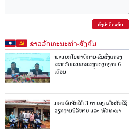
ສົ່ງຄໍາຄິດເຫັນ
ຂ່າວວັດທະນະທຳ-ສັງຄົມ
ພະແນກໂຍທາທິການ-ຂົນສົ່ງແຂວງ
ສະຫວັນນະເຂດສະຫຼຸບວຽກງານ 6
ເດືອນ
ມອບລົດຈັກໃຫ້ 3 ຕາແສງ ເພື່ອຮັບໃຊ້
ວຽກງານບໍລິຫານ ແລະ ພັດທະນາ