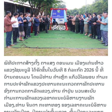
ພິທີປະກາດສ້າງຕັ້ງ ຕາແສງ ດອນເມນ ເມືອງແກ່ນທ້າວ
ແຂວງໄຊຍະບູລີ ໄດ້ຈັດຂຶ້ນໃນວັນທີ 8 ກໍລະກົດ 2026 ນີ້ ທີ່
ບ້ານດອນເມນ ໂດຍມີທ່ານ ຄຳ​ເຫຼັກ ແກ້ວ​ວິ​ໄລ​ພອນ ກຳ​ມະ​
ການ​ປະ​ຈຳ​ພັກ​ແຂວງປະ​ທານ​ຄະ​ນະ​ກວດ​ກາ​ພັກປະ​ທານ​
ອົງ​ການກວດ​ກາ​ລັດ​ແຂວງ,ທ່ານ ຄໍາປຸ່ນ ນວນສະບັບ
ກໍາມະການພັກແຂວງເລຂາຄະນະບໍລິຫານງານພັກ
ເມືອງ,ທ່ານ ຈິນດາ ກະທາທອງ ຮອງເລຂາຄະນະບໍລິຫານ
ງານພັກເມືອງ, ມີການນໍາຂັ້ນແຂວງ, ຂັ້ນເມືອງແລະພາກ​