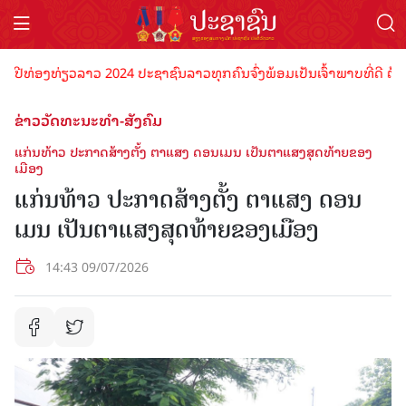
ທ່ອງທ່ຽວລາວ 2024 ປະຊາຊົນລາວທຸກຄົນຈົ່ງພ້ອມເປັນເຈົ້າພາບທີ່ດີ ຕ້ອນຮັບ
ຂ່າວວັດທະນະທຳ-ສັງຄົມ
ແກ່ນທ້າວ ປະກາດສ້າງຕັ້ງ ຕາແສງ ດອນເມນ ເປັນຕາແສງສຸດທ້າຍຂອງ
ເມືອງ
ແກ່ນທ້າວ ປະກາດສ້າງຕັ້ງ ຕາແສງ ດອນ
ເມນ ເປັນຕາແສງສຸດທ້າຍຂອງເມືອງ
14:43 09/07/2026