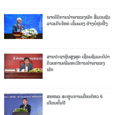
ພາຍໃຕ້ການນໍາພາຂອງພັກ ສື່ມວນຊົນ
ລາວເຕີບໃຫຍ່ ເຂັ້ມແຂງ ຢ່າງບໍ່ຢຸດຢັ້ງ
ສານປະຊາຊົນສູງສຸດ ເຊື່ອມຊຶມມະຕິວ່າ
ດ້ວຍການເພີ່ມທະວີການນຳພາຂອງ
ພັກ
ສທໜລ ສະຫຼຸບການເຄື່ອນໄຫວ 6
ເດືອນຕົ້ນປີ