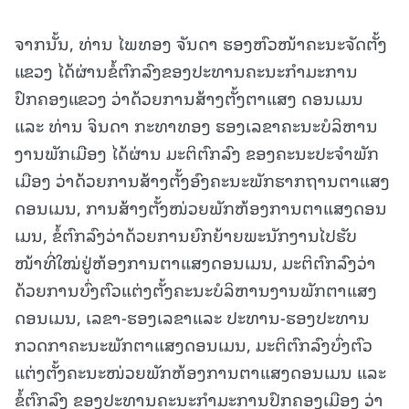
ຈາກນັ້ນ, ທ່ານ ໄພທອງ ຈັນດາ ຮອງຫົວໜ້າຄະນະຈັດຕັ້ງ
ແຂວງ ໄດ້ຜ່ານຂໍ້ຕົກລົງຂອງປະທານຄະນະກຳມະການ
ປົກຄອງແຂວງ ວ່າດ້ວຍການສ້າງຕັ້ງຕາແສງ ດອນເມນ
ແລະ ທ່ານ ຈິນດາ ກະທາທອງ ຮອງເລຂາຄະນະບໍລິຫານ
ງານພັກເມືອງ ໄດ້ຜ່ານ ມະຕິຕົກລົງ ຂອງຄະນະປະຈໍາພັກ
ເມືອງ ວ່າດ້ວຍການສ້າງຕັ້ງອົງຄະນະພັກຮາກຖານຕາແສງ
ດອນເມນ, ການສ້າງຕັ້ງໜ່ວຍພັກຫ້ອງການຕາແສງດອນ
ເມນ, ຂໍ້ຕົກລົງວ່າດ້ວຍການຍົກຍ້າຍພະນັກງານໄປຮັບ
ໜ້າທີ່ໃໝ່ຢູ່ຫ້ອງການຕາແສງດອນເມນ, ມະຕິຕົກລົງວ່າ
ດ້ວຍການບົ່ງຕົວແຕ່ງຕັ້ງຄະນະບໍລິຫານງານພັກຕາແສງ
ດອນເມນ, ເລຂາ-ຮອງເລຂາແລະ ປະທານ-ຮອງປະທານ
ກວດກາຄະນະພັກຕາແສງດອນເມນ, ມະຕິຕົກລົງບົ່ງຕົວ
ແຕ່ງຕັ້ງຄະນະໜ່ວຍພັກຫ້ອງການຕາແສງດອນເມນ ແລະ
ຂໍ້ຕົກລົງ ຂອງປະທານຄະນະກໍາມະການປົກຄອງເມືອງ ວ່າ