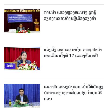
ການນຳ ແຂວງຫຼວງພະບາງ ຊຸກຍູ້
ວຽກງານຮອບດ້ານຢູ່ເມືອງວຽງຄໍາ
ແຕ່ງຕັ້ງ ຄະນະສະມາຊິກ ສພຊ ປະຈຳ
ເຂດເລືອກຕັ້ງທີ 17 ແຂວງອັດຕະປື
ເລຂາພັກແຂວງຄໍາມ່ວນ ເນັ້ນໃຫ້ຍົກສູງ
ບົດບາດວຽກງານສື່ມວນຊົນ ໃນຍຸກດິຈິ
ຕອນ