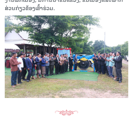
ສ່ວນ​ກ່ຽວ​ຂ້ອງ​ເຂົ້າ​ຮ່ວມ.