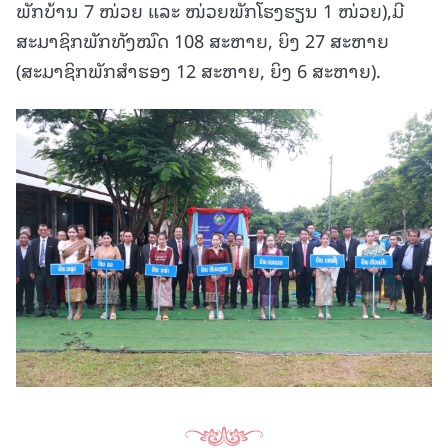
ພັກບ້ານ 7 ໜ່ວຍ ແລະ ໜ່ວຍພັກໂຮງຮຽນ 1 ໜ່ວຍ),ມີ
ສະມາຊິກພັກທັງໝົດ 108 ສະຫາຍ, ຍິງ 27 ສະຫາຍ
(ສະມາຊິກພັກສໍາຮອງ 12 ສະຫາຍ, ຍິງ 6 ສະຫາຍ).