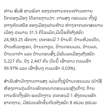
ທ່ານ ສົມສີ ຊາວພິລາ ຮອງປະທານຄະນະກໍາມະການ
ປົກຄອງເມືອງ ໄດ້ລາຍງານວ່າ: ຕາແສງ ດອນເມນ ຕັ້ງຢູ່
ທາງທິດເໜືອ ຂອງເມືອງແກ່ນທ້າວ ຫ່າງຈາກເທດສະບານ
ເມືອງ ປະມານ 31.5 ກິໂລແມັດ,ມີເນື້ອທີ່ທັງໝົດ
24,983.25 ເຮັກຕາ; ປະກອບມີ 7 ບ້ານຄື: ບ້ານຫ້ວຍເປັດ,
ບ້ານຫ້ວຍຫຼອດ, ບ້ານນາຄູນ, ບ້ານດອນເມນ, ບ້ານແຄ,
ບ້ານນາຄຳ ແລະ ບ້ານດອນສັ້ງ,ມີພົນລະເມືອງທັງໝົດ
5,227 ຄົນ, ຍິງ 2,447 ຄົນ (ໃນນີ້ ເຜົ່າລາວ ກວມເອົາ
99.97% ແລະ ເຜົ່າອື່ນໆ ກວມເອົາ 0,03%).
ສໍາລັບສໍານັກງານຕາແສງ ແມ່ນຕັ້ງຢູ່ບ້ານດອນເມນ (ນຳໃຊ້
ຫ້ອງການກຸ່ມບ້ານພັດທະນາດອນເມນຫຼັງເກົ່າ); ດ້ານ
ການຈັດຕັ້ງພັກ-ພະນັກງານ ປະກອບມີ 1 ອົງຄະນະພັກ
ຮາກຖານ, ມີໜ່ວຍພັກຂຶ້ນກັບທັງໝົດ 8 ໜ່ວຍ (ໜ່ວຍ