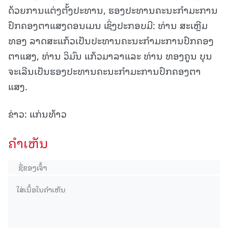
ດ້ວຍການແຕ່ງຕັ້ງປະທານ, ຮອງປະທານຄະນະກໍາມະການ
ປົກຄອງຕາແສງດອນເມນ ເຊິ່ງປະກອບມີ: ທ່ານ ສະເຫຼີມ
ທອງ ລາດສະແກ້ວເປັນປະທານຄະນະກຳມະການປົກຄອງ
ຕາແສງ, ທ່ານ ວິມົນ ແກ້ວມາລາແລະ ທ່ານ ທອງຄູນ ບຸນ
ຈະເລີນເປັນຮອງປະທານຄະນະກຳມະການປົກຄອງຕາ
ແສງ.
ຂ່າວ: ແກ່ນທ້າວ
ຄໍາເຫັນ