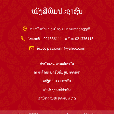
ໜັງສືພິມປະຊາຊົນ
ຖະໜົນກຳແພງເມືອງ ນະຄອນຫຼວງວຽງຈັນ
ໂທລະສັບ: 021336111 - ແຟັກ: 021336113
ອີເມວ:
pasaxonn@yahoo.com
ສຳ​ນັກ​ຂ່າວ​ສານ​ທີ່​ສຳ​ຄັນ​
ຄະນະໂຄສະນາອົບຮົມ​ສູນ​ກາງ​ພັກ
ໜັງສືພິມ ປະ​ຊາ​ຊົນ
ສຳ​ນັກ​ງານ​ທີ່​ສຳ​ຄັນ
ສຳ​ນັກ​ງານ​ປະ​ທານ​ປະ​ເທດ