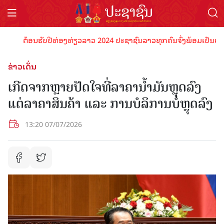
ຕ້ອນຮັບປີທ່ອງທ່ຽວລາວ 2024 ປະຊາຊົນລາວທຸກຄົນຈົ່ງພ້ອມເປັນເຈົ້າພາບ
ຂ່າວເດັ່ນ
ເກີດຈາກຫຼາຍປັດໃຈທີ່ລາຄານໍ້າມັນຫຼຸດລົງ
ແຕ່ລາຄາສິນຄ້າ ແລະ ການບໍລິການບໍ່ຫຼຸດລົງ
13:20 07/07/2026