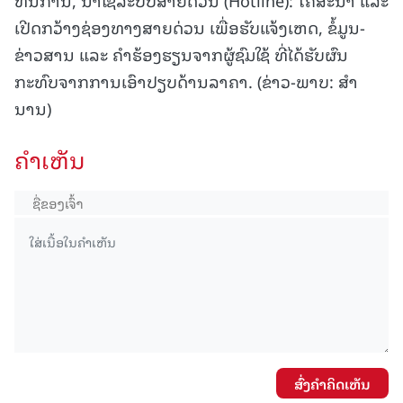
ເປີດກວ້າງຊ່ອງທາງສາຍດ່ວນ ເພື່ອຮັບແຈ້ງເຫດ, ຂໍ້ມູນ-
ຂ່າວສານ ແລະ ຄໍາຮ້ອງຮຽນຈາກຜູ້ຊົມໃຊ້ ທີ່ໄດ້ຮັບຜົນ
ກະທົບຈາກການເອົາປຽບດ້ານລາຄາ. (ຂ່າວ-ພາບ: ສຳ
ນານ)
ຄໍາເຫັນ
ສົ່ງຄໍາຄິດເຫັນ