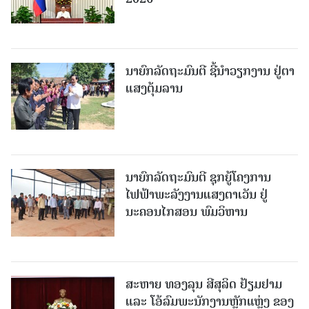
ນາຍົກລັດຖະມົນຕີ ຊີ້ນຳວຽກງານ ຢູ່ຕາ
ແສງຕຸ້ມລານ
ນາຍົກລັດຖະມົນຕີ ຊຸກຍູ້ໂຄງການ
ໄຟຟ້າພະລັງງານແສງຕາເວັນ ຢູ່
ນະຄອນໄກສອນ ພົມວິຫານ
ສະຫາຍ ທອງລຸນ ສີສຸລິດ ຢ້ຽມຢາມ
ແລະ ໂອ້ລົມພະນັກງານຫຼັກແຫຼ່ງ ຂອງ