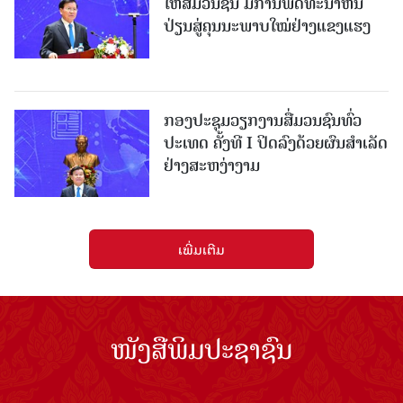
ໃຫ້ສື່ມວນຊົນ ມີການພັດທະນາຫັນ
ປ່ຽນສູ່ຄຸນນະພາບໃໝ່ຢ່າງແຂງແຮງ
ກອງປະຊຸມວຽກງານສື່ມວນຊົນທົ່ວ
ປະເທດ ຄັ້ງທີ I ປິດລົງດ້ວຍຜົນສໍາເລັດ
ຢ່າງສະຫງ່າງາມ
ເພີ່ມເຕີມ
ໜັງສືພິມປະຊາຊົນ