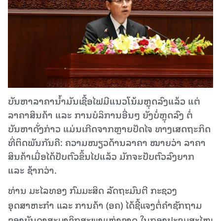
ບັນຫາລາຄານໍ້າມັນເຊື້ອໄຟມີແນວໂນ້ມຫຼຸດລົງແລ້ວ ແຕ່
ລາຄາສິນຄ້າ ແລະ ການບໍລິການອື່ນໆ ຍັງບໍ່ຫຼຸດລົງ ຕໍ່
ບັນຫາດັ່ງກ່າວ ແມ່ນເກີດຈາກຫຼາຍປັດໄຈ ທາງເສດຖະກິດ
ທີ່ຕິດພັນກັນຄື: ຄວາມໜຽວດ້ານລາຄາ ໝາຍວ່າ ລາຄາ
ສິນຄ້າເມື່ອໄດ້ປັບຕົວຂຶ້ນໄປແລ້ວ ມັກຈະປັບຕົວລົງຍາກ
ແລະ ຊ້າກວ່າ.
ທ່ານ ມະໄລທອງ ກົມມະສິດ ລັດຖະມົນຕີ ກະຊວງ
ອຸດສາຫະກຳ ແລະ ການຄ້າ (ອຄ) ໄດ້ຊີ້ແຈງຕໍ່ຄຳຊັກຖາມ
ຂອງບັນດາສະມາຊິກສະພາແຫ່ງຊາດ ໃນກອງປະຊຸມສະໄໝ