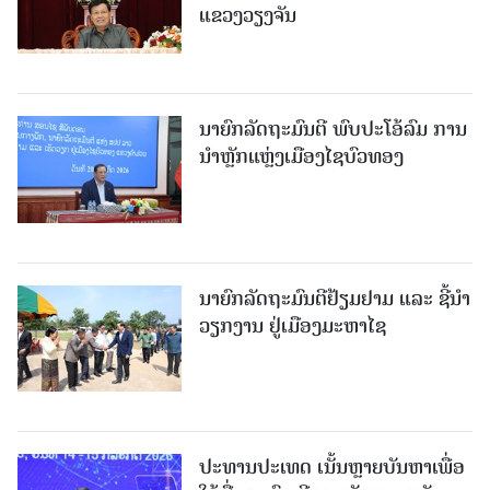
ແຂວງວຽງຈັນ
ນາຍົກລັດຖະມົນຕີ ພົບປະໂອ້ລົມ ການ
ນຳຫຼັກແຫຼ່ງເມືອງໄຊບົວທອງ
ນາຍົກລັດຖະມົນຕີຢ້ຽມຢາມ ແລະ ຊີ້ນຳ
ວຽກງານ ຢູ່ເມືອງມະຫາໄຊ
ປະທານປະເທດ ເນັ້ນຫຼາຍບັນຫາເພື່ອ