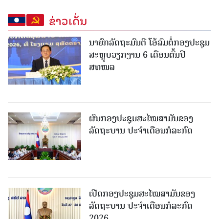
ຂ່າວເດັ່ນ
ນາຍົກລັດຖະມົນຕີ ໂອ້ລົມຕໍ່ກອງປະຊຸມ
ສະຫຼຸບວຽກງານ 6 ເດືອນຕົ້ນປີ
ສທໜລ
ຜົນກອງປະຊຸມສະໄໝສາມັນຂອງ
ລັດຖະບານ ປະຈຳເດືອນກໍລະກົດ
ເປີດກອງປະຊຸມສະໄໝສາມັນຂອງ
ລັດຖະບານ ປະຈໍາເດືອນກໍລະກົດ
2026