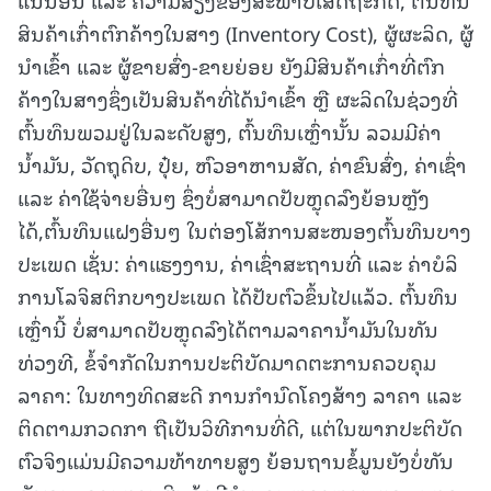
ສິນຄ້າເກົ່າຕົກຄ້າງໃນສາງ (Inventory Cost), ຜູ້ຜະລິດ, ຜູ້
ນໍາເຂົ້າ ແລະ ຜູ້ຂາຍສົ່ງ-ຂາຍຍ່ອຍ ຍັງມີສິນຄ້າເກົ່າທີ່ຕົກ
ຄ້າງໃນສາງຊຶ່ງເປັນສິນຄ້າທີ່ໄດ້ນໍາເຂົ້າ ຫຼື ຜະລິດໃນຊ່ວງທີ່
ຕົ້ນທຶນພວມຢູ່ໃນລະດັບສູງ, ຕົ້ນທຶນເຫຼົ່ານັ້ນ ລວມມີຄ່າ
ນໍ້າມັນ, ວັດຖຸດິບ, ປຸ໋ຍ, ຫົວອາຫານສັດ, ຄ່າຂົນສົ່ງ, ຄ່າເຊົ່າ
ແລະ ຄ່າໃຊ້ຈ່າຍອື່ນໆ ຊຶ່ງບໍ່ສາມາດປັບຫຼຸດລົງຍ້ອນຫຼັງ
ໄດ້,ຕົ້ນທຶນແຝງອື່ນໆ ໃນຕ່ອງໂສ້ການສະໜອງຕົ້ນທຶນບາງ
ປະເພດ ເຊັ່ນ: ຄ່າແຮງງານ, ຄ່າເຊົ່າສະຖານທີ່ ແລະ ຄ່າບໍລິ
ການໂລຈິສຕິກບາງປະເພດ ໄດ້ປັບຕົວຂຶ້ນໄປແລ້ວ. ຕົ້ນທຶນ
ເຫຼົ່ານີ້ ບໍ່ສາມາດປັບຫຼຸດລົງໄດ້ຕາມລາຄານໍ້າມັນໃນທັນ
ທ່ວງທີ, ຂໍ້ຈຳກັດໃນການປະຕິບັດມາດຕະການຄວບຄຸມ
ລາຄາ: ໃນທາງທິດສະດີ ການກໍານົດໂຄງສ້າງ ລາຄາ ແລະ
ຕິດຕາມກວດກາ ຖືເປັນວິທີການທີ່ດີ, ແຕ່ໃນພາກປະຕິບັດ
ຕົວຈິງແມ່ນມີຄວາມທ້າທາຍສູງ ຍ້ອນຖານຂໍ້ມູນຍັງບໍ່ທັນ