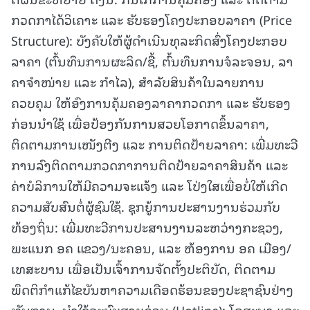
ກວດກາໄດ້ວິເຄາະ ແລະ ຮັບຮອງໂຄງປະກອບລາຄາ (Price
Structure): ບັງຄັບໃຫ້ຜູ້ດຳເນີນທຸລະກິດສົ່ງໂຄງປະກອບ
ລາຄາ (ຕົ້ນທຶນການຜະລິດ/ຊື້, ຕົ້ນທຶນການຈໍລະຈອນ, ລາ
ຄາຈໍາໜ່າຍ ແລະ ກຳໄລ), ສໍາລັບສິນຄ້າໃນລາຍການ
ຄວບຄຸມ ໃຫ້ອົງການຄຸ້ມຄອງລາຄາກວດກາ ແລະ ຮັບຮອງ
ກ່ອນນໍາໃຊ້ ເພື່ອປ້ອງກັນການສວຍໂອກາດຂຶ້ນລາຄາ,
ຕິດຕາມການເໜັງຕີງ ແລະ ການຕິດປ້າຍລາຄາ: ເພີ່ມທະວີ
ການລົງຕິດຕາມກວດກາການຕິດປ້າຍລາຄາສິນຄ້າ ແລະ
ຄ່າບໍລິການໃຫ້ມີຄວາມຈະແຈ້ງ ແລະ ໂປ່ງໃສເພື່ອບໍ່ໃຫ້ເກີດ
ຄວາມສັບສົນຕໍ່ຜູ້ຊົມໃຊ້. ຊຸກຍູ້ການປະສານງານຮ່ວມກັບ
ທ້ອງຖິ່ນ: ເພີ່ມທະວີການປະສານງານລະຫວ່າງກະຊວງ,
ພະແນກ ອຄ ແຂວງ/ນະຄອນ, ແລະ ຫ້ອງການ ອຄ ເມືອງ/
ເທສະບານ ເພື່ອເປັນເຈົ້າການຈັດຕັ້ງປະຕິບັດ, ຕິດຕາມ
ພຶດຕິກຳແກ້ໄຂບັນຫາຄວາມເດືອດຮ້ອນຂອງປະຊາຊົນຢ່າງ
ທັນການ, ນໍາໃຊ້ລະບົບສາຍດ່ວນ (Hotline): ໂຄສະນາ ແລະ