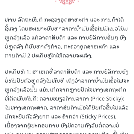
ທ່ານ ລັດຖະມົນຕີ ກະຊວງອຸດສາຫະກຳ ແລະ ການຄ້າໄດ້
ຊີ້ແຈງ ໂດຍສະເພາະບັນຫາລາຄານໍ້າມັນເຊື້ອໄຟມີແນວໂນ້ມ
ຫຼຸດລົງແລ້ວ ແຕ່ລາຄາສິນຄ້າ ແລະ ການບໍລິການອື່ນໆ ຍັງ
ບໍ່ຫຼຸດລົງ ຕໍ່ບັນຫາດັ່ງກ່າວ, ກະຊວງອຸດສາຫະກຳ ແລະ
ການຄ້າມີ 2 ປະເດັນຫຼັກໃຫ້ຄວາມຈະແຈ້ງ,
ປະເດັນທີ 1: ສາເຫດທີ່ລາຄາສິນຄ້າ ແລະ ການບໍລິການຍັງ
ບໍ່ທັນປັບຕົວຫຼຸດລົງໃນທັນທີ ເຖິງວ່າລາຄານໍ້າມັນເຊື້ອໄຟຈະ
ຫຼຸດລົງແລ້ວນັ້ນ ແມ່ນເກີດຈາກຫຼາຍປັດໄຈທາງເສດຖະກິດ
ທີ່ຕິດພັນກັນຄື: ຄວາມໜຽວດ້ານລາຄາ (Price Sticky):
ໃນທາງເສດຖະສາດ, ລາຄາສິນຄ້າເມື່ອໄດ້ປັບຕົວຂຶ້ນໄປແລ້ວ
ມັກຈະປັບຕົວລົງຍາກ ແລະ ຊ້າກວ່າ (Sticky Prices).
ເນື່ອງຈາກຜູ້ປະກອບການ ຍັງມີຄວາມກັງວົນຕໍ່ຄວາມບໍ່
ແນ່ນອນ ແລະ ຄວາມສ່ຽງຂອງສະພາບເສດຖະກິດ, ຕົ້ນທຶນ