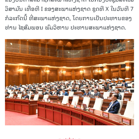
ວິສາມັນ ເທື່ອທີ I ຂອງສະພາແຫ່ງຊາດ ຊຸດທີ X ໃນວັນທີ 7
ກໍລະກົດນີ້ ທີ່ສະພາແຫ່ງຊາດ, ໂດຍການເປັນປະທານຂອງ
ທ່ານ ໄຊສົມພອນ ພົມວິຫານ ປະທານສະພາແຫ່ງຊາດ.