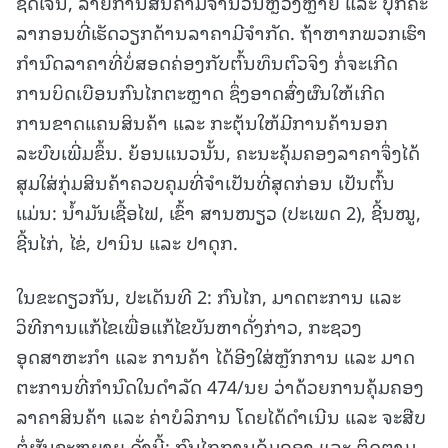
ຊັດເຈນ, ລາຍການສິນຄ້າມີຈຳນວນຫຼວງຫຼາຍ ແລະ ບຸກຄະ
ລາກອນທີ່ເຮັດວຽກດ້ານລາຄາມີຈຳກັດ. ຖ້າຫາກພວກເຮົາ
ກໍານົດລາຄາທີ່ບໍ່ສອດຄ່ອງກັບຕົ້ນທຶນຕົວຈິງ ກໍ່ຈະເກີດ
ການບິດເບືອນກົນໄກຕະຫຼາດ ຊຶ່ງອາດສົ່ງຜົນໃຫ້ເກີດ
ການຂາດແຄນສິນຄ້າ ແລະ ກະຕຸ້ນໃຫ້ມີການຄ້ານອກ
ລະບົບເພີ່ມຂຶ້ນ. ຍ້ອນແນວນັ້ນ, ຄະນະຄຸ້ມຄອງລາຄາຈຶ່ງໄດ້
ສຸມໃສ່ກຸ່ມສິນຄ້າຄວບຄຸມທີ່ຈໍາເປັນທີ່ສຸດກ່ອນ ເປັນຕົ້ນ
ແມ່ນ: ນໍ້າມັນເຊື້ອໄຟ, ເຂົ້າ ສານໜຽວ (ປະເພດ 2), ຊີ້ນໝູ,
ຊີ້ນໄກ່, ໄຂ່, ປານິນ ແລະ ປາດຸກ.
ໃນຂະດຽວກັນ, ປະເດັນທີ 2: ກົນໄກ, ມາດຕະການ ແລະ
ວິທີການແກ້ໄຂເພື່ອແກ້ໄຂບັນຫາດັ່ງກ່າວ, ກະຊວງ
ອຸດສາຫະກຳ ແລະ ການຄ້າ ໄດ້ອີງໃສ່ຫຼັກການ ແລະ ມາດ
ຕະການທີ່ກຳນົດໃນດໍາລັດ 474/ນຍ ວ່າດ້ວຍການຄຸ້ມຄອງ
ລາຄາສິນຄ້າ ແລະ ຄ່າບໍລິການ ໂດຍໄດ້ດໍາເນີນ ແລະ ຈະສືບ
ຕໍ່ຜັນຂະຫຍາຍ ດັ່ງນີ້: ກົນໄກການຄຸ້ມຄອງ ແລະ ຕິດຕາມ