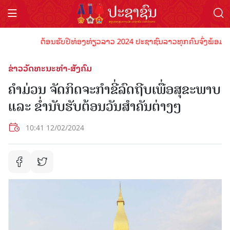
ຕ້ອນຮັບປີທ່ອງທ່ຽວລາວ 2024 ປະຊາຊົນລາວທຸກຄົນຈົ່ງພ້ອມເປັນເຈົ
ຂ່າວວັດທະນະທຳ-ສັງຄົມ
ຄໍາມ່ວນ ຈັດກິດຈະກໍາຂີ່ລົດຖີບເພື່ອສຸຂະພາບ
ແລະ ຂໍ່ານັບຮັບຕ້ອນວັນສໍາຄັນຕ່າງໆ
10:41 12/02/2024