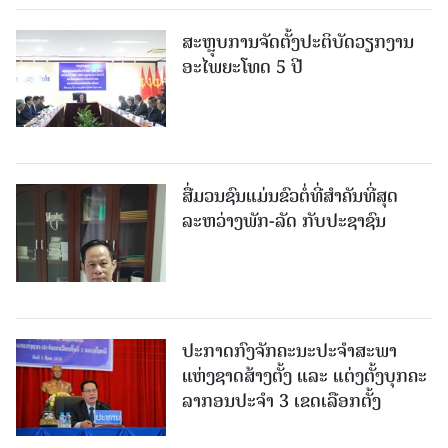
ສະຫຼຸບການຈັດຕັ້ງປະຕິບັດວຽກງານ
ອະໄພຍະໂທດ 5 ປີ
ສື່ມວນຊົນແມ່ນຂົວຕໍ່ທີ່ສໍາຄັນທີ່ສຸດ
ລະຫວ່າງພັກ-ລັດ ກັບປະຊາຊົນ
ປະກາດກົງຈັກຄະນະປະຈໍາສະພາ
ແຫ່ງຊາດສ້າງຕັ້ງ ແລະ ແຕ່ງຕັ້ງບຸກຄະ
ລາກອນປະຈໍາ 3 ເຂດເລືອກຕັ້ງ