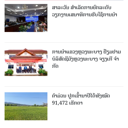
ສາລະວັນ ສໍາເລັດການຍົກລະດັບ
ວຽກງານເສນາທິການຮັບໃຊ້ການນໍາ
ການນຳແຂວງຫຼວງພະບາງ ຢ້ຽມ​ຢາມ
ບໍ​ລິ​ສັດຊີມັງຫຼວງພະບາງ ຈຽງເກີ ຈໍາ
ກັດ
ຄໍາມ່ວນ ປູກເຂົ້ານາປີໄດ້ທັງໝົດ
91,472 ເຮັກຕາ