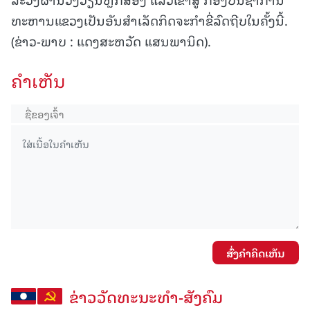
ທະຫານແຂວງເປັນອັນສໍາເລັດກິດຈະກໍາຂີ່ລົດຖີບໃນຄັ້ງນີ້.
(ຂ່າວ-ພາບ : ແດງສະຫວັດ ແສນພານິດ).
ຄໍາເຫັນ
ສົ່ງຄໍາຄິດເຫັນ
ຂ່າວວັດທະນະທຳ-ສັງຄົມ