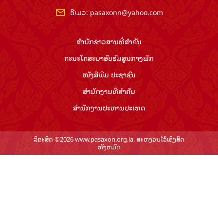
ອີເມວ:
pasaxonn@yahoo.com
ສຳ​ນັກ​ຂ່າວ​ສານ​ທີ່​ສຳ​ຄັນ​
ຄະນະໂຄສະນາອົບຮົມ​ສູນ​ກາງ​ພັກ
ໜັງສືພິມ ປະ​ຊາ​ຊົນ
ສຳ​ນັກ​ງານ​ທີ່​ສຳ​ຄັນ
ສຳ​ນັກ​ງານ​ປະ​ທານ​ປະ​ເທດ
ລິຂະສິດ ©2026 www.pasaxon.org.la. ສະຫງວນໄວ້ເຊິງສິດ
ທັງຫມົດ