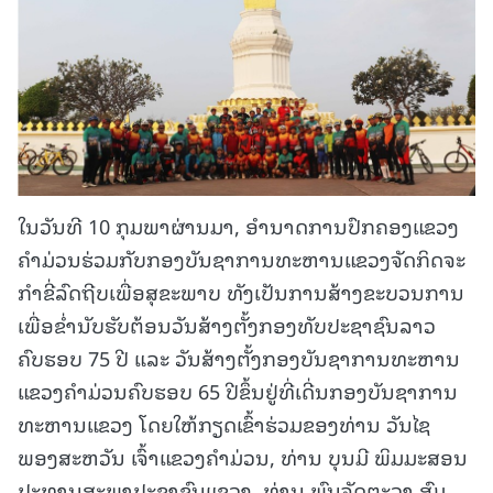
ໃນວັນທີ 10 ກຸມພາຜ່ານມາ, ອໍານາດການປົກຄອງແຂວງ
ຄໍາມ່ວນຮ່ວມກັບກອງບັນຊາການທະຫານແຂວງຈັດກິດຈະ
ກໍາຂີ່ລົດຖີບເພື່ອສຸຂະພາບ ທັງເປັນການສ້າງຂະບວນການ
ເພື່ອຂໍ່ານັບຮັບຕ້ອນວັນສ້າງຕັ້ງກອງທັບປະຊາຊົນລາວ
ຄົບຮອບ 75 ປີ ແລະ ວັນສ້າງຕັ້ງກອງບັນຊາການທະຫານ
ແຂວງຄໍາມ່ວນຄົບຮອບ 65 ປີຂຶ້ນຢູ່ທີ່ເດີ່ນກອງບັນຊາການ
ທະຫານແຂວງ ໂດຍໃຫ້ກຽດເຂົ້າຮ່ວມຂອງທ່ານ ວັນໄຊ
ພອງສະຫວັນ ເຈົ້າແຂວງຄໍາມ່ວນ, ທ່ານ ບຸນມີ ພິມມະສອນ
ປະທານສະພາປະຊາຊົນແຂວງ, ທ່ານ ພົນຈັດຕະວາ ສົມ