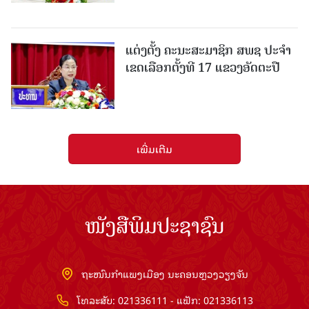
ແຕ່ງຕັ້ງ ຄະນະສະມາຊິກ ສພຊ ປະຈຳ
ເຂດເລືອກຕັ້ງທີ 17 ແຂວງອັດຕະປື
ເພີ່ມເຕີມ
ໜັງສືພິມປະຊາຊົນ
ຖະໜົນກຳແພງເມືອງ ນະຄອນຫຼວງວຽງຈັນ
ໂທລະສັບ: 021336111 - ແຟັກ: 021336113