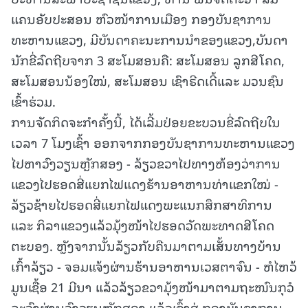
ແຄນອັບປະສອນ ຫົວໜ້າການເມືອງ ກອງບັນຊາການ
ທະຫານແຂວງ, ມີບັນດາຄະນະການນໍາຂອງແຂວງ,ບັນດາ
ນັກຂີ່ລົດຖີບຈາກ 3 ສະໂມສອນຄື: ສະໂມສອນ ລູກສີໂຄດ,
ສະໂມສອນນ້ອງໃໝ່, ສະໂມສອນ ເຊົາຣີດເດີ້ແລະ ມວນຊົນ
ເຂົ້າຮ່ວມ.
ການຈັດກິດຈະກໍາຄັ້ງນີ້, ໄດ້ເລີ້ມປ່ອຍຂະບວນຂີ່ລົດຖີບໃນ
ເວລາ 7 ໂມງເຊົ້າ ອອກຈາກກອງບັນຊາການທະຫານແຂວງ
ໄປຫາວົງວຽນຫຼັກສອງ - ລ້ຽວຂວາໄປທາງຫ້ອງວ່າການ
ແຂວງໄປຮອດສີ່ແຍກໄຟແດງຮ້ານອາຫານທ່າແຂກໃໝ່ -
ລ້ຽວຊ້າຍໄປຮອດສີ່ແຍກໄຟແດງພະແນກສຶກສາທິການ
ແລະ ກິລາແຂວງແລ້ວມຸ້ງໜ້າໄປຮອດວັດພະທາດສີໂຄດ
ຕະບອງ. ຫຼັງຈາກນັ້ນລ້ຽວກັບຄືນມາຕາມເສັ້ນທາງບ້ານ
ເກົ້າລ້ຽວ - ຈອມແຈ້ງຜ່ານຮ້ານອາຫານເວສຕາຈົນ - ຫໍໄຫວ້
ມູນເຊື້ອ 21 ມີນາ ແລ້ວລ້ຽວຂວາມຸ້ງໜ້າມາຕາມຖະໜົນກຸວໍ
ລະວົງຜ່ານວົງວຽນຫຼັກສອງ ແລ້ວເຂົ້າສູ່ ກອງບັນຊາການ