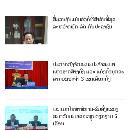
ສື່ມວນຊົນແມ່ນຂົວຕໍ່ທີ່ສໍາຄັນທີ່ສຸດ
ລະຫວ່າງພັກ-ລັດ ກັບປະຊາຊົນ
ປະກາດກົງຈັກຄະນະປະຈໍາສະພາ
ແຫ່ງຊາດສ້າງຕັ້ງ ແລະ ແຕ່ງຕັ້ງບຸກຄະ
ລາກອນປະຈໍາ 3 ເຂດເລືອກຕັ້ງ
ພະແນກໂຍທາທິການ-ຂົນສົ່ງແຂວງ
ສະຫວັນນະເຂດສະຫຼຸບວຽກງານ 6
ເດືອນ