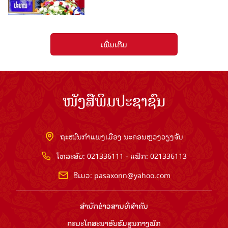
ເພີ່ມເຕີມ
ໜັງສືພິມປະຊາຊົນ
ຖະໜົນກຳແພງເມືອງ ນະຄອນຫຼວງວຽງຈັນ
ໂທລະສັບ: 021336111 - ແຟັກ: 021336113
ອີເມວ:
pasaxonn@yahoo.com
ສຳ​ນັກ​ຂ່າວ​ສານ​ທີ່​ສຳ​ຄັນ​
ຄະນະໂຄສະນາອົບຮົມ​ສູນ​ກາງ​ພັກ