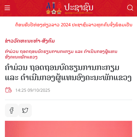
ຕ້ອນຮັບປີທ່ອງທ່ຽວລາວ 2024 ປະຊາຊົນລາວທຸກຄົນຈົ່ງພ້ອມເປັນເຈົ້າພາບ
ຂ່າວວັດທະນະທຳ-ສັງຄົມ
ຄໍາມ່ວນ ຖອດຖອນບົດຮຽນການກະກຽມ ແລະ ດຳເນີນກອງຜູ້ແທນ
ອົງຄະນະພັກແຂວງ
ຄໍາມ່ວນ ຖອດຖອນບົດຮຽນການກະກຽມ
ແລະ ດຳເນີນກອງຜູ້ແທນອົງຄະນະພັກແຂວງ
14:25 09/10/2025