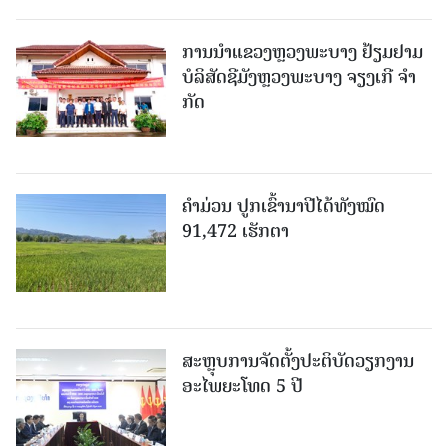
ການນຳແຂວງຫຼວງພະບາງ ຢ້ຽມ​ຢາມ
ບໍ​ລິ​ສັດຊີມັງຫຼວງພະບາງ ຈຽງເກີ ຈໍາ
ກັດ
ຄໍາມ່ວນ ປູກເຂົ້ານາປີໄດ້ທັງໝົດ
91,472 ເຮັກຕາ
ສະຫຼຸບການຈັດຕັ້ງປະຕິບັດວຽກງານ
ອະໄພຍະໂທດ 5 ປີ