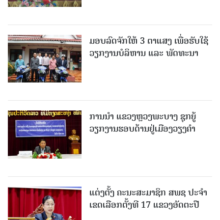
ມອບລົດຈັກໃຫ້ 3 ຕາແສງ ເພື່ອຮັບໃຊ້
ວຽກງານບໍລິຫານ ແລະ ພັດທະນາ
ການນຳ ແຂວງຫຼວງພະບາງ ຊຸກຍູ້
ວຽກງານຮອບດ້ານຢູ່ເມືອງວຽງຄໍາ
ແຕ່ງຕັ້ງ ຄະນະສະມາຊິກ ສພຊ ປະຈຳ
ເຂດເລືອກຕັ້ງທີ 17 ແຂວງອັດຕະປື