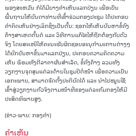
ພອງສະຫວັນ ກໍໄດ້ມີບາງຄຳເຫັນແລກປ່ຽນ ເພື່ອເປັນ
ພື້ນຖານໃຫ້ບັນດາທ່ານທີ່ເຂົ້າຮ່ວມກອງປະຊຸມ ໄດ້ປະກອບ
ຄຳຄິດເຫັນຢ່າງເລິກຊຶ່ງເປັນຕົ້ນ: ຊອກໃຫ້ເຫັນບັນຫາຂໍ້ຄົງ
ຄ້າງສາເຫດຕົ້ນຕໍ ແລະ ວິທີການແກ້ໄຂໃຫ້ຖືກຕ້ອງກັບຕົວ
ຈິງ ໂດຍສະເໜີໃຫ້ຄະນະຮັບຜິດຊອບອະນຸກຳມະການຕ່າງໆ
ໄດ້ຍົກບັນຫາຂຶ້ນມາແລກປ່ຽນ, ປະກອບຄວາມຄິດຄວາມ
ເຫັນ ພ້ອມທັງຕີລາຄາຜົນສຳເລັດ, ຂໍ້ຄົງຄ້າງ ລວມທັງ
ວຽກງານຈຸດສຸມແຕ່ລະດ້ານໃນຊຸມປີຕໍ່ໜ້າ ເພື່ອຄວາມເປັນ
ເອກະພາບ, ສາມາດຈັດຕັ້ງປະຕິບັດໄດ້ ແລະ ນໍາໄປໝູນໃຊ້
ເຂົ້າສູ່ວຽກງານຕົວຈິງຕາມໜ້າທີ່ຂອງແຕ່ລະກົມກອງໃຫ້ມີ
ປະສິດທິພາບສູງ.
(ຂ່າວ-ພາບ: ກອງຄໍາ)
ຄໍາເຫັນ