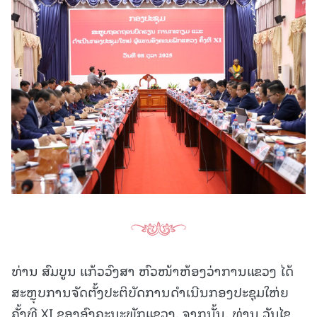
ທ່ານ ສົມບູນ ແກ້ວວົງສາ ຫົວໜ້າຫ້ອງວ່າການແຂວງ ໄດ້
ສະຫຼຸບການຈັດຕັ້ງປະຕິບັດການດຳເນີນກອງປະຊຸມໃຫ່ຍ
ຄັ້ງທີ XI ຂອງອົງຄະນະພັກແຂວງ. ຈາກນັ້ນ, ທ່ານ ວັນໄຊ