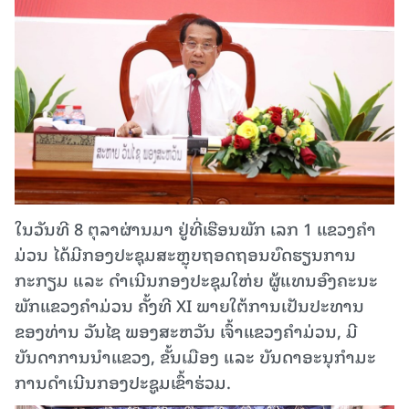
ໃນວັນທີ 8 ຕຸລາຜ່ານມາ ຢູ່ທີ່ເຮືອນພັກ ເລກ 1 ແຂວງຄໍາ
ມ່ວນ ໄດ້ມີກອງປະຊຸມສະຫຼຸບຖອດຖອນບົດຮຽນການ
ກະກຽມ ແລະ ດຳເນີນກອງປະຊຸມໃຫ່ຍ ຜູ້ແທນອົງຄະນະ
ພັກແຂວງຄໍາມ່ວນ ຄັ້ງທີ XI ພາຍໃຕ້ການເປັນປະທານ
ຂອງທ່ານ ວັນໄຊ ພອງສະຫວັນ ເຈົ້າແຂວງຄຳມ່ວນ, ມີ
ບັນດາການນຳແຂວງ, ຂັ້ນເມືອງ ແລະ ບັນດາອະນຸກໍາມະ
ການດຳເນີນກອງປະຊູມເຂົ້າຮ່ວມ.