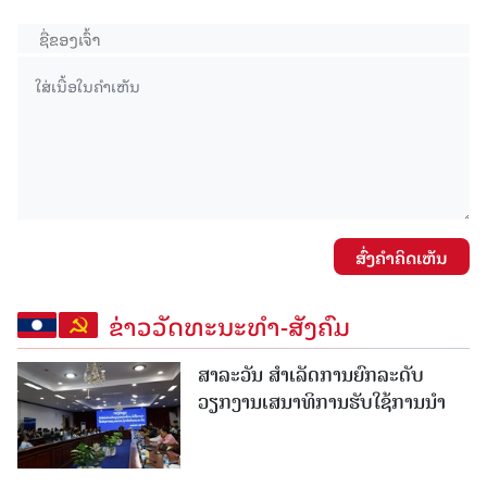
ສົ່ງຄໍາຄິດເຫັນ
ຂ່າວວັດທະນະທຳ-ສັງຄົມ
ສາລະວັນ ສໍາເລັດການຍົກລະດັບ
ວຽກງານເສນາທິການຮັບໃຊ້ການນໍາ