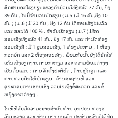
ສຶກສານອກໂຮງຮຽນແຂວງຄໍາມ່ວນມີທັງໝົດ 77 ຄົນ, ຍິງ
39 ຄົນ , ໃນນີ້ຈໍານວນນັກຮຽນ ( ມ.5 ) ມີ 16 ຄົນ,ຍິງ 10
ຄົນ ; ( ມ.6 ) ມີ 20 ຄົນ , ຍິງ 12 ຄົນ ໄດ້ສອບເສັງໄປແລ້ວ
ແລະ ສອບໄດ້ 100 % . ສໍາລັບນັກຮຽນ ( ມ.7 ) ມີສິດ
ສອບເສັງທັງໝົດ 41 ຄົນ, ຍິງ 17 ຄົນ ແລະ ກໍານົດຫ້ອງ
ສອບເສັງຄື : ມີ 1 ສູນສອບເສັງ, 1 ຫ້ອງປະທານ , 1 ຫ້ອງ
ກວດບົດ ແລະ 2 ຫ້ອງສອບເສັງ . ພ້ອມກັນນັ້ນຍັງໄດ້ຍົກໃຫ້
ເຫັນເຖິງວຽກງານການກະກຽມ ແລະ ຄວາມພ້ອມຕ່າງໆ
ເປັນຕົ້ນແມ່ນ : ການຈັດຕັ້ງປະຕິບັດ , ດ້ານຫຼັກສູດ ແລະ
ການທວນຄືນໃຫ້ນັກຮຽນ , ດ້ານສະຖານທີ່ ແລະ
ອຸປະກອນການສອບເສັງ ລວມໄປເຖິງຂໍ້ສະດວກ ແລະ ຂໍ້
ຫຍຸ້ງຍາກຕ່າງໆ .
ໃນພິທີອັນມີຄວາມໝາຍສໍາຄັນທ່ານ ບຸນປອນ ທອງສຸ
ວັນນະລາດ ແລະ ທ່ານ ນາງ ບຸນເພັງ ປະທໍາມະວົງ ກໍໄດ້ຜັດ