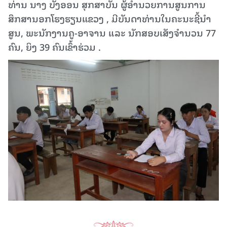
ທ່ານ ນາງ ບັງອອນ ສຸກສາບັນ ຜູ້ອໍານວຍການສູນການ
ສຶກສານອກໂຮງຮຽນແຂວງ , ມີບັນດາທ່ານໃນຄະນະຊີ້ນໍາ
ສູນ, ພະນັກງານຄູ-ອາຈານ ແລະ ນັກສອບເສັງຈໍານວນ 77
ຄົນ, ຍິງ 39 ຄົນເຂົ້າຮ່ວມ .