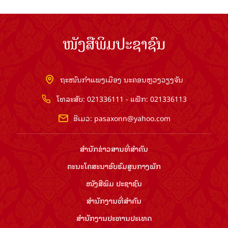
ໜັງສືພິມປະຊາຊົນ
ຖະໜົນກຳແພງເມືອງ ນະຄອນຫຼວງວຽງຈັນ
ໂທລະສັບ: 021336111 - ແຟັກ: 021336113
ອີເມວ:
pasaxonn@yahoo.com
ສຳ​ນັກ​ຂ່າວ​ສານ​ທີ່​ສຳ​ຄັນ​
ຄະນະໂຄສະນາອົບຮົມ​ສູນ​ກາງ​ພັກ
ໜັງສືພິມ ປະ​ຊາ​ຊົນ
ສຳ​ນັກ​ງານ​ທີ່​ສຳ​ຄັນ
ສຳ​ນັກ​ງານ​ປະ​ທານ​ປະ​ເທດ