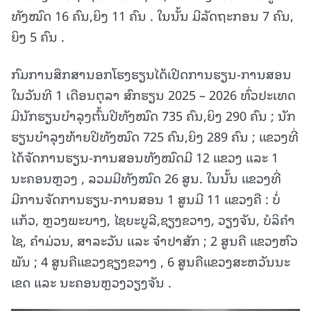
ທັງໝົດ 16 ຄົນ,ຍິງ 11 ຄົນ . ໃນນັ້ນ ມີລັດຖະກອນ 7 ຄົນ,
ຍິງ 5 ຄົນ .
ກົມການສຶກສານອກໂຮງຮຽນໄດ້ເປີດການຮຽນ-ການສອນ
ໃນວັນທີ 1 ເດືອນຕຸລາ ສົກຮຽນ 2025 – 2026 ທົ່ວປະເທດ
ມີນັກຮຽນບໍາລຸງຕົ້ນປີທັງໝົດ 735 ຄົນ,ຍິງ 290 ຄົນ ; ນັກ
ຮຽນບໍາລຸງທ້າຍປີທັງໝົດ 725 ຄົນ,ຍິງ 289 ຄົນ ; ແຂວງທີ່
ໄດ້ຈັດການຮຽນ-ການສອນທັງໝົດມີ 12 ແຂວງ ແລະ 1
ນະຄອນຫຼວງ , ລວມມີທັງໝົດ 26 ສູນ. ໃນນັ້ນ ແຂວງທີ່
ມີການຈັດການຮຽນ-ການສອນ 1 ສູນມີ 11 ແຂວງຄື : ບໍ່
ແກ້ວ, ຫຼວງພະບາງ, ໄຊຍະບູລີ,ຊຽງຂວາງ, ວຽງຈັນ, ບໍລິຄໍາ
ໄຊ, ຄໍາມ່ວນ, ສາລະວັນ ແລະ ຈໍາປາສັກ ; 2 ສູນຄື ແຂວງຫົວ
ພັນ ; 4 ສູນຄືແຂວງຊຽງຂວາງ , 6 ສູນຄືແຂວງສະຫວັນນະ
ເຂດ ແລະ ນະຄອນຫຼວງວຽງຈັນ .