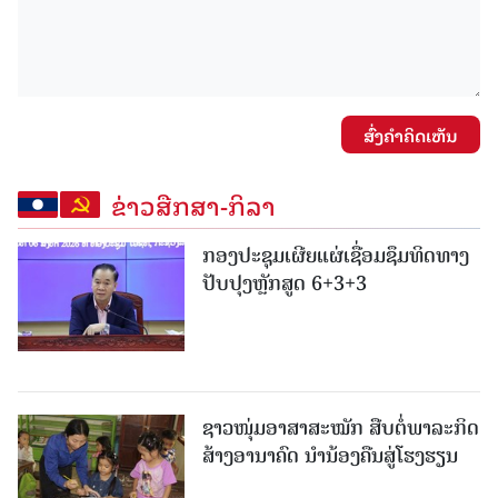
ສົ່ງຄໍາຄິດເຫັນ
ຂ່າວສືກສາ-ກິລາ
ກອງປະຊຸມເຜີຍແຜ່ເຊື່ອມຊຶມທິດທາງ
ປັບປຸງຫຼັກສູດ 6+3+3
ຊາວໜຸ່ມອາສາສະໝັກ ສືບຕໍ່ພາລະກິດ
ສ້າງອານາຄົດ ນໍານ້ອງຄືນສູ່ໂຮງຮຽນ