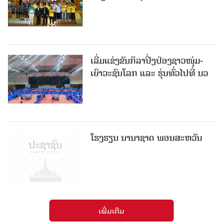
ເລີ່ມແຂ່ງຂັນກິລາປິ່ງປ່ອງຊາວໜຸ່ມ-
ເຍົາວະຊົນໂລກ ແລະ ຮຸ່ນທົ່ວໄປທີ່ ນວ
ໂຮງຮຽນ ນານາຊາດ ພອນສະຫວັນ
ເພີ່ມເຕີມ