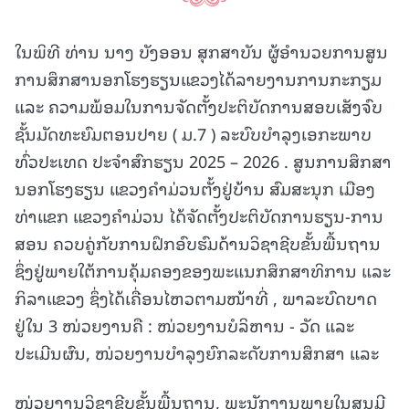
ໃນພິທີ ທ່ານ ນາງ ບັງອອນ ສຸກສາບັນ ຜູ້ອໍານວຍການສູນ
ການສຶກສານອກໂຮງຮຽນແຂວງໄດ້ລາຍງານການກະກຽມ
ແລະ ຄວາມພ້ອມໃນການຈັດຕັ້ງປະຕິບັດການສອບເສັງຈົບ
ຊັ້ນມັດທະຍົມຕອນປາຍ ( ມ.7 ) ລະບົບບໍາລຸງເອກະພາບ
ທົ່ວປະເທດ ປະຈໍາສົກຮຽນ 2025 – 2026 . ສູນການສຶກສາ
ນອກໂຮງຮຽນ ແຂວງຄໍາມ່ວນຕັ້ງຢູ່ບ້ານ ສົມສະນຸກ ເມືອງ
ທ່າແຂກ ແຂວງຄໍາມ່ວນ ໄດ້ຈັດຕັ້ງປະຕິບັດການຮຽນ-ການ
ສອນ ຄວບຄູ່ກັບການຝຶກອົບຮົມດ້ານວິຊາຊີບຂັ້ນພື້ນຖານ
ຊຶ່ງຢູ່ພາຍໃຕ້ການຄຸ້ມຄອງຂອງພະແນກສຶກສາທິການ ແລະ
ກິລາແຂວງ ຊຶ່ງໄດ້ເຄື່ອນໄຫວຕາມໜ້າທີ່ , ພາລະບົດບາດ
ຢູ່ໃນ 3 ໜ່ວຍງານຄື : ໜ່ວຍງານບໍລິຫານ - ວັດ ແລະ
ປະເມີນຜົນ, ໜ່ວຍງານບໍາລຸງຍົກລະດັບການສຶກສາ ແລະ
ໜ່ວຍງານວິຊາຊີບຂັ້ນພື້ນຖານ, ພະນັກງານພາຍໃນສູນມີ