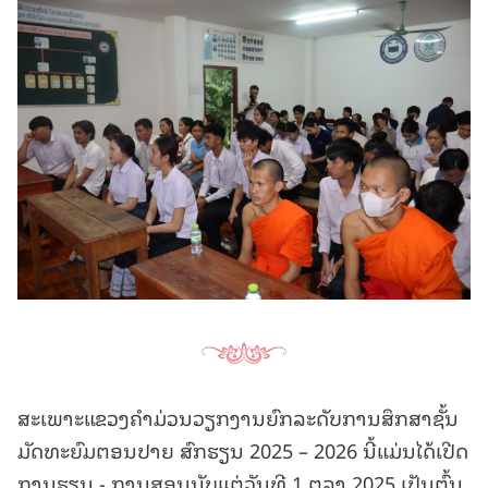
ສະເພາະແຂວງຄໍາມ່ວນວຽກງານຍົກລະດັບການສຶກສາຊັ້ນ
ມັດທະຍົມຕອນປາຍ ສົກຮຽນ 2025 – 2026 ນີ້ແມ່ນໄດ້ເປີດ
ການຮຽນ - ການສອນນັບແຕ່ວັນທີ 1 ຕຸລາ 2025 ເປັນຕົ້ນ