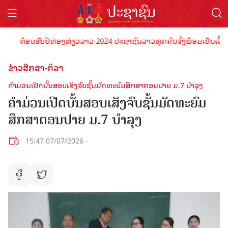
ຕ້ອນຮັບປີທ່ອງທ່ຽວລາວ 2024 ປະຊາຊົນລາວທຸກຄົນຈົ່ງພ້ອມເປັນເຈົ້າພາບທີ່
ຂ່າວສືກສາ-ກິລາ
ຄໍາມ່ວນເປີດບັ້ນສອບເສັງຈົບຊັ້ນມັດທະຍົມສຶກສາຕອນປາຍ ມ.7 ບໍາລຸງ
ຄໍາມ່ວນເປີດບັ້ນສອບເສັງຈົບຊັ້ນມັດທະຍົມ
ສຶກສາຕອນປາຍ ມ.7 ບໍາລຸງ
15:47 07/07/2026