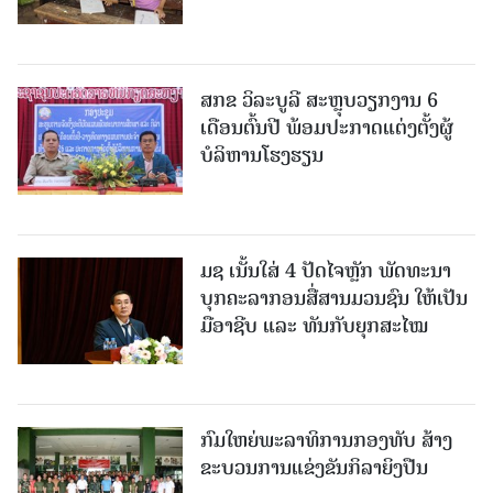
ສກຂ ວິລະບູລີ ສະຫຼຸບວຽກງານ 6
ເດືອນຕົ້ນປີ ພ້ອມປະກາດແຕ່ງຕັ້ງຜູ້
ບໍລິຫານໂຮງຮຽນ
ມຊ ເນັ້ນໃສ່ 4 ປັດໄຈຫຼັກ ພັດທະນາ
ບຸກຄະລາກອນສື່ສານມວນຊົນ ໃຫ້ເປັນ
ມືອາຊີບ ແລະ ທັນກັບຍຸກສະໄໝ
ກົມໃຫຍ່ພະລາທິການກອງທັບ ສ້າງ
ຂະບວນການແຂ່ງຂັນກິລາຍິງປືນ