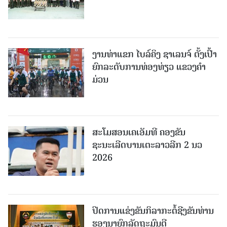
ງານທ່າແຂກ ໄບລ໌ຄິງ ຊາເລນຈ໌ ຕັ້ງເປົ້າ
ຍົກລະດັບການທ່ອງທ່ຽວ ແຂວງຄໍາ
ມ່ວນ
ສະໂມສອນເຄເອັມທີ ຄອງຂັນ
ຊະນະເລີດບານເຕະລາວລີກ 2 ນວ
2026
ປິດການແຂ່ງຂັນກິລາກະຕໍ້ຊີງຂັນທ່ານ
ຮອງນາຍົກລັດຖະມົນຕີ