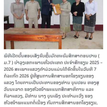
ພິທີເປີດບັ້ນສອບເສັງຈົບຊັ້ນມັດທະຍົມສຶກສາຕອນປາຍ (
ມ.7 ) ບໍາລຸງເອກະພາບທົ່ວປະເທດ ປະຈໍາສົກຮຽນ 2025 –
2026 ສະເພາະແຂວງຄໍາມ່ວນແມ່ນໄດ້ຈັດຂຶ້ນໃນວັນທີ 7
ກໍລະກົດ 2026 ຢູ່ທີ່ສູນການສຶກສານອກໂຮງຮຽນຂອງ
ແຂວງ ໂດຍການເປັນປະທານຂອງທ່ານ ບຸນປອນ ທອງສຸ
ວັນນະລາດ ຮອງຫົວໜ້າພະແນກສຶກສາທິການ ແລະ
ກິລາແຂວງ, ມີທ່ານ ນາງ ບຸນເພັງ ປະທໍາມະວົງ ຮອງ
ຫົວໜ້າພະແນກຕໍ່ເນື່ອງ ກົມການສຶກສານອກໂຮງຮຽນ,