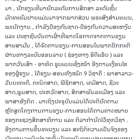
ມາ , ນັກຮຽນທີ່ມາຍົກລະດັບການສຶກສາ ລະດັບຊັ້ນ
ມັດທະຍົມປາຍແມ່ນມາຈາກພາກສ່ວນ ພຣະສົງສໍາມະເນນ,
ພະນັກງານ , ກໍາລັງປ້ອງກັນຊາດ-ປ້ອງກັນຄວາມສະຫງົບ
ແລະ ປະຊາຊົນບັນດາເຜົ່າທີ່ພາດໂອກາດຈາກການຮຽນ
ສາຍສາມັນ , ໄດ້ຈັດການຮຽນ-ການສອນໃນພາກປົກກະຕິ
ຜ່ານທາງລະບົບອອນລາຍ ( ຊ່ອງທາງ ອີດີແອັບ ) ແລະ
ພາກວັນເສົາ - ອາທິດ ຮູບແບບເຊິ່ງໜ້າ ອີງຕາມເງື່ອນໄຂ
ຂອງຜູ້ຮຽນ , ໄດ້ຮຽນ-ສອນທັງໝົດ 9 ວິຊາຄື : ພາສາລາວ-
ວັນນະຄະດີ, ຄະນິດສາດ, ຟີຊິກສາດ, ເຄມີສາດ, ຊີວະ
ສາດ,ພູມສາດ, ປະຫວັດສາດ, ສຶກສາພົນລະເມືອງ ແລະ
ພາສາອັງກິດ . ມາເຖິງປະຈຸບັນແມ່ນໄດ້ປະຕິບັດຕາມ
ຫຼັກສູດໂຄງການການຮຽນ-ການສອນໄດ້ຕາມຄາດໝາຍ
ຂອງກະຊວງສຶກສາທິການ ແລະ ກິລາກໍານົດໄວ້ທຸກວິຊາ .
ອີງຕາມການຂຶ້ນທະບຽນ ແລະ ສະຖິຕິຄວາມເປັນຈິງຂອງ
ນັກຮຽນລະບົບບໍາລຸງຊັ້ນມັດທະຍົມຕອນປາຍຂອງສູນການ