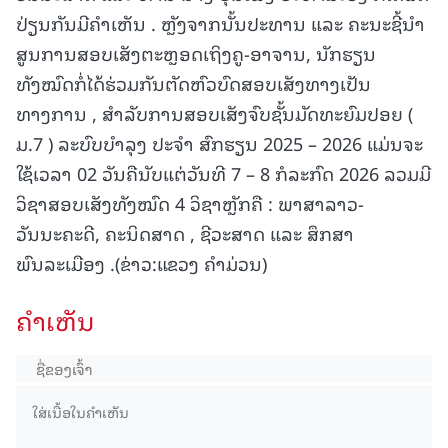
ປ່ຽນກັນມີຄໍາເຫັນ . ຫຼັງຈາກນັ້ນປະທານ ແລະ ຄະນະຊີ້ນໍາ
ສູນການສອບເສັງຕະຫຼອດເຖິງຄູ-ອາຈານ, ນັກຮຽນ
ທັງໝົດກໍ່ໄດ້ຮ່ວມກັນຕັດຫົວບົດສອບເສັງທາງເປັນ
ທາງການ , ສໍາລັບການສອບເສັງຈົບຊັ້ນມັດທະຍົມປອຍ (
ມ.7 ) ລະບົບບໍາລຸງ ປະຈໍາ ສົກຮຽນ 2025 – 2026 ແມ່ນຈະ
ໃຊ້ເວລາ 02 ວັນຄືນັບແຕ່ວັນທີ 7 – 8 ກໍລະກົດ 2026 ລວມມີ
ວິຊາສອບເສັງທັງໝົດ 4 ວິຊາຫຼັກຄື : ພາສາລາວ-
ວັນນະຄະດີ, ຄະນິດສາດ , ຊີວະສາດ ແລະ ສຶກສາ
ພົນລະເມືອງ .(ຂ່າວ:ແຂວງ ຄຳມ່ວນ)
ຄໍາເຫັນ