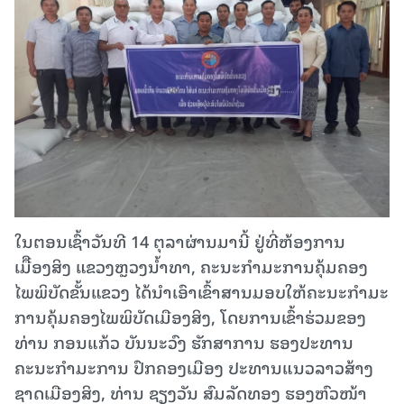
ໃນຕອນເຊົ້າວັນທີ 14 ຕຸລາຜ່ານມານີ້ ຢູ່ທີ່ຫ້ອງການ
ເມືືອງສິງ ແຂວງຫຼວງນໍ້າທາ, ຄະນະກໍາມະການຄຸ້ມຄອງ
ໄພພິບັດຂັ້ນແຂວງ ໄດ້ນໍາເອົາເຂົ້າສານມອບໃຫ້ຄະນະກໍາມະ
ການຄຸ້ມຄອງໄພພິບັດເມືອງສິງ, ໂດຍການເຂົ້າຮ່ວມຂອງ
ທ່ານ ກອນແກ້ວ ບັນນະວົງ ຮັກສາການ ຮອງປະທານ
ຄະນະກໍາມະການ ປົກຄອງເມືອງ ປະທານແນວລາວສ້າງ
ຊາດເມືອງສິງ, ທ່ານ ຊຽງວັນ ສົມລັດທອງ ຮອງຫົວໜ້າ