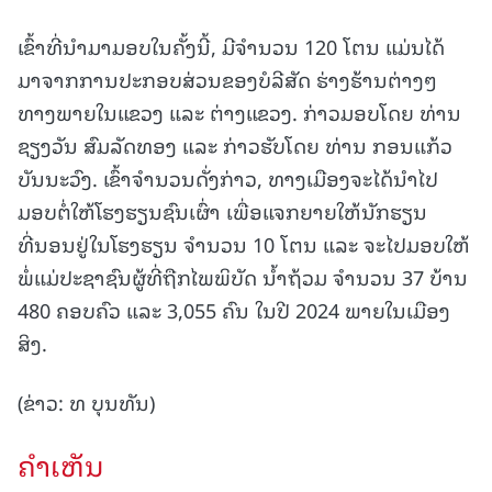
ເຂົ້າທີ່ນໍາມາມອບໃນຄັ້ງນີ້, ມີຈໍານວນ 120 ໂຕນ ແມ່ນໄດ້
ມາຈາກການປະກອບສ່ວນຂອງບໍລີສັດ ຮ່າງຮ້ານຕ່າງໆ
ທາງພາຍໃນແຂວງ ແລະ ຕ່າງແຂວງ. ກ່າວມອບໂດຍ ທ່ານ
ຊຽງວັນ ສົມລັດທອງ ແລະ ກ່າວຮັບໂດຍ ທ່ານ ກອນແກ້ວ
ບັນນະວົງ. ເຂົ້າຈໍານວນດັ່ງກ່າວ, ທາງເມືອງຈະໄດ້ນໍາໄປ
ມອບຕໍ່ໃຫ້ໂຮງຮຽນຊົນເຜົ່າ ເພື່ອແຈກຍາຍໃຫ້ນັກຮຽນ
ທີ່ນອນຢູ່ໃນໂຮງຮຽນ ຈໍານວນ 10 ໂຕນ ແລະ ຈະໄປມອບໃຫ້
ພໍ່ແມ່ປະຊາຊົນຜູ້ທີ່ຖືກໄພພິບັດ ນໍ້າຖ້ວມ ຈໍານວນ 37 ບ້ານ
480 ຄອບຄົວ ແລະ 3,055 ຄົນ ໃນປີ 2024 ພາຍໃນເມືອງ
ສິງ.
(ຂ່າວ: ທ ບຸນທັນ)
ຄໍາເຫັນ