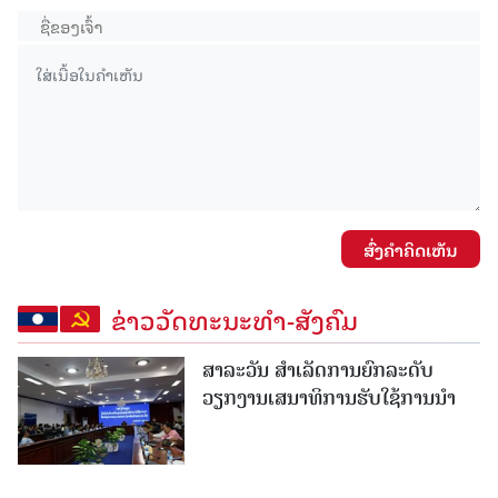
ສົ່ງຄໍາຄິດເຫັນ
ຂ່າວວັດທະນະທຳ-ສັງຄົມ
ສາລະວັນ ສໍາເລັດການຍົກລະດັບ
ວຽກງານເສນາທິການຮັບໃຊ້ການນໍາ