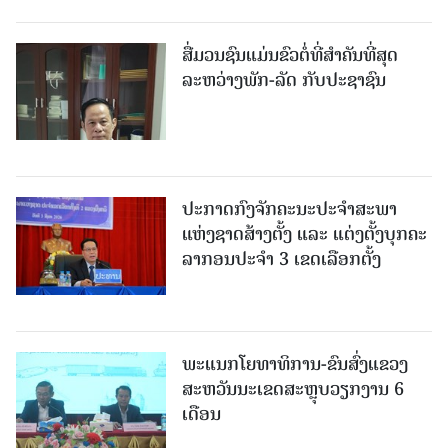
ສື່ມວນຊົນແມ່ນຂົວຕໍ່ທີ່ສໍາຄັນທີ່ສຸດ
ລະຫວ່າງພັກ-ລັດ ກັບປະຊາຊົນ
ປະກາດກົງຈັກຄະນະປະຈໍາສະພາ
ແຫ່ງຊາດສ້າງຕັ້ງ ແລະ ແຕ່ງຕັ້ງບຸກຄະ
ລາກອນປະຈໍາ 3 ເຂດເລືອກຕັ້ງ
ພະແນກໂຍທາທິການ-ຂົນສົ່ງແຂວງ
ສະຫວັນນະເຂດສະຫຼຸບວຽກງານ 6
ເດືອນ