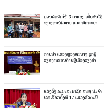
ມອບລົດຈັກໃຫ້ 3 ຕາແສງ ເພື່ອຮັບໃຊ້
ວຽກງານບໍລິຫານ ແລະ ພັດທະນາ
ການນຳ ແຂວງຫຼວງພະບາງ ຊຸກຍູ້
ວຽກງານຮອບດ້ານຢູ່ເມືອງວຽງຄໍາ
ແຕ່ງຕັ້ງ ຄະນະສະມາຊິກ ສພຊ ປະຈຳ
ເຂດເລືອກຕັ້ງທີ 17 ແຂວງອັດຕະປື