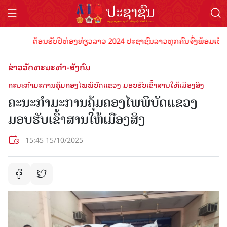
ຕ້ອນຮັບປີທ່ອງທ່ຽວລາວ 2024 ປະຊາຊົນລາວທຸກຄົນຈົ່ງພ້ອມເປັນເຈົ້າພ
ຂ່າວວັດທະນະທຳ-ສັງຄົມ
ຄະນະກໍາມະການຄຸ້ມຄອງໄພພິບັດແຂວງ ມອບຮັບເຂົ້າສານໃຫ້ເມືອງສິງ
ຄະນະກໍາມະການຄຸ້ມຄອງໄພພິບັດແຂວງ
ມອບຮັບເຂົ້າສານໃຫ້ເມືອງສິງ
15:45 15/10/2025