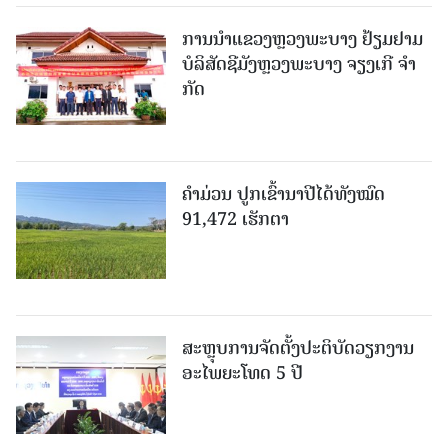
ການນຳແຂວງຫຼວງພະບາງ ຢ້ຽມ​ຢາມ
ບໍ​ລິ​ສັດຊີມັງຫຼວງພະບາງ ຈຽງເກີ ຈໍາ
ກັດ
ຄໍາມ່ວນ ປູກເຂົ້ານາປີໄດ້ທັງໝົດ
91,472 ເຮັກຕາ
ສະຫຼຸບການຈັດຕັ້ງປະຕິບັດວຽກງານ
ອະໄພຍະໂທດ 5 ປີ