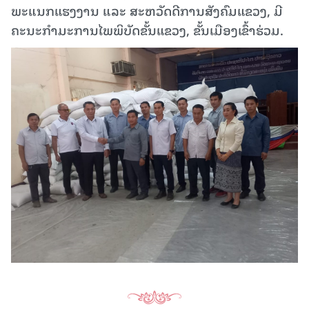
ພະແນກແຮງງານ ແລະ ສະຫວັດດີການສັງຄົມແຂວງ, ມີ
ຄະນະກໍາມະການໄພພິບັດຂັ້ນແຂວງ, ຂັ້ນເມືອງເຂົ້າຮ່ວມ.