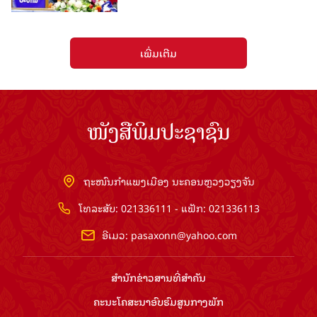
ເພີ່ມເຕີມ
ໜັງສືພິມປະຊາຊົນ
ຖະໜົນກຳແພງເມືອງ ນະຄອນຫຼວງວຽງຈັນ
ໂທລະສັບ: 021336111 - ແຟັກ: 021336113
ອີເມວ:
pasaxonn@yahoo.com
ສຳ​ນັກ​ຂ່າວ​ສານ​ທີ່​ສຳ​ຄັນ​
ຄະນະໂຄສະນາອົບຮົມ​ສູນ​ກາງ​ພັກ