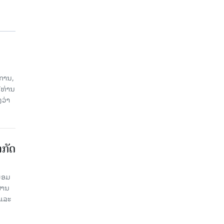
ການ,
ີທ່ານ
ວ່າ
າກັດ
ພ້ອມ
່ານ​
 ແລະ