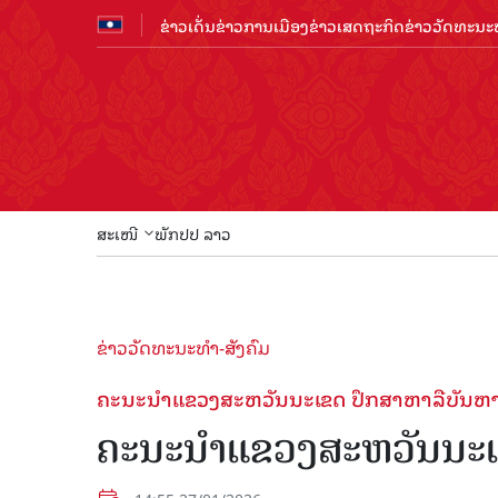
ຂ່າວເດັ່ນ
ຂ່າວການເມືອງ
ຂ່າວເສດຖະກິດ
ຂ່າວວັດທະນະທ
ສະເໜີ
ພັກປປ ລາວ
ຂ່າວວັດທະນະທຳ-ສັງຄົມ
ຄະນະນໍາແຂວງສະຫວັນນະເຂດ ປຶກສາຫາລືບັນຫາ
ຄະນະນໍາແຂວງສະຫວັນນະເ