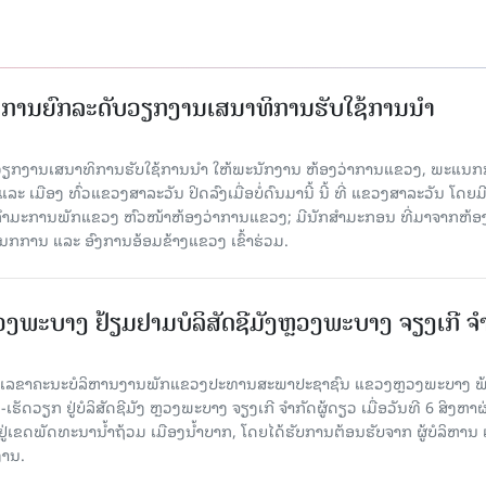
ັດການຍົກລະດັບວຽກງານເສນາທິການຮັບໃຊ້ການນໍາ
ັບວຽກງານເສນາທິການຮັບໃຊ້ການນໍາ ໃຫ້ພະນັກງານ ຫ້ອງວ່າການແຂວງ, ພະແນກ
 ເມືອງ ທົ່ວແຂວງສາລະວັນ ປິດລົງເມື່ອ​ບໍ່​ດົນ​ມາ​ນີ້ ນີ້ ທີ່ ແຂວງສາລະວັນ ໂດຍ​ມ
ກຳມະການພັກແຂວງ ຫົວໜ້າຫ້ອງວ່າການແຂວງ; ມີນັກສຳມະກອນ ທີ່ມາຈາກຫ້ອງ
ກການ ແລະ ອົງການອ້ອມຂ້າງແຂວງ ເຂົ້າຮ່ວມ.
ະບາງ ຢ້ຽມ​ຢາມບໍ​ລິ​ສັດຊີມັງຫຼວງພະບາງ ຈຽງເກີ ຈໍ
ົງ ເລ​ຂາ​ຄະ​ນະ​ບໍ​ລິ​ຫານ​ງານ​ພັກແຂວງປະທານສະພາປະຊາຊົນ ແຂວງຫຼວງພະບາງ 
ັດວຽກ ຢູ່ບໍລິສັດຊີມັງ ຫຼວງພະບາງ ຈຽງເກີ ຈໍາກັດຜູ້ດຽວ ເມື່ອ​ວັນ​ທີ 6 ສິງ​ຫາ​ຜ
ຕັ້ງຢູ່ເຂດພັດທະນານ້ຳຖ້ວມ ເມືອງນໍ້າບາກ, ໂດຍໄດ້ຮັບການຕ້ອນຮັບຈາກ ຜູ້ບໍລິຫານ
ານ.