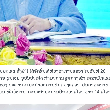
 ຄັ້ງທີ I ໄດ້ຈັດຂຶ້ນທີ່ຫ້ອງວ່າການແຂວງ ໃນວັນທີ 26
 ບຸນໂຈມ ອຸບົນປະເສີດ ກຳມະການສູນກາງພັກ ເລຂາພັກແຂ
ກແຂວງ ປະທານຄະນະກຳມະການປົກຄອງແຂວງ, ບັນດາສະຫາຍ
ພົມວິຫານ, ຄະນະກຳມະການປົກຄອງເມືອງ ຈາກ 14 ເມືອ