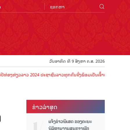
n
ວັນອາທິດ ທີ 9 ສິງຫາ ຄ.ສ. 2026
ວລາວ 2024 ປະຊາຊົນລາວທຸກຄົນຈົ່ງພ້ອມເປັນເຈົ້າພາບທີ່ດີ ຕ້ອນຮັບນັກທ່ອງ
ຂ່າວ​ລ່າ​ສຸດ
ໆ
ແຈ້ງຂ່າວພິເສດ ຂອງຄະນະ
ບໍລິຫານງານສູນກາງພັກ