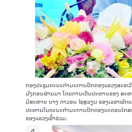
ກອງປະຊຸມຄະນະກຳມະການປົກຄອງແຂວງສະຫວັນນະເຂດ
ມັງກອນຜ່ານມາ ໂດຍການເປັນປະທານຂອງ ສະຫາຍ
ມີສະຫາຍ ນາງ ດາວອນ ໄຊສຸລຽນ ຮອງເລຂາພັ
ປະທານໃນຄະນະກຳມະການປົກຄອງນະຄອນໄກສອນ 
ຂອງແຂວງເຂົ້າຮ່ວມ.