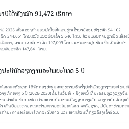
ານາປີໄດ້ທັງໝົດ 91,472 ເຮັກຕາ
າປີ 2026 ທົ່ວແຂວງຄໍາມ່ວນມີເນື້ອທີ່ແຜນປູກເຂົ້ານາປີລວມທັງໝົດ 94,102
ລິດ 344,651 ໂຕນ,ໝົດແນວພັນເຂົ້າ 5,646 ໂຕນ, ສ່ວນແຜນການປູກພືດເພື່ອເປ
ຮັກຕາ, ຄາດຄະເນຜົນຜະລິດ 197,009 ໂຕນ; ແຜນການປູກພືດເພື່ອເປັນສິນຄ້າ
ະເນຜົນຜະລິດ 147,641 ໂຕນ.
ັ້ງປະຕິບັດວຽກງານອະໄພຍະໂທດ 5 ປີ
ທດລະດັບຊາດ ໄດ້ຈັດກອງປະຊຸມສະຫຼຸບການຈັດຕັ້ງປະຕິບັດວຽກງານອະໄພຍ
ວາງທິດທາງ 5 ປີ (2026-2030) ຂຶ້ນໃນວັນທີ 7 ສິງຫານີ້ ທີ່ນະຄອນຫຼວງວຽງຈັນ
ານ ຄໍາພັນ ພົມມະທັດ ກຳມະການກົມການເມືອງສູນກາງພັກ ຮອງນາຍົກລັດຖະມົ
ິທຳ ທັງເປັນປະທານຄະນະກຳມະການອະໄພຍະໂທດ ລະດັບຊາດ, ມີບັນດາທ່ານຄະ
ກຳມະການອະໄພຍະໂທດລະດັບຊາດ ແລະ ພາກສ່ວນທີ່ກ່ຽວຂ້ອງເຂົ້າຮ່ວມ.