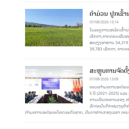
ຄໍາມ່ວນ ປູກເຂົ້
07/08/2026 13:14
ໃນລະດູການຜະລິດເຂົ້ານ
ເຮັກຕາ,ຄາດຄະເນຜົນຜະ
ສະບຽງອາຫານ 54,319 ເ
39,783 ເຮັກຕາ, ຄາດຄ
ສະຫຼຸບການຈັດຕ
07/08/2026 13:09
ຄະນະກຳມະການອະໄພຍະໂ
5 ປີ (2021-2025) ແລະ 
ການເປັນປະທານຂອງ ທ່
ລັດຖະມົນຕີກະຊວງຍຸຕ
ກໍາມະການອະໄພຍະໂທດລະດັບຊາດ, ບັນດາທ່ານກອງເລຂາ ຄະນະ