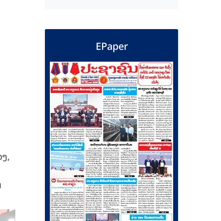
EPaper
ວງ,
ງ