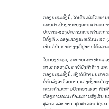
ກອງປະຊຸມຄັ້ງນີ້, ໄດ້ເຜີຍແຜ່ກົດໝາ
ແຜນດຳເນີນງານຂອງຄະນະກຳມະການປົ
ປະທານ-ຮອງປະທານຄະນະກຳມະການປ
ປີຄັ້ງທີ X ຂອງແຂວງສະຫວັນນະເຂດ (
ເຫັນຕໍ່ບັນຫາຕ່າງໆທີ່ຢູ່ພາຍໃຕ້ຄວ
ໃນກອງປະຊຸມ, ສະຫາຍເລຂາພັກແຂວງ ໄດ້
ສາເຫດຂອງບັນຫາທີ່ຍັງຄົງຄ້າງ ແລະ 
ກອງປະຊຸມຄັ້ງນີ້, ຍັງໄດ້ມີການປ
ຂໍ້ຕົກລົງວ່າດ້ວຍການແຕ່ງຕັ້ງພະນັກ
ຄະນະກຳມະການປົກຄອງແຂວງ ຕົກລົງແ
ຫ້ອງການຄະນະກຳມະການສົ່ງເສີມ ແລ
ສຸລາດ ແລະ ທ່ານ ສຸກສາຄອນ ໄຊຊະນ