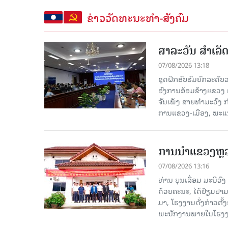
ຂ່າວວັດທະນະທຳ-ສັງຄົມ
ສາລະວັນ ສໍາເລ
07/08/2026 13:18
ຊຸດຝຶກອົບຮົມຍົກລະດ
ອົງການອ້ອມຂ້າງແຂວງ ແລະ
ຈັນເພັງ ສາຍທຳມະວົງ 
ການແຂວງ-ເມືອງ, ພະແນ
ການນຳແຂວງຫຼວງພ
07/08/2026 13:16
ທ່ານ ບຸນເລື່ອມ ມະນີວ
ດ້ວຍຄະນະ, ໄດ້ຢ້ຽມຢາມ-ເຮ
ມາ, ໂຮງ​ງານ​ດັ່ງ​ກ່າວ
ພະນັກງານພາຍໃນໂຮງງ