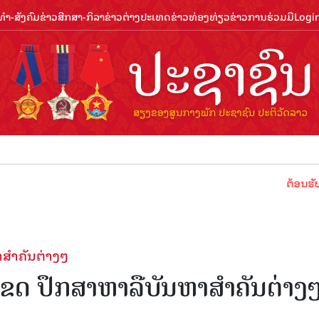
ຳ-ສັງຄົມ
ຂ່າວສືກສາ-ກິລາ
ຂ່າວຕ່າງປະເທດ
ຂ່າວທ່ອງທ່ຽວ
ຂ່າວການຮ່ວມມື
Logi
ຕ້ອນຮັບປີທ່ອງທ່ຽ
ສຳຄັນຕ່າງໆ
ຂດ ປຶກສາຫາລືບັນຫາສຳຄັນຕ່າງ