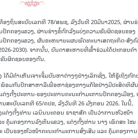
ຍທ້ອງຖິ່ນສະບັບເລກທີ 78/ສພຊ, ລົງວັນທີ 20ມີນາ2025, ຜ່ານຮ
ກຄອງແຂວງ, ຜ່ານຮ່າງຂໍ້ຕົກລົງແບ່ງຄວາມຮັບຜິດຊອບຂອງ
ົກຄອງແຂວງ, ຜັນຂະຫຍາຍແຜນພັດທະນາເສດຖະກິດ-ສັງຄົ
2026-2030). ຈາກນັ້ນ, ບັນດາສະຫາຍທີ່ເຂົ້າຮ່ວມໄດ້ປະກອບຄຳ
າມຮັບຜິດຊອບຂອງຕົນ.
ມີຄໍາເຫັນເຈາະຈີ້ມບັນຫາຕ່າງໆຢ່າງເລິກເຊິ່ງ, ໃຫ້ຮູ້ເຖິງກົ
ພ້ອມກັນປຶກສາຫາລືເພື່ອຫາຊ່ອງທາງແກ້ໄຂຢ່າງມີປະສິດທິຜົນ
ະກາດແຕ່ງຕັ້ງປະທານ-ຮອງປະທານຄະນະກຳມະການປົກຄອງເມືອງ, 
ງານສະບັບເລກທີ 65/ຄປຂ, ລົງວັນທີ 26 ມັງກອນ 2026. ໃນນີ້,
ຕ່ງຕັ້ງທ່ານ ເລນິນນະຄອນ ຣາຊາສັກ ເປັນວ່າການຫົວໜ້າ
ະ ຄຸ້ມຄອງການລົງທຶນແຂວງ, ແຕ່ງຕັ້ງທ່ານ ນາງ ເພັດສະ ໄໝ
ະ ເປັນຮອງຫົວໜ້າຄະນະກຳມະການສົ່ງເສີມ ແລະ ຄຸ້ມຄອງການ