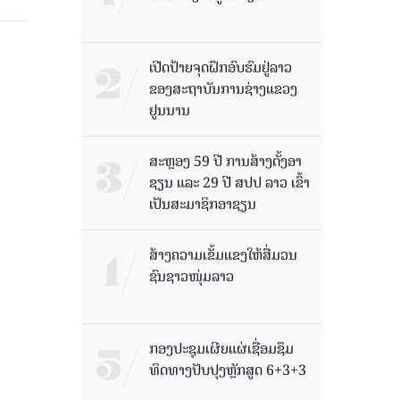
ເປີດປ້າຍຈຸດຝຶກອົບຮົມຢູ່ລາວ
ຂອງສະຖາບັນການຊ່າງແຂວງ
ຢູນນານ
ສະຫຼອງ 59 ປີ ການສ້າງຕັ້ງອາ
ຊຽນ ແລະ 29 ປີ ສປປ ລາວ ເຂົ້າ
ເປັນສະມາຊິກອາຊຽນ
ສ້າງຄວາມເຂັ້ມແຂງໃຫ້ສື່ມວນ
ຊົນຊາວໜຸ່ມລາວ
ກອງປະຊຸມເຜີຍແຜ່ເຊື່ອມຊຶມ
ທິດທາງປັບປຸງຫຼັກສູດ 6+3+3