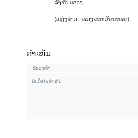
ລົງທຶນແຂວງ.
(ແຫຼ່ງຂ່າວ: ແຂວງສະຫວັນນະເຂດ)
ຄໍາເຫັນ