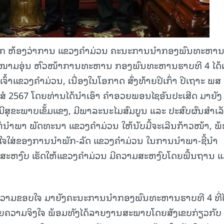
ບແຂກ ຫ້ອງວ່າການ ແຂວງຄໍາມ່ວນ ຄະນະການນໍາກອງພົນທະຫາ
ສະໜາມອຸ່ນ ຫົວໜ້າການທະຫານ ກອງພົນທະຫານຮາບທີ 4 ໄດ້ເຂ
າແຂວງຄໍາມ່ວນ, ເນື່ອງໃນໂອກາດ ສົ່ງທ້າຍປີເກົ່າ ປີເຖາະ ພສ
ໍສໍ 2567 ໂດຍທ່ານໄດ້ນໍາເອົາ ຄຳອວຍພອນໄຊອັນປະເສີດ ມາຍັງ
ົ່ງມີສຸຂະພາບເຂັ້ມແຂງ, ມີພາລະນະໄມສົມບູນ ແລະ ປະສົບຜົນສຳເລ
ນໍາພາ ພັດທະນາ ແຂວງຄໍາມ່ວນ ໃຫ້ນັບມື້ຈະເລີນກ້າວໜ້າ, ພ
າໃຈໃສ່ຂອງການນໍາພັກ-ລັດ ແຂວງຄໍາມ່ວນ ໃນການນໍາພາ-ຊີ້ນໍາ
ະຫງົບ ເຮັດໃຫ້ແຂວງຄໍາມ່ວນ ມີຄວາມສະຫງົບໂດຍພື້ນຖານ 
ດງຄວາມຂອບໃຈ ມາຍັງຄະນະການນໍາກອງພົນທະຫານຮາບທີ 4 ທີ່ໄ
ດ້ວຍຄວາມຈິງໃຈ ພ້ອມທັງໄດ້ລາຍງານສະພາບໂດຍສັງເຂບກ່ຽວກັບ