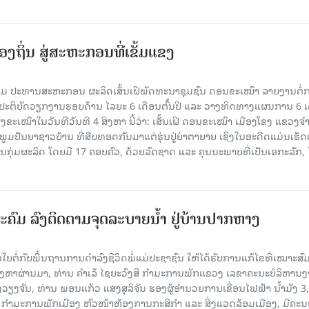
ງຖິ່ນ ສູ່ສະຫະກອນທີ່ເຂັ້ມແຂງ
ມ ປະທານສະຫະກອນ ຜະລິດເສັ້ນເຝີພັດທະນາຊຸມຊົນ ດອນຂະເໝົາ ລາຍງານຕໍ່
້ງປະຕິບັດວຽກງານຮອບດ້ານ ໄລຍະ 6 ເດືອນຕົ້ນປີ ແລະ ວາງທິດທາງແຜນການ 6 ເ
ຂະເໝົາໃນວັນທີວັນທີ 4 ສິງຫາ ນີ້ວ່າ: ເສັ້ນເຝີ ດອນຂະເໝົາ ເມືອງໂຂງ ແຂວງຈ
າກພູມປັນຍາຊາວບ້ານ ທີ່ສືບທອດກັນມາແຕ່ຮຸ່ນປູ່ຍ່າຕາຍາຍ ເຊິ່ງໃນອະດີດແມ່ນເຮັ
ັນກຸ່ມຜະລິດ ໂດຍມີ 17 ຄອບຄົວ, ດ້ວຍລົດຊາດ ແລະ ຄຸນນະພາບທີ່ເປັນເອກະລັກ, 
ະຄົມ ລົງຕິດຕາມຈຸດລະບາຍນໍ້າ ຢູ່ບ້ານປາກຫາງ
ຍຕໍ່ກັບພື້ນຖານການດໍາລົງຊີວິດພໍ່ແມ່ປະຊາຊົນ ໃຫ້ໄດ້ຮັບການແກ້ໄຂທີ່ເໝາະສົມ
ິງຫາຜ່ານມາ, ທ່ານ ຄໍາເລ້ ໄຊຍະວົງສີ ກໍາມະການພັກແຂວງ ເລຂາຄະນະບໍລິຫານ
ວຽງຈັນ, ທ່ານ ພອນແກ້ວ ແສງສຸລິຈັນ ຮອງຜູ້ອໍານວຍການເຂື່ອນໄຟຟ້າ ນໍ້າມັງ 3,
 ກໍາມະການພັກເມືອງ ຫົວໜ້າຫ້ອງການກະສິກໍາ ແລະ ສິ່ງແວດລ້ອມເມືອງ, ມີຄະ