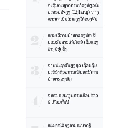
ກະຕຸ້ນຕະຫຼາດການທ່ອງທ່ຽວໃນ
ນະຄອນລີ່ຈຽງ (Lijiang) ທາງ
ພາກຕາເວັນຕົກສ່ຽງໃຕ້ຂອງຈີນ
ພາຍໃຕ້ການນໍາພາຂອງພັກ ສື່
ມວນຊົນລາວເຕີບໃຫຍ່ ເຂັ້ມແຂງ
ຢ່າງບໍ່ຢຸດຢັ້ງ
ສານປະຊາຊົນສູງສຸດ ເຊື່ອມຊຶມ
ມະຕິວ່າດ້ວຍການເພີ່ມທະວີການ
ນຳພາຂອງພັກ
ສທໜລ ສະຫຼຸບການເຄື່ອນໄຫວ
6 ເດືອນຕົ້ນປີ
ພະຍາດໄຂ້ຍຸງລາຍລະບາດຢູ່