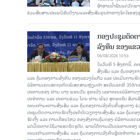
ຜ້າອາບນໍ້າຝົນແດ່ວັດພ
ຮ່ວມສືບສານປະເພນີອັນດີງາມແລະສົ່ງເສີມຄຸນຄ່າທາງຈິດໃຈຂອງຊຸມ
ກອງປະຊຸມຕິດຕາ
ລົງທຶນ ຂອງແຂວງ
06/08/2026 10:53
ໃນວັນທີ 5 ສິງຫານີ້, 
ສົ່ງເສີມ ແລະ ຄຸ້ມຄອງ
ແລະ ຄຸ້ມຄອງການລົງທຶນ ຂອງແຂວງບໍ່ແກ້ວ ແລະ ປະເມີນການຈັດຕ
ບໍລິຫານເຂດເສດຖະກິດພິເສດສາມຫຼ່ຽມຄຳ ສະບັບເລກທີ 359/ນຍ, 
ປະທານຂອງ ທ່ານ ນາງ ພອນວັນ ອຸທະວົງ ເລຂາຄະນະບໍລິຫານງານ
ປະຈໍາການ ແລະ ປະທານຮ່ວມ ໂດຍ ທ່ານ ພົຈວ ສຸກພະຈັນ ສີລາ
ຄະນະກໍາມະການສົ່ງເສີມ ແລະ ຄຸ້ມຄອງການລົງທຶນຂັ້ນສູນກາງ ຮ່
ປະຊຸມຕິດຕາມການຈັດຕັ້ງປະຕິບັດວຽກງານສົ່ງເສີມ ແລະ ຄຸ້ມຄອ
ຈັດຕັ້ງ ແລະ ການເຄື່ອນໄຫວ ຂອງອົງການຄຸ້ມຄອງ-ບໍລິຫານເຂດເ
ແຕ່ມື້ປະກາດໃຊ້ມາຮອດປັດຈຸບັນ. ພາຍໃຕ້ການເປັນປະທານຂອງ
ຄະນະກໍາມະການສົ່ງເສີມ ແລະ ຄຸ້ມຄອງການລົງທຶນຜູ້ປະຈໍາກາ
ຄະນະກຳມະການປົກຄອງແຂວງ.