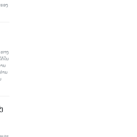
 ຮອງ
ິດທາງ
ໃຕ້ໃນ
່ານ
ທ່ານ
ນ
ົງ
ສາແລະ