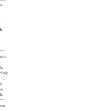
່ອ
ານ
ະການ
ເສີມ
-
ປັນ
ຶນຜູ້
ນີ້,
ອງ
ານ
ັບ
ະທານ
ະທານ