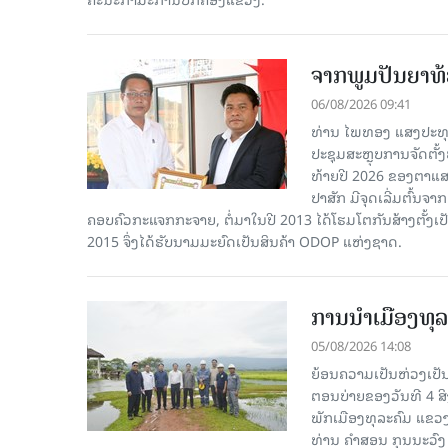
ຈາກພູມປັນຍາທ້ອ
06/08/2026 09:41
ທ່ານ ໄພທອງ ແສງປະທຸ
ປະຊຸມສະຫຼຸບການຈັດຕັ
ທ້າຍປີ 2026 ຂອງຕາແສງ
ປາສັກ ມີຈຸດເລີ່ມຕົ້ນຈ
ຄອບຄົວກະແຈກກະຈາຍ, ຕໍ່ມາໃນປີ 2013 ໄດ້ໂຮມໂຕກັນສ້າງຕັ້ງເປ
2015 ຈຶ່ງໄດ້ຮັບນາມມະຍົດເປັນສິນຄ້າ ODOP ແຫ່ງຊາດ.
ການນໍາເມືອງທຸລ
05/08/2026 14:08
ຍ້ອນຄວາມເປັນຫ່ວງເປັນໃ
ຕອນບ່າຍຂອງວັນທີ 4 ສ
ພັກເມືອງທຸລະຄົມ ແຂວງ
ທ່ານ ຄໍາສອນ ກຸນນະວົງ