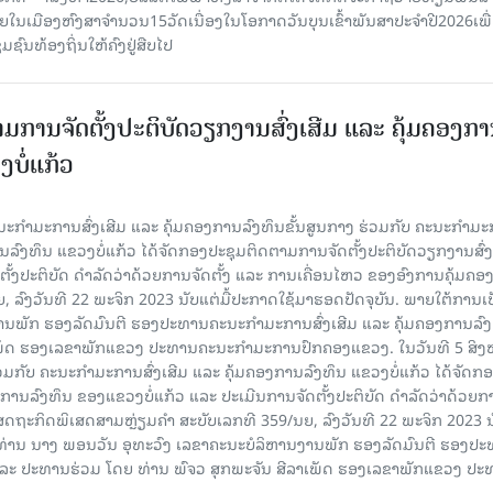
າຍໃນເມືອງຫົງສາຈໍານວນ15ວັດເນື່ອງໃນໂອກາດວັນບຸນເຂົ້າພັນສາປະຈໍາປີ2026ເພື
ຊົນທ້ອງຖິ່ນໃຫ້ຄົງຢູ່ສືບໄປ
ມການຈັດຕັ້ງປະຕິບັດວຽກງານສົ່ງເສີມ ແລະ ຄຸ້ມຄອງກ
ບໍ່ແກ້ວ
ຄະນະກໍາມະການສົ່ງເສີມ ແລະ ຄຸ້ມຄອງການລົງທຶນຂັ້ນສູນກາງ ຮ່ວມກັບ ຄະນະກໍາມ
ການລົງທຶນ ແຂວງບໍ່ແກ້ວ ໄດ້ຈັດກອງປະຊຸມຕິດຕາມການຈັດຕັ້ງປະຕິບັດວຽກງານສົ່ງ
ັ້ງປະຕິບັດ ດຳລັດວ່າດ້ວຍການຈັດຕັ້ງ ແລະ ການເຄື່ອນໄຫວ ຂອງອົງການຄຸ້ມຄອງ
ລົງວັນທີ 22 ພະຈິກ 2023 ນັບແຕ່ມື້ປະກາດໃຊ້ມາຮອດປັດຈຸບັນ. ພາຍໃຕ້ການເ
ພັກ ຮອງລັດມົນຕີ ຮອງປະທານຄະນະກໍາມະການສົ່ງເສີມ ແລະ ຄຸ້ມຄອງການລົງທ
ເພັດ ຮອງເລຂາພັກແຂວງ ປະທານຄະນະກຳມະການປົກຄອງແຂວງ. ໃນວັນທີ 5 ສິງຫາ
ວມກັບ ຄະນະກໍາມະການສົ່ງເສີມ ແລະ ຄຸ້ມຄອງການລົງທຶນ ແຂວງບໍ່ແກ້ວ ໄດ້ຈັດກ
ງການລົງທຶນ ຂອງແຂວງບໍ່ແກ້ວ ແລະ ປະເມີນການຈັດຕັ້ງປະຕິບັດ ດຳລັດວ່າດ້ວຍກ
ສດຖະກິດພິເສດສາມຫຼ່ຽມຄຳ ສະບັບເລກທີ 359/ນຍ, ລົງວັນທີ 22 ພະຈິກ 2023 ນ
 ທ່ານ ນາງ ພອນວັນ ອຸທະວົງ ເລຂາຄະນະບໍລິຫານງານພັກ ຮອງລັດມົນຕີ ຮອງປ
ນ ແລະ ປະທານຮ່ວມ ໂດຍ ທ່ານ ພົຈວ ສຸກພະຈັນ ສີລາເພັດ ຮອງເລຂາພັກແຂວງ ປ