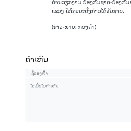
ດ້ານວຽກງານ ປ້ອງກັນຊາດ-ປ້ອງກັນ
ແຂວງ ໃຫ້ຄະນະດັ່ງກ່າວໄດ້ຮັບຊາບ.
(ຂ່າວ-ພາບ: ກອງຄໍາ)
ຄໍາເຫັນ