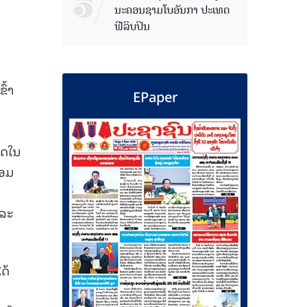
ນະຄອນຊາມໂບ​ອັນກາ ປະເທດ
ຟີລິບປິນ
ນ
ົ້າ
EPaper
ັດໃນ
້ອມ
ແລະ
ດ້