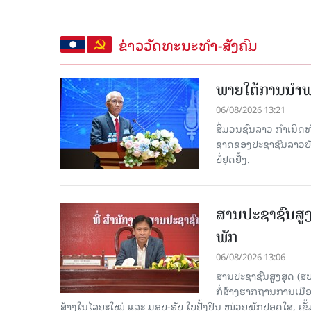
ຂ່າວວັດທະນະທຳ-ສັງຄົມ
ພາຍໃຕ້ການນໍາພາ
06/08/2026 13:21
ສື່ມວນຊົນລາວ ກຳເນີດທ
ຊາດຂອງປະຊາຊົນລາວບັນດ
ບໍ່ຢຸດຢັ້ງ.
ສານປະຊາຊົນສູງ
ພັກ
06/08/2026 13:06
ສານປະຊາຊົນສູງສຸດ (ສ
ກໍ່ສ້າງຮາກຖານການເມ
ສ້າງໃນໄລຍະໃໝ່ ແລະ ມອບ-ຮັບ ໃບຢັ້ງຢືນ ໜ່ວຍພັກປອດໃສ, ເຂັ້