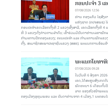
ກອນປະຈໍາ 3 ເຂດ
07/08/2026 12:56
ທ່ານ ກອງແກ້ວ ໄຊສົ
ແຫ່ງຊາດ (ຄປຈສພຊ) ໄດ
ກອນປະຈໍາເຂດເລືອກຕັ້ງທີ 2 ແຂວງຜົ້ງສາລີ, ເຂດເລືອກຕັ້ງທີ 4
ທີ່ 3 ແຂວງດັ່ງກ່າວຕາມລຳດັບ; ເຂົ້າຮ່ວມມີບັນດາທ່ານເລ
ກໍາມະການປົກຄອງແຂວງ; ຄະນະປະຈໍາ ແລະ ກໍາມະການພັກແຂວງ
ຕັ້ງ, ສະມາຊິກສະພາປະຊາຊົນແຂວງ (ສສຂ); ພະແນກການອ້ອມຂ
ພະແນກໂຍທາທິກ
07/08/2026 09:28
ໃນວັນທີ 6 ສິງຫາ 202
ເຂດ,ໄດ້ສະຫຼຸບສັງເກດຕ
ພັດທະນາ 6 ເດືອນຕົ້ນ
ລາດ ຮອງຫົວໜ້າພະແນກ
ຄອງເມືອງອຸທຸມພອນ ແລະ ບັນດາທ່ານຈາກ 4 ເມືອງ,1 ນະຄອນໄກ