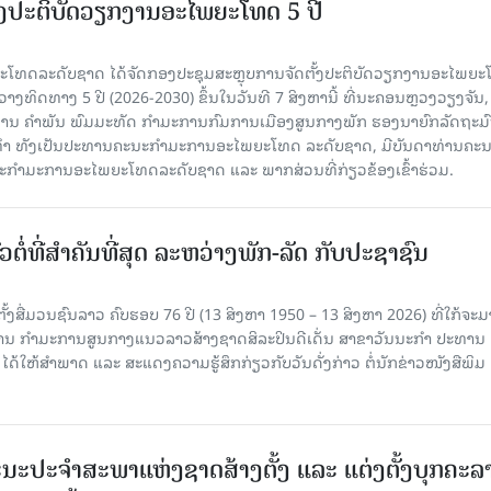
ັ້ງປະຕິບັດວຽກງານອະໄພຍະໂທດ 5 ປີ
ທດລະດັບຊາດ ໄດ້ຈັດກອງປະຊຸມສະຫຼຸບການຈັດຕັ້ງປະຕິບັດວຽກງານອະໄພຍ
ວາງທິດທາງ 5 ປີ (2026-2030) ຂຶ້ນໃນວັນທີ 7 ສິງຫານີ້ ທີ່ນະຄອນຫຼວງວຽງຈັນ
ານ ຄໍາພັນ ພົມມະທັດ ກຳມະການກົມການເມືອງສູນກາງພັກ ຮອງນາຍົກລັດຖະມົ
ິທຳ ທັງເປັນປະທານຄະນະກຳມະການອະໄພຍະໂທດ ລະດັບຊາດ, ມີບັນດາທ່ານຄະ
ກຳມະການອະໄພຍະໂທດລະດັບຊາດ ແລະ ພາກສ່ວນທີ່ກ່ຽວຂ້ອງເຂົ້າຮ່ວມ.
ວຕໍ່ທີ່ສໍາຄັນທີ່ສຸດ ລະຫວ່າງພັກ-ລັດ ກັບປະຊາຊົນ
ັ້ງສື່ມວນຊົນລາວ ຄົບຮອບ 76 ປີ (13 ສິງຫາ 1950 – 13 ສິງຫາ 2026) ທີ່ໃກ້ຈະມ
ສານ ກໍາມະການສູນກາງແນວລາວສ້າງຊາດສິລະປິນດີເດັ່ນ ສາຂາວັນນະກໍາ ປະທານ
ດ້ໃຫ້ສໍາພາດ ແລະ ສະແດງຄວາມຮູ້ສຶກກ່ຽວກັບວັນດັ່ງກ່າວ ຕໍ່ນັກຂ່າວໜັງສືພິມ
ນະປະຈໍາສະພາແຫ່ງຊາດສ້າງຕັ້ງ ແລະ ແຕ່ງຕັ້ງບຸກຄະລ