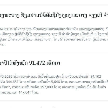
ະບາງ ຢ້ຽມ​ຢາມບໍ​ລິ​ສັດຊີມັງຫຼວງພະບາງ ຈຽງເກີ ຈໍ
ົງ ເລ​ຂາ​ຄະ​ນະ​ບໍ​ລິ​ຫານ​ງານ​ພັກແຂວງປະທານສະພາປະຊາຊົນ ແຂວງຫຼວງພະບາງ 
ັດວຽກ ຢູ່ບໍລິສັດຊີມັງ ຫຼວງພະບາງ ຈຽງເກີ ຈໍາກັດຜູ້ດຽວ ເມື່ອ​ວັນ​ທີ 6 ສິງ​ຫາ​ຜ
ຕັ້ງຢູ່ເຂດພັດທະນານ້ຳຖ້ວມ ເມືອງນໍ້າບາກ, ໂດຍໄດ້ຮັບການຕ້ອນຮັບຈາກ ຜູ້ບໍລິຫານ
ານ.
ານາປີໄດ້ທັງໝົດ 91,472 ເຮັກຕາ
າປີ 2026 ທົ່ວແຂວງຄໍາມ່ວນມີເນື້ອທີ່ແຜນປູກເຂົ້ານາປີລວມທັງໝົດ 94,102
ລິດ 344,651 ໂຕນ,ໝົດແນວພັນເຂົ້າ 5,646 ໂຕນ, ສ່ວນແຜນການປູກພືດເພື່ອເປ
ຮັກຕາ, ຄາດຄະເນຜົນຜະລິດ 197,009 ໂຕນ; ແຜນການປູກພືດເພື່ອເປັນສິນຄ້າ
ະເນຜົນຜະລິດ 147,641 ໂຕນ.