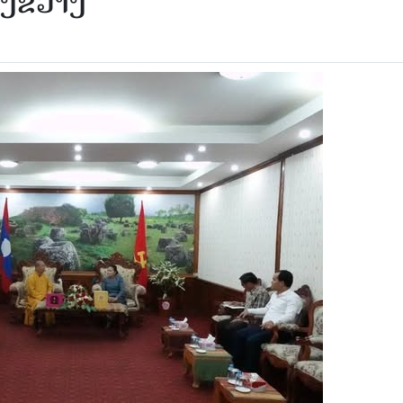
ຽງຂວາງ