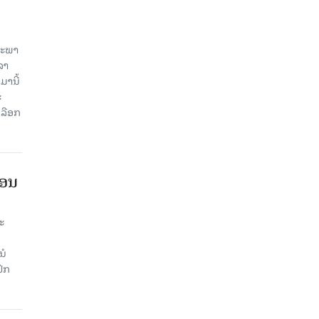
ສະພາ
ລາ
ມານີ້
ະ
ລືອກ
ືອນ
ະ
ນໍ
ົກ