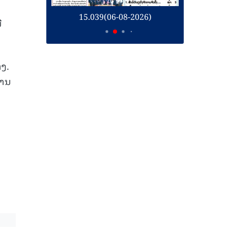
26)
15.039(06-08-2026)
1
ີ
າງ.
ການ