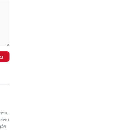
ັນ
ການ,
ີທ່ານ
ວ່າ