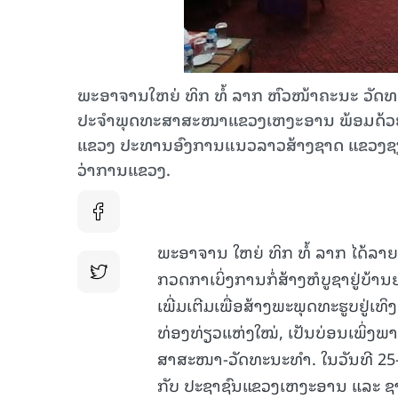
ພະອາຈານໃຫຍ່ ທິກ ທໍ້ ລາກ ຫົວໜ້າຄະນະ ວ
ປະຈຳພຸດທະສາສະໜາແຂວງເຫງະອານ ພ້ອມດ້ວຍຄະນ
ແຂວງ ປະທານອົງການແນວລາວສ້າງຊາດ ແຂວງຊຽງ
ວ່າການແຂວງ.
ພະອາຈານ ໃຫຍ່ ທິກ ທໍ້ ລາກ ໄດ້ລາ
ກວດກາເບິ່ງການກໍ່ສ້າງຫໍບູຊາຢູ່ບ້ານ
ເພີ່ມເຕີມເພື່ອສ້າງພະພຸດທະຮູບຢູ່ເທິ
ທ່ອງທ່ຽວແຫ່ງໃໝ່, ເປັນບ່ອນເພິ່ງ
ສາສະໜາ-ວັດທະນະທຳ. ໃນວັນທີ 25-2
ກັບ ປະຊາຊົນແຂວງເຫງະອານ ແລະ ຊາ