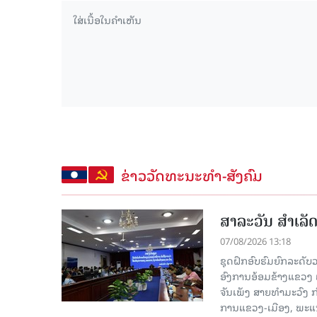
ຂ່າວວັດທະນະທຳ-ສັງຄົມ
ສາລະວັນ ສໍາເລ
07/08/2026 13:18
ຊຸດຝຶກອົບຮົມຍົກລະດ
ອົງການອ້ອມຂ້າງແຂວງ ແລະ
ຈັນເພັງ ສາຍທຳມະວົງ 
ການແຂວງ-ເມືອງ, ພະແນ