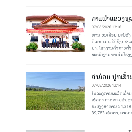
ການນຳແຂວງຫຼວງພ
07/08/2026 13:16
ທ່ານ ບຸນເລື່ອມ ມະນີວ
ດ້ວຍຄະນະ, ໄດ້ຢ້ຽມຢາມ-ເຮ
ມາ, ໂຮງ​ງານ​ດັ່ງ​ກ່າວ
ພະນັກງານພາຍໃນໂຮງງ
ຄໍາມ່ວນ ປູກເຂົ້
07/08/2026 13:14
ໃນລະດູການຜະລິດເຂົ້ານ
ເຮັກຕາ,ຄາດຄະເນຜົນຜະ
ສະບຽງອາຫານ 54,319 ເ
39,783 ເຮັກຕາ, ຄາດຄ