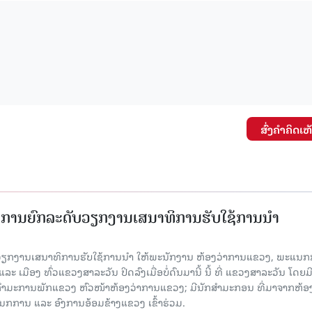
ສົ່ງຄໍາຄິດເຫ
ັດການຍົກລະດັບວຽກງານເສນາທິການຮັບໃຊ້ການນໍາ
ັບວຽກງານເສນາທິການຮັບໃຊ້ການນໍາ ໃຫ້ພະນັກງານ ຫ້ອງວ່າການແຂວງ, ພະແນກ
 ເມືອງ ທົ່ວແຂວງສາລະວັນ ປິດລົງເມື່ອ​ບໍ່​ດົນ​ມາ​ນີ້ ນີ້ ທີ່ ແຂວງສາລະວັນ ໂດຍ​ມ
ກຳມະການພັກແຂວງ ຫົວໜ້າຫ້ອງວ່າການແຂວງ; ມີນັກສຳມະກອນ ທີ່ມາຈາກຫ້ອງ
ກການ ແລະ ອົງການອ້ອມຂ້າງແຂວງ ເຂົ້າຮ່ວມ.