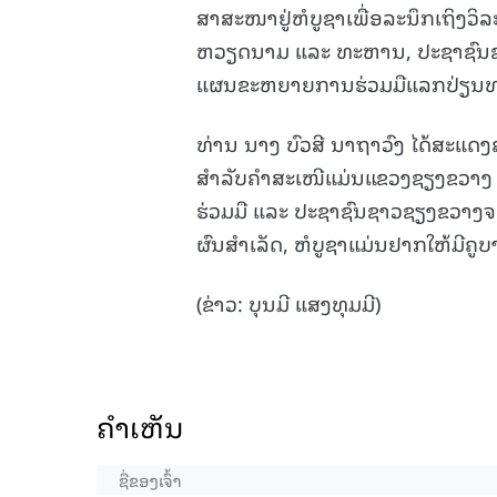
ສາສະໜາຢູ່ຫໍບູຊາເພື່ອລະນຶກເຖິ
ຫວຽດນາມ ແລະ ທະຫານ, ປະຊາຊົນຂອງລາ
ແຜນຂະຫຍາຍການຮ່ວມມືແລກປ່ຽນທ
ທ່ານ ນາງ ບົວສີ ນາຖາວົງ ໄດ້ສະແດ
ສຳລັບຄຳສະເໜີແມ່ນແຂວງຊຽງຂວາງ 
ຮ່ວມມື ແລະ ປະຊາຊົນຊາວຊຽງຂວາງຈະເຂົ້
ຜົນສຳເລັດ, ຫໍບູຊາແມ່ນຢາກໃຫ້ມີຄູ
(ຂ່າວ: ບຸນມີ ແສງທຸມມີ)
ຄໍາເຫັນ