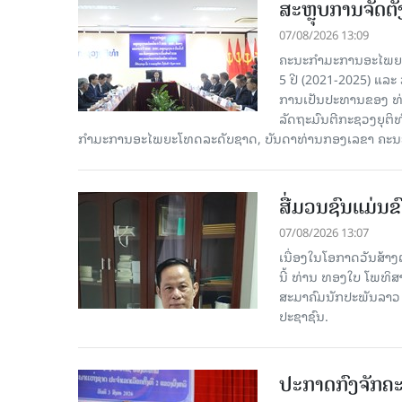
ສະຫຼຸບການຈັດຕ
07/08/2026 13:09
ຄະນະກຳມະການອະໄພຍະໂ
5 ປີ (2021-2025) ແລະ 
ການເປັນປະທານຂອງ ທ່
ລັດຖະມົນຕີກະຊວງຍຸຕ
ກໍາມະການອະໄພຍະໂທດລະດັບຊາດ, ບັນດາທ່ານກອງເລຂາ ຄະນະ
ສື່ມວນຊົນແມ່ນຂົ
07/08/2026 13:07
ເນື່ອງໃນໂອກາດວັນສ້າງຕ
ນີ້ ທ່ານ ທອງໃບ ໂພທິ
ສະມາຄົມນັກປະພັນລາວ ໄ
ປະຊາຊົນ.
ປະກາດກົງຈັກຄະ