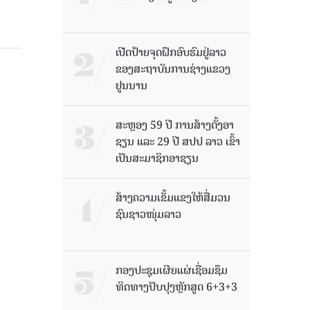
ເປີດປ້າຍຈຸດຝຶກອົບຮົມຢູ່ລາວ
ຂອງສະຖາບັນການຊ່າງແຂວງ
ຢູນນານ
ສະຫຼອງ 59 ປີ ການສ້າງຕັ້ງອາ
ຊຽນ ແລະ 29 ປີ ສປປ ລາວ ເຂົ້າ
ເປັນສະມາຊິກອາຊຽນ
ສ້າງຄວາມເຂັ້ມແຂງໃຫ້ສື່ມວນ
ຊົນຊາວໜຸ່ມລາວ
ກອງປະຊຸມເຜີຍແຜ່ເຊື່ອມຊຶມ
ທິດທາງປັບປຸງຫຼັກສູດ 6+3+3