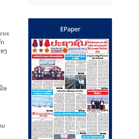
EPaper
ຄະນະ
ັກ
້ອງ
ື່ອ
ງ
ວມ