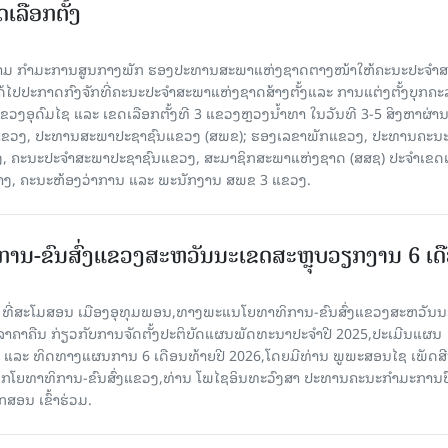
ເລືອກຕັ້ງ
ງຄາມ ກຳມະການສູນກາງພັກ ຮອງປະທານສະພາແຫ່ງຊາດຕາງໜ້າໃຫ້ຄະນະປະຈໍາ
້ໄປປະກາດກົງຈັກທີ່ຄະນະປະຈໍາສະພາແຫ່ງຊາດສ້າງຕັ້ງແລະ ການແຕ່ງຕັ້ງບຸກຄະ
 ແຂວງອຸດົມໄຊ ແລະ ເຂດເລືອກຕັ້ງທີ 3 ແຂວງຫຼວງນ້ຳທາ ໃນວັນທີ 3-5 ສິງຫາຜ່ານ
ຂາພັກແຂວງ, ປະທານສະພາປະຊາຊົນແຂວງ (ສພຂ); ຮອງເລຂາພັກແຂວງ, ປະທານຄະນ
, ຄະນະປະຈໍາສະພາປະຊາຊົນແຂວງ, ສະມາຊິກສະພາແຫ່ງຊາດ (ສສຊ) ປະຈໍາເຂດເ
້າງ, ຄະນະຫ້ອງວ່າການ ແລະ ພະນັກງານ ສພຂ 3 ແຂວງ.
ານ-ຂົນສົ່ງແຂວງສະຫວັນນະເຂດສະຫຼຸບວຽກງານ 6 ເດ
6 ທີ່ສະໂມສອນ ເມືອງອຸທຸມພອນ,ທາງພະແນໂຍທາທິການ-ຂົນສົ່ງແຂວງສະຫວັນນ
ີລາຄາຄືນ ກ່ຽວກັບການຈັດຕັ້ງປະຕິບັດແຜນພັດທະນາປະຈໍາປີ 2025,ປະເມີນແຜນ
ປີ ແລະ ທິດທາງແຜນການ 6 ເດືອນທ້າຍປີ 2026,ໂດຍມີທ່ານ ພູພະສອນໄຊ ເພັດສີ
ໂຍທາທິການ-ຂົນສົ່ງແຂວງ,ທ່ານ ໂພໄຊອິນທະວົງສາ ປະທານຄະນະກໍາມະການປ
ສອນ ເຂົ້າຮ່ວມ.