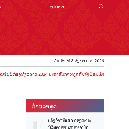
n
ວັນເສົາ ທີ 8 ສິງຫາ ຄ.ສ. 2026
ທ່ອງທ່ຽວລາວ 2024 ປະຊາຊົນລາວທຸກຄົນຈົ່ງພ້ອມເປັນເຈົ້າພາບທີ່ດີ ຕ້ອນຮັບ
ຂ່າວ​ລ່າ​ສຸດ
ນ
ແຈ້ງຂ່າວພິເສດ ຂອງຄະນະ
ບໍລິຫານງານສູນກາງພັກ