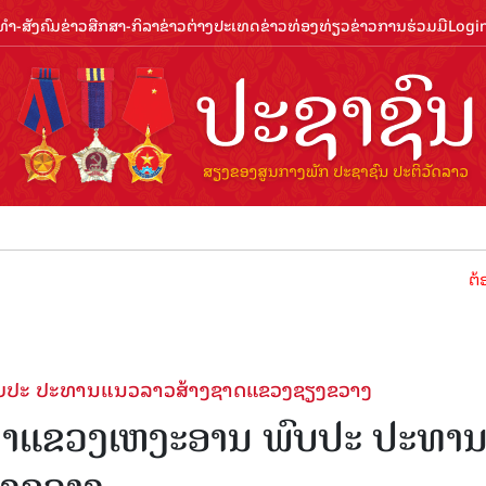
ຳ-ສັງຄົມ
ຂ່າວສືກສາ-ກິລາ
ຂ່າວຕ່າງປະເທດ
ຂ່າວທ່ອງທ່ຽວ
ຂ່າວການຮ່ວມມື
Logi
ຕ້ອນຮັບປີ
ບປະ ປະທານແນວລາວສ້າງຊາດແຂວງຊຽງຂວາງ
າແຂວງເຫງະອານ ພົບປະ ປະທາ