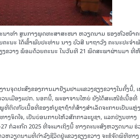
ັດທະນາທຳ ສູນກາງພຸດທະສາສະໜາ ຫວຽດນາມ ຮອງຫົວໜ້າ
ະ ໄດ້ເຂົ້າພົບປະທ່ານ ນາງ ບົວສີ ນາຖາວົງ ຄະນະປະຈຳພ
ຂວາງ ພ້ອມດ້ວຍຄະນະ ໃນວັນທີ 21 ພຶດສະພາຜ່ານມາ ທີ່ຫ
ຍງານຈຸດປະສົງຂອງການມາຢ້ຽມຢາມແຂວງຊຽງຂວາງໃນຄັ້ງນີ້, ເພ
ຍວນເມືອງແປກ. ນອກນີ້, ພະອາຈານໃຫຍ່ ຍັງໄດ້ສະເໜີຂໍເນື້ອທີ່
ງພູທີ່ຕິດກັບເນື້ອທີ່ຂອງຫໍບູຊາຖ້າກໍ່ສ້າງສຳເລັດຈະກາຍເປັນແຫຼ່
ພາທາງຈິດໃຈ, ເປັນບ່ອນກາບໄຫ້ວສັກກາລະບູຊາ, ແລກປ່ຽນທາງ
7 ກໍລະກົດ 2025 ທີ່ຈະມາເຖິງນີ້ ທາງຄະນະສົງຫວຽດນາມ ຮ່
ວຫວຽດນາມທີ່ດຳລົງຊີວິດຢູ່ແຂວງຊຽງຂວາງ ຈະຂໍຈັດພິທີທາງ