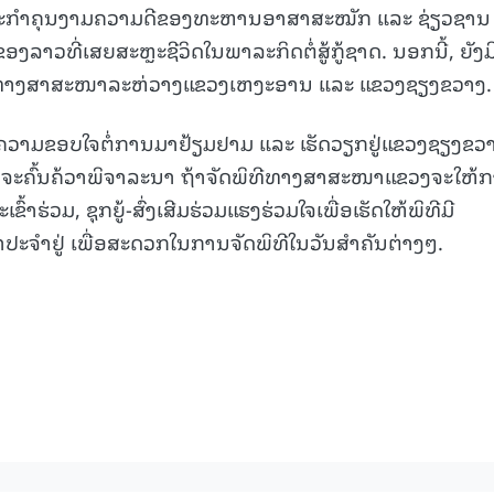
ງວິລະກຳຄຸນງາມຄວາມດີຂອງທະຫານອາສາສະໝັກ ແລະ ຊ່ຽວຊານ
15.040(07-08-20
ວທີ່ເສຍສະຫຼະຊີວິດໃນພາລະກິດຕໍ່ສູ້ກູ້ຊາດ. ນອກນີ້, ຍັງມ
າງສາສະໜາລະຫ່ວາງແຂວງເຫງະອານ ແລະ ແຂວງຊຽງຂວາງ.
ງຄວາມຂອບໃຈຕໍ່ການມາຢ້ຽມຢາມ ແລະ ເຮັດວຽກຢູ່ແຂວງຊຽງຂວ
ຈະຄົ້ນຄ້ວາພິຈາລະນາ ຖ້າຈັດພິທີທາງສາສະໜາແຂວງຈະໃຫ້
າຮ່ວມ, ຊຸກຍູ້-ສົ່ງເສີມຮ່ວມແຮງຮ່ວມໃຈເພື່ອເຮັດໃຫ້ພິທີມີ
ບາປະຈຳຢູ່ ເພື່ອສະດວກໃນການຈັດພິທີໃນວັນສຳຄັນຕ່າງໆ.