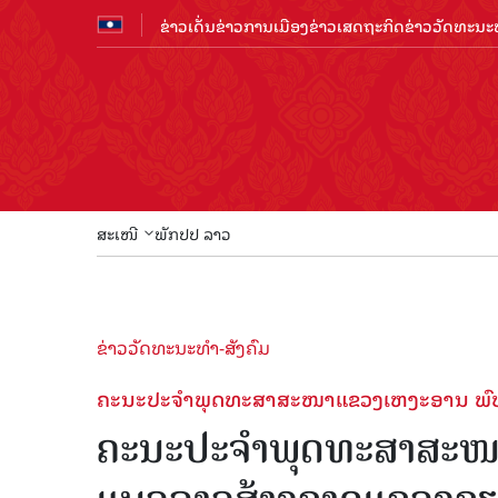
ຂ່າວເດັ່ນ
ຂ່າວການເມືອງ
ຂ່າວເສດຖະກິດ
ຂ່າວວັດທະນະທ
ສະເໜີ
ພັກປປ ລາວ
ຂ່າວວັດທະນະທຳ-ສັງຄົມ
ຄະນະປະຈຳພຸດທະສາສະໜາແຂວງເຫງະອານ ພົ
ຄະນະປະຈຳພຸດທະສາສະໜ