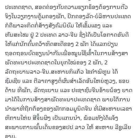
ປະເທດຊາດ, ສອດຄ່ອງກັບຄວາມຮຽກຮ້ອງຕ້ອງການຕົວ
ຈິງໃນວຽກງານຄູ້ມຄອງພັກ, ປົກຄອງລັດ-ບໍລິຫານປະເທດ
ກໍຄືພາລະກິດກໍ່ສ້າງສັງຄົມນິຍົມ ໃຫ້ເຂັ້ມແຂງ ແລະ
ທັນສະໄໝ ຢູ່ 2 ປະເທດ ລາວ-ຈີນ ຊຶ່ງໄດ້ເປັນໂອກາດອັນດີ
ໃຫ້ແກ່ນັກຄົ້ນຄວ້າທິດສະດີຂອງ 2 ພັກ ໄດ້ແລກປ່ຽນ
ຖອດຖອນບົດຮຽນນໍາກັນເພື່ອໝູນໃຊ້ເຂົ້າໃນການສ້າງສາ
ພັດທະນາປະເທດຊາດໃນຍຸກໃໝ່ຂອງ 2 ພັກ, 2
ລັດຖະບານລາວ-ຈີນ.ສະຫາຍກິແກ້ວ ໄຂຄໍາພິທູນ ໄດ້
ຊົມເຊີຍ ແລະ ຕີລາຄາສູງຕໍ່ຜົນສໍາເລັດອັນໃຫຍ່ຫຼວງ, ຮອບ
ດ້ານ ທີ່ພັກ, ລັດຖະບານ ແລະ ປະຊາຊົນຈີນອ້າຍນ້ອງ ຍາດ
ມາໄດ້ໃນການສ້າງສາພັດທະນາປະເທດຊາດ ພາຍໃຕ້ການ
ນໍາພາທີ່ຖືກຕ້ອງຂອງພັກກອມມູນິດຈີນ ທີ່ມີສະຫາຍເລຂາ
ທິການໃຫ່ຍ ສີຈິ້ນຜິງ ເປັນແກນນໍາ, ພ້ອມທັງໄດ້ແຈ້ງ
ສະພາບການພົ້ນເດັ່ນຂອງສປປ ລາວ ໃຫ້ ສະຫາຍ ລີຊູເລີຍ
ຊາບ.