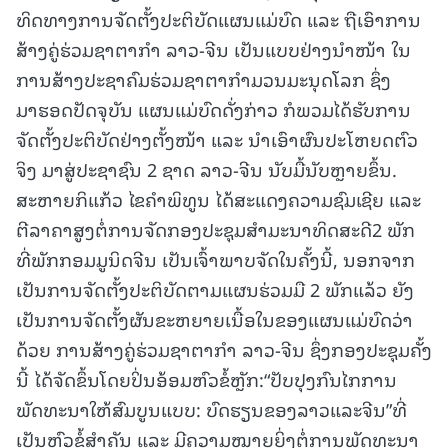
ທິດທາງການຈັດຕັ້ງປະຕິບັດແຜນແມ່ບົດ ແລະ ຖືເອົາການ
ສ້າງຄູ່ຮ່ວມຊາຕາກໍາ ລາວ-ຈີນ ເປັນແບບຢ່າງນໍາໜ້າ ໃນ
ການສ້າງປະຊາຄົມຮ່ວມຊາຕາກໍາມວນມະນຸດໂລກ ຊຶ່ງ
ມາຮອດປັດຈຸບັນ ແຜນແມ່ບົດດັ່ງກ່າວ ກໍພວມໄດ້ຮັບການ
ຈັດຕັ້ງປະຕິບັດຢ່າງຕັ້ງໜ້າ ແລະ ນໍາເອົາຜົນປະໂຫຍດຕົວ
ຈິງ ມາສູ່ປະຊາຊົນ 2 ຊາດ ລາວ-ຈີນ ນັບມື້ນັບຫຼາຍຂຶ້ນ.
ສະຫາຍກິແກ້ວ ໄຂຄໍາພິທູນ ໄດ້ສະແດງຄວາມຊົມເຊີຍ ແລະ
ຕີລາຄາສູງຕໍ່ການຈັດກອງປະຊຸມສໍາມະນາທິດສະດີ2 ພັກ
ທີ່ພັກກອມມູນິດຈີນ ເປັນເຈົ້າພາບຈັດໃນຄັ້ງນີ້, ນອກຈາກ
ເປັນການຈັດຕັ້ງປະຕິບັດຕາມແຜນຮ່ວມມື 2 ພັກແລ້ວ ຍັງ
ເປັນການຈັດຕັ້ງຜັນຂະຫຍາຍເນື້ອໃນຂອງແຜນແມ່ບົດວ່າ
ດ້ວຍ ການສ້າງຄູ່ຮ່ວມຊາຕາກໍາ ລາວ-ຈີນ ຊຶ່ງກອງປະຊຸມຄັ້ງ
ນີ້ ໄດ້ຈັດຂຶ້ນໂດຍປິ່ນອ້ອມຫົວຂໍ້ຫຼັກ:“ປັບປຸງກົນໄກການ
ພັດທະນາໃຫ້ສົມບູນແບບ: ບົດຮຽນຂອງລາວແລະຈີນ”ທີ່
ເປັນຫົວຂໍ້ສໍາຄັນ ແລະ ມີຄວາມໝາຍຍິ່ງຕໍ່ການພັດທະນາ