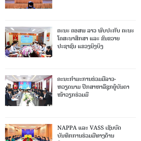
ຄະນະ ຄອສພ ລາວ ພົບປະກັບ ຄະນະ
ໂຄສະນາສຶກສາ ແລະ ຂົນຂວາຍ
ປະຊາຊົນ ແຂວງນິງບິງ
ຄະນະກໍາມະການຮ່ວມມືລາວ-
ຫວຽດນາມ ປຶກສາຫາລືຊຸກຍູ້ບັນດາ
ໜ້າວຽກຮ່ວມມື
NAPPA ແລະ VASS ເຊັນບົດ
ບັນທຶກການຮ່ວມມືທາງດ້ານ