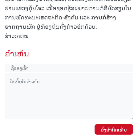
ຢາມແຂວງກຸ້ຍໂຈວ ເພື່ອຊອກຮູ້ສະພາບການກໍຄືບົດຮຽນໃນ
ການພັດທະນະເສດຖະກິດ-ສັງຄົມ ແລະ ການກໍ່ສ້າງ
ຮາກຖານພັກ ຢູ່ທ້ອງຖິ່ນດັ່ງກ່າວອີກດ້ວຍ.
ຂ່າວ:ຄຕພ
ຄໍາເຫັນ
ສົ່ງຄໍາຄິດເຫັນ