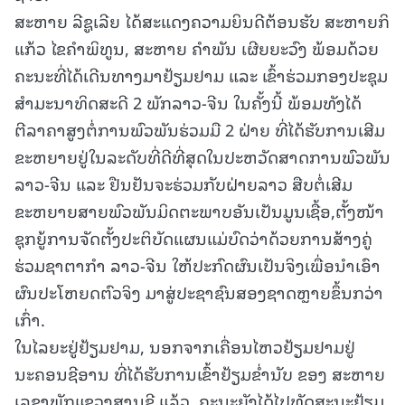
ສະຫາຍ ລີຊູເລີຍ ໄດ້ສະແດງຄວາມຍິນດີຕ້ອນຮັບ ສະຫາຍກິ
ແກ້ວ ໄຂຄໍາພິທູນ, ສະຫາຍ ຄໍາພັນ ເຜີຍຍະວົງ ພ້ອມດ້ວຍ
ຄະນະທີ່ໄດ້ເດີນທາງມາຢ້ຽມຢາມ ແລະ ເຂົ້າຮ່ວມກອງປະຊຸມ
ສໍາມະນາທິດສະດີ 2 ພັກລາວ-ຈີນ ໃນຄັ້ງນີ້ ພ້ອມທັງໄດ້
ຕີລາຄາສູງຕໍ່ການພົວພັນຮ່ວມມື 2 ຝ່າຍ ທີ່ໄດ້ຮັບການເສີມ
ຂະຫຍາຍຢູ່ໃນລະດັບທີ່ດີທີ່ສຸດໃນປະຫວັດສາດການພົວພັນ
ລາວ-ຈີນ ແລະ ຢືນຢັນຈະຮ່ວມກັບຝ່າຍລາວ ສືບຕໍ່ເສີມ
ຂະຫຍາຍສາຍພົວພັນມິດຕະພາບອັນເປັນມູນເຊື້ອ,ຕັ້ງໜ້າ
ຊຸກຍູ້ການຈັດຕັ້ງປະຕິບັດແຜນແມ່ບົດວ່າດ້ວຍການສ້າງຄູ່
ຮ່ວມຊາຕາກໍາ ລາວ-ຈີນ ໃຫ້ປະກົດຜົນເປັນຈິງເພື່ອນໍາເອົາ
ຜົນປະໂຫຍດຕົວຈິງ ມາສູ່ປະຊາຊົນສອງຊາດຫຼາຍຂຶ້ນກວ່າ
ເກົ່າ.
ໃນໄລຍະຢູ່ຢ້ຽມຢາມ, ນອກຈາກເຄື່ອນໄຫວຢ້ຽມຢາມຢູ່
ນະຄອນຊີອານ ທີ່ໄດ້ຮັບການເຂົ້າຢ້ຽມຂໍ່ານັບ ຂອງ ສະຫາຍ
ເລຂາພັກແຂວງສານຊີ ແລ້ວ, ຄະນະຍັງໄດ້ໄປທັດສະນະຢ້ຽມ