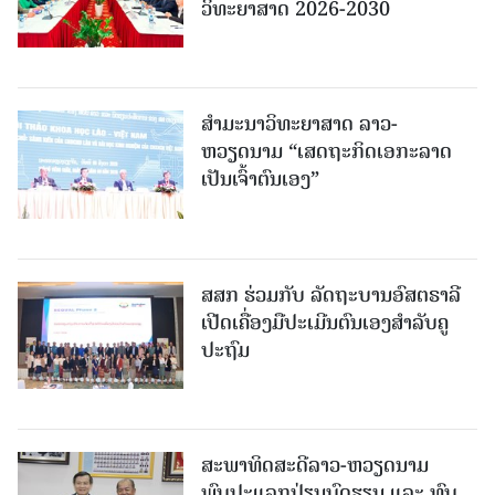
ວິທະຍາສາດ 2026-2030
ສຳມະນາວິທະຍາສາດ ລາວ-
ຫວຽດນາມ “ເສດຖະກິດເອກະລາດ
ເປັນເຈົ້າຕົນເອງ”
ສສກ ຮ່ວມກັບ ລັດຖະບານອົສຕຣາລີ
ເປີດເຄື່ອງມືປະເມີນຕົນເອງສຳລັບຄູ
ປະຖົມ
ສະພາທິດສະດີລາວ-ຫວຽດນາມ
ພົບປະແລກປ່ຽນບົດຮຽນ ແລະ ທົບ