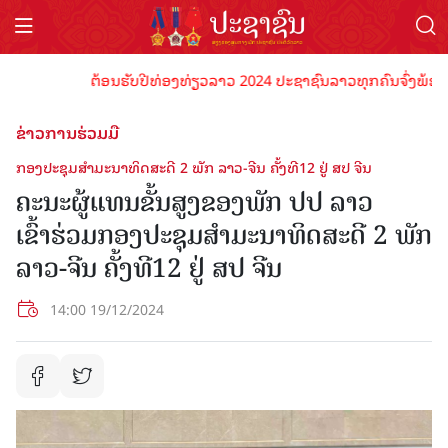
ຕ້ອນຮັບປີທ່ອງທ່ຽວລາວ 2024 ປະຊາຊົນລາວທຸກຄົນຈົ່ງພ້ອມເປັນເຈ
ຂ່າວການຮ່ວມມື
ກອງປະຊຸມສໍາມະນາທິດສະດີ 2 ພັກ ລາວ-ຈີນ ຄັ້ງທີ12 ຢູ່ ສປ ຈີນ
ຄະນະຜູ້ແທນຂັ້ນສູງຂອງພັກ ປປ ລາວ
ເຂົ້າຮ່ວມກອງປະຊຸມສໍາມະນາທິດສະດີ 2 ພັກ
ລາວ-ຈີນ ຄັ້ງທີ12 ຢູ່ ສປ ຈີນ
14:00 19/12/2024