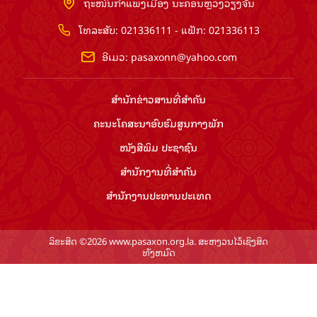
ຖະໜົນກຳແພງເມືອງ ນະຄອນຫຼວງວຽງຈັນ
ໂທລະສັບ: 021336111 - ແຟັກ: 021336113
ອີເມວ:
pasaxonn@yahoo.com
ສຳ​ນັກ​ຂ່າວ​ສານ​ທີ່​ສຳ​ຄັນ​
ຄະນະໂຄສະນາອົບຮົມ​ສູນ​ກາງ​ພັກ
ໜັງສືພິມ ປະ​ຊາ​ຊົນ
ສຳ​ນັກ​ງານ​ທີ່​ສຳ​ຄັນ
ສຳ​ນັກ​ງານ​ປະ​ທານ​ປະ​ເທດ
ລິຂະສິດ ©2026 www.pasaxon.org.la. ສະຫງວນໄວ້ເຊິງສິດ
ທັງຫມົດ