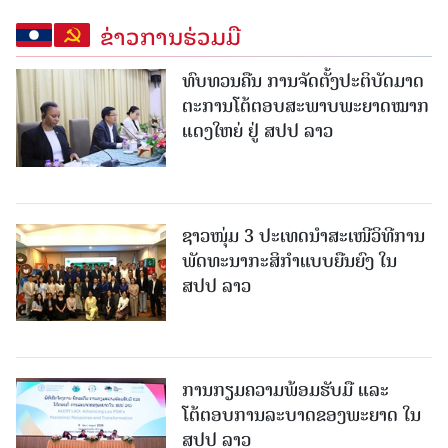
ຂ່າວການຮ່ວມມື
ທົບທວນຄືນ ການຈັດຕັ້ງປະຕິບັດມາດ
ຕະການໂຕ້ຕອບສະພາບພະຍາດໝາກ
ແດງໃຫຍ່ ຢູ່ ສປປ ລາວ
ຊາວໜຸ່ມ 3 ປະເທດນຳສະເໜີວິທີການ
ພັດທະນາກະສິກຳແບບຍືນຍົງ ໃນ
ສປປ ລາວ
ການກຽມຄວາມພ້ອມຮັບມື ແລະ
ໂຕ້ຕອບການລະບາດຂອງພະຍາດ ໃນ
ສປປ ລາວ