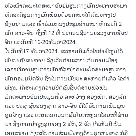
ຫົວໜ້າຄະນະໂຄສະນາອົບຮົມສູນກາງພັກປະທານສະພາ
ທິດສະດີສູນກາງພັກພ້ອມດ້ວຍຄະນະໄດ້ເດີນທາງໄປ
ຢ້ຽມຢາມແລະ ເຂົ້າຮ່ວມກອງປະຊຸມສຳມະນາທິດສະດີ 2
ພັກ ລາວ-ຈີນ ຄັ້ງທີ 12 ທີ່ ນະຄອນຊີອານແຂວງສານຊີສປ
ຈີນ ແຕ່ວັນທີ 16-20ທັນວາ2024.
ໃນວັນທີ17 ທັນວາ2024, ສະຫາຍກິແກ້ວໄຂຄຳພິທູນໄດ້
ພົບປະກັບສະຫາຍ ລີຊູເລີຍກໍາມະການກົມການເມືອງ
ເລຂາທິການສູນກາງພັກຫົວໜ້າຄະນະໂຄສະນາສູນກາງ
ພັກກອມມູນິດຈີນ ຊຶ່ງໃນການພົບປະ ສະຫາຍກິແກ້ວ ໄຂຄໍາ
ພິທູນ ໄດ້ສະແດງຄວາມປິຕິຊົມຊື່ນຕໍ່ສາຍພົວພັນ
ມິດຕະພາບອັນເປັນມູນເຊື້ອ ລະຫວ່າງ ສອງພັກ, ສອງລັດ
ແລະ ປະຊາຊົນສອງຊາດ ລາວ-ຈີນ ທີ່ໄດ້ຮັບການເພີ່ມພູນ
ຄູນສ້າງ ແລະ ແຕກດອກອອກຜົນໃນຕະຫຼອດໄລຍະທີ່ຜ່ານ
ມາ ຊຶ່ງການນໍາສູງສຸດຂອງ 2 ພັກ, 2 ລັດ ໄດ້ເຫັນດີເປັນ
ເອກະພາບ ກ່ຽວກັບການຮ່ວມມືທາງດ້ານຍຸດທະສາດ ກໍຄື