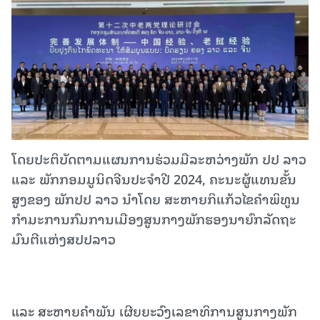
ໂດຍປະຕິບັດຕາມແຜນການຮ່ວມມືລະຫວ່າງພັກ ປປ ລາວ
ແລະ ພັກກອມມູນິດຈີນປະຈໍາປີ 2024, ຄະນະຜູ້ແທນຂັ້ນ
ສູງຂອງ ພັກປປ ລາວ ນໍາໂດຍ ສະຫາຍກິແກ້ວໄຂຄຳພິທູນ
ກໍາມະການກົມການເມືອງສູນກາງພັກຮອງນາຍົກລັດຖະ
ມົນຕີແຫ່ງສປປລາວ
ແລະ ສະຫາຍຄໍາພັນ ເຜີຍຍະວົງເລຂາທິການສູນກາງພັກ