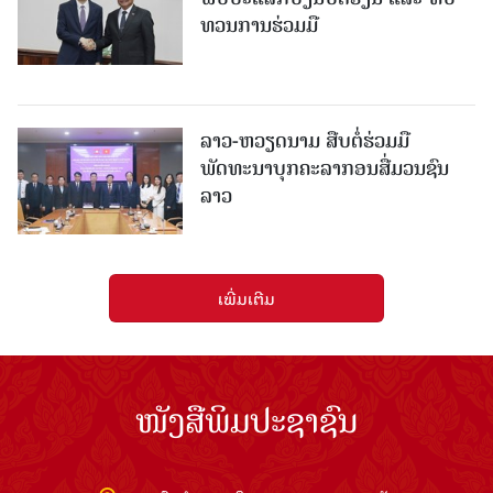
ທວນການຮ່ວມມື
ລາວ-ຫວຽດ​ນາມ ສືບ​ຕໍ່​ຮ່ວມ​ມື
ພັດທະນາບຸກຄະລາກອນສື່ມວນຊົນ
ລາວ
ເພີ່ມເຕີມ
ໜັງສືພິມປະຊາຊົນ