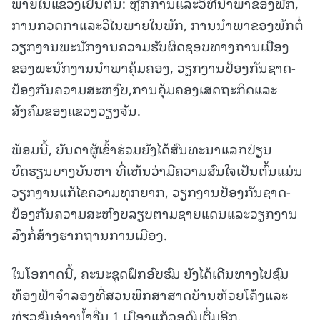
ພາຍໃນແຂວງເປັນຕົ້ນ: ຫຼັກການແລະວິທີນຳພາຂອງພັກ,
ການກວດກາແລະວິໄນພາຍໃນພັກ, ການນໍາພາຂອງພັກຕໍ່
ວຽກງານພະນັກງານຄວາມຮັບຜິດຊອບທາງການເມືອງ
ຂອງພະນັກງານນໍາພາຄຸ້ມຄອງ, ວຽກງານປ້ອງກັນຊາດ-
ປ້ອງກັນຄວາມສະຫງົບ,ການຄຸ້ມຄອງເສດຖະກິດແລະ
ສັງຄົມຂອງແຂວງວຽງຈັນ.
ພ້ອມນີ້, ບັນດາຜູ້ເຂົ້າຮ່ວມຍັງໄດ້ສົນທະນາແລກປ່ຽນ
ບົດຮຽນບາງບັນຫາ ທີ່ເຫັນວ່າມີຄວາມສົນໃຈເປັນຕົ້ນແມ່ນ
ວຽກງານແກ້ໄຂຄວາມທຸກຍາກ, ວຽກງານປ້ອງກັນຊາດ-
ປ້ອງກັນຄວາມສະຫົງບລຽບຕາມຊາຍແດນແລະວຽກງານ
ລົງກໍ່ສ້າງຮາກຖານການເມືອງ.
ໃນໂອກາດນີ້, ຄະນະຊຸດຝຶກອົບຮົມ ຍັງໄດ້ເດີນທາງໄປຊົມ
ທ້ອງຟ້າຈຳລອງທີ່ສວນພຶກສາສາດບ້ານຫ້ວຍໂຄ້ງແລະ
ທ່ຽວຊົມອ່າງນ້ຳງື່ມ 1 ເມືອງແກ້ວອຸດົມຕື່ມອີກ.