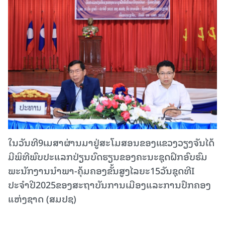
ໃນວັນທີ9ເມສາຜ່ານມາຢູ່ສະໂມສອນຂອງແຂວງວຽງຈັນໄດ້
ມີພິທີພົບປະແລກປ່ຽນບົດຮຽນຂອງຄະນະຊຸດຝຶກອົບຮົມ
ພະນັກງານນຳພາ-ຄຸ້ມຄອງຂັ້ນສູງໄລຍະ15ວັນຊຸດທີI
ປະຈຳປີ2025ຂອງສະຖາບັນການເມືອງແລະການປົກຄອງ
ແຫ່ງຊາດ (ສມປຊ)