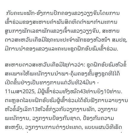
ກັບຄະນະພັກ-ອົງການປົກຄອງແຂວງວຽງຈັນໂດຍການ
ເຂົ້າຮ່ວມຂອງສະຫາຍຄຳພັນສິດທິດດຳພາກຳມະການ
ສູນກາງພັກເລຂາພັກແຂວງເຈົ້າແຂວງວຽງຈັນ, ສະຫາຍ
ດາວສະຫວັນເຄືອມີໄຊຄະນະປະຈຳພັກຮອງຫົວໜ້າ ສມປຊ,
ມີການນຳຂອງແຂວງແລະຄະນະຊຸດຝຶກອົບຮົມເຂົ້າຮ່ວມ.
ສະຫາຍດາວສະຫວັນເຄືອມີໄຊກ່າວວ່າ: ຊຸດຝຶກອົບຮົມຫົວຂໍ້
ສະເພາະໃຫ້ພະນັກງານນໍາພາ-ຄຸ້ມຄອງຂັ້ນສູງຊຸດທີIໄດ້
ເປີດຂຶ້ນຢ່າງເປັນທາງການແຕ່ວັນທີ24ມີນາ -
11ເມສາ2025, ມີຜູ້ເຂົ້າຮ່ວມທັງໝົດ43ທ່ານຍິງ10ທ່ານ.
ຕະຫຼອດໄລຍະຝຶກອົບຮົມຜູ້ເຂົ້າຮ່ວມໄດ້ຮັບຟັງການລາຍງານ
ຫົວຂໍ້ລົງເລິກ13ຫົວຂໍ້ກ່ຽວກັບວຽກງານພັກ, ວຽກງານ
ພະນັກງານ, ວຽກງານປ້ອງກັນຊາດ, ປ້ອງກັນຄວາມ
ສະຫງົບ, ວຽກງານການຕ່າງປະເທດ, ແບບແຜນວິທີເຮັດ