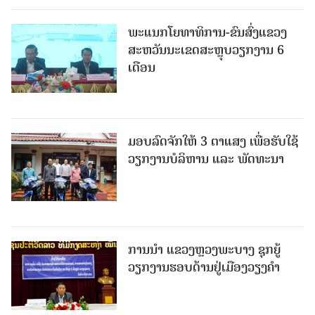
ພະແນກໂຍທາທິການ-ຂົນສົ່ງແຂວງ
ສະຫວັນນະເຂດສະຫຼຸບວຽກງານ 6
ເດືອນ
ມອບລົດຈັກໃຫ້ 3 ຕາແສງ ເພື່ອຮັບໃຊ້
ວຽກງານບໍລິຫານ ແລະ ພັດທະນາ
ການນຳ ແຂວງຫຼວງພະບາງ ຊຸກຍູ້
ວຽກງານຮອບດ້ານຢູ່ເມືອງວຽງຄໍາ