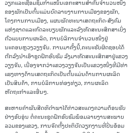
ວຽກແລະເຊື່ອມຊຶມກຳແໜ້ນເອກະສານສໍາຄັນຈຳນວນໜຶ່ງ
ຂອງພັກເປັນຕົ້ນແມ່ນບົດລາຍງານການເມືອງຂອງພັກ,
ໂຄງການການເມືອງ, ແຜນພັດທະນາເສດຖະກິດ-ສັງຄົມ
ແຫ່ງຊາດແລະກົດລະບຽບພັກແລະລົງທັດສະນະສຶກສາເບິ່ງ
ຕົວແບບການຜະລິດ, ການບໍລິການຈໍານວນໜຶ່ງຢູ່
ນະຄອນຫຼວງວຽງຈັນ. ການມາຄັ້ງນີ້,ຄະນະຮັບຜິດຊອບໄດ້
ຕົກລົງນໍາເອົາຊຸດຝຶກອົບຮົມ ລົງມາທັດສະນະສຶກສາຢູ່ແຂວງ
ວຽງຈັນ, ເນື່ອງຈາກວ່າແຂວງວຽງຈັນເປັນແຂວງໜຶ່ງທີ່ມີທ່າ
ແຮງທາງດ້ານເສດຖະກິດເປັນຕົ້ນແມ່ນດ້ານການຜະລິດ
ເປັນສິນຄ້າ, ການບໍລິການທ່ອງທ່ຽວ, ການຜະລິດ
ຫັດຖະກຳແລະອື່ນໆ.
ສະຫາຍຄຳພັນສີດທິດຳພາໄດ້ກ່າວສະແດງຄວາມຕ້ອນຮັບ
ຢ່າງອົບອຸ່ນ ຕໍ່ຄະນະຊຸດຝຶກອົບຮົມພ້ອມລາຍງານສະພາບ
ລວມຂອງແຂວງ, ການຈັດຕັ້ງປະຕິບັດວຽກງານທີ່ປິ່ນອ້ອມ