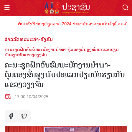
ຕ້ອນຮັບປີທ່ອງທ່ຽວລາວ 2024 ປະຊາຊົນລາວທຸກຄົນຈົ່ງພ້ອມເປັນເຈົ້າພ
ຂ່າວວັດທະນະທຳ-ສັງຄົມ
ຄະນະຊຸດຝຶກອົບຮົມພະນັກງານນຳພາ-ຄຸ້ມຄອງຂັ້ນສູງພົບປະແລກປ່ຽນ
ບົດຮຽນກັບແຂວງວຽງຈັນ
ຄະນະຊຸດຝຶກອົບຮົມພະນັກງານນຳພາ-
ຄຸ້ມຄອງຂັ້ນສູງພົບປະແລກປ່ຽນບົດຮຽນກັບ
ແຂວງວຽງຈັນ
13:00 10/04/2025