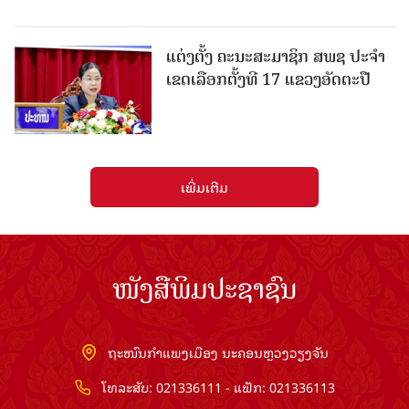
ແຕ່ງຕັ້ງ ຄະນະສະມາຊິກ ສພຊ ປະຈຳ
ເຂດເລືອກຕັ້ງທີ 17 ແຂວງອັດຕະປື
ເພີ່ມເຕີມ
ໜັງສືພິມປະຊາຊົນ
ຖະໜົນກຳແພງເມືອງ ນະຄອນຫຼວງວຽງຈັນ
ໂທລະສັບ: 021336111 - ແຟັກ: 021336113