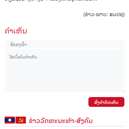
(ຂ່າວ-ພາບ: ສມປຊ)
ຄໍາເຫັນ
ສົ່ງຄໍາຄິດເຫັນ
ຂ່າວວັດທະນະທຳ-ສັງຄົມ