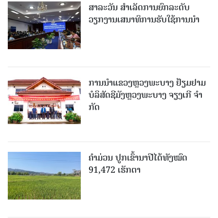
ສາລະວັນ ສໍາເລັດການຍົກລະດັບ
ວຽກງານເສນາທິການຮັບໃຊ້ການນໍາ
ການນຳແຂວງຫຼວງພະບາງ ຢ້ຽມ​ຢາມ
ບໍ​ລິ​ສັດຊີມັງຫຼວງພະບາງ ຈຽງເກີ ຈໍາ
ກັດ
ຄໍາມ່ວນ ປູກເຂົ້ານາປີໄດ້ທັງໝົດ
91,472 ເຮັກຕາ