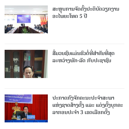
ສະຫຼຸບການຈັດຕັ້ງປະຕິບັດວຽກງານ
ອະໄພຍະໂທດ 5 ປີ
ສື່ມວນຊົນແມ່ນຂົວຕໍ່ທີ່ສໍາຄັນທີ່ສຸດ
ລະຫວ່າງພັກ-ລັດ ກັບປະຊາຊົນ
ປະກາດກົງຈັກຄະນະປະຈໍາສະພາ
ແຫ່ງຊາດສ້າງຕັ້ງ ແລະ ແຕ່ງຕັ້ງບຸກຄະ
ລາກອນປະຈໍາ 3 ເຂດເລືອກຕັ້ງ