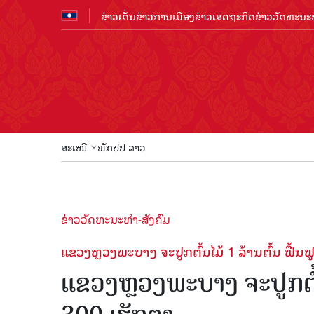
ຂ່າວເດັ່ນ
ຂ່າວການເມືອງ
ຂ່າວເສດຖະກິດ
ຂ່າວວັດທະນະທ
ສະເໜີ
ພັກປປ ລາວ
ຂ່າວວັດທະນະທຳ-ສັງຄົມ
ແຂວງຫຼວງພະບາງ ຈະປູກຕົ້ນໄມ້ 1 ລ້ານຕົ້ນ ຟື້ນຟູ
ແຂວງຫຼວງພະບາງ ຈະປູກຕົ້ນໄ