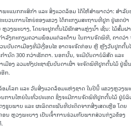
າພະແນກກະສິກຳ ແລະ ສິ່ງແວດລ້ອມ ໄດ້ໃຫ້ສຳພາດວ່າ: ສຳລັບພ
າດ, ຂະບວນການໃຫຍ່ຂອງແຂວງ ໄດ້ກະກຽມສະຖານທີ່ປູກ ຢູ່ເຂດປ່າ
ວງພະບາງ, ໂດຍຈະປູກຕົ້ນໄມ້ຮັກສາແຫຼ່ງນ້ຳ ເຊັ່ນ: ໄມ້ສົ້ມຝ
ຈຸບັນກໍາລັງກະກຽມຄວາມພ້ອມແຕ່ລະດ້ານ ໃນການຈັດພິທີ, ຄາດວ່າ
ວນບັນດາເມືອງທີ່ມີເງື່ອນໄຂ ອາດຈະຈັດກ່ອນ ຫຼື ຫຼັງວັນປູກຕົ້ນໄ
ໄດ້ກໍານົດ 300 ກວ່າເຮັກຕາ. ນອກນັ້ນ, ຈະມີບັນດາບໍລິສັດ ແລະ
າເມືອງ ລວມທັງປະຊາຊົນບັນດາເຜົ່າ ຈະຈັດພິທີປູກຕົ້ນໄມ້ ຢູ່ພື້ນ
ມອີກ.
ລ້ອມໂລກ ແລະ ວັນສີ່ງແວດລ້ອມແຫ່ງຊາດ ໃນປີນີ້ ແຂວງຫຼວງພ
ການໃຫຍ່ໃນທົ່ວປະເທດ ຊຶ່ງຈະມີການຈັດພິທີປູກຕົ້ນໄມ້ ຢູ່ບໍລິ
ງຮູບພາບ ແລະ ຜະລິດຕະພັນທີ່ປະດິດຈາກສີ່ງເສດເຫຼືອ ໂດຍ
ນ ຫຼວງພະບາງ ເປັນເຈົ້າການຮ່ວມກັບພາກສ່ວນກ່ຽວຂ້ອງ
ີ.