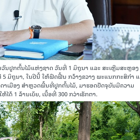
ັນປູກຕົ້ນໄມ້ແຫ່ງຊາດ ວັນທີ່ 1 ມິຖຸນາ ແລະ ສະເຫຼີມສະຫຼອງ 
່ 5 ມິຖຸນາ, ໃນປີນີ້ ໃຫ້ຟົດຟື້ນ ກວ້າງຂວາງ ພະແນກກະສິກຳ 
າເມືອງ ສຳຫຼວດພື້ນທີ່ປູກຕົ້ນໄມ້, ມາຮອດປັດຈຸບັນມີຄວາມ
້ໄດ້ 1 ລ້ານເບ້ຍ, ເນື້ອທີ່ 300 ກວ່າເຮັກຕາ.