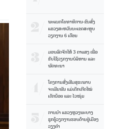
ພະແນກໂຍທາທິການ-ຂົນສົ່ງ
ແຂວງສະຫວັນນະເຂດສະຫຼຸບ
ວຽກງານ 6 ເດືອນ
ມອບລົດຈັກໃຫ້ 3 ຕາແສງ ເພື່ອ
ຮັບໃຊ້ວຽກງານບໍລິຫານ ແລະ
ພັດທະນາ
ໂຄງການສົ່ງເສີມສຸຂະພາບ
ຈະເລີນພັນ ແມ່ເດັກເກີດໃໝ່
ເດັກນ້ອຍ ແລະ ໄວໜຸ່ມ
ການນຳ ແຂວງຫຼວງພະບາງ
ຊຸກຍູ້ວຽກງານຮອບດ້ານຢູ່ເມືອງ
ວຽງຄໍາ