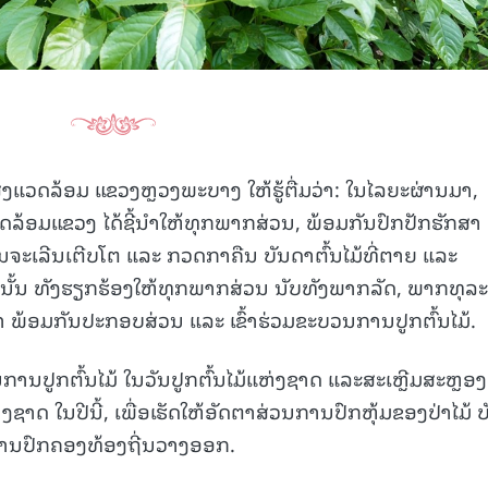
ງແວດລ້ອມ ແຂວງຫຼວງພະບາງ ໃຫ້ຮູ້ຕື່ມວ່າ: ໃນໄລຍະຜ່ານມາ,
ລ້ອມແຂວງ ໄດ້ຊີ້ນຳໃຫ້ທຸກພາກສ່ວນ, ພ້ອມກັນປົກປັກຮັກສາ
ີການຈະເລີນເຕີບໂຕ ແລະ ກວດກາຄືນ ບັນດາຕົ້ນໄມ້ທີ່ຕາຍ ແລະ
ນັ້ນ ທັງຮຽກຮ້ອງໃຫ້ທຸກພາກສ່ວນ ນັບທັງພາກລັດ, ພາກທຸລະ
າ ພ້ອມກັນປະກອບສ່ວນ ແລະ ເຂົ້າຮ່ວມຂະບວນການປູກຕົ້ນໄມ້.
ປູກຕົ້ນໄມ້ ໃນວັນປູກຕົ້ນໄມ້ແຫ່ງຊາດ ແລະສະເຫຼີມສະຫຼອງ
ຊາດ ໃນປີນີ້, ເພື່ອເຮັດໃຫ້ອັດຕາສ່ວນການປົກຫຸ້ມຂອງປ່າໄມ້ ບ
ການປົກຄອງທ້ອງຖີ່ນວາງອອກ.