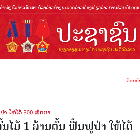
ຳ-ສັງຄົມ
ຂ່າວສືກສາ-ກິລາ
ຂ່າວຕ່າງປະເທດ
ຂ່າວທ່ອງທ່ຽວ
ຂ່າວການຮ່ວມມື
Logi
ຕ້ອນຮັບປີທ່ອງທ່ຽ
ປ່າ ໃຫ້ໄດ້ 300 ເຮັກຕາ
ມ້ 1 ລ້ານຕົ້ນ ຟື້ນຟູປ່າ ໃຫ້ໄດ້