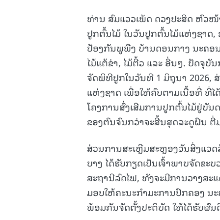
ທ່ານ ສົມແວວເພັດ ດວງປະສິດ ຫົວໜ້
ປູກຕົ້ນໄມ້ ໃນວັນປູກຕົ້ນໄມ້ແຫ່ງຊ
ປ້ອງກັນພູພືງ ບ້ານດອນກາງ ນະຄອນ ຫຼ
ໄມ້ແຕ້ຂ່າ, ໄມ້ຕີ້ວ ແລະ ອື່ນໆ. ປັດ
ຈັດພິທີປູກໃນວັນທີ 1 ມິຖຸນາ 2026, ສ່
ແຫ່ງຊາດ ເພື່ອໃຫ້ຄົບຕາມເນື້ອທີ່ ທີ່
ໂຄງການສົ່ງເສີມການປູກຕົ້ນໄມ້ຢູ່ບັນດ
ຂອງຕົນຈົນກວ່າຈະສີ້ນສຸດລະດູຝົນ ຕື່
ສ່ວນການສະເຫຼີມສະຫຼອງວັນສິ່ງແວດ
ບາງ ໄດ້ຮັບກຽດເປັນເຈົ້າພາບຈັດຂະບວນ
ສະຖານີລົດໄຟ, ທັງຈະມີການວາງສະແດ
ມອບໃຫ້ຄະນະກຳມະການປົກຄອງ ນະຄອ
ພ້ອມກັນຈັດຕັ້ງປະຕິບັດ ໃຫ້ໄດ້ຮັບຜົນດ