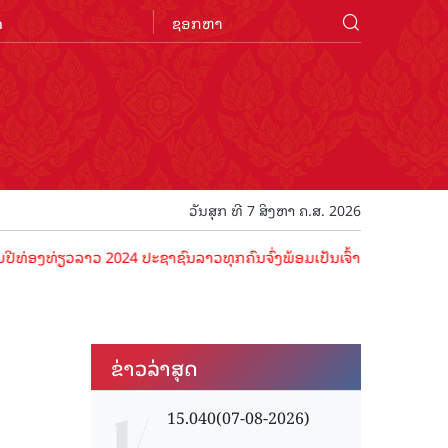
n
ວັນສຸກ ທີ 7 ສິງຫາ ຄ.ສ. 2026
ວລາວ 2024 ປະຊາຊົນລາວທຸກຄົນຈົ່ງພ້ອມເປັນເຈົ້າພາບທີ່ດີ ຕ້ອນຮັບນັກທ່ອງ
ຂ່າວ​ລ່າ​ສຸດ
15.040(07-08-2026)