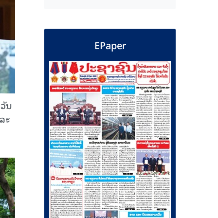
EPaper
ວັນ
ແລະ