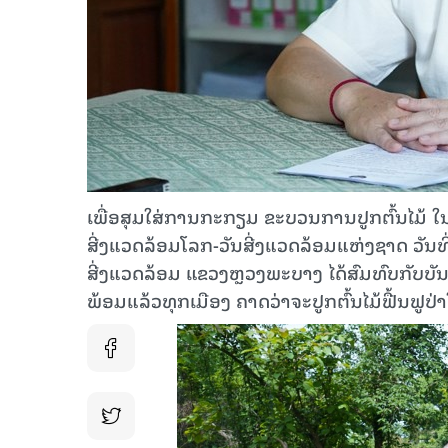
ເພື່ອສຸມໃສ່ການກະກຽມ ຂະບວນການປູກຕົ້ນໄມ້ ໃນວ
ສີ່ງແວດລ້ອມໂລກ-ວັນສີ່ງແວດລ້ອມແຫ່ງຊາດ ວັນທີ
ສີ່ງແວດລ້ອມ ແຂວງຫຼວງພະບາງ ໄດ້ສົມທົບກັບບັນດ
ພ້ອມແລ້ວທຸກເມືອງ ຄາດວ່າຈະປູກຕົ້ນໄມ້ຟື້ນຟູ​ປ່າໃຫ