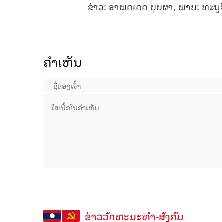
ຂ່າວ: ອາພຸດເດດ ບຸບຜາ, ພາບ: ທະນູສ
ຄໍາເຫັນ
ຂ່າວວັດທະນະທຳ-ສັງຄົມ