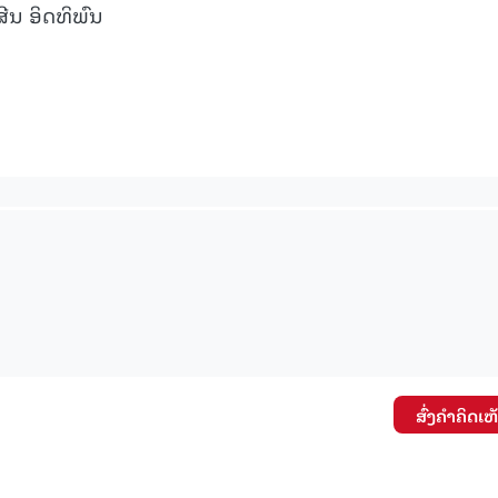
ີນ ອິດທິພົນ
ສົ່ງຄໍາຄິດເຫ