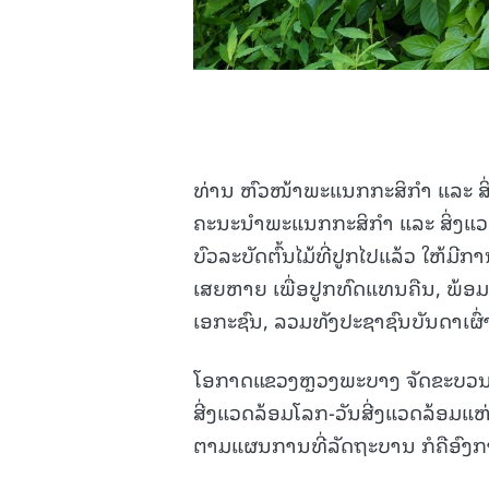
ທ່ານ ຫົວໜ້າພະແນກກະສິກຳ ແລະ ສິ່
ຄະນະນຳພະແນກກະສິກຳ ແລະ ສິ່ງແວດ
ບົວລະບັດຕົ້ນໄມ້ທີ່ປູກໄປແລ້ວ ໃຫ້ມ
ເສຍຫາຍ ເພື່ອປູກທົດແທນຄືນ, ພ້ອມ
ເອກະຊົນ, ລວມທັງປະຊາຊົນບັນດາເຜົ່
ໂອກາດແຂວງຫຼວງພະບາງ ຈັດຂະບວນການ
ສີ່ງແວດລ້ອມໂລກ-ວັນສີ່ງແວດລ້ອມແຫ່ງ
ຕາມແຜນການທີ່ລັດຖະບານ ກໍຄືອົງ