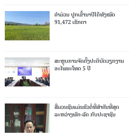
ຄໍາມ່ວນ ປູກເຂົ້ານາປີໄດ້ທັງໝົດ
91,472 ເຮັກຕາ
ສະຫຼຸບການຈັດຕັ້ງປະຕິບັດວຽກງານ
ອະໄພຍະໂທດ 5 ປີ
ສື່ມວນຊົນແມ່ນຂົວຕໍ່ທີ່ສໍາຄັນທີ່ສຸດ
ລະຫວ່າງພັກ-ລັດ ກັບປະຊາຊົນ