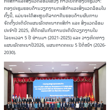
ກະສິກຳແລະສິ່ງແວດລ້ອມແຂວງ ກ່າວເປີດກອງປະຊຸມວ່າ:
ກອງປະຊຸມຮອບດ້ານວຽກງານກະສິກຳແລະສິ່ງແວດລ້ອມໃນ
ຄັ້ງນີ້, ແມ່ນຈະໄດ້ສະຫຼຸບຕີລາຄາຄືນຮອບດ້ານຜົນການ
ຈັດຕັ້ງປະຕິບັດແຜນພັດທະນາກະສິກຳ ແລະ ສິ່ງແວດລ້ອມ
ປະຈຳປີ 2025, ທີ່ຕິດພັນກັບການປະຕິບັດວຽກງານໃນ
ໄລຍະເວລາ 5 ປີ ຜ່ານມາ (2021-2025) ແລະ ວາງທິດທາງ
ແຜນພັດທະນາປີ2026, ແຜນຄາດຄະເນ 5 ປີຕໍ່ໜ້າ (2026-
2030).