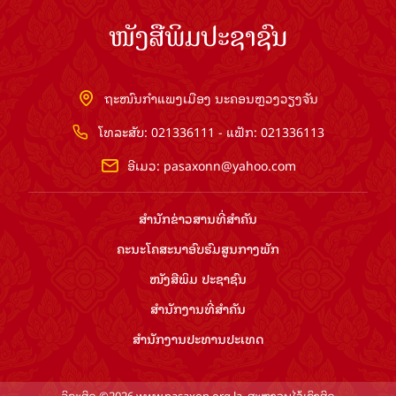
ໜັງສືພິມປະຊາຊົນ
ຖະໜົນກຳແພງເມືອງ ນະຄອນຫຼວງວຽງຈັນ
ໂທລະສັບ: 021336111 - ແຟັກ: 021336113
ອີເມວ:
pasaxonn@yahoo.com
ສຳ​ນັກ​ຂ່າວ​ສານ​ທີ່​ສຳ​ຄັນ​
ຄະນະໂຄສະນາອົບຮົມ​ສູນ​ກາງ​ພັກ
ໜັງສືພິມ ປະ​ຊາ​ຊົນ
ສຳ​ນັກ​ງານ​ທີ່​ສຳ​ຄັນ
ສຳ​ນັກ​ງານ​ປະ​ທານ​ປະ​ເທດ
ລິຂະສິດ ©2026 www.pasaxon.org.la. ສະຫງວນໄວ້ເຊິງສິດ