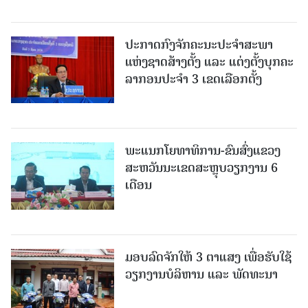
ປະກາດກົງຈັກຄະນະປະຈໍາສະພາ
ແຫ່ງຊາດສ້າງຕັ້ງ ແລະ ແຕ່ງຕັ້ງບຸກຄະ
ລາກອນປະຈໍາ 3 ເຂດເລືອກຕັ້ງ
ພະແນກໂຍທາທິການ-ຂົນສົ່ງແຂວງ
ສະຫວັນນະເຂດສະຫຼຸບວຽກງານ 6
ເດືອນ
ມອບລົດຈັກໃຫ້ 3 ຕາແສງ ເພື່ອຮັບໃຊ້
ວຽກງານບໍລິຫານ ແລະ ພັດທະນາ