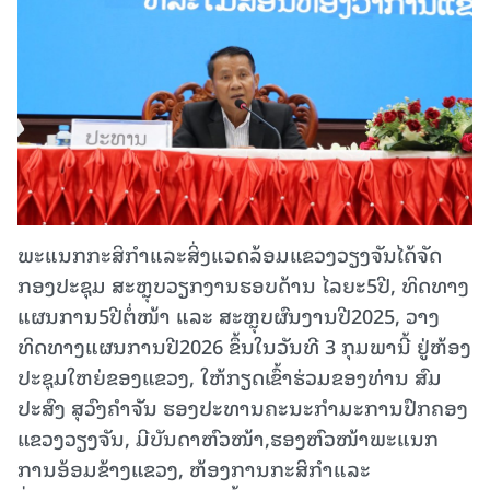
ພະແນກກະສິກຳແລະສິ່ງແວດລ້ອມແຂວງວຽງຈັນໄດ້ຈັດ
ກອງປະຊຸມ ສະຫຼຸບວຽກງານຮອບດ້ານ ໄລຍະ5ປີ, ທິດທາງ
ແຜນການ5ປີຕໍ່ໜ້າ ແລະ ສະຫຼຸບຜົນງານປີ2025, ວາງ
ທິດທາງແຜນການປີ2026 ຂຶ້ນໃນວັນທີ 3 ກຸມພານີ້ ຢູ່ຫ້ອງ
ປະຊຸມໃຫຍ່ຂອງແຂວງ, ໃຫ້ກຽດເຂົ້າຮ່ວມຂອງທ່ານ ສົມ
ປະສົງ ສຸວົງຄຳຈັນ ຮອງປະທານຄະນະກຳມະການປົກຄອງ
ແຂວງວຽງຈັນ, ມີບັນດາຫົວໜ້າ,ຮອງຫົວໜ້າພະແນກ
ການອ້ອມຂ້າງແຂວງ, ຫ້ອງການກະສິກຳແລະ