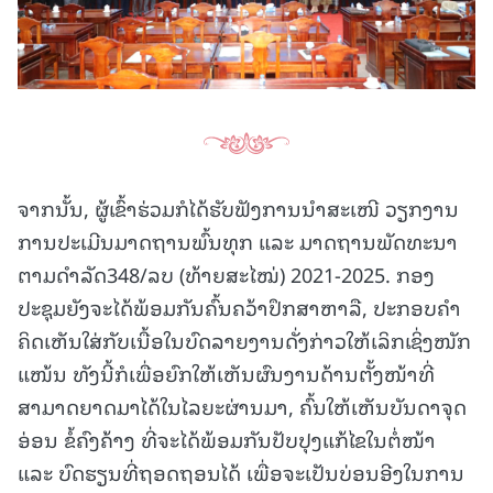
ຈາກນັ້ນ, ຜູ້ເຂົ້າຮ່ວມກໍໄດ້ຮັບຟັງການນໍາສະເໜີ ວຽກງານ
ການປະເມີນມາດຖານພົ້ນທຸກ ແລະ ມາດຖານພັດທະນາ
ຕາມດຳລັດ348/ລບ (ທ້າຍສະໄໝ່) 2021-2025. ກອງ
ປະຊຸມຍັງຈະໄດ້ພ້ອມກັນຄົ້ນຄວ້າປຶກສາຫາລື, ປະກອບຄໍາ
ຄິດເຫັນໃສ່ກັບເນື້ອໃນບົດລາຍງານດັ່ງກ່າວໃຫ້ເລິກເຊິ່ງໜັກ
ແໜ້ນ ທັງນີ້ກໍເພື່ອຍົກໃຫ້ເຫັນຜົນງານດ້ານຕັ້ງໜ້າທີ່
ສາມາດຍາດມາໄດ້ໃນໄລຍະຜ່ານມາ, ຄົ້ນໃຫ້ເຫັນບັນດາຈຸດ
ອ່ອນ ຂໍ້ຄົງຄ້າງ ທີ່ຈະໄດ້ພ້ອມກັນປັບປຸງແກ້ໄຂໃນຕໍ່ໜ້າ
ແລະ ບົດຮຽນທີ່ຖອດຖອນໄດ້ ເພື່ອຈະເປັນບ່ອນອີງໃນການ