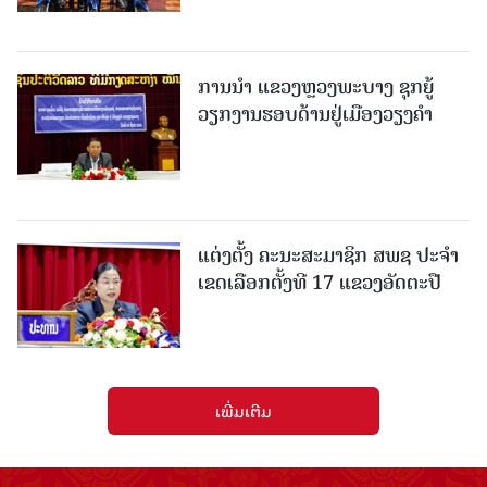
ການນຳ ແຂວງຫຼວງພະບາງ ຊຸກຍູ້
ວຽກງານຮອບດ້ານຢູ່ເມືອງວຽງຄໍາ
ແຕ່ງຕັ້ງ ຄະນະສະມາຊິກ ສພຊ ປະຈຳ
ເຂດເລືອກຕັ້ງທີ 17 ແຂວງອັດຕະປື
ເພີ່ມເຕີມ