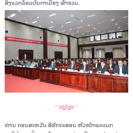
ສິ່ງແວດລ້ອມບັນດາເມືອງ ເຂົ້າຮວມ.
ທ່ານ ຄອນສະຫວັນ ສີອັກຄະສອນ ຫົວໜ້າພະແນກ