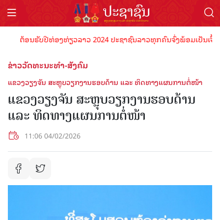
ຕ້ອນຮັບປີທ່ອງທ່ຽວລາວ 2024 ປະຊາຊົນລາວທຸກຄົນຈົ່ງພ້ອມເປັນເຈົ້າພາບທີ
ຂ່າວວັດທະນະທຳ-ສັງຄົມ
ແຂວງວຽງຈັນ ສະຫຼຸບວຽກງານຮອບດ້ານ ແລະ ທິດທາງແຜນການຕໍ່ໜ້າ
ແຂວງວຽງຈັນ ສະຫຼຸບວຽກງານຮອບດ້ານ
ແລະ ທິດທາງແຜນການຕໍ່ໜ້າ
11:06 04/02/2026