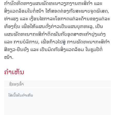
ກຳນົດທິດທາງແຜນພັດທະນາວຽກງານກະສິກຳ ແລະ
ສິ່ງແວດລ້ອມໃນຕໍ່ໜ້າ ໃຫ້ສອດຄ່ອງກັບສະພາບຈຸດພິເສດ,
ທ່າແຮງ ແລະ ເງື່ອນໄຂກາລະໂອກາດແຕ່ລະດ້ານຂອງແຕ່ລະ
ທ້ອງຖິ່ນ ເພື່ອໃຫ້ແຜນດັ່ງກ່າວເປັນແຜນບຸກທະລຸ, ເປັນ
ແຜນພັດທະນາກະສິກຳຕິດພັນກັບອຸດສາຫະກຳປຸງແຕ່ງ
ແລະ ການບໍລິການ, ເພື່ອກ້າວໄປສູ່ ການພັດທະນາກະສິກຳ
ສີຂຽວ-ຍືນຍົງ ແລະ ເປັນມິດກັບສິ່ງແວດລ້ອມ ໃນຊຸມປີຕໍ່
ໜ້າ.
ຄໍາເຫັນ