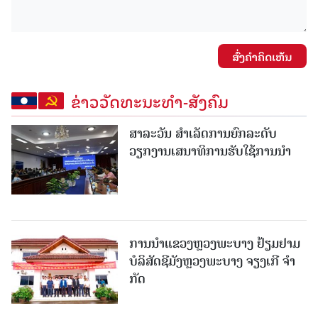
ສົ່ງຄໍາຄິດເຫັນ
ຂ່າວວັດທະນະທຳ-ສັງຄົມ
ສາລະວັນ ສໍາເລັດການຍົກລະດັບ
ວຽກງານເສນາທິການຮັບໃຊ້ການນໍາ
ການນຳແຂວງຫຼວງພະບາງ ຢ້ຽມ​ຢາມ
ບໍ​ລິ​ສັດຊີມັງຫຼວງພະບາງ ຈຽງເກີ ຈໍາ
ກັດ