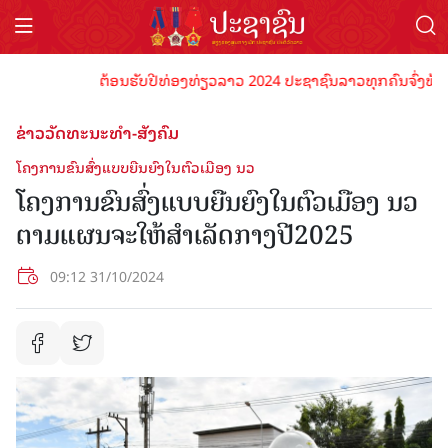
ຕ້ອນຮັບປີທ່ອງທ່ຽວລາວ 2024 ປະຊາຊົນລາວທຸກຄົນຈົ່ງພ້ອມເປັນເ
ຂ່າວວັດທະນະທຳ-ສັງຄົມ
ໂຄງການຂົນສົ່ງແບບຍືນຍົງໃນຕົວເມືອງ ນວ
ໂຄງການຂົນສົ່ງແບບຍືນຍົງໃນຕົວເມືອງ ນວ
ຕາມແຜນຈະໃຫ້ສຳເລັດກາງປີ2025
09:12 31/10/2024