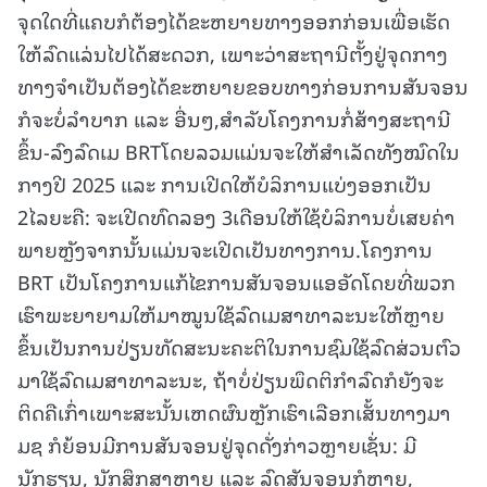
ຈຸດໃດທີ່ແຄບກໍຕ້ອງໄດ້ຂະຫຍາຍທາງອອກກ່ອນເພື່ອເຮັດ
ໃຫ້ລົດແລ່ນໄປໄດ້ສະດວກ, ເພາະວ່າສະຖານີຕັ້ງຢູ່ຈຸດກາງ
ທາງຈຳເປັນຕ້ອງໄດ້ຂະຫຍາຍຂອບທາງກ່ອນການສັນຈອນ
ກໍຈະບໍ່ລໍາບາກ ແລະ ອື່ນໆ,ສໍາລັບໂຄງການກໍ່ສ້າງສະຖານີ
ຂຶ້ນ-ລົງລົດເມ BRTໂດຍລວມແມ່ນຈະໃຫ້ສໍາເລັດທັງໝົດໃນ
ກາງປີ 2025 ແລະ ການເປີດໃຫ້ບໍລິການແບ່ງອອກເປັນ
2ໄລຍະຄື: ຈະເປີດທົດລອງ 3ເດືອນໃຫ້ໃຊ້ບໍລິການບໍ່ເສຍຄ່າ
ພາຍຫຼັງຈາກນັ້ນແມ່ນຈະເປີດເປັນທາງການ.ໂຄງການ
BRT ເປັນໂຄງການແກ້ໄຂການສັນຈອນແອອັດໂດຍທີ່ພວກ
ເຮົາພະຍາຍາມໃຫ້ມາໝູນໃຊ້ລົດເມສາທາລະນະໃຫ້ຫຼາຍ
ຂຶ້ນເປັນການປ່ຽນທັດສະນະຄະຕິໃນການຊົມໃຊ້ລົດສ່ວນຕົວ
ມາໃຊ້ລົດເມສາທາລະນະ, ຖ້າບໍ່ປ່ຽນພຶດຕິກຳລົດກໍຍັງຈະ
ຕິດຄືເກົ່າເພາະສະນັ້ນເຫດຜົນຫຼັກເຮົາເລືອກເສັ້ນທາງມາ
ມຊ ກໍຍ້ອນມີການສັນຈອນຢູ່ຈຸດດັ່ງກ່າວຫຼາຍເຊັ່ນ: ມີ
ນັກຮຽນ, ນັກສຶກສາຫຼາຍ ແລະ ລົດສັນຈອນກໍຫຼາຍ,