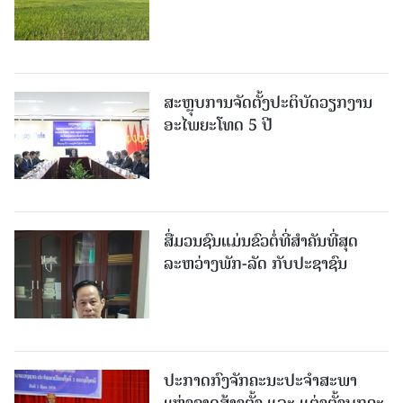
ສະຫຼຸບການຈັດຕັ້ງປະຕິບັດວຽກງານ
ອະໄພຍະໂທດ 5 ປີ
ສື່ມວນຊົນແມ່ນຂົວຕໍ່ທີ່ສໍາຄັນທີ່ສຸດ
ລະຫວ່າງພັກ-ລັດ ກັບປະຊາຊົນ
ປະກາດກົງຈັກຄະນະປະຈໍາສະພາ
ແຫ່ງຊາດສ້າງຕັ້ງ ແລະ ແຕ່ງຕັ້ງບຸກຄະ