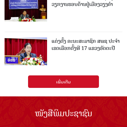
ວຽກງານຮອບດ້ານຢູ່ເມືອງວຽງຄໍາ
ແຕ່ງຕັ້ງ ຄະນະສະມາຊິກ ສພຊ ປະຈຳ
ເຂດເລືອກຕັ້ງທີ 17 ແຂວງອັດຕະປື
ເພີ່ມເຕີມ
ໜັງສືພິມປະຊາຊົນ