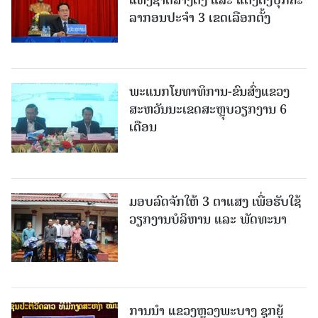
ລາກອນປະຈໍາ 3 ເຂດເລືອກຕັ້ງ
ພະແນກໂຍທາທິການ-ຂົນສົ່ງແຂວງ
ສະຫວັນນະເຂດສະຫຼຸບວຽກງານ 6
ເດືອນ
ມອບລົດຈັກໃຫ້ 3 ຕາແສງ ເພື່ອຮັບໃຊ້
ວຽກງານບໍລິຫານ ແລະ ພັດທະນາ
ການນຳ ແຂວງຫຼວງພະບາງ ຊຸກຍູ້