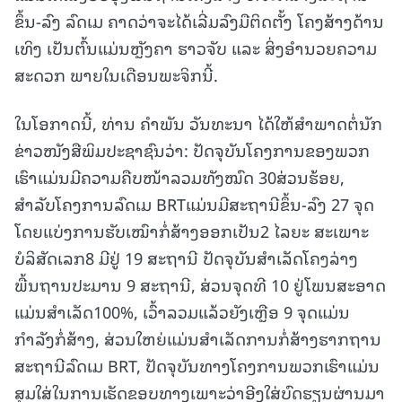
ຂຶ້ນ-ລົງ ລົດເມ ຄາດວ່າຈະໄດ້ເລີ່ມລົງມືຕິດຕັ້ງ ໂຄງສ້າງດ້ານ
ເທິງ ເປັນຕົ້ນແມ່ນຫຼັງຄາ ຮາວຈັບ ແລະ ສິ່ງອຳນວຍຄວາມ
ສະດວກ ພາຍໃນເດືອນພະຈິກນີ້.
ໃນໂອກາດນີ້, ທ່ານ ຄຳພັນ ວັນທະນາ ໄດ້ໃຫ້ສຳພາດຕໍ່ນັກ
ຂ່າວໜັງສືພິມປະຊາຊົນວ່າ: ປັດຈຸບັນໂຄງການຂອງພວກ
ເຮົາແມ່ນມີຄວາມຄືບໜ້າລວມທັງໝົດ 30ສ່ວນຮ້ອຍ,
ສຳລັບໂຄງການລົດເມ BRTແມ່ນມີສະຖານີຂຶ້ນ-ລົງ 27 ຈຸດ
ໂດຍແບ່ງການຮັບເໝົາກໍ່ສ້າງອອກເປັນ2 ໄລຍະ ສະເພາະ
ບໍລິສັດເລກ8 ມີຢູ່ 19 ສະຖານີ ປັດຈຸບັນສຳເລັດໂຄງລ່າງ
ພື້ນຖານປະມານ 9 ສະຖານີ, ສ່ວນຈຸດທີ 10 ຢູ່ໂພນສະອາດ
ແມ່ນສຳເລັດ100%, ເວົ້າລວມແລ້ວຍັງເຫຼືອ 9 ຈຸດແມ່ນ
ກຳລັງກໍ່ສ້າງ, ສ່ວນໃຫຍ່ແມ່ນສໍາເລັດການກໍ່ສ້າງຮາກຖານ
ສະຖານີລົດເມ BRT, ປັດຈຸບັນທາງໂຄງການພວກເຮົາແມ່ນ
ສຸມໃສ່ໃນການເຮັດຂອບທາງເພາະວ່າອີງໃສ່ບົດຮຽນຜ່ານມາ