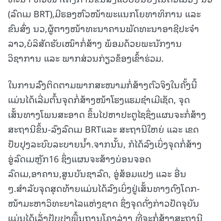
(ລົດເມ BRT),ມີຮອງຫົວໜ້າພະແນກໂຍທາທິການ ແລະ
ຂົນສົ່ງ ນວ,ຜູ້ຕາງໜ້າທະນາຄານພັດທະນາອາຊີປະຈຳ
ລາວ,ບໍລິສັດຮັບເໝົາກໍ່ສ້າງ ພ້ອມດ້ວຍພະນັກງານ
ວິຊາການ ແລະ ພາກສ່ວນກ່ຽວຂ້ອງເຂົ້າຮ່ວມ.
ໃນການລົົງຕິດຕາມພາກສະໜາມກໍ່ສ້າງຕົວຈິງໃນຄັ້ງນີ້
ແມ່ນໄດ້ເລີ່ມຕົ້ນຈຸດກໍ່ສ້າງໜ້າໂຮງແຮມຊຳເມີເຊັດ, ຈຸດ
ເສັ້ນທາງໂພນສະອາດ ຂຶ້ນໄປຫາປະຕູໄຊຊຶ່ງແຜນຈະກໍ່ສ້າງ
ສະຖານີຂຶ້ນ-ລົງລົດເມ BRTແລະ ສະຖານີໃຫຍ່ ແລະ ເຂດ
ປັບປຸງລະບົບລະບາຍນ້ຳ.ຈາກນັ້ນ, ກໍໄດ້ລົງເບິ່ງຈຸດກໍ່ສ້າງ
ອູ່ລົດເມຫຼັກ16 ຊຶ່ງແຜນຈະສ້າງບ່ອນຈອດ
ລົດເມ,ອາຄານ,ສູນບັນຊາລົດ, ອູ່ສ້ອມແປງ ແລະ ອື່ນ
ໆ.ສຳລັບຈຸດສຸດທ້າຍແມ່ນໄດ້ລົງເບິ່ງຢູ່ເສັ້ນທາງດົງໂດກ-
ໜ້າມະຫາວິທະຍາໄລແຫ່ງຊາດ ຊຶ່ງຈຸດດັ່ງກ່າວປັດຈຸບັນ
ແມ່ນໄດ້ເລັ່ງປັບປຸງພື້ນຖານໂຄງລ່າງ ທີ່ຈະກໍ່ສ້າງສະຖານີ