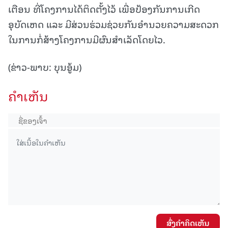
ເຕືອນ ທີ່ໂຄງການໄດ້ຕິດຕັ້ງໄວ້ ເພື່ອປ້ອງກັນການເກີດ
ອຸບັດເຫດ ແລະ ມີສ່ວນຮ່ວມຊ່ວຍກັນອຳນວຍຄວາມສະດວກ
ໃນການກໍ່ສ້າງໂຄງການມີຜົນສຳເລັດໂດຍໄວ.
(ຂ່າວ-ພາບ: ບຸນອູ້ມ)
ຄໍາເຫັນ
ສົ່ງຄໍາຄິດເຫັນ