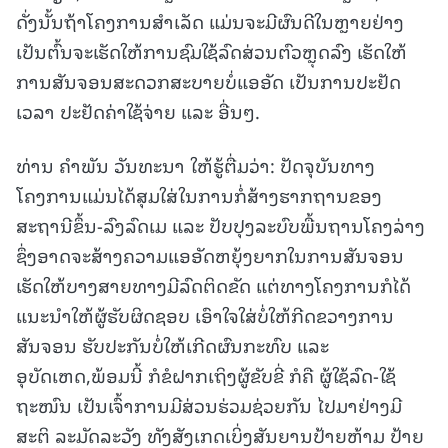
ດັ່ງນັ້ນຖ້າໂຄງການສຳເລັດ ແມ່ນຈະມີຜົນດີໃນຫຼາຍຢ່າງ
ເປັນຕົ້ນຈະເຮັດໃຫ້ການຊົມໃຊ້ລົດສ່ວນຕົວຫຼຸດລົງ ເຮັດໃຫ້
ການສັນຈອນສະດວກສະບາຍບໍ່ແອອັດ ເປັນການປະຢັດ
ເວລາ ປະຢັດຄ່າໃຊ້ຈ່າຍ ແລະ ອື່ນໆ.
ທ່ານ ຄຳພັນ ວັນທະນາ ໃຫ້ຮູ້ຕື່ມວ່າ: ປັດຈຸບັນທາງ
ໂຄງການແມ່ນໄດ້ສຸມໃສ່ໃນການກໍ່ສ້າງຮາກຖານຂອງ
ສະຖານີຂຶ້ນ-ລົງລົດເມ ແລະ ປັບປຸງລະບົບພື້ນຖານໂຄງລ່າງ
ຊຶ່ງອາດຈະສ້າງຄວາມແອອັດຫຍຸ້ງຍາກໃນການສັນຈອນ
ເຮັດໃຫ້ບາງສາຍທາງມີລົດຕິດຂັດ ແຕ່ທາງໂຄງການກໍໄດ້
ແນະນຳໃຫ້ຜູ້ຮັບຜິດຊອບ ເອົາໃຈໃສ່ບໍ່ໃຫ້ກີດຂວາງການ
ສັນຈອນ ຮັບປະກັນບໍ່ໃຫ້ເກີດຜົນກະທົບ ແລະ
ອຸບັດເຫດ,ພ້ອມນີ້ ກໍຂໍຝາກເຖິງຜູ້ຂັບຂີ່ ກໍຄື ຜູ້ໃຊ້ລົດ-ໃຊ້
ຖະໜົນ ເປັນເຈົ້າການມີສ່ວນຮ່ວມຊ່ວຍກັນ ໄປມາຢ່າງມີ
ສະຕິ ລະມັດລະວັງ ທັງສັງເກດເບິ່ງສັນຍານປ້າຍຫ້າມ ປ້າຍ