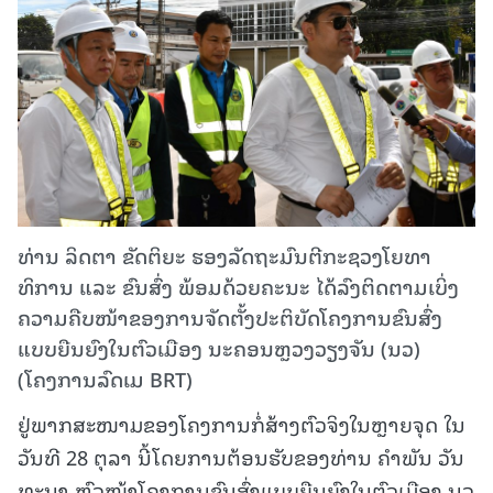
ທ່ານ ລິດຕາ ຂັດຕິຍະ ຮອງລັດຖະມົນຕີກະຊວງໂຍທາ
ທິການ ແລະ ຂົນສົ່ງ ພ້ອມດ້ວຍຄະນະ ໄດ້ລົງຕິດຕາມເບິ່ງ
ຄວາມຄືບໜ້າຂອງການຈັດຕັ້ງປະຕິບັດໂຄງການຂົນສົ່ງ
ແບບຍືນຍົງໃນຕົວເມືອງ ນະຄອນຫຼວງວຽງຈັນ (ນວ)
(ໂຄງການລົດເມ BRT)
ຢູ່ພາກສະໜາມຂອງໂຄງການກໍ່ສ້າງຕົວຈິງໃນຫຼາຍຈຸດ ໃນ
ວັນທີ 28 ຕຸລາ ນີ້ໂດຍການຕ້ອນຮັບຂອງທ່ານ ຄຳພັນ ວັນ
ທະນາ ຫົວໜ້າໂຄງການຂົນສົ່ງແບບຍືນຍົງໃນຕົວເມືອງ ນວ