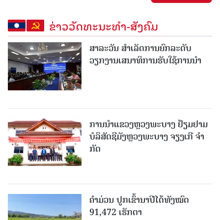
ຂ່າວວັດທະນະທຳ-ສັງຄົມ
ສາລະວັນ ສໍາເລັດການຍົກລະດັບ
ວຽກງານເສນາທິການຮັບໃຊ້ການນໍາ
ການນຳແຂວງຫຼວງພະບາງ ຢ້ຽມ​ຢາມ
ບໍ​ລິ​ສັດຊີມັງຫຼວງພະບາງ ຈຽງເກີ ຈໍາ
ກັດ
ຄໍາມ່ວນ ປູກເຂົ້ານາປີໄດ້ທັງໝົດ
91,472 ເຮັກຕາ