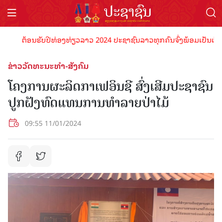
ຕ້ອນຮັບປີທ່ອງທ່ຽວລາວ 2024 ປະຊາຊົນລາວທຸກຄົນຈົ່ງພ້ອມເປັນເຈົ້າພາບທ
ຂ່າວວັດທະນະທຳ-ສັງຄົມ
ໂຄງການຜະລິດກາເຟອິນຊີ ສົ່ງເສີມປະຊາຊົນ
ປູກຝັງທົດແທນການທໍາລາຍປ່າໄມ້
09:55 11/01/2024