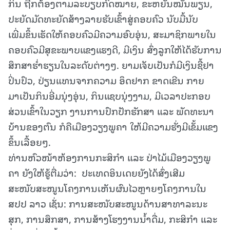
ກິນ ຖືກຕ້ອງຕາມລະບຽບກົດໝາຍ, ຂະຫຍັນໝັ່ນພຽນ,
ປະຍັດມັດທະຍັດສ້າງລາຍຮັບເຂົ້າສູ່ຄອບຄົວ ນັບມື້ນັບ
ເພີ່ມຂຶ້ນເຮັດໃຫ້ຄອບຄົວມີຄວາມອົບອຸ່ນ, ສະມາຊິກພາຍໃນ
ຄອບຄົວມີສຸຂະພາບແຂງແຮງດີ, ມີເງິນ ສົ່ງລູກໃຫ້ໄດ້ຮັບການ
ສຶກສາຮ່ຳຮຽນໃນລະດັບຕ່າງໆ. ຍາມເຈັບເປັນກໍມີເງິນຊື້ຢາ
ປິ່ນປົວ, ປ່ຽນແທນຈາກຄວາມ ອຶດຢາກ ຂາດເຂີນ ກາຍ
ມາເປັນກິນອີ່ມນຸ່ງອຸ່ນ, ກິນແຊບນຸ່ງງາມ, ມີເວລາປະກອບ
ສ່ວນເຂົ້າໃນວຽກ ງານການປົກປັກຮັກສາ ແລະ ພັດທະນາ
ບ້ານຂອງຕົນ ກໍຄືເມືອງວຽງພູຄາ ໃຫ້ມີຄວາມຮັ່ງມີເຂັ້ມແຂງ
ຂຶ້ນເລື້ອຍໆ.
ທ່ານຫົວໜ້າຫ້ອງການກະສິກໍາ ແລະ ປ່າໄມ້ເມືອງວຽງພູ
ຄາ ຍັງໃຫ້ຮູ້ຕື່ມວ່າ: ປະເທດອິນເດຍຍັງໄດ້ສົ່ງເສີມ
ສະໜັບສະໜູນໂຄງການເຫັນຜົນໄວຫຼາຍໆໂຄງການໃນ
ສປປ ລາວ ເຊັ່ນ: ການສະໜັບສະໜູນດ້ານສາທາລະນະ
ສຸກ, ການສຶກສາ, ການສ້າງໂຮງງານນ້ຳດື່ມ, ກະສິກຳ ແລະ