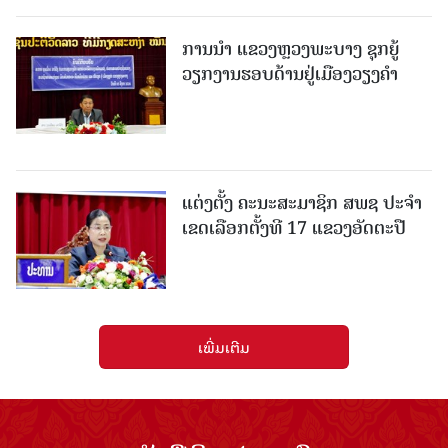
ການນຳ ແຂວງຫຼວງພະບາງ ຊຸກຍູ້
ວຽກງານຮອບດ້ານຢູ່ເມືອງວຽງຄໍາ
ແຕ່ງຕັ້ງ ຄະນະສະມາຊິກ ສພຊ ປະຈຳ
ເຂດເລືອກຕັ້ງທີ 17 ແຂວງອັດຕະປື
ເພີ່ມເຕີມ