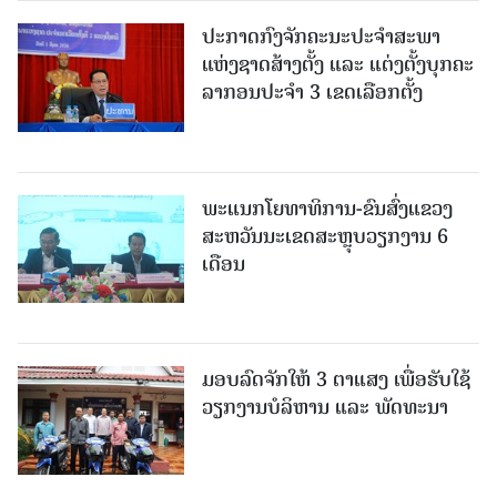
ປະກາດກົງຈັກຄະນະປະຈໍາສະພາ
ແຫ່ງຊາດສ້າງຕັ້ງ ແລະ ແຕ່ງຕັ້ງບຸກຄະ
ລາກອນປະຈໍາ 3 ເຂດເລືອກຕັ້ງ
ພະແນກໂຍທາທິການ-ຂົນສົ່ງແຂວງ
ສະຫວັນນະເຂດສະຫຼຸບວຽກງານ 6
ເດືອນ
ມອບລົດຈັກໃຫ້ 3 ຕາແສງ ເພື່ອຮັບໃຊ້
ວຽກງານບໍລິຫານ ແລະ ພັດທະນາ