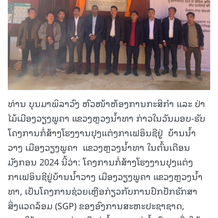
ທ່ານ ບຸນມາພິລາວົງ ຫົວໜ້າຫ້ອງການກະສິກໍາ ແລະ ປ່າ
ໄມ້ເມືອງວຽງພູຄາ ແຂວງຫຼວງນໍ້າທາ ກ່າວໃນວັນມອບ-ຮັບ
ໂຄງການກໍ່ສ້າງໂຮງງານປຸງແຕ່ງກາເຟອິນຊີຢູ່ ບ້ານນ້ຳ
ວາງ ເມືອງວຽງພູຄາ ແຂວງຫຼວງນໍ້າທາ ໃນຕົ້ນເດືອນ
ມັງກອນ 2024 ນີ້ວ່າ: ໂຄງການກໍ່ສ້າງໂຮງງານປຸງແຕ່ງ
ກາເຟອິນຊີຢູ່ບ້ານນ້ຳວາງ ເມືອງວຽງພູຄາ ແຂວງຫຼວງນ້ຳ
ທາ, ເປັນໂຄງການຊ່ວຍເຫຼືອກ່ຽວກັບການປົກປັກຮັກສາ
ສິ່ງແວດລ້ອມ (SGP) ຂອງອົງການສະຫະປະຊາຊາດ,