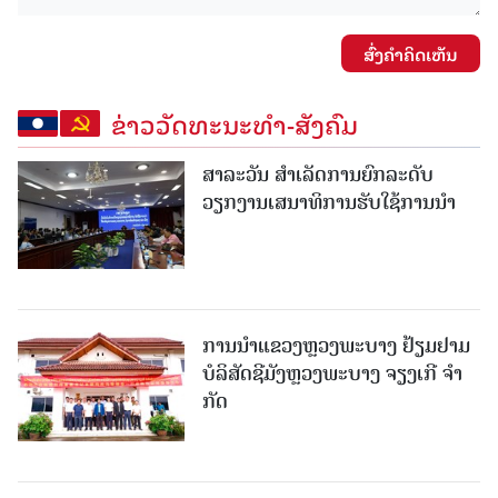
ສົ່ງຄໍາຄິດເຫັນ
ຂ່າວວັດທະນະທຳ-ສັງຄົມ
ສາລະວັນ ສໍາເລັດການຍົກລະດັບ
ວຽກງານເສນາທິການຮັບໃຊ້ການນໍາ
ການນຳແຂວງຫຼວງພະບາງ ຢ້ຽມ​ຢາມ
ບໍ​ລິ​ສັດຊີມັງຫຼວງພະບາງ ຈຽງເກີ ຈໍາ
ກັດ