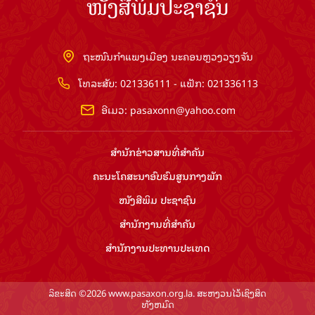
ໜັງສືພິມປະຊາຊົນ
ຖະໜົນກຳແພງເມືອງ ນະຄອນຫຼວງວຽງຈັນ
ໂທລະສັບ: 021336111 - ແຟັກ: 021336113
ອີເມວ:
pasaxonn@yahoo.com
ສຳ​ນັກ​ຂ່າວ​ສານ​ທີ່​ສຳ​ຄັນ​
ຄະນະໂຄສະນາອົບຮົມ​ສູນ​ກາງ​ພັກ
ໜັງສືພິມ ປະ​ຊາ​ຊົນ
ສຳ​ນັກ​ງານ​ທີ່​ສຳ​ຄັນ
ສຳ​ນັກ​ງານ​ປະ​ທານ​ປະ​ເທດ
ລິຂະສິດ ©2026 www.pasaxon.org.la. ສະຫງວນໄວ້ເຊິງສິດ
ທັງຫມົດ