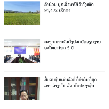
ຄໍາມ່ວນ ປູກເຂົ້ານາປີໄດ້ທັງໝົດ
91,472 ເຮັກຕາ
ສະຫຼຸບການຈັດຕັ້ງປະຕິບັດວຽກງານ
ອະໄພຍະໂທດ 5 ປີ
ສື່ມວນຊົນແມ່ນຂົວຕໍ່ທີ່ສໍາຄັນທີ່ສຸດ
ລະຫວ່າງພັກ-ລັດ ກັບປະຊາຊົນ