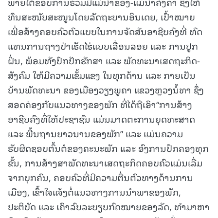
ພາຍໃຕ້ຂອບການຮ່ວມມືແມ່ນ້ຳຂອງ-ແມ່ນ້ຳຄົງຄາ ຊຶ່ງໃຫ້
ທຶນສະໜັບສະໜູນໂດຍລັດຖະບານອິນເດຍ, ເປົ້າໝາຍ
ເພື່ອສ້າງຄອບຄົວຕົວແບບໃນການຈັດສັນອາຊີບຄົງທີ່ ທົດ
ແທນການຖາງປ່າເຮັດໄຮ່ແບບເລື່ອນລອຍ ແລະ ການປູກ
ຝິ່ນ, ພ້ອມທັງປົກປັກຮັກສາ ແລະ ພັດທະນາເສດຖະກິດ-
ສັງຄົມ ໃຫ້ມີຄວາມເຂັ້ມແຂງ ໃນທຸກດ້ານ ແລະ ກາຍເປັນ
ບ້ານພັດທະນາ ຂອງເມືອງວຽງພູຄາ ແຂວງຫຼວງນໍ້ທາ ຊຶ່ງ
ສອດຄ່ອງກັບແນວທາງຂອງພັກ ທີ່ໄດ້ຖືເອົາ“ການສ້າງ
ອາຊີບຄົງທີ່ໃຫ້ປະຊາຊົນ ແມ່ນມາດຕະການຍຸດທະສາດ
ແລະ ພື້ນຖານຍາວນານຂອງພັກ” ແລະ ແມ່ນຄວາມ
ຮັບຜິດຊອບຕົ້ນຕໍຂອງຄະນະພັກ ແລະ ອົງການປົກຄອງທຸກ
ຂັ້ນ, ການສ້າງສາພັດທະນາເສດຖະກິດຄອບຄົວແມ່ນເລີ່ມ
ຈາກບຸກຄົນ, ຄອບຄົວທີ່ມີຄວາມຕື່ນຕົວທາງດ້ານການ
ເມືອງ, ເຂົ້າໃຈແຈ້ງຕໍ່ແນວທາງການນໍາພາຂອງພັກ,
ປະຕິບັດ ແລະ ເຄົາລົບລະບຽບກົດໝາຍຂອງລັດ, ທຳມາຫາ