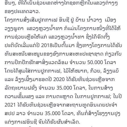
ອື່ນໆ, ທີ່ໄດ້ເນັ້ນຊ່ວຍເຂດຫ່າງໄກຊອກຫຼີກໃນແຂວງຕ່າງໆ
ຂອງປະເທດລາວ.
ໂຄງການສົ່ງເສີມປູກກາເຟ ອິນຊີ ຢູ່ ບ້ານ ນໍ້າວາງ ເມືອງ
ວຽງພູຄາ ແຂວງຫຼວງນໍ້າທາ ກໍແມ່ນໂຄງການໜຶ່ງທີ່ໄດ້ໃຫ້
ການຊ່ວຍເຫຼືອໃຫ້ແກ່ ແຂວງຫຼວງນໍ້າທາ ຊຶ່ງໄດ້ຈັດຕັ້ງ
ປະຕິບັດເລີ່ມແຕ່ປີ 2018ເປັນຕົ້ນມາ ຊຶ່ງທາງໂຄງການໄດ້ຮັບ
ທຶນສະໜັບສະໜູນຂອງອົງການສະຫະປະຊາຊາດ ກ່ຽວກັບ
ການປົກປັກຮັກສາສິ່ງແວດລ້ອມ ຈຳນວນ 50.000 ໂດລາ
ໂດຍໄດ້ສຸມໃສ່ການປູກກາເຟ, ໄມ້ໃຫ້ໝາກ, ກ້ວຍ, ລ້ຽງແບ້
ແລະ ລ້ຽງເຜິ້ງມາຮອດປີ 2020 ໄດ້ຮັບທຶນຊ່ວຍເຫຼືອຈາກ
ລັດຖະບານຝຣັ່ງ ຈຳນວນ 35.000 ໂດລາ, ໃນການສ້າງ
ຄວາມເຂັ້ມແຂງ ແລະ ການຕະຫຼາດ ໃນການປູກກາເຟ; ໃນປີ
2021 ໄດ້ຮັບທຶນຊ່ວຍເຫຼືອຈາກສະຖານທູດອິນເດຍປະຈຳ
ສປປ ລາວ ຈຳນວນ 35.000 ໂດລາ, ທຶນກໍ່ສ້າງໂຮງງານປຸງ
ແຕ່ງກາເຟອິນຊີ ຈົນໄດ້ຮັບຜົນສຳເລັດ.