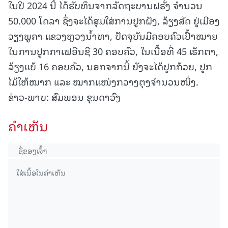
ໃນປີ 2024 ນີ້ ໄດ້ຮັບທຶນຈາກລັດຖະບານຝຣັ່ງ ຈຳນວນ
50.000 ໂດລາ ຊຶ່ງຈະໄດ້ສຸມໃສ່ການປູກຝັງ, ລ້ຽງສັດ ຢູ່ເມືອງ
ວຽງພູຄາ ແຂວງຫຼວງນໍ້າທາ, ປັດຈຸບັນມີຄອບຄົວເປົ້າໝາຍ
ໃນການປູກກາເຟອີນຊີ 30 ຄອບຄົວ, ໃນເນື້ອທີ່ 45 ເຮັກຕາ,
ລ້ຽງແບ້ 16 ຄອບຄົວ, ນອກຈາກນີ້ ຍັງຈະໄດ້ປູກກ້ວຍ, ປູກ
ໄມ້ໃຫ້ໝາກ ແລະ ໝາກແໜ່ງກວາງຕຸງຈຳນວນໜຶ່ງ.
ຂ່າວ-ພາບ: ສົມພອນ ຂຸນດາວົງ
ຄໍາເຫັນ