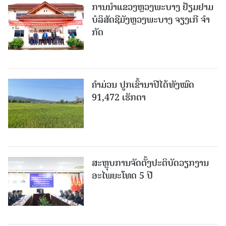
ການນຳແຂວງຫຼວງພະບາງ ຢ້ຽມ​ຢາມ
ບໍ​ລິ​ສັດຊີມັງຫຼວງພະບາງ ຈຽງເກີ ຈໍາ
ກັດ
ຄໍາມ່ວນ ປູກເຂົ້ານາປີໄດ້ທັງໝົດ
91,472 ເຮັກຕາ
ສະຫຼຸບການຈັດຕັ້ງປະຕິບັດວຽກງານ
ອະໄພຍະໂທດ 5 ປີ