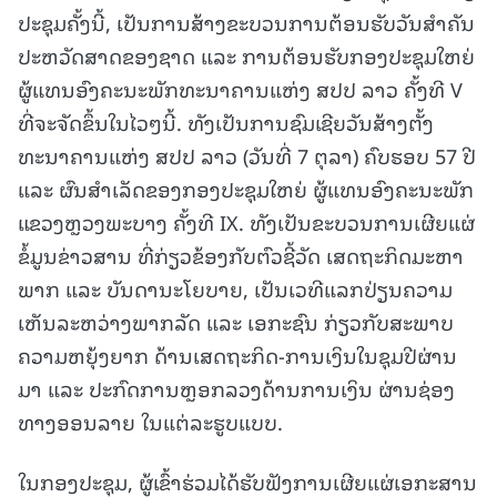
ປະຊຸມຄັ້ງນີ້, ເປັນການສ້າງຂະບວນການຕ້ອນຮັບວັນສຳຄັນ
ປະຫວັດສາດຂອງຊາດ ແລະ ການຕ້ອນຮັບກອງປະຊຸມໃຫຍ່
ຜູ້ແທນອົງຄະນະພັກທະນາຄານແຫ່ງ ສປປ ລາວ ຄັ້ງທີ V
ທີ່ຈະຈັດຂຶ້ນໃນໄວໆນີ້. ທັງເປັນການຊົມເຊີຍວັນສ້າງຕັ້ງ
ທະນາຄານແຫ່ງ ສປປ ລາວ (ວັນທີ່ 7 ຕຸລາ) ຄົບຮອບ 57 ປີ
ແລະ ຜົນສຳເລັດຂອງກອງປະຊຸມໃຫຍ່ ຜູ້ແທນອົງຄະນະພັກ
ແຂວງຫຼວງພະບາງ ຄັ້ງທີ IX. ທັງເປັນຂະບວນການເຜີຍແຜ່
ຂໍ້ມູນຂ່າວສານ ທີ່ກ່ຽວຂ້ອງກັບຕົວຊີ້ວັດ ເສດຖະກິດມະຫາ
ພາກ ແລະ ບັນດານະໂຍບາຍ, ເປັນເວທີແລກປ່ຽນຄວາມ
ເຫັນລະຫວ່າງພາກລັດ ແລະ ເອກະຊົນ ກ່ຽວກັບສະພາບ
ຄວາມຫຍຸ້ງຍາກ ດ້ານເສດຖະກິດ-ການເງິນໃນຊຸມປີຜ່ານ
ມາ ແລະ ປະກົດການຫຼອກລວງດ້ານການເງິນ ຜ່ານຊ່ອງ
ທາງອອນລາຍ ໃນແຕ່ລະຮູບແບບ.
ໃນກອງປະຊຸມ, ຜູ້ເຂົ້າຮ່ວມໄດ້ຮັບຟັງການເຜີຍແຜ່ເອກະສານ