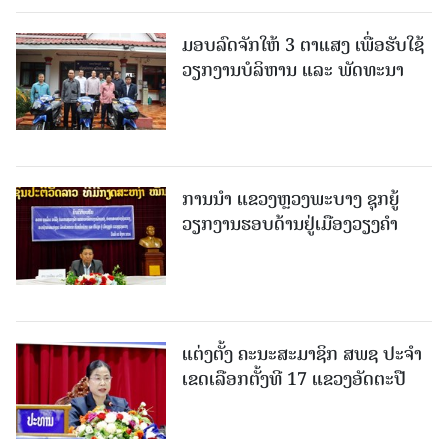
ມອບລົດຈັກໃຫ້ 3 ຕາແສງ ເພື່ອຮັບໃຊ້
ວຽກງານບໍລິຫານ ແລະ ພັດທະນາ
ການນຳ ແຂວງຫຼວງພະບາງ ຊຸກຍູ້
ວຽກງານຮອບດ້ານຢູ່ເມືອງວຽງຄໍາ
ແຕ່ງຕັ້ງ ຄະນະສະມາຊິກ ສພຊ ປະຈຳ
ເຂດເລືອກຕັ້ງທີ 17 ແຂວງອັດຕະປື