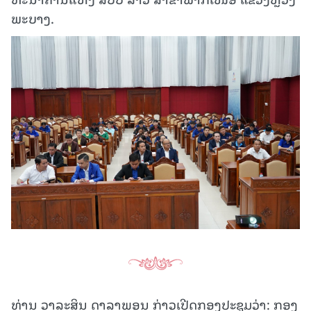
ພະບາງ.
ທ່ານ ວາລະສິນ ດາລາພອນ ກ່າວເປີດກອງປະຊຸມວ່າ: ກອງ