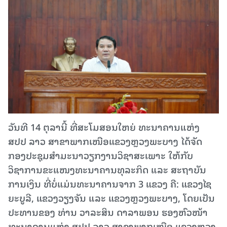
ວັນທີ 14 ຕຸລານີ້ ທີ່ສະໂມສອນໃຫຍ່ ທະນາຄານແຫ່ງ
ສປປ ລາວ ສາຂາພາກເໜືອແຂວງຫຼວງພະບາງ ໄດ້ຈັດ
ກອງປະຊຸມສຳມະນາວຽກງານວິຊາສະເພາະ ໃຫ້ກັບ
ວິຊາການຂະແໜງທະນາຄານທຸລະກິດ ແລະ ສະຖາບັນ
ການເງິນ ທີ່ບໍ່ແມ່ນທະນາຄານຈາກ 3 ແຂວງ ຄື: ແຂວງໄຊ
ຍະບູລີ, ແຂວງວຽງຈັນ ແລະ ແຂວງຫຼວງພະບາງ, ໂດຍເປັນ
ປະທານຂອງ ທ່ານ ວາລະສິນ ດາລາພອນ ຮອງຫົວໜ້າ
ທະນາຄານແຫ່ງ ສປປ ລາວ ສາຂາພາກເໜືອ ແຂວງຫຼວງ