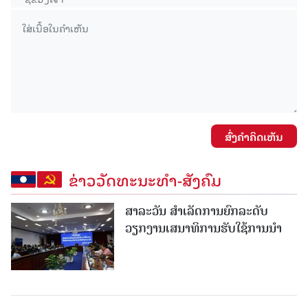
ສົ່ງຄໍາຄິດເຫັນ
ຂ່າວວັດທະນະທຳ-ສັງຄົມ
ສາລະວັນ ສໍາເລັດການຍົກລະດັບ
ວຽກງານເສນາທິການຮັບໃຊ້ການນໍາ