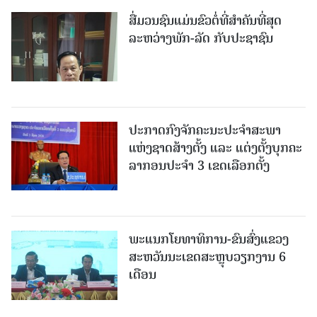
ສື່ມວນຊົນແມ່ນຂົວຕໍ່ທີ່ສໍາຄັນທີ່ສຸດ
ລະຫວ່າງພັກ-ລັດ ກັບປະຊາຊົນ
ປະກາດກົງຈັກຄະນະປະຈໍາສະພາ
ແຫ່ງຊາດສ້າງຕັ້ງ ແລະ ແຕ່ງຕັ້ງບຸກຄະ
ລາກອນປະຈໍາ 3 ເຂດເລືອກຕັ້ງ
ພະແນກໂຍທາທິການ-ຂົນສົ່ງແຂວງ
ສະຫວັນນະເຂດສະຫຼຸບວຽກງານ 6
ເດືອນ