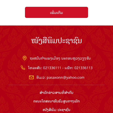
ເພີ່ມເຕີມ
ໜັງສືພິມປະຊາຊົນ
ຖະໜົນກຳແພງເມືອງ ນະຄອນຫຼວງວຽງຈັນ
ໂທລະສັບ: 021336111 - ແຟັກ: 021336113
ອີເມວ:
pasaxonn@yahoo.com
ສຳ​ນັກ​ຂ່າວ​ສານ​ທີ່​ສຳ​ຄັນ​
ຄະນະໂຄສະນາອົບຮົມ​ສູນ​ກາງ​ພັກ
ໜັງສືພິມ ປະ​ຊາ​ຊົນ