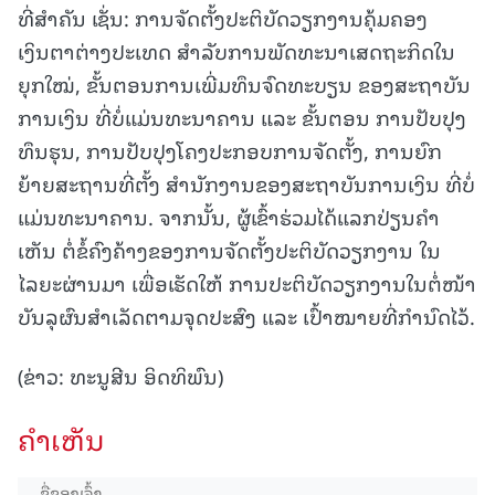
ທີ່ສຳຄັນ ເຊັ່ນ: ການຈັດຕັ້ງປະຕິບັດວຽກງານຄຸ້ມຄອງ
ເງິນຕາຕ່າງປະເທດ ສຳລັບການພັດທະນາເສດຖະກິດໃນ
ຍຸກໃໝ່, ຂັ້ນຕອນການເພີ່ມທຶນຈົດທະບຽນ ຂອງສະຖາບັນ
ການເງິນ ທີ່ບໍ່ແມ່ນທະນາຄານ ແລະ ຂັ້ນຕອນ ການປັບປຸງ
ທຶນຮຸນ, ການປັບປຸງໂຄງປະກອບການຈັດຕັ້ງ, ການຍົກ
ຍ້າຍສະຖານທີ່ຕັ້ງ ສຳນັກງານຂອງສະຖາບັນການເງິນ ທີ່ບໍ່
ແມ່ນທະນາຄານ. ຈາກນັ້ນ, ຜູ້ເຂົ້າຮ່ວມໄດ້ແລກປ່ຽນຄຳ
ເຫັນ ຕໍ່ຂໍ້ຄົງຄ້າງຂອງການຈັດຕັ້ງປະຕິບັດວຽກງານ ໃນ
ໄລຍະຜ່ານມາ ເພື່ອເຮັດໃຫ້ ການປະຕິບັດວຽກງານໃນຕໍ່ໜ້າ
ບັນລຸຜົນສຳເລັດຕາມຈຸດປະສົງ ແລະ ເປົ້າໝາຍທີ່ກຳນົດໄວ້.
(ຂ່າວ: ທະນູສີນ ອິດທິພົນ)
ຄໍາເຫັນ