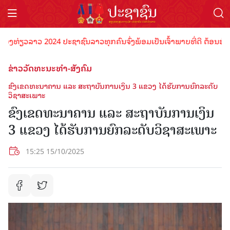
ທ່ຽວລາວ 2024 ປະຊາຊົນລາວທຸກຄົນຈົ່ງພ້ອມເປັນເຈົ້າພາບທີ່ດີ ຕ້ອນຮັບນັກທ
ຂ່າວວັດທະນະທຳ-ສັງຄົມ
ຂົງເຂດທະນາຄານ ແລະ ສະຖາບັນການເງິນ 3 ແຂວງ ໄດ້ຮັບການຍົກລະດັບ
ວິຊາສະເພາະ
ຂົງເຂດທະນາຄານ ແລະ ສະຖາບັນການເງິນ
3 ແຂວງ ໄດ້ຮັບການຍົກລະດັບວິຊາສະເພາະ
15:25 15/10/2025