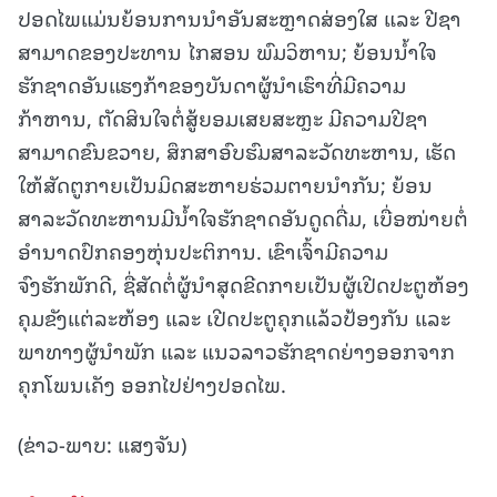
ປອດໄພແມ່ນຍ້ອນການນໍາອັນສະຫຼາດສ່ອງໃສ ແລະ ປີຊາ
ສາມາດຂອງປະທານ ໄກສອນ ພົມວິຫານ; ຍ້ອນນໍ້າໃຈ
ຮັກຊາດອັນແຮງກ້າຂອງບັນດາຜູ້ນໍາເຮົາທີ່ມີຄວາມ
ກ້າຫານ, ຕັດສິນໃຈຕໍ່ສູ້ຍອມເສຍສະຫຼະ ມີຄວາມປີຊາ
ສາມາດຂົນຂວາຍ, ສຶກສາອົບຮົມສາລະວັດທະຫານ, ເຮັດ
ໃຫ້ສັດຕູກາຍເປັນມິດສະຫາຍຮ່ວມຕາຍນຳກັນ; ຍ້ອນ
ສາລະວັດທະຫານມີນໍ້າໃຈຮັກຊາດອັນດູດດື່ມ, ເບື່ອໜ່າຍຕໍ່
ອຳນາດປົກຄອງຫຸ່ນປະຕິການ. ເຂົາເຈົ້າມີຄວາມ
ຈົງຮັກພັກດີ, ຊື່ສັດຕໍ່ຜູ້ນຳສຸດຂີດກາຍເປັນຜູ້ເປີດປະຕູຫ້ອງ
ຄຸມຂັງແຕ່ລະຫ້ອງ ແລະ ເປີດປະຕູຄຸກແລ້ວປ້ອງກັນ ແລະ
ພາທາງຜູ້ນຳພັກ ແລະ ແນວລາວຮັກຊາດຍ່າງອອກຈາກ
ຄຸກໂພນເຄັງ ອອກໄປຢ່າງປອດໄພ.
(ຂ່າວ-ພາບ: ແສງຈັນ)