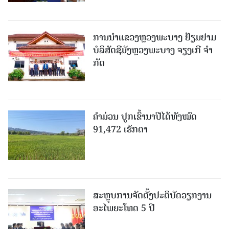
ການນຳແຂວງຫຼວງພະບາງ ຢ້ຽມ​ຢາມ
ບໍ​ລິ​ສັດຊີມັງຫຼວງພະບາງ ຈຽງເກີ ຈໍາ
ກັດ
ຄໍາມ່ວນ ປູກເຂົ້ານາປີໄດ້ທັງໝົດ
91,472 ເຮັກຕາ
ສະຫຼຸບການຈັດຕັ້ງປະຕິບັດວຽກງານ
ອະໄພຍະໂທດ 5 ປີ