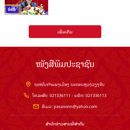
ເພີ່ມເຕີມ
ໜັງສືພິມປະຊາຊົນ
ຖະໜົນກຳແພງເມືອງ ນະຄອນຫຼວງວຽງຈັນ
ໂທລະສັບ: 021336111 - ແຟັກ: 021336113
ອີເມວ:
pasaxonn@yahoo.com
ສຳ​ນັກ​ຂ່າວ​ສານ​ທີ່​ສຳ​ຄັນ​