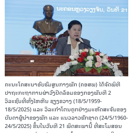
ຄະນະໂຄສະນາອົບຮົມສູນກາງພັກ (ຄອສພ) ໄດ້ຈັດພິທີ
ປາຖະກະຖາການຜ່າວົງປິດລ້ອມຂອງກອງພັນທີ 2
ວິລະຊົນທີ່ທົ່ງໄຫຫີນ ຊຽງຂວາງ (18/5/1959-
18/5/2025) ແລະ ວິລະກໍາໂຕນຄຸກຢ່າງມະຫັດສະຈັນຂອງ
ບັນດາຜູ້ນໍາຂອງພັກ ແລະ ແນວລາວຮັກຊາດ (24/5/1960-
24/5/2025) ຂຶ້ນໃນວັນທີ 21 ພຶດສະພານີ້ ທີ່ສະໂມສອນ