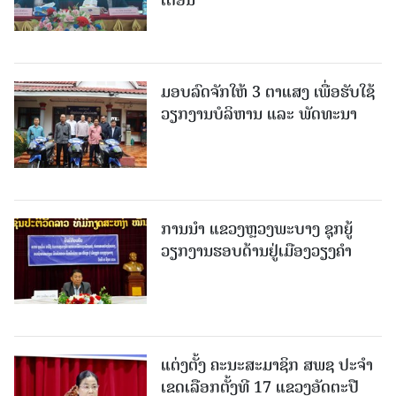
ມອບລົດຈັກໃຫ້ 3 ຕາແສງ ເພື່ອຮັບໃຊ້
ວຽກງານບໍລິຫານ ແລະ ພັດທະນາ
ການນຳ ແຂວງຫຼວງພະບາງ ຊຸກຍູ້
ວຽກງານຮອບດ້ານຢູ່ເມືອງວຽງຄໍາ
ແຕ່ງຕັ້ງ ຄະນະສະມາຊິກ ສພຊ ປະຈຳ
ເຂດເລືອກຕັ້ງທີ 17 ແຂວງອັດຕະປື