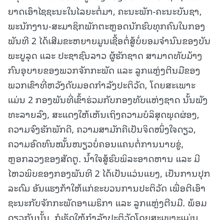
ຍາດເອົາໄຊຊະນະໃນໄລຍະຕໍ່ມາ, ຄະນະພັກ-ຄະນະບັນຊາ,
ພະນັກງານ-ສະມາຊິກພັກຕະຫຼອດນັກຮົບທຸກຄົນໃນກອງ
ພັນທີ 2 ໄດ້ເສີມຂະຫຍາຍມູນເຊື້ອຕໍ່ສູ້ບໍ່ຍອມຈໍານົນຂອງບັນ
ພະບູລຸດ ແລະ ປະຊາຊົນລາວ ຜູ້ຮັກຊາດ ສາມາດທັບມ້າງ
ກົນອຸບາຍຂອງພວກຈັກກະພັດ ແລະ ລູກແຫຼ່ງຕີນມືຂອງ
ພວກເຂົາທີ່ຫວັງດັບມອດກຳລັງປະຕິວັດ, ໂດຍສະເພາະ
ແມ່ນ 2 ກອງພັນທີ່ເຂົ້າຮ່ວມກັບກອງທັບແຫ່ງຊາດ ນັ້ນພັງ
ທະລາຍລົງ, ສະແດງໃຫ້ເຫັນເຖິງຄວາມບໍລິສຸດພຸດຜ່ອງ,
ຄວາມຈົງຮັກພັກດີ, ຄວາມສາມັກຄີເປັນຈິດໜຶ່ງໃຈດຽວ,
ຄວາມອົດທົນໝັ້ນໜຽວບໍ່ຄອນແຄນຕໍ່ການນາບຂູ່,
ຫຼອກລວງຂອງສັດຕູ. ນ້ຳໃຈສູ້ຮົບພິລະອາດຫານ ແລະ ມີ
ໄຫວພິບຂອງກອງພັນທີ 2 ໄດ້ເປັນແວ່ນແຍງ, ເປັນການປຸກ
ລະດົມ ອັນແຮງກ້າໃຫ້ແກ່ຂະບວນການປະຕິວັດ ເພື່ອຕີເອົາ
ຊະນະກັບຈັກກະພັດອາເມຣິກາ ແລະ ລູກແຫຼ່ງຕີນມື. ພ້ອມ
ດຽວກັນນັ້ນ, ກໍເຮັດໃຫ້ກຳລັງປະຕິວັດໂດຍສະເພາະແມ່ນ