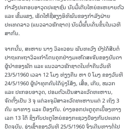
ກຳລັງປະກອບອາວຸດປະຊາຊົນ ນັບມື້ເຕີບໃຫຍ່ຂະຫຍາຍຕົວ
ແລະ ເຂັ້ມແຂງ, ເຮັດໃຫ້ຊື່ສຽງອິທິພົນຂອງກໍາລັງຝ່າຍ
ປະເທດລາວ (ແນວລາວຮັກຊາດ) ນັບມື້ພົ້ນເດັ່ນຂຶ້ນໃນເວທີ
ສາກົນ.
ຈາກນັ້ນ, ສະຫາຍ ນາງ ວິລະວອນ ພັນທະວົງ ຍັງໄດ້ສືບຕໍ່
ປາຖະກະຖາວິລະກໍາໂຕນຄຸກຢ່າງມະຫັດສະຈັນຂອງບັນດາ
ຜູ້ນໍາຂອງພັກ ແລະ ແນວລາວຮັກຊາດໃນຄໍ່າຄືນວັນທີ
23/5/1960 ເວລາ 12 ໂມງ ທ່ຽງຄືນ ຫາ 0 ໂມງ ຂອງວັນທີ
24/5/1960 ຜູ້ນໍາທຸກຄົນໄດ້ນຸ່ງໂສ້ງ, ເສື້ອ, ເກີບ, ໝວກ
ແລະ ປະກອບອາວຸດ, ປອມຕົວເປັນສາລະວັດທະຫານ,
ຈັດຕັ້ງເປັນ 3 ຈຸ ແຕ່ລະຈຸມີສາລະວັດທະຫານແຕ່ 2 ເຖິງ 3
ຄົນ ພາທາງ ແລະ ປ້ອງກັນ. ຍ່າງອອກປະຕູຄຸກເບື້ອງທາງ
ເລກ 13 ໃຕ້ ຊຶ່ງກັບປະຕູໃຫຍ່ຂອງກະຊວງປ້ອງກັນປະເທດ
ປັດຈຸບັນ. ຮຸ່ງເຊົ້າຂອງວັນທີ 25/5/1960 ຈຶ່ງເດີນທາງຕໍ່ໄປ