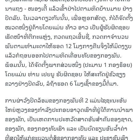
ນາແຖງ - ໜອງເຕີ້ ແລ້ວເຂົ້າປ່າໄປຕາມທິດບ້ານມາຍ ຢ່າງ
ປິດລັບ. ໃນເວລາດຽວກັນນັ້ນ, ເພື່ອຫຼອກສັດຕູ, ກໍໄດ້ຈັດຕັ້ງ
ໝວດໜຶ່ງຢູ່ຄ້າຍໂດຍແມ່ນ ທ້າວ ອາວ ເປັນຜູ້ຮັບຜິດຊອບ
ເຮັດໜ້າທີ່ຕີກະແຫຼ່ງ, ກວດແຖວເອີ້ນຊື່, ກວດກາຈໍານວນ
ພົນຕາມທໍາມະດາໃຫ້ຮອດ 12 ໂມງກາງຄືນຈຶ່ງໃຫ້ມິດງຽບ
ແລ້ວກໍຖອນອອກໄປຕາມທິດເຄື່ອນທັບຂອງກອງພັນ.
ພ້ອມນັ້ນ, ໄດ້ຈັດຕັ້ງພາກສ່ວນໜຶ່ງ (ປະມານ 1 ກອງຮ້ອຍ)
ໂດຍແມ່ນ ທ່ານ ເຢຍນູ ຮັບຜິດຊອບ ໃຫ້ສະກັດຢູ່ຂົວຊຽງ
ຂວາງຢ່າງປິດລັບ, ລໍຖ້າຮອດ 6 ໂມງເຊົ້າຂອງມື້ຕໍ່ມາ.
ການຜ່າວົງປິດລ້ອມຂອງກອງພັນທີ 2 ແມ່ນໄຊຊະນະອັນ
ໃຫຍ່ຫຼວງຂອງກໍາລັງປະກອບອາວຸດເຮົາທີ່ຢູ່ໃຕ້ການນຳພາ
ຂອງພັກ, ເປັນເຫດການປະຫວັດສາດອັນສຳຄັນຂອງຊາດ,
ຂອງພັກ, ຂອງກອງທັບເຮົາ ແລະ ເປັນບົດຮຽນອັນລ້ຳຄ່າ
ທີ່ສຸດໃຫ້ແກ່ຂະບວນຕໍ່ສູ້ຂອງກອງທັບ ແລະ ປະຊາຊົນເຮົາ