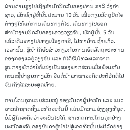
ຜ່ານດ່ານສູງໄປເຖິງສໍານັກປິດລັບຂອງທ່ານ ສາລີ ວົງຄໍາ
ຊາວ, ພັກເຊົາຢູ່ທີ່ນັ້ນປະມານ 10 ວັນ ເພື່ອກຽມວັດຖຸປັດໄຈ
ຕ່າງໆໃຫ້ແກ່ການເດີນທາງຕໍ່ໄປ. ເດີນທາງໄປຮອດ
ສຳນັກງານປິດລັບຂອງແຂວງວຽງຈັນ, ພັກຢູ່ນັ້ນ 5 ວັນ
ແລ້ວເດີນທາງໄປທາງເມືອງກາສີ, ໄປຫາບ້ານຖ້ຳແກ້ວ.
ເວລານັ້ນ, ຜູ້ນຳໄດ້ຮັບຂ່າວກ່ຽວກັບການເຮັດລັດຖະປະຫານ
ຂອງກອງແລຢູ່ວຽງຈັນ ແລະ ກໍໄດ້ຮັບໂທລະເລກຈາກ
ສູນກາງພັກວ່າໃຫ້ແບ່ງເປັນສອງພາກສ່ວນເພື່ອພ້ອມກັບ
ຄະນະຊີ້ນຳສູນກາງພັກ ສືບຕໍ່ນຳພາພາລະກິດປະຕິວັດຕໍ່ໄປ
ຈົນເຖິງໄຊຊະນະສຸດທ້າຍ.
ການໂຕນຄຸກແບບຮ່ວມໝູ່ ຂອງບັນດາຜູ້ນຳພັກ ແລະ ແນວ
ລາວຮັກຊາດຄັ້ງມະຫັດສະຈັນນີ້ ແມ່ນມີຄວາມສ່ຽງສູງທີ່ສຸດ,
ບໍ່ມີຜູ້ໃດຈະຄິດວ່າຈະເປັນໄປໄດ້, ສາເຫດການໂຕນຄຸກຢ່າງ
ມະຫັດສະຈັນຂອງບັນດາຜູ້ນໍາໄປສູ່ເຂດທີ່ໝັ້ນປະຕິວັດຢ່າງ