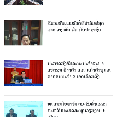
ສື່ມວນຊົນແມ່ນຂົວຕໍ່ທີ່ສໍາຄັນທີ່ສຸດ
ລະຫວ່າງພັກ-ລັດ ກັບປະຊາຊົນ
ປະກາດກົງຈັກຄະນະປະຈໍາສະພາ
ແຫ່ງຊາດສ້າງຕັ້ງ ແລະ ແຕ່ງຕັ້ງບຸກຄະ
ລາກອນປະຈໍາ 3 ເຂດເລືອກຕັ້ງ
ພະແນກໂຍທາທິການ-ຂົນສົ່ງແຂວງ
ສະຫວັນນະເຂດສະຫຼຸບວຽກງານ 6
ເດືອນ