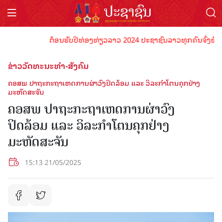
ຕ້ອນຮັບປີທ່ອງທ່ຽວລາວ 2024 ປະຊາຊົນລາວທຸກຄົນຈົ່ງພ້ອມເປັນເ
ຂ່າວວັດທະນະທຳ-ສັງຄົມ
ຄອສພ ປາຖະກະຖາເຫດການຜ່າວົງປິດລ້ອມ ແລະ ວິລະກຳໂຕນຄຸກຢ່າງ
ມະຫັດສະຈັນ
ຄອສພ ປາຖະກະຖາເຫດການຜ່າວົງ
ປິດລ້ອມ ແລະ ວິລະກຳໂຕນຄຸກຢ່າງ
ມະຫັດສະຈັນ
15:13 21/05/2025