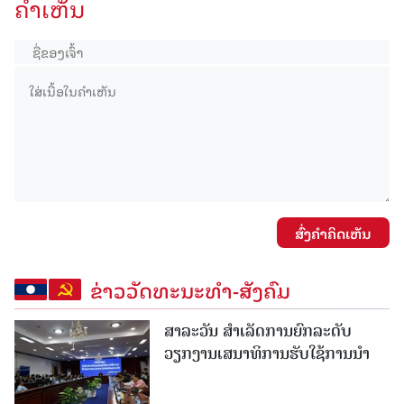
ຄໍາເຫັນ
ສົ່ງຄໍາຄິດເຫັນ
ຂ່າວວັດທະນະທຳ-ສັງຄົມ
ສາລະວັນ ສໍາເລັດການຍົກລະດັບ
ວຽກງານເສນາທິການຮັບໃຊ້ການນໍາ