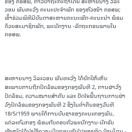
ຂອງ ຄອສພ, ກ່າວປາຖະກະຖາໂດຍ ສະຫາຍນາງ ວິລະ
ວອນ ພັນທະວົງ ຄະນະປະຈໍາພັກ ຮອງຫົວໜ້າ ຄອສພ;
ເຂົ້າຮ່ວມພິທີມີບັນດາສະຫາຍຄະນະພັກ-ຄະນະນໍາ ພ້ອມ
ດ້ວຍສະມາຊິກພັກ, ພະນັກງານ -ລັດຖະກອນພາຍໃນ
ຄອສພ.
ສະຫາຍນາງ ວິລະວອນ ພັນທະວົງ ໄດ້ຍົກໃຫ້ເຫັນ
ສະພາບການຖືກປິດລ້ອມຂອງກອງພັນທີ 2, ການຜ່າວົງ
ປິດລ້ອມ, ຄວາມໝາຍສໍາຄັນ ແລະ ປັດໄຈພື້ນຖານການຜ່າ
ວົງປິດລ້ອມຂອງກອງພັນທີ 2 ຊຶ່ງໃນຄໍ່າຄືນຂອງວັນທີ
18/5/1959 ພາຍໃຕ້ການບັນຊາຂອງຄະນະກອງພັນ,
ແຕ່ລະກົມກອງ ພ້ອມກັບຄອບຄົວພະນັກງານ-ນັກຮົບ
ທັງໝົດໄດ້ນຳໃຊ້ຄວາມມືດຖອນທັບໄປທາງທິດ ບ້ານໂຕນ -