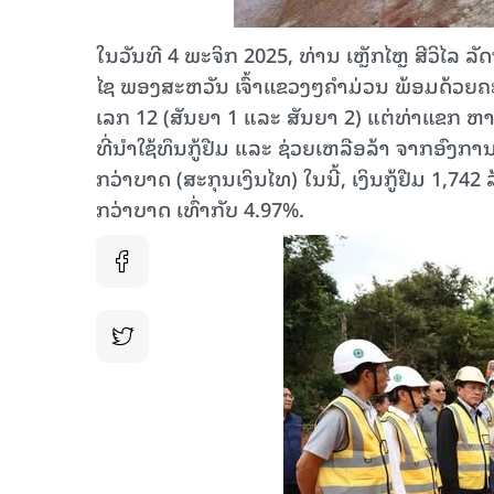
ໃນວັນທີ 4 ພະຈິກ 2025, ທ່ານ ເຫຼັກໄຫຼ ສີວິໄລ
ໄຊ ພອງສະຫວັນ ເຈົ້າແຂວງໆຄໍາມ່ວນ ພ້ອມດ້ວຍຄ
ເລກ 12 (ສັນຍາ 1 ແລະ ສັນຍາ 2) ແຕ່ທ່າແຂກ ຫາ
ທີ່ນໍາໃຊ້ທຶນກູ້ຢືມ ແລະ ຊ່ວຍເຫລືອລ້າ ຈາກອົງ
ກວ່າບາດ (ສະກຸນເງິນໄທ) ໃນນີ້, ເງິນກູ້ຢືມ 1,742
ກວ່າບາດ ເທົ່າກັບ 4.97%.