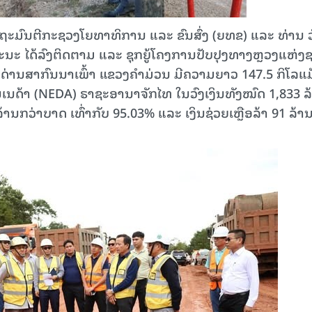
 ລັດຖະມົນຕີກະຊວງໂຍທາທິການ ແລະ ຂົນສົ່ງ (ຍທຂ) ແລະ ທ່ານ 
ະນະ ໄດ້ລົງຕິດຕາມ ແລະ ຊຸກຍູ້ໂຄງການປັບປຸງທາງຫຼວງແຫ່ງ
ດ່ານສາກົນນາເພົ້າ ແຂວງຄໍາມ່ວນ ມີຄວາມຍາວ 147.5 ກິໂລແ
ການເນດ້າ (NEDA) ຣາຊະອານາຈັກໄທ ໃນວົງເງິນທັງໝົດ 1,833 ລ
 ລ້ານກວ່າບາດ ເທົ່າກັບ 95.03% ແລະ ເງິນຊ່ວຍເຫຼືອລ້າ 91 ລ້າ