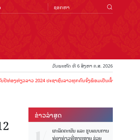
n
ວັນພະຫັດ ທີ 6 ສິງຫາ ຄ.ສ. 2026
ທ່ຽວລາວ 2024 ປະຊາຊົນລາວທຸກຄົນຈົ່ງພ້ອມເປັນເຈົ້າພາບທີ່ດີ ຕ້ອນຮັບນັກທ
ຂ່າວ​ລ່າ​ສຸດ
12
ຜະລິດຕະພັນ ແລະ ຮູບແບບການ
ທ່ອງທ່ຽວທີ່ຫຼາກຫຼາຍ ຊ່ວຍ