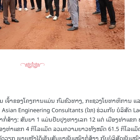
15.039(06-08-20
ຕົ້ນ ເຈົ້າຂອງໂຄງການແມ່ນ ກົມຂົວທາງ, ກະຊວງໂຍທາທິການ ແ
ັດ Asian Engineering Consultants (ໄທ) ຮ່ວມກັບ ບໍລິສັດ La
ົາກໍ່ສ້າງ: ສັນຍາ 1 ແມ່ນປັບປຸງທາງເລກ 12 ແຕ່ ເມືອງທ່າແຂກ
ມືອງທ່າແຂກ 4 ກິໂລແມັດ ລວມຄວາມຍາວທັງໝົດ 61.5 ກິໂລແມັ
ວຽກ ພາຍຫຼັງໄດ້ເຊັນສັນຍາຮັບເໝົາກໍ່ສ້າງ ກັບບໍລິສັດຮັບເໝົ