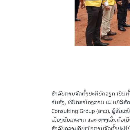
ສຳລັບການຈັດຕັ້ງປະຕິບັດວຽກ ເປັນ
ຂົນສົ່ງ, ທີ່ປຶກສາໂຄງການ ແມ່ນບໍລິສ
Consulting Group (ລາວ), ຜູ້ຮັບເໝ
ເມືອງຍົມມະລາດ ແລະ ທາງເວັ້ນຕົວເ
ສຳລັບຄວາມຄືບໜ້າການຈັດຕັ້ງປະຕິບັດ