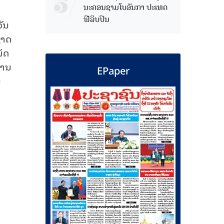
ນະຄອນຊາມໂບ​ອັນກາ ປະເທດ
ຟີລິບປິນ
ວັນ
ຊາດ
ມັດ
້ານ
EPaper
ນ