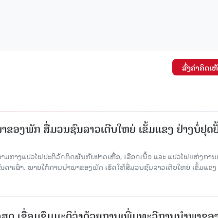
ສົ່ງຄໍາຄິດເຫ
ຂອງພັກ ສື່ມວນຊົນລາວເຕີບໃຫຍ່ ເຂັ້ມແຂງ ຢ່າງບໍ່ຢຸດຢັ
່າມກາງແປວໄຟປະຕິວັດຕິດພັນກັບຢາດເຫື່ອ, ເລືອດເນື້ອ ແລະ ແປວໄຟແຫ່ງການຕໍ່ສູ
າເຜົ່າ. ພາຍໃຕ້ການນໍາພາຂອງພັກ ເຮັດໃຫ້ສື່ມວນຊົນລາວເຕີບໃຫຍ່ ເຂັ້ມແຂງ 
ສຸດ ເຊື່ອມຊຶມມະຕິວ່າດ້ວຍການເພີ່ມທະວີການນຳພາຂອ