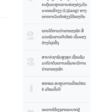
ກະຕຸ້ນຕະຫຼາດການທ່ອງທ່ຽວໃນ
ນະຄອນລີ່ຈຽງ (Lijiang) ທາງ
ພາກຕາເວັນຕົກສ່ຽງໃຕ້ຂອງຈີນ
ພາຍໃຕ້ການນໍາພາຂອງພັກ ສື່
ມວນຊົນລາວເຕີບໃຫຍ່ ເຂັ້ມແຂງ
ຢ່າງບໍ່ຢຸດຢັ້ງ
ສານປະຊາຊົນສູງສຸດ ເຊື່ອມຊຶມ
ມະຕິວ່າດ້ວຍການເພີ່ມທະວີການ
ນຳພາຂອງພັກ
ສທໜລ ສະຫຼຸບການເຄື່ອນໄຫວ
6 ເດືອນຕົ້ນປີ
ພະຍາດໄຂ້ຍຸງລາຍລະບາດຢູ່