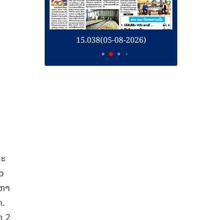
26)
15.038(05-08-2026)
1
ລະ
o
 ຫາ
ດ.
າ 2