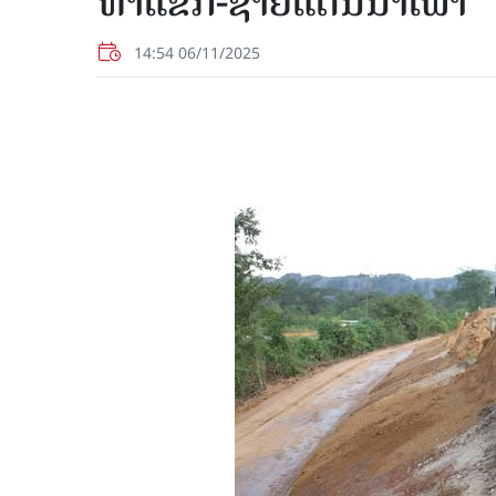
ທ່າແຂກ-ຊາຍແດນນາເພົ້າ
14:54 06/11/2025