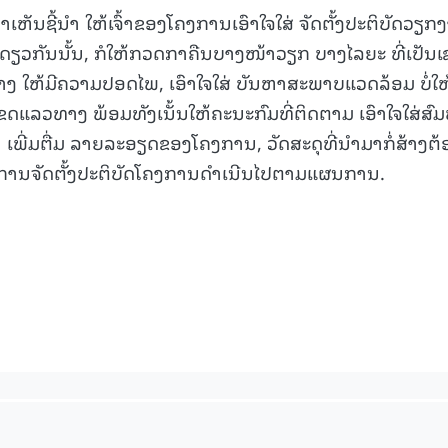
ເຫັນຊີ້ນໍາ ໃຫ້ເຈົ້າຂອງໂຄງການເອົາໃຈໃສ່ ຈັດຕັ້ງປະຕິບັດວຽກ
ດຽວກັນນັ້ນ, ກໍໃຫ້ກວດກາຄືນບາງໜ້າວຽກ ບາງໄລຍະ ທີ່ເປັນເ
ສ້າງ ໃຫ້ມີຄວາມປອດໄພ, ເອົາໃຈໃສ່ ບັນຫາສະພາບແວດລ້ອມ ບໍ່ໃຫ
ແລວທາງ ພ້ອມທັງເນັ້ນໃຫ້ຄະນະກົມທີ່ຕິດຕາມ ເອົາໃຈໃສ່ສົມ
ພີ່ມຕື່ມ ລາຍລະອຽດຂອງໂຄງການ, ວັດສະດຸທີ່ນໍາມາກໍ່ສ້າງຕ້
ໃຫ້ການຈັດຕັ້ງປະຕິບັດໂຄງການດໍາເນີນໄປຕາມແຜນການ.