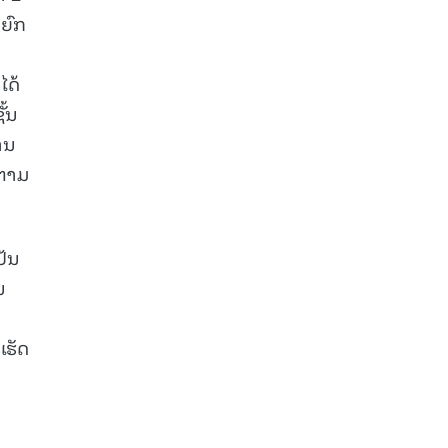
ກຍົກ
ໄດ້
ັ້ນ
ານ
 ຕາມ
ປັນ
ນ
ເຮັດ