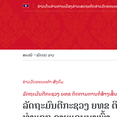
ຂ່າວເດັ່ນ
ຂ່າວການເມືອງ
ຂ່າວເສດຖະກິດ
ຂ່າວວັດທະນະທ
ສະເໜີ
ພັກປປ ລາວ
ຂ່າວວັດທະນະທຳ-ສັງຄົມ
ລັດຖະມົນຕີກະຊວງ ຍທຂ ຕິດຕາມການກໍ່ສ້າງເສັ
ລັດຖະມົນຕີກະຊວງ ຍທຂ ຕິ