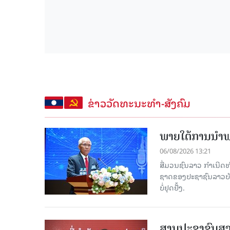
ຂ່າວວັດທະນະທຳ-ສັງຄົມ
ພາຍໃຕ້ການນໍາພາ
06/08/2026 13:21
ສື່ມວນຊົນລາວ ກຳເນີດທ
ຊາດຂອງປະຊາຊົນລາວບັນດ
ບໍ່ຢຸດຢັ້ງ.
ສານປະຊາຊົນສູງ