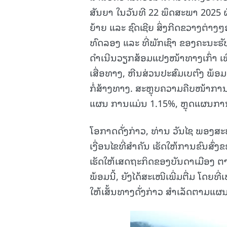
ສັນຍາ ໃນວັນທີ 22 ພຶດສະພາ 2025 ຜ
ຍ້າຍ ແລະ ຊົດເຊີຍ ສິ່ງກີດຂວາງຕ່າ
ທົດລອງ ແລະ ທີ່ພັກເຊົາ ຂອງຄະນະຮັ
ດໍາເນີນວຽກສ້ອມແປງໜ້າທາງເກົ່າ ເພື່ອ
ເສື່ອທາງ, ຫີນສ່ວນປະສົມເບຕົງ ພ້ອ
ກໍ່ສ້າງທາງ. ສະຫຼຸບຄວາມຄືບໜ້າກາ
ແຜນ ການແມ່ນ 1.15%, ຫຼຸດແຜນການທ
ໂອກາດດັ່ງກ່າວ, ທ່ານ ວັນໄຊ ພອງສ
ເງື່ອນໄຂທີ່ສໍາຄັນ ເຮັດໃຫ້ການຂົນສ
ເຮັດໃຫ້ເສດຖະກິດຂອງບັນດາເມືອງ ຕ
ພ້ອມນີ້, ຍັງໄດ້ສະເໜີເພີ່ມຕື່ມ ໂດຍທ
ໃຫ້ເສັ້ນທາງດັ່ງກ່າວ ສໍາເລັດຕາມແຜ