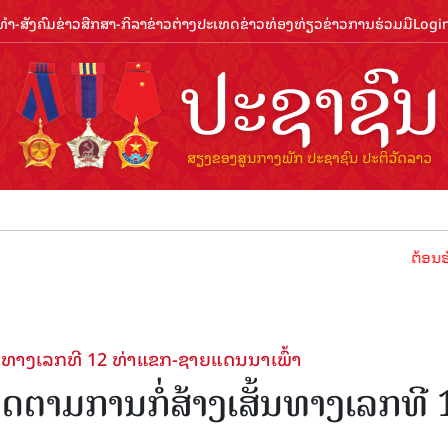
ຳ-ສັງຄົມ
ຂ່າວສືກສາ-ກິລາ
ຂ່າວຕ່າງປະເທດ
ຂ່າວທ່ອງທ່ຽວ
ຂ່າວການຮ່ວມມື
Logi
ຕ້ອນຮັບປີທ່ອງ
້ນທາງເລກທີ 12 ທ່າແຂກ-ຊາຍແດນນາເພົ້າ
ດຕາມການກໍ່ສ້າງເສັ້ນທາງເລກທີ 