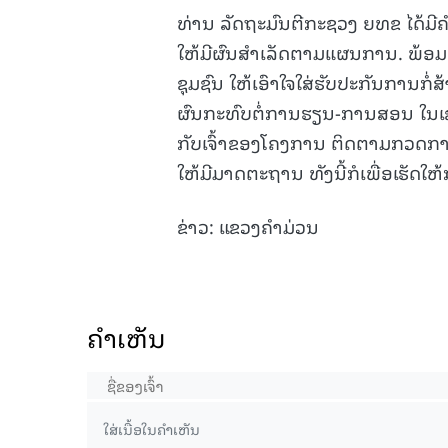
ທ່ານ ລັດຖະມົນຕີກະຊວງ ຍທຂ ໄດ້ມີຄໍາ
ໃຫ້ມີຜົນສໍາເລັດຕາມແຜນການ. ພ້ອມ
ຊຸມຊົນ ໃຫ້ເອົາໃຈໃສ່ຮັບປະກັນການກໍ່
ຜົນກະທົບຕໍ່ການຮຽນ-ການສອນ ໃນເຂດ
ກັບເຈົ້າຂອງໂຄງການ ຕິດຕາມກວດກາ ເ
ໃຫ້ມີມາດຕະຖານ ທັງນີ້ກໍເພື່ອເຮັດ
ຂ່າວ: ແຂວງຄຳມ່ວນ
ຄໍາເຫັນ