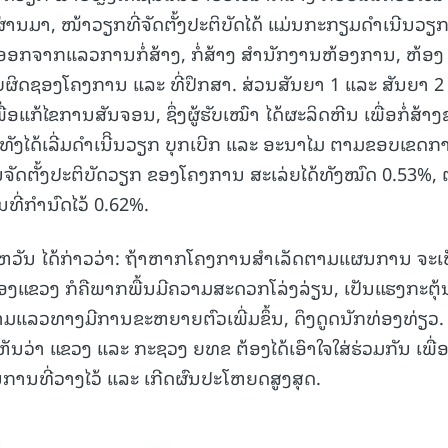
່ານມາ, ໜ້າວຽກທີ່ຈັດຕັ້ງປະຕິບັດໄດ້ ແມ່ນກະກຽມດໍາເນີນວຽ
ງໆອອກຈາກແລວການກໍ່ສ້າງ, ກໍ່ສ້າງ ສໍານັກງານຫ້ອງການ, ຫ້ອງ
ບຜິດຊອງໂຄງການ ແລະ ທີ່ປຶກສາ. ສ່ວນສັນຍາ 1 ແລະ ສັນຍາ 2 
ແກ້ໄຂການສັນຈອນ, ຊຶ່ງຜູ້ຮັບເໝົາ ໄດ້ຜະລິດຫີນ ເພື່ອກໍ່ສ້າງຊ
ມທັງໄດ້ເລີ່ມດຳເນີິນວຽກ ບຸກເບີກ ແລະ ອະນາໄມ ຕາມຂອບເຂດກ
ນຈັດຕັ້ງປະຕິບັດວຽກ ຂອງໂຄງການ ສະເລ່ຍໄດ້ທັງໝົດ 0.53%,
ີ່ກໍານົດໄວ້ 0.62%.
ະຫວັນ ໄດ້ກ່າວວ່າ: ຖ້າຫາກໂຄງການສໍາເລັດຕາມແຜນການ ຈະເ
ົ່ງຂອງແຂວງ ກໍຄືພາກພື້ນມີຄວາມສະດວກໂລ່ງລ່ຽນ, ເປັນແຮງກະຕຸ້
າມແລວທາງມີການຂະຫຍາຍຕົວເພີ່ມຂຶ້ນ, ດຶງດູດນັກທ່ອງທ່ຽວ.
ີ່ເຫັນວ່າ ແຂວງ ແລະ ກະຊວງ ຍທຂ ຕ້ອງໄດ້ເອົາໃຈໃສ່ຮ່ວມກັນ ເພື່ອ
ນການທີ່ວາງໄວ້ ແລະ ເກີດຜົນປະໂຫຍດສູງສຸດ.