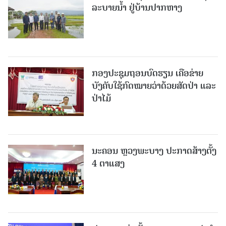
ລະບາຍນໍ້າ ຢູ່ບ້ານປາກຫາງ
ກອງປະຊຸມຖອນບົດຮຽນ ເຄືອຂ່າຍ
ບັງຄັບໃຊ້ກົດໝາຍວ່າດ້ວຍສັດປ່າ ແລະ
ປ່າໄມ້
ນະຄອນ ຫຼວງພະບາງ ປະ​ກາດ​ສ້າງ​ຕັ້ງ
4 ຕາແສງ