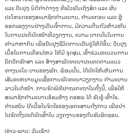
ແລະ ປັບປຸງ ນິຕິກຳຕ່າງໆ ທີ່ພົວພັນເຖິງສິດ ແລະ ຜົນ
ປະໂຫຍດຂອງສະມາຊິກກຳມະບານ, ກຳມະກອນ ແລະ ຜູ້
ອອກແຮງງານຢ່າງເປັນເຈົ້າການ, ມີຄວາມຕື່ນຕົວຫ້າວຫັນ
ໃນການປະຕິບັດໜ້າທີ່ວຽກງານ, ຄວາມ ບາກບັ່ນໃນການ
ທຳມາຫາກິນ ເພື່ອປັບປຸງຊີວິດການເປັນຢູ່ໃຫ້ດີຂຶ້ນ; ປັບປຸງ
ເນື້ອໃນການເຄື່ອນໄຫວ ໃຫ້ມີ ຈຸດສຸມ, ເຂົ້າຮ່ວມຂະບວນການ
ປົກປັກຮັກສາ ແລະ ສ້າງສາພັດທະນາປະເທດຕາມແນວ
ທາງນະໂຍ ບາຍຂອງພັກ. ພ້ອມນັ້ນ, ໄດ້ຍົກໃຫ້ເຫັນການ
ເສີມຂະຫຍາຍມູນເຊື້ອການພັດທະນາວຽກງານ ກຳມະບານ
ລາວໃນຕໍ່ໜ້າ. ການຈັດພິທີປາຖະກະຖາໃນຄັ້ງນີ້, ເພື່ອໃຫ້
ສະມາຊິກກຳມະບານອ້ອມຂ້າງ ຄອສພ ໄດ້ ຮັບຮູ້-ເຂົ້າໃຈ,
ກຳແໜ້ນ ໄດ້ເນື້ອໃນຈິດໃຈຂອງເອກະສານດັ່ງກ່າວ ເພື່ອນໍາ
ໄປຈັດຕັ້ງປະຕິບັດເຂົ້າໃນ ວຽກງານຂອງຕົນຮັບຜິດຊອບ.
(ຂ່າວ-ພາບ: ວັນເພັງ)