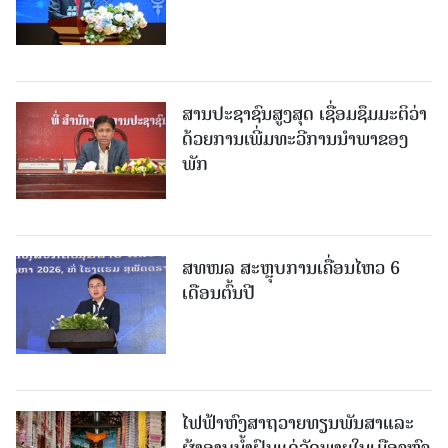
ສານປະຊາຊົນສູງສຸດ ເຊື່ອມຊຶມມະຕິວ່າ
ດ້ວຍການເພີ່ມທະວີການນຳພາຂອງ
ພັກ
ສທໜລ ສະຫຼຸບການເຄື່ອນໄຫວ 6
ເດືອນຕົ້ນປີ
ໄຟຟ້າຫົງສາຖວາຍທຽນພັນສາແລະ
ຜ້າອາບນໍ້າຝົນແດ່ວັດພາຍໃນເມືອງຫົງ