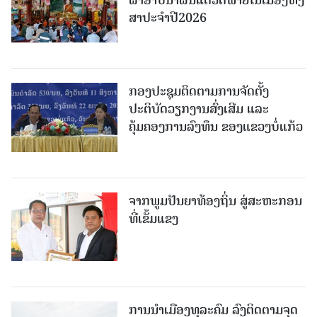
ສາປະຈໍາປີ2026
ກອງປະຊຸມຕິດຕາມການຈັດຕັ້ງ
ປະຕິບັດວຽກງານສົ່ງເສີມ ແລະ
ຄຸ້ມຄອງການລົງທຶນ ຂອງແຂວງບໍ່ແກ້ວ
ຈາກພູມປັນຍາທ້ອງຖິ່ນ ສູ່ສະຫະກອນ
ທີ່ເຂັ້ມແຂງ
ການນໍາເມືອງທຸລະຄົມ ລົງຕິດຕາມຈຸດ