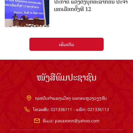
ປະກາດ ແຕ່ງຕັ້ງບຸກຄະລາກອນ ປະຈໍາ
ເຂດເລືອກຕັ້ງທີ 12
ເພີ່ມເຕີມ
ໜັງສືພິມປະຊາຊົນ
ຖະໜົນກຳແພງເມືອງ ນະຄອນຫຼວງວຽງຈັນ
ໂທລະສັບ: 021336111 - ແຟັກ: 021336113
ອີເມວ:
pasaxonn@yahoo.com