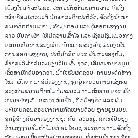
ເມືອງໃນແຕ່ລະໄລຍະ, ສະຫະພັນກຳມະບານລາວ ໄດ້ຕັ້ງ
ໜ້າເຄື່ອນໄຫວປະຕິ ບັດພາລະກິດປະຕິວັດ, ຈັດຕັ້ງນຳພາ
ສະມາຊິກກຳມະບານ, ກໍາມະກອນ ແລະ ຜູ້ອອກແຮງງານ
ລາວ ບັນດາເຜົ່າ ໃຫ້ມີຄວາມເຂົ້າໃຈ ແລະ ເຊື່ອມຊຶມແນວທາງ
ແຜນນະໂຍບາຍຂອງພັກ, ກົດໝາຍຂອງລັດ; ລະບຽບໃນ
ການອອກແຮງງານ, ປະຕິບັດສິດ ແລະ ພັນທະຂອງຕົນ,
ສ້າງສະຕິເຄົາລົບລະບຽບວິໄນ ເຂັ້ມງວດ, ເສີມຂະຫຍາຍມູນ
ເຊື້ອສາມັກຄີປອງດອງ, ນໍ້າໃຈຮັບຜິດຊອບ, ການປະດິດສ້າງ
ໃໝ່, ພັດທະ ນາສີມືແຮງງານ, ຊຸກຍູ້ຂະບວນການແຂ່ງຂັນ
ຂອງກຳມະບານຕິດພັນກັບຂະບວນການຮັກຊາດ ແລະ ພັດ
ທະນາຢ່າງເປັນຂະບວນຟົດຟື້ນ, ປົກປ້ອງສິດ ແລະ ຜົນ
ປະໂຫຍດອັນຊອບທຳຕາມກົດໝາຍດ້ວຍ ຫຼາຍຮູບແບບ,
ຊຸກຍູ້ສ້າງສັນຍາແຮງງານບຸກຄົນ, ລວມໝູ່, ສະເໜີປັບປຸງ
ຄ່າແຮງງານຂັ້ນຕໍ່າໃນແຕ່ ລະ ໄລຍະ, ຂະຫຍາຍການຈັດຕັ້ງ
ກຳມະບານເຂົ້າສູ່ຫົວໜ່ວຍແຮງງານ, ເຂົ້າຮ່ວມໃນການສ້າງ