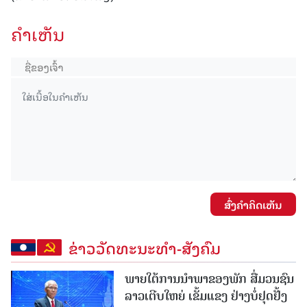
ຄໍາເຫັນ
ສົ່ງຄໍາຄິດເຫັນ
ຂ່າວວັດທະນະທຳ-ສັງຄົມ
ພາຍໃຕ້ການນໍາພາຂອງພັກ ສື່ມວນຊົນ
ລາວເຕີບໃຫຍ່ ເຂັ້ມແຂງ ຢ່າງບໍ່ຢຸດຢັ້ງ