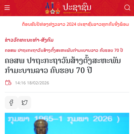
ຕ້ອນຮັບປີທ່ອງທ່ຽວລາວ 2024 ປະຊາຊົນລາວທຸກຄົນຈົ່ງພ້ອມເປັນເຈົ້າ
ຂ່າວວັດທະນະທຳ-ສັງຄົມ
ຄອສພ ປາຖະກະຖາວັນສ້າງຕັ້ງສະຫະພັນກຳມະບານລາວ ຄົບຮອບ 70 ປີ
ຄອສພ ປາຖະກະຖາວັນສ້າງຕັ້ງສະຫະພັນ
ກຳມະບານລາວ ຄົບຮອບ 70 ປີ
14:16 18/02/2026