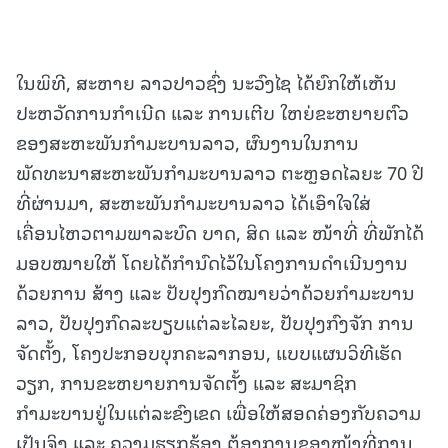
ໃນພິທີ, ສະຫາຍ ລາວປາວຊົ່ງ ນະວົງໄຊ ໄດ້ຍົກໃຫ້ເຫັນ
ປະຫວັດການກຳເນີດ ແລະ ການເຕີບ ໃຫຍ່ຂະຫຍາຍຕົວ
ຂອງສະຫະພັນກຳມະບານລາວ, ຜົນງານໃນການ
ພັດທະນາສະຫະພັນກຳມະບານລາວ ຕະຫຼອດໄລຍະ 70 ປີ
ທີ່ຜ່ານມາ, ສະຫະພັນກຳມະບານລາວ ໄດ້ເອົາໃຈໃສ່
ເຄື່ອນໄຫວຕາມພາລະບົດ ບາດ, ສິດ ແລະ ໜ້າທີ່ ທີ່ພັກໄດ້
ມອບໝາຍໃຫ້ ໂດຍໄດ້ກຳນົດໄວ້ໃນໂຄງການດໍາເນີນງານ
ດ້ວຍການ ສ້າງ ແລະ ປັບປຸງກົດໝາຍວ່າດ້ວຍກຳມະບານ
ລາວ, ປັບປຸງກົດລະບຽບແຕ່ລະໄລຍະ, ປັບປຸງກົງຈັກ ການ
ຈັດຕັ້ງ, ໂຄງປະກອບບຸກຄະລາກອນ, ແບບແຜນວິທີເຮັດ
ວຽກ, ການຂະຫຍາຍການຈັດຕັ້ງ ແລະ ສະມາຊິກ
ກຳມະບານຢູ່ໃນແຕ່ລະຂົງເຂດ ເພື່ອໃຫ້ສອດຄ່ອງກັບຄວາມ
ເປັນຈິງ ແລະ ຄວາມຮຽກຮ້ອງ ຕ້ອງການຂອງໜ້າທີ່ການ