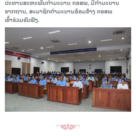
ປະທານສະຫະພັນກໍາມະບານ ຄອສພ, ມີກຳມະບານ
ຮາກຖານ, ສະມາຊິກກຳມະບານອ້ອມຂ້າງ ຄອສພ
ເຂົ້າຮ່ວມຮັບຟັງ.