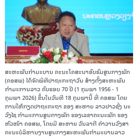
ສະຫະພັນກໍາມະບານ ຄະນະໂຄສະນາອົບຮົມສູນກາງພັກ
(ຄອສພ) ໄດ້ຈັດພິທີປາຖະກະຖາວັນ ສ້າງຕັ້ງສະຫະພັນ
ກຳມະການລາວ ຄົບຮອບ 70 ປີ (1 ກຸມພາ 1956 - 1
ກຸມພາ 2026) ຂຶ້ນໃນວັນທີ 18 ກຸມພານີ້ ທີ່ ຄອສພ ໂດຍ
ການໃຫ້ກຽດປາຖະກະຖາ ຂອງ ສະຫາຍ ລາວປາວຊົ່ງ ນະ
ວົງໄຊ ກຳມະການສູນກາງພັກ ຮອງເລຂາຄະນະພັກ ຮອງ
ຫົວໜ້າ ຄອສພ, ໂດຍມີ ສະຫາຍ ວັນລາຕີ ຄໍາວານວົງສາ
ຄະນະບໍລິຫານງານສູນກາງສະຫະພັນກໍາມະບານລາວ