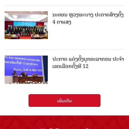
ນະຄອນ ຫຼວງພະບາງ ປະ​ກາດ​ສ້າງ​ຕັ້ງ
4 ຕາແສງ
ປະກາດ ແຕ່ງຕັ້ງບຸກຄະລາກອນ ປະຈໍາ
ເຂດເລືອກຕັ້ງທີ 12
ເພີ່ມເຕີມ