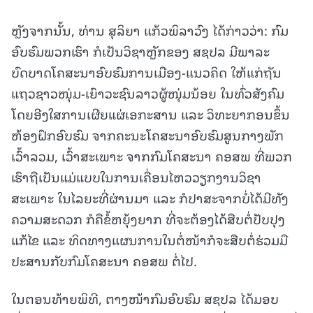
ຫຼັງຈາກນັ້ນ, ທ່ານ ສຸລິຍາ ແກ້ວພິລາວົງ ໄດ້ກ່າວວ່າ: ກົມ
ອົບຮົມພວກເຮົາ ກໍເປັນວິຊາຫຼັກຂອງ ສຊປລ ມີພາລະ
ບົດບາດໂຄສະນາອົບຮົມການເມືອງ-ແນວຄິດ ໃຫ້ແກ່ຖັນ
ແຖວຊາວໜຸ່ມ-ເຍົາວະຊົນລາວຜູ້ໜຸ່ມນ້ອຍ ໃນທົ່ວສັງຄົມ
ໂດຍອີງໃສການເຜີຍແຜ່ເອກະສານ ແລະ ວິທະຍາກອນຂຶ້ນ
ຫ້ອງຝຶກອົບຮົມ ຈາກຄະນະໂຄສະນາອົບຮົມສູນກາງພັກ
ເວົ້າລວມ, ເວົ້າສະເພາະ ຈາກກົມໂຄສະນາ ຄອສພ ທີ່ພວກ
ເຮົາຖືເປັນແມ່ແບບໃນການເຄື່ອນໄຫວວຽກງານວິຊາ
ສະເພາະ ໃນໄລຍະທີ່ຜ່ານມາ ແລະ ກໍປາສະຈາກບໍ່ໄດ້ມີທັງ
ຄວາມສະດວກ ກໍຄືຂໍ້ຫຍຸ້ງຍາກ ທີ່ຈະຕ້ອງໄດ້ສືບຕໍ່ປັບປຸງ
ແກ້ໄຂ ແລະ ທິດທາງແຜນການໃນຕໍ່ໜ້າກໍຈະສືບຕໍ່ຮ່ວມມື
ປະສານກັບກົມໂຄສະນາ ຄອສພ ຕໍ່ໄປ.
ໃນຕອນທ້າຍພິທີ, ຕາງໜ້າກົມອົບຮົມ ສຊປລ ໄດ້ມອບ