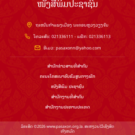
ໜັງສືພິມປະຊາຊົນ
ຖະໜົນກຳແພງເມືອງ ນະຄອນຫຼວງວຽງຈັນ
ໂທລະສັບ: 021336111 - ແຟັກ: 021336113
ອີເມວ:
pasaxonn@yahoo.com
ສຳ​ນັກ​ຂ່າວ​ສານ​ທີ່​ສຳ​ຄັນ​
ຄະນະໂຄສະນາອົບຮົມ​ສູນ​ກາງ​ພັກ
ໜັງສືພິມ ປະ​ຊາ​ຊົນ
ສຳ​ນັກ​ງານ​ທີ່​ສຳ​ຄັນ
ສຳ​ນັກ​ງານ​ປະ​ທານ​ປະ​ເທດ
ລິຂະສິດ ©2026 www.pasaxon.org.la. ສະຫງວນໄວ້ເຊິງສິດ
ທັງຫມົດ