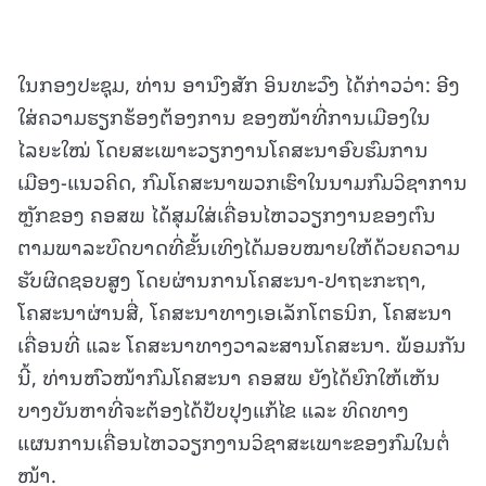
ໃນກອງປະຊຸມ, ທ່ານ ອານົງສັກ ອິນທະວົງ ໄດ້ກ່າວວ່າ: ອີງ
ໃສ່ຄວາມຮຽກຮ້ອງຕ້ອງການ ຂອງໜ້າທີ່ການເມືອງໃນ
ໄລຍະໃໝ່ ໂດຍສະເພາະວຽກງານໂຄສະນາອົບຮົມການ
ເມືອງ-ແນວຄິດ, ກົມໂຄສະນາພວກເຮົາໃນນາມກົມວິຊາການ
ຫຼັກຂອງ ຄອສພ ໄດ້ສຸມໃສ່ເຄື່ອນໄຫວວຽກງານຂອງຕົນ
ຕາມພາລະບົດບາດທີ່ຂັ້ນເທິງໄດ້ມອບໝາຍໃຫ້ດ້ວຍຄວາມ
ຮັບຜິດຊອບສູງ ໂດຍຜ່ານການໂຄສະນາ-ປາຖະກະຖາ,
ໂຄສະນາຜ່ານສື່, ໂຄສະນາທາງເອເລັກໂຕຣນິກ, ໂຄສະນາ
ເຄື່ອນທີ່ ແລະ ໂຄສະນາທາງວາລະສານໂຄສະນາ. ພ້ອມກັນ
ນີ້, ທ່ານຫົວໜ້າກົມໂຄສະນາ ຄອສພ ຍັງໄດ້ຍົກໃຫ້ເຫັນ
ບາງບັນຫາທີ່ຈະຕ້ອງໄດ້ປັບປຸງແກ້ໄຂ ແລະ ທິດທາງ
ແຜນການເຄື່ອນໄຫວວຽກງານວິຊາສະເພາະຂອງກົມໃນຕໍ່
ໜ້າ.