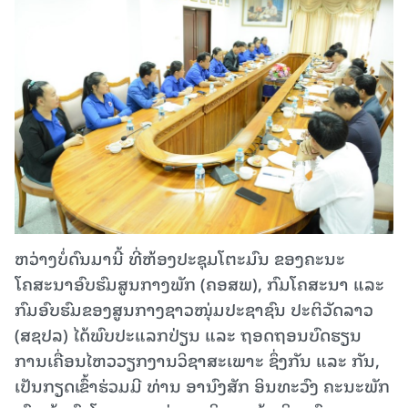
ຫວ່າງບໍ່ດົນມານີ້ ທີ່ຫ້ອງປະຊຸມໂຕະມົນ ຂອງຄະນະ
ໂຄສະນາອົບຮົມສູນກາງພັກ (ຄອສພ), ກົມໂຄສະນາ ແລະ
ກົມອົບຮົມຂອງສູນກາງຊາວໜຸ່ມປະຊາຊົນ ປະຕິວັດລາວ
(ສຊປລ) ໄດ້ພົບປະແລກປ່ຽນ ແລະ ຖອດຖອນບົດຮຽນ
ການເຄື່ອນໄຫວວຽກງານວິຊາສະເພາະ ຊຶ່ງກັນ ແລະ ກັນ,​
ເປັນກຽດເຂົ້າຮ່ວມມີ​ ທ່ານ ອານົງສັກ ອິນທະວົງ ຄະນະພັກ