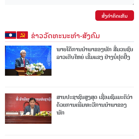
ສົ່ງຄໍາຄິດເຫັນ
ຂ່າວວັດທະນະທຳ-ສັງຄົມ
ພາຍໃຕ້ການນໍາພາຂອງພັກ ສື່ມວນຊົນ
ລາວເຕີບໃຫຍ່ ເຂັ້ມແຂງ ຢ່າງບໍ່ຢຸດຢັ້ງ
ສານປະຊາຊົນສູງສຸດ ເຊື່ອມຊຶມມະຕິວ່າ
ດ້ວຍການເພີ່ມທະວີການນຳພາຂອງ
ພັກ