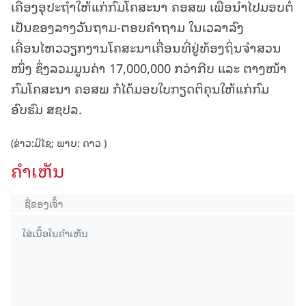
ເຄື່ອງອຸປະຖໍາໃຫ້ແກ່ກົມໂຄສະນາ ຄອສພ ເພື່ອນໍາໄປມອບຕໍ່
ເປັນຂອງລາງວັນຖາມ-ຕອບຄໍາຖາມ ໃນເວລາລົງ
ເຄື່ອນໄຫວວຽກງານໂຄສະນາເຄື່ອນທີ່ຢູ່ທ້ອງຖິ່ນຈໍາສວນ
ໜຶ່ງ ຊຶ່ງລວມມູນຄ່າ 17,000,000 ກວ່າກີບ ແລະ ຕາງໜ້າ
ກົມໂຄສະນາ ຄອສພ ກໍໄດ້ມອບໃບກຽດຕິຄຸນໃຫ້ແກ່ກົມ
ອົບຮົມ ສຊປລ.
(ຂ່າວ:ມີໄຊ; ພາບ: ດາວ )
ຄໍາເຫັນ