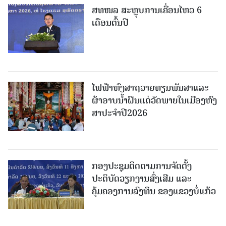
ສທໜລ ສະຫຼຸບການເຄື່ອນໄຫວ 6
ເດືອນຕົ້ນປີ
ໄຟຟ້າຫົງສາຖວາຍທຽນພັນສາແລະ
ຜ້າອາບນໍ້າຝົນແດ່ວັດພາຍໃນເມືອງຫົງ
ສາປະຈໍາປີ2026
ກອງປະຊຸມຕິດຕາມການຈັດຕັ້ງ
ປະຕິບັດວຽກງານສົ່ງເສີມ ແລະ
ຄຸ້ມຄອງການລົງທຶນ ຂອງແຂວງບໍ່ແກ້ວ