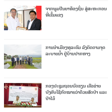
ຈາກພູມປັນຍາທ້ອງຖິ່ນ ສູ່ສະຫະກອນ
ທີ່ເຂັ້ມແຂງ
ການນໍາເມືອງທຸລະຄົມ ລົງຕິດຕາມຈຸດ
ລະບາຍນໍ້າ ຢູ່ບ້ານປາກຫາງ
ກອງປະຊຸມຖອນບົດຮຽນ ເຄືອຂ່າຍ
ບັງຄັບໃຊ້ກົດໝາຍວ່າດ້ວຍສັດປ່າ ແລະ
ປ່າໄມ້