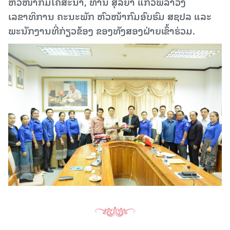
ຫົວໜ້າກົມໂຄສະນາ,​ ທ່ານ ສຸລິຍາ ແກ້ວພິລາວົງ
ເລຂາທິການ ຄະນະພັກ ຫົວໜ້າກົມອົບຮົມ ສຊປລ ແລະ​
ພະນັກງານທີ່ກ່ຽວຂ້ອງ ຂອງທັງສອງຝ່າຍເຂົ້າຮ່ວມ.