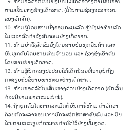
9. ຫ້າມຂີ່ລົດຈັກເປັນພຶງເປັນແພກີດຂວາງການສັນຈອນ
ຕາມເສັ້ນທາງຢ່າງເດັດຂາດ, (ບໍ່ໄປຕາມຊ່ອງຈະລາຈອນ
ຂອງລົດຈັກ).
10. ຫ້າມຜູ້ໂດຍສານນັ່ງຂອບກະບະລົດ ຫຼືນັ່ງຝາທ້າຍລົດ
ໃນເວລາລົດກໍາລັງສັນຈອນຢ່າງເດັດຂາດ.
11. ຫ້າມນຳໃຊ້ລົດຂົນສົ່ງໂດຍສານບັນທຸກສິນຄ້າ ແລະ
ບັນທຸກຄົນໂດຍສານເກີນຈໍານວນ ແລະ ຊ່ວງຊີງເອົາຄົນ
ໂດຍສານຢ່າງເດັດຂາດ.
12. ຫ້າມຜູ້ປົກຄອງປະປ່ອຍໃຫ້ເດັກນ້ອຍທີ່ອາຍຸບໍ່ເຖິງ
ກະສຽນຂັບຂີ່ຍານພາຫະນະຢ່າງເດັດຂາດ.
13. ຫ້າມຈອດລົດໃນເສັ້ນທາງດ່ວນຢ່າງເດັດຂາດ (ຍົກເວັ້ນ
ກໍລະນີຍານພາຫະນະເປ່ເພ່).
14. ຖ້າບຸກຄົນໃດຫາກລະເມີດຕໍ່ບັນດາຂໍ້ຫ້າມ ດໍາລັດວ່າ
ດ້ວຍກົດຈະລາຈອນທາງບົກຈະຖຶກສຶກສາອົບຮົມ ແລະ ປັບ
ໃໝຕາມລະບຽບກົດໝາຍກໍານົດໄວ້ຢ່າງເຂັ້ມງວດ.