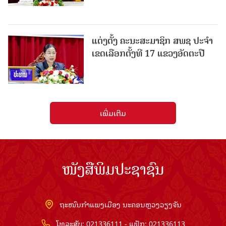
ແຕ່ງຕັ້ງ ຄະນະສະມາຊິກ ສພຊ ປະຈຳ
ເຂດເລືອກຕັ້ງທີ 17 ແຂວງອັດຕະປື
ເພີ່ມເຕີມ
ໜັງສືພິມປະຊາຊົນ
ຖະໜົນກຳແພງເມືອງ ນະຄອນຫຼວງວຽງຈັນ
ໂທລະສັບ: 021336111 - ແຟັກ: 021336113