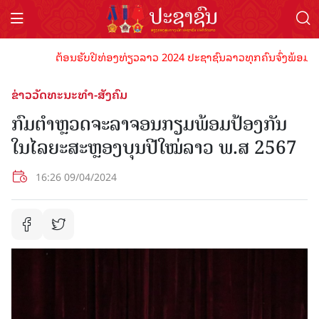
ຕ້ອນຮັບປີທ່ອງທ່ຽວລາວ 2024 ປະຊາຊົນລາວທຸກຄົນຈົ່ງພ້ອມເປັນເຈົ້
ຂ່າວວັດທະນະທຳ-ສັງຄົມ
ກົມຕໍາຫຼວດຈະລາຈອນກຽມພ້ອມປ້ອງກັນ
ໃນໄລຍະສະຫຼອງບຸນປີໃໝ່ລາວ ພ.ສ 2567
16:26 09/04/2024