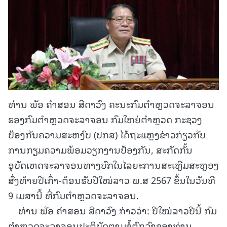
ທ່ານ ພັອ ຄໍາສອນ ສີດາວົງ ຄະນະກົມຕໍາຫຼວດຈະລາຈອນ
ຮອງກົມຕໍາຫຼວດຈະລາຈອນ ກົມໃຫຍ່ຕໍາຫຼວດ ກະຊວງ
ປ້ອງກັນຄວາມສະຫງົບ (ປກສ) ໄດ້ຖະແຫຼງຂ່າວກ່ຽວກັບ
ການກຽມຄວາມພ້ອມວຽກງານປ້ອງກັນ, ສະກັດກັ້ນ
ອຸບັດເຫດຈະລາຈອນທາງບົກໃນໄລຍະການສະເຫຼີມສະຫຼອງ
ສົ່ງທ້າຍປີເກົ່າ-ຕ້ອນຮັບປີໃໝ່ລາວ ພ.ສ 2567 ຂຶ້ນໃນວັນທີ
9 ເມສານີ້ ທີ່ກົມຕໍາຫຼວດຈະລາຈອນ.
ທ່ານ ພັອ ຄໍາສອນ ສີດາວົງ ກ່າວວ່າ: ປີໃໝ່ລາວປີນີ້ ກົມ
ຕໍາຫຼວດຈະລາຈອນປະຕິບັດຕາມຂໍ້ຕົກລົງຂອງທ່ານ