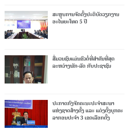
ສະຫຼຸບການຈັດຕັ້ງປະຕິບັດວຽກງານ
ອະໄພຍະໂທດ 5 ປີ
ສື່ມວນຊົນແມ່ນຂົວຕໍ່ທີ່ສໍາຄັນທີ່ສຸດ
ລະຫວ່າງພັກ-ລັດ ກັບປະຊາຊົນ
ປະກາດກົງຈັກຄະນະປະຈໍາສະພາ
ແຫ່ງຊາດສ້າງຕັ້ງ ແລະ ແຕ່ງຕັ້ງບຸກຄະ
ລາກອນປະຈໍາ 3 ເຂດເລືອກຕັ້ງ