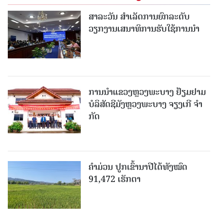
ສາລະວັນ ສໍາເລັດການຍົກລະດັບ
ວຽກງານເສນາທິການຮັບໃຊ້ການນໍາ
ການນຳແຂວງຫຼວງພະບາງ ຢ້ຽມ​ຢາມ
ບໍ​ລິ​ສັດຊີມັງຫຼວງພະບາງ ຈຽງເກີ ຈໍາ
ກັດ
ຄໍາມ່ວນ ປູກເຂົ້ານາປີໄດ້ທັງໝົດ
91,472 ເຮັກຕາ