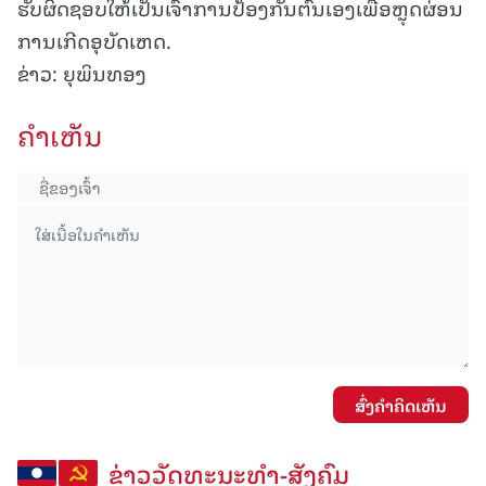
ຮັບຜິດຊອບໃຫ້ເປັນເຈົ້າການປ້ອງກັນຕົນເອງເພື່ອຫຼຸດຜ່ອນ
ການເກີດອຸບັດເຫດ.
ຂ່າວ: ຍຸພິນທອງ
ຄໍາເຫັນ
ສົ່ງຄໍາຄິດເຫັນ
ຂ່າວວັດທະນະທຳ-ສັງຄົມ