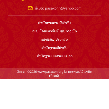
ອີເມວ:
pasaxonn@yahoo.com
ສຳ​ນັກ​ຂ່າວ​ສານ​ທີ່​ສຳ​ຄັນ​
ຄະນະໂຄສະນາອົບຮົມ​ສູນ​ກາງ​ພັກ
ໜັງສືພິມ ປະ​ຊາ​ຊົນ
ສຳ​ນັກ​ງານ​ທີ່​ສຳ​ຄັນ
ສຳ​ນັກ​ງານ​ປະ​ທານ​ປະ​ເທດ
ລິຂະສິດ ©2026 www.pasaxon.org.la. ສະຫງວນໄວ້ເຊິງສິດ
ທັງຫມົດ