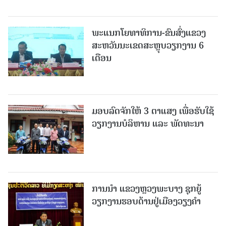
ພະແນກໂຍທາທິການ-ຂົນສົ່ງແຂວງ
ສະຫວັນນະເຂດສະຫຼຸບວຽກງານ 6
ເດືອນ
ມອບລົດຈັກໃຫ້ 3 ຕາແສງ ເພື່ອຮັບໃຊ້
ວຽກງານບໍລິຫານ ແລະ ພັດທະນາ
ການນຳ ແຂວງຫຼວງພະບາງ ຊຸກຍູ້
ວຽກງານຮອບດ້ານຢູ່ເມືອງວຽງຄໍາ