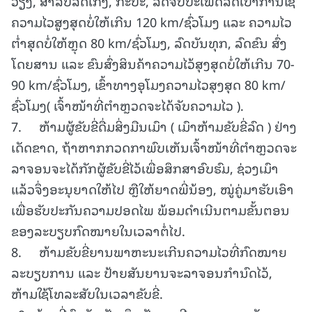
ວຽງ, ສໍາລັບລົດເກັງ, ກະບະ, ລົດຈິບປະເພດລົດເບົາການໃຊ້
ຄວາມໄວສູງສຸດບໍ່ໃຫ້ເກີນ 120 km/ຊົ່ວໂມງ ແລະ ຄວາມໄວ
ຕໍ່າສຸດບໍ່ໃຫ້ຫຼຸດ 80 km/ຊົ່ວໂມງ, ລົດບັນທຸກ, ລົດຂົນ ສົ່ງ
ໂດຍສານ ແລະ ຂົນສົ່ງສິນຄ້າຄວາມໄວ້ສຸງສຸດບໍ່ໃຫ້ເກີນ 70-
90 km/ຊົ່ວໂມງ, ເຂົ້າທາງອຸໂມງຄວາມໄວສຸງສຸດ 80 km/
ຊົ່ວໂມງ( ເຈົ້າໜ້າທີ່ຕໍາຫຼວດຈະໄດ້ຈັບຄວາມໄວ ).
7. ຫ້າມຜູ້ຂັບຂີ່ດື່ມສິ່ງມືນເມົາ ( ເມົາຫ້າມຂັບຂີ່ລົດ ) ຢ່າງ
ເດັດຂາດ, ຖ້າຫາກກວດກາພົບເຫັນເຈົ້າໜ້າທີ່ຕໍາຫຼວດຈະ
ລາຈອນຈະໄດ້ກັກຜູ້ຂັບຂີ່ໄວ້ເພື່ອສຶກສາອົບຮົມ, ຊ່ວງເມົາ
ແລ້ວຈຶ່ງອະນຸຍາດໃຫ້ໄປ ຫຼືໃຫ້ຍາດພີ່ນ້ອງ, ໝູ່ຄູ່ມາຮັບເອົາ
ເພື່ອຮັບປະກັນຄວາມປອດໄພ ພ້ອມດໍາເນີນຕາມຂັ້ນຕອນ
ຂອງລະບຽບກົດໝາຍໃນເວລາຕໍ່ໄປ.
8. ຫ້າມຂັບຂີ່ຍານພາຫະນະເກີນຄວາມໄວທີ່ກົດໝາຍ
ລະບຽບການ ແລະ ປ້າຍສັນຍານຈະລາຈອນກໍານົດໄວ້,
ຫ້າມໃຊ້ໂທລະສັບໃນເວລາຂັບຂີ່.