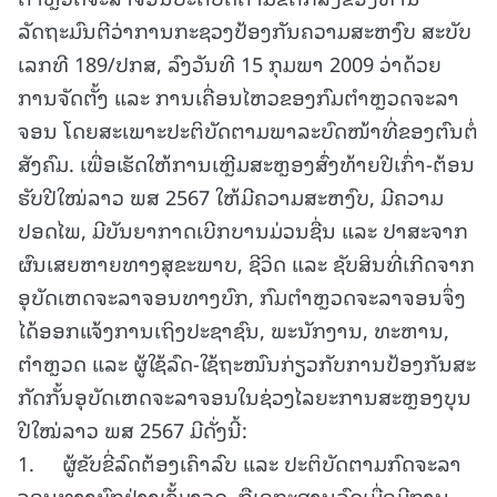
ລັດຖະມົນຕີວ່າການກະຊວງປ້ອງກັນຄວາມສະຫງົບ ສະບັບ
ເລກທີ 189/ປກສ, ລົງວັນທີ 15 ກຸມພາ 2009 ວ່າດ້ວຍ
ການຈັດຕັ້ງ ແລະ ການເຄື່ອນໄຫວຂອງກົມຕໍາຫຼວດຈະລາ
ຈອນ ໂດຍສະເພາະປະຕິບັດຕາມພາລະບົດໜ້າທີ່ຂອງຕົນຕໍ່
ສັງຄົມ. ເພື່ອເຮັດໃຫ້ການເຫຼີມສະຫຼອງສົ່ງທ້າຍປີເກົ່າ-ຕ້ອນ
ຮັບປີໃໝ່ລາວ ພສ 2567 ໃຫ້ມີຄວາມສະຫງົບ, ມີຄວາມ
ປອດໄພ, ມີບັນຍາກາດເບີກບານມ່ວນຊື່ນ ແລະ ປາສະຈາກ
ຜົນເສຍຫາຍທາງສຸຂະພາບ, ຊີວິດ ແລະ ຊັບສິນທີ່ເກີດຈາກ
ອຸບັດເຫດຈະລາຈອນທາງບົກ, ກົມຕໍາຫຼວດຈະລາຈອນຈຶ່ງ
ໄດ້ອອກແຈ້ງການເຖິງປະຊາຊົນ, ພະນັກງານ, ທະຫານ,
ຕໍາຫຼວດ ແລະ ຜູ້ໃຊ້ລົດ-ໃຊ້ຖະໜົນກ່ຽວກັບການປ້ອງກັນສະ
ກັດກັ້ນອຸບັດເຫດຈະລາຈອນໃນຊ່ວງໄລຍະການສະຫຼອງບຸນ
ປີໃໝ່ລາວ ພສ 2567 ມີດັ່ງນີ້:
1. ຜູ້ຂັບຂີ່ລົດຕ້ອງເຄົາລົບ ແລະ ປະຕິບັດຕາມກົດຈະລາ
ຈອນທາງບົກຢ່າງເຂັ້ມງວດ, ຖືເອກະສານລົດເມື່ອມີການ