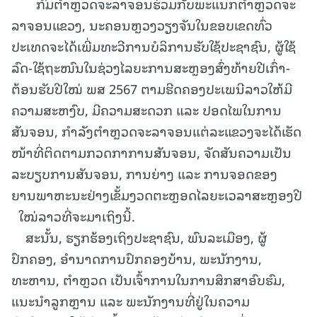
ກົມຕໍາຫຼວດຈະລາຈອນຮ່ວມກັບພະແນກຕໍາຫຼວດຈະ
ລາຈອນແຂວງ, ນະຄອນຫຼວງວຽງຈັນໃນຂອບເຂດທົ່ວ
ປະເທດຈະໄດ້ເພີ່ມທະວີການບໍລິການຮັບໃຊ້ປະຊາຊົນ, ຜູ້ໃຊ້
ລົດ-ໃຊ້ຖະໜົນໃນຊ່ວງໄລຍະການສະຫຼອງສົ່ງທ້າຍປີເກົ່າ-
ຕ້ອນຮັບປີໃໝ່ ພສ 2567 ຕາມຮີດຄອງປະເພນີລາວໃຫ້ມີ
ຄວາມສະຫງົບ, ມີຄວາມສະດວກ ແລະ ປອດໄພໃນການ
ສັນຈອນ, ກໍາລັງຕໍາຫຼວດຈະລາຈອນແຕ່ລະແຂວງຈະໄດ້ເຮັດ
ໜ້າທີ່ຕິດຕາມກວດກາການສັນຈອນ, ຈັດສັນຄວາມເປັນ
ລະບຽບການສັນຈອນ, ການຍ່າງ ແລະ ການຈອດຂອງ
ຍານພາຫະນະຢ່າງເຂັ້ມງວດຕະຫຼອດໄລຍະເວລາສະຫຼອງປີ
ໃໝ່ລາວທີ່ຈະມາເຖິງນີ້.
ສະນັ້ນ, ຮຽກຮ້ອງເຖິງປະຊາຊົນ, ພົນລະເມືອງ, ຜູ້
ປົກຄອງ, ອໍານາດການປົກຄອງບ້ານ, ພະນັກງານ,
ທະຫານ, ຕໍາຫຼວດ ເປັນເຈົ້າການໃນການສຶກສາອົບຮົມ,
ແນະນໍາລູກຫຼານ ແລະ ພະນັກງານທີ່ຢູ່ໃນຄວາມ