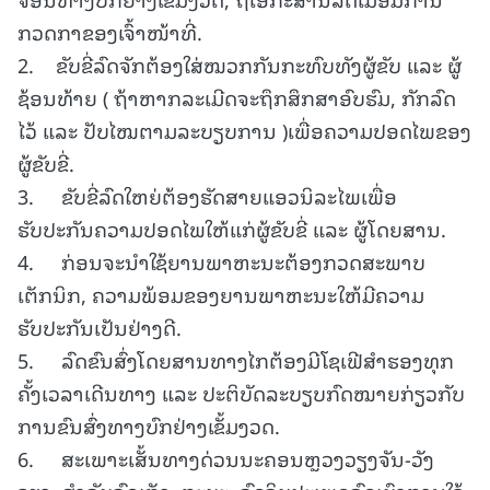
ກວດກາຂອງເຈົ້າໜ້າທີ່.
2. ຂັບຂີ່ລົດຈັກຕ້ອງໃສ່ໝວກກັນກະທົບທັງຜູ້ຂັບ ແລະ ຜູ້
ຊ້ອນທ້າຍ ( ຖ້າຫາກລະເມີດຈະຖຶກສຶກສາອົບຮົມ, ກັກລົດ
ໄວ້ ແລະ ປັບໄໝຕາມລະບຽບການ )ເພື່ອຄວາມປອດໄພຂອງ
ຜູ້ຂັບຂີ່.
3. ຂັບຂີ່ລົດໃຫຍ່ຕ້ອງຮັດສາຍແອວນິລະໄພເພື່ອ
ຮັບປະກັນຄວາມປອດໄພໃຫ້ແກ່ຜູ້ຂັບຂີ່ ແລະ ຜູ້ໂດຍສານ.
4. ກ່ອນຈະນຳໃຊ້ຍານພາຫະນະຕ້ອງກວດສະພາບ
ເຕັກນິກ, ຄວາມພ້ອມຂອງຍານພາຫະນະໃຫ້ມີຄວາມ
ຮັບປະກັນເປັນຢ່າງດີ.
5. ລົດຂົນສົ່ງໂດຍສານທາງໄກຕ້ອງມີໂຊເຟີສຳຮອງທຸກ
ຄັ້ງເວລາເດີນທາງ ແລະ ປະຕິບັດລະບຽບກົດໝາຍກ່ຽວກັບ
ການຂົນສົ່ງທາງບົກຢ່າງເຂັ້ມງວດ.
6. ສະເພາະເສັ້ນທາງດ່ວນນະຄອນຫຼວງວຽງຈັນ-ວັງ