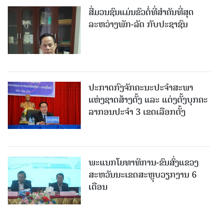
ສື່ມວນຊົນແມ່ນຂົວຕໍ່ທີ່ສໍາຄັນທີ່ສຸດ
ລະຫວ່າງພັກ-ລັດ ກັບປະຊາຊົນ
ປະກາດກົງຈັກຄະນະປະຈໍາສະພາ
ແຫ່ງຊາດສ້າງຕັ້ງ ແລະ ແຕ່ງຕັ້ງບຸກຄະ
ລາກອນປະຈໍາ 3 ເຂດເລືອກຕັ້ງ
ພະແນກໂຍທາທິການ-ຂົນສົ່ງແຂວງ
ສະຫວັນນະເຂດສະຫຼຸບວຽກງານ 6
ເດືອນ