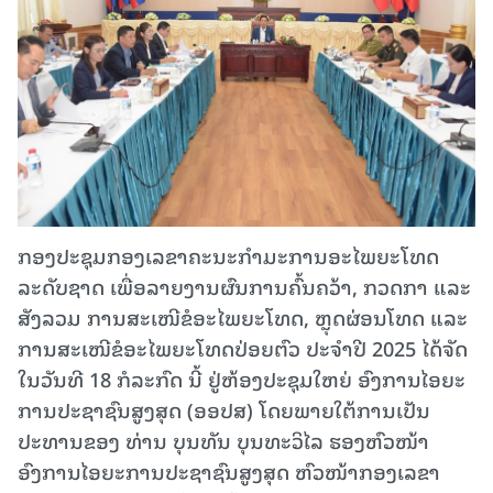
ກອງປະຊຸມກອງເລຂາຄະນະກຳມະການອະໄພຍະໂທດ
ລະດັບຊາດ ເພື່ອລາຍງານຜົນການຄົ້ນຄວ້າ, ກວດກາ ແລະ
ສັງລວມ ການສະເໜີຂໍອະໄພຍະໂທດ, ຫຼຸດຜ່ອນໂທດ ແລະ
ການສະເໜີຂໍອະໄພຍະໂທດປ່ອຍຕົວ ປະຈຳປີ 2025 ໄດ້ຈັດ
ໃນວັນທີ 18 ກໍລະກົດ ນີ້ ຢູ່ຫ້ອງປະຊຸມໃຫຍ່ ອົງການໄອຍະ
ການປະຊາຊົນສູງສຸດ (ອອປສ) ໂດຍພາຍໃຕ້ການເປັນ
ປະທານຂອງ ທ່ານ ບຸນທັນ ບຸນທະວິໄລ ຮອງຫົວໜ້າ
ອົງການໄອຍະການປະຊາຊົນສູງສຸດ ຫົວໜ້າກອງເລຂາ