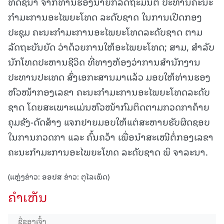
ທິດຊີ້ນໍາ ຈາກທ່ານຮອງນາຍົກລັດຖະມົນຕີ ປະທານຄະນະ
ກໍາມະການອະໄພຍະໂທດ ລະດັບຊາດ ໃນການເປີດກອງ
ປະຊຸມ ຄະນະກໍາມະການອະໄພຍະໂທດລະດັບຊາດ ຕາມ
ລັດຖະບັນຍັດ ວ່າດ້ວຍການໃຫ້ອະໄພຍະໂທດ; ສາມ, ສໍາລັບ
ນັກໂທດປະຫານຊີວິດ ທີ່ທາງຫ້ອງວ່າການສໍານັກງານ
ປະທານປະເທດ ສົ່ງເອກະສານມາແລ້ວ ມອບໃຫ້ທ່ານຮອງ
ຫົວໜ້າກອງເລຂາ ຄະນະກໍາມະການອະໄພຍະໂທດລະດັບ
ຊາດ ໂດຍສະເພາະແມ່ນຫົວໜ້າກົມຕິດຕາມກວດກາຄ້າຍ
ຄຸມຂັງ-ດັດສ້າງ ແຈກຢາຍມອບໃຫ້ແຕ່ສະຫາຍຮັບຜິດຊອບ
ໃນການກວດກາ ແລະ ຄົ້ນຄວ້າ ເພື່ອນໍາສະເໜີຕໍ່ກອງເລຂາ
ຄະນະກໍາມະການອະໄພຍະໂທດ ລະດັບຊາດ ພິ ຈາລະນາ.
(ແຫຼ່ງຂ່າວ: ອອປສ ຂ່າວ: ຕຸໄລເພັດ)
ຄໍາເຫັນ