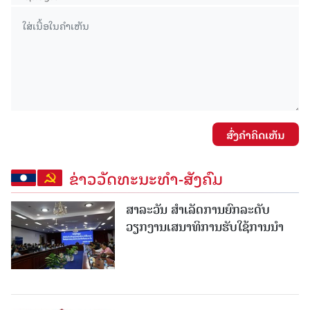
ສົ່ງຄໍາຄິດເຫັນ
ຂ່າວວັດທະນະທຳ-ສັງຄົມ
ສາລະວັນ ສໍາເລັດການຍົກລະດັບ
ວຽກງານເສນາທິການຮັບໃຊ້ການນໍາ