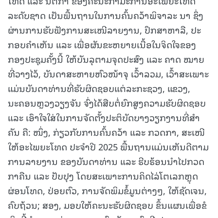
ໂທດ ແລະ ນິຕິກໍາ ຂອງຄະນະກໍາມະການອະໄພຍະໂທດ
ລະດັບຊາດ ເປັນພື້ນຖານໃນການຄົ້ນຄວ້າພິຈາລະ ນາ ຊຶ່ງ
ຜ່ານການຮັບຟັງການສະເໜີລາຍງານ, ປຶກສາຫາລື, ປະ
ກອບຄໍາເຫັນ ແລະ ເພື່ອຜັນຂະຫຍາຍເນື້ອໃນຈິດໃຈຂອງ
ກອງປະຊຸມຄັ້ງນີ້ ໃຫ້ບັນລຸຕາມຈຸດປະສົງ ແລະ ຄາດ ໝາຍ
ທີ່ວາງໄວ້, ບັນດາສະຫາຍຫົວໜ້າຈຸ ເວົ້າລວມ, ເວົ້າສະເພາະ
ແມ່ນບັນດາທ່ານທີ່ຮັບຜິດຊອບແຕ່ລະກະຊວງ, ແຂວງ,
ນະຄອນຫຼວງວຽງຈັນ ຈົ່ງໄດ້ສືບຕໍ່ຍົກສູງຄວາມຮັບຜິດຊອບ
ແລະ ເອົາໃຈໃສ່ໃນການຈັດຕັ້ງປະຕິບັດບາງວຽກງານທີ່ສໍາ
ຄັນ ຄື: ໜຶ່ງ, ກ່ຽວກັບການຄົ້ນຄວ້າ ແລະ ກວດກາ, ສະເໜີ
ໃຫ້ອະໄພຍະໂທດ ປະຈໍາປີ 2025 ພື້ນຖານແມ່ນເຫັນດີຕາມ
ການລາຍງານ ຂອງບັນດາທ່ານ ແລະ ຮີບຮ້ອນນໍາໄປກວດ
ກາຄືນ ແລະ ປັບປຸງ ໂດຍສະເພາະການຄິດໄລ່ໂຕເລກຫຼຸດ
ຜ່ອນໂທດ, ປ່ອຍຕົວ, ການຈັດພິມຂໍ້ມູນຕ່າງໆ, ໃຫ້ຊັດເຈນ,
ຄົບຖ້ວນ; ສອງ, ມອບໃຫ້ຄະນະຮັບຜິດຊອບ ຂຶ້ນແຜນເພື່ອຂໍ