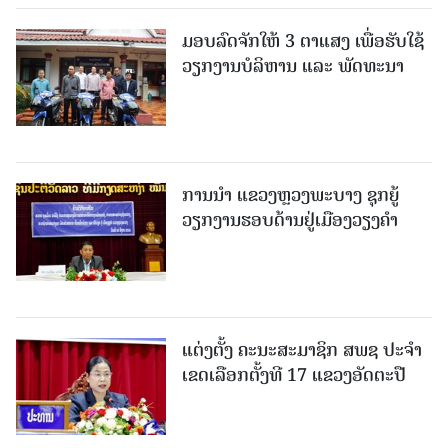
ມອບລົດຈັກໃຫ້ 3 ຕາແສງ ເພື່ອຮັບໃຊ້
ວຽກງານບໍລິຫານ ແລະ ພັດທະນາ
ການນຳ ແຂວງຫຼວງພະບາງ ຊຸກຍູ້
ວຽກງານຮອບດ້ານຢູ່ເມືອງວຽງຄໍາ
ແຕ່ງຕັ້ງ ຄະນະສະມາຊິກ ສພຊ ປະຈຳ
ເຂດເລືອກຕັ້ງທີ 17 ແຂວງອັດຕະປື