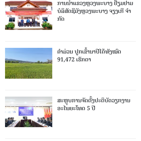
ການນຳແຂວງຫຼວງພະບາງ ຢ້ຽມ​ຢາມ
ບໍ​ລິ​ສັດຊີມັງຫຼວງພະບາງ ຈຽງເກີ ຈໍາ
ກັດ
ຄໍາມ່ວນ ປູກເຂົ້ານາປີໄດ້ທັງໝົດ
91,472 ເຮັກຕາ
ສະຫຼຸບການຈັດຕັ້ງປະຕິບັດວຽກງານ
ອະໄພຍະໂທດ 5 ປີ