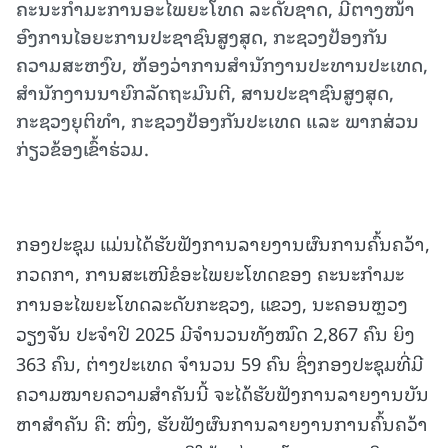
ຄະນະກຳມະການອະໄພຍະໂທດ ລະດັບຊາດ, ມີຕາງໜ້າ
ອົງການໄອຍະການປະຊາຊົນສູງສຸດ, ກະຊວງປ້ອງກັນ
ຄວາມສະຫງົບ, ຫ້ອງວ່າການສໍານັກງານປະທານປະເທດ,
ສໍານັກງານນາຍົກລັດຖະມົນຕີ, ສານປະຊາຊົນສູງສຸດ,
ກະຊວງຍຸຕິທໍາ, ກະຊວງປ້ອງກັນປະເທດ ແລະ ພາກສ່ວນ
ກ່ຽວຂ້ອງເຂົ້າຮ່ວມ.
ກອງປະຊຸມ ແມ່ນໄດ້ຮັບຟັງການລາຍງານຜົນການຄົ້ນຄວ້າ,
ກວດກາ, ການສະເໜີຂໍອະໄພຍະໂທດຂອງ ຄະນະກໍາມະ
ການອະໄພຍະໂທດລະດັບກະຊວງ, ແຂວງ, ນະຄອນຫຼວງ
ວຽງຈັນ ປະຈໍາປີ 2025 ມີຈໍານວນທັງໝົດ 2,867 ຄົນ ຍິງ
363 ຄົນ, ຕ່າງປະເທດ ຈຳນວນ 59 ຄົນ ຊຶ່ງກອງປະຊຸມທີ່ມີ
ຄວາມໝາຍຄວາມສໍາຄັນນີ້ ຈະໄດ້ຮັບຟັງການລາຍງານບັນ
ຫາສໍາຄັນ ຄື: ໜຶ່ງ, ຮັບຟັງຜົນການລາຍງານການຄົ້ນຄວ້າ