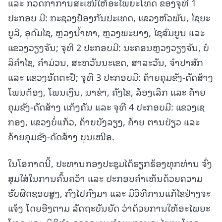
ແລະ ກວດກາການສະເໜີໃຫ້ອະໄພຍະໂທດ ຂອງຈຸທີ 1
ປະກອບ ມີ: ກະຊວງປ້ອງກັນປະເທດ, ແຂວງຫົວພັນ, ໄຊຍະ
ບູລີ, ອຸດົມໄຊ, ຫຼວງນໍ້າທາ, ຫຼວງພະບາງ, ໄຊສົມບູນ ແລະ
ແຂວງວຽງຈັນ; ຈຸທີ 2 ປະກອບມີ: ນະຄອນຫຼວງວຽງຈັນ, ບໍ
ລິຄໍາໄຊ, ຄໍາມ່ວນ, ສະຫວັນນະເຂດ, ສາລະວັນ, ຈໍາປາສັກ
ແລະ ແຂວງອັດຕະປື; ຈຸທີ 3 ປະກອບມີ: ຄ້າຍຄຸມຂັງ-ດັດສ້າງ
ໂພນຕ້ອງ, ໂພນເງິນ, ນາຂ່າ, ຄັງໄຂ, ລ້ອງເລິກ ແລະ ຄ້າຍ
ຄຸມຂັງ-ດັດສ້າງ ແກ້ງຄັນ ແລະ ຈຸທີ 4 ປະກອບມີ: ແຂວງເຊ
ກອງ, ແຂວງບໍ່ແກ້ວ, ຄ້າຍບັງລຽງ, ຄ້າຍ ຕານປ່ຽວ ແລະ
ຄ້າຍຄຸມຂັງ-ດັດສ້າງ ບຸນເໜືອ.
ໃນໂອກາດນີ້, ປະທານກອງປະຊຸມໄດ້ຮຽກຮ້ອງທຸກທ່ານ ຈົ່ງ
ສຸມໃສ່ໃນການຄົ້ນຄວ້າ ແລະ ປະກອບຄໍາເຫັນດ້ວຍຄວາມ
ຮັບຜິດຊອບສູງ, ກົງໄປກົງມາ ແລະ ມີວິທີການແກ້ໄຂຢ່າງຈະ
ແຈ້ງ ໂດຍອີງຕາມ ລັດຖະບັນຍັດ ວ່າດ້ວຍການໃຫ້ອະໄພຍະ