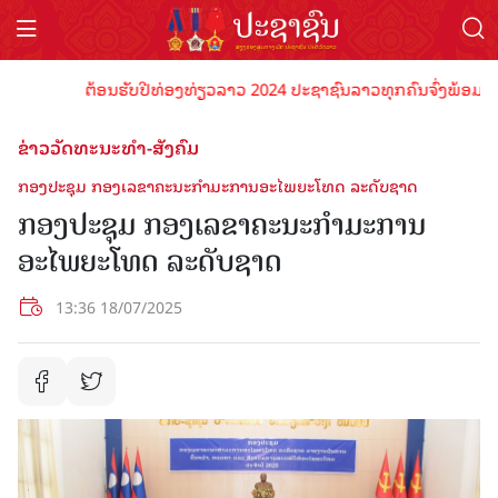
ຕ້ອນຮັບປີທ່ອງທ່ຽວລາວ 2024 ປະຊາຊົນລາວທຸກຄົນຈົ່ງພ້ອມເປັນເຈົ
ຂ່າວວັດທະນະທຳ-ສັງຄົມ
ກອງປະຊຸມ ກອງເລຂາຄະນະກຳມະການອະໄພຍະໂທດ ລະດັບຊາດ
ກອງປະຊຸມ ກອງເລຂາຄະນະກຳມະການ
ອະໄພຍະໂທດ ລະດັບຊາດ
13:36 18/07/2025