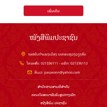
ເພີ່ມເຕີມ
ໜັງສືພິມປະຊາຊົນ
ຖະໜົນກຳແພງເມືອງ ນະຄອນຫຼວງວຽງຈັນ
ໂທລະສັບ: 021336111 - ແຟັກ: 021336113
ອີເມວ:
pasaxonn@yahoo.com
ສຳ​ນັກ​ຂ່າວ​ສານ​ທີ່​ສຳ​ຄັນ​
ຄະນະໂຄສະນາອົບຮົມ​ສູນ​ກາງ​ພັກ
ໜັງສືພິມ ປະ​ຊາ​ຊົນ