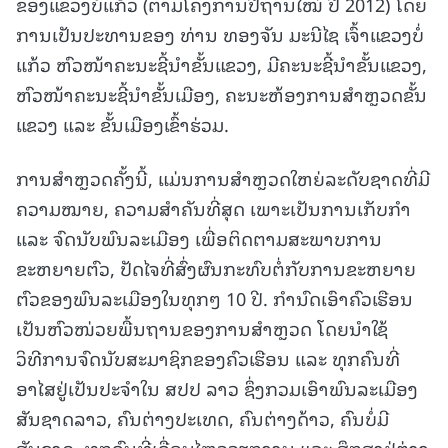
ຂອງແຂວງບໍ່ແກ້ວ (ຕາມໂຄງການປີຖານໃໝ່ ປີ 2012) ໂດຍ
ການເປັນປະທານຂອງ ທ່ານ ທອງຈັນ ມະນີໄຊ ເຈົ້າແຂວງບໍ່
ແກ້ວ ຫົວໜ້າຄະນະຊີ້ນໍາຂັ້ນແຂວງ, ມີຄະນະຊີ້ນໍາຂັ້ນແຂວງ,
ຫົວໜ້າຄະນະຊີ້ນໍາຂັ້ນເມືອງ, ຄະນະຫ້ອງການສໍາຫຼວດຂັ້ນ
ແຂວງ ແລະ ຂັ້ນເມືອງເຂົ້າຮ່ວມ.
ການສໍາຫຼວດຄັ້ງນີ້, ແມ່ນການສໍາຫຼວດໃຫຍ່ລະດັບຊາດທີ່ມີ
ຄວາມໝາຍ, ຄວາມສໍາຄັນທີ່ສຸດ ເພາະເປັນການເກັບກຳ
ແລະ ຈົດນັບພົນລະເມືອງ ເພື່ອຕິດຕາມສະພາບການ
ຂະຫຍາຍຕົວ, ປັດໄຈທີ່ສົ່ງຜົນກະທົບຕໍ່ກັບການຂະຫຍາຍ
ຕົວຂອງພົນລະເມືອງໃນທຸກໆ 10 ປີ. ກໍານົດເອົາຄົວເຮືອນ
ເປັນຫົວໜ່ວຍພື້ນຖານຂອງການສຳຫຼວດ ໂດຍນຳໃຊ້
ວິທີການຈົດນັບສະມາຊິກຂອງຄົວເຮືອນ ແລະ ທຸກຄົນທີ່
ອາໄສຢູ່ເປັນປະຈຳໃນ ສປປ ລາວ ຊຶ່ງກວມເອົາພົນລະເມືອງ
ສັນຊາດລາວ, ຄົນຕ່າງປະເທດ, ຄົນຕ່າງດ້າວ, ຄົນບໍ່ມີ
ສັນຊາດ, ທຸກຄົນທີ່ເຄື່ອນໄຫວວຽກງານ ແລະ ສຶກສາຢູ່ຕ່າງ