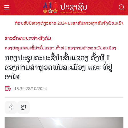
ຕ້ອນຮັບປີທ່ອງທ່ຽວລາວ 2024 ປະຊາຊົນລາວທຸກຄົນຈົ່ງພ້ອມເປັນເຈົ້າພາ
ຂ່າວວັດທະນະທຳ-ສັງຄົມ
ກອງປະຊຸມຄະນະຊີ້ນໍາຂັ້ນແຂວງ ຄັ້ງທີ I ຂອງການສໍາຫຼວດພົນລະເມືອງ
ກອງປະຊຸມຄະນະຊີ້ນໍາຂັ້ນແຂວງ ຄັ້ງທີ I
ຂອງການສໍາຫຼວດພົນລະເມືອງ ແລະ ທີ່ຢູ່
ອາໄສ
15:32 28/10/2024