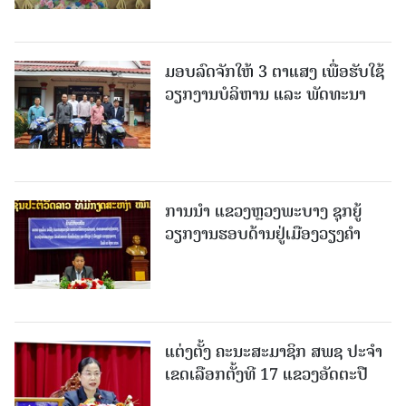
ມອບລົດຈັກໃຫ້ 3 ຕາແສງ ເພື່ອຮັບໃຊ້
ວຽກງານບໍລິຫານ ແລະ ພັດທະນາ
ການນຳ ແຂວງຫຼວງພະບາງ ຊຸກຍູ້
ວຽກງານຮອບດ້ານຢູ່ເມືອງວຽງຄໍາ
ແຕ່ງຕັ້ງ ຄະນະສະມາຊິກ ສພຊ ປະຈຳ
ເຂດເລືອກຕັ້ງທີ 17 ແຂວງອັດຕະປື