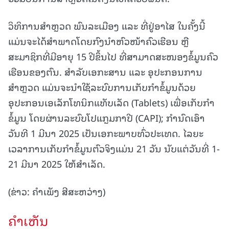
ວິທິການສໍາຫຼວດ ພົນລະເມືອງ ແລະ ທີ່ຢູ່ອາໄສ ໃນຄັ້ງນີ້
ແມ່ນຈະໄດ້ສໍາພາດໂດຍກົງນໍາຫົວໜ້າຄົວເຮືອນ ຫຼື
ສະມາຊິກທີ່ມີອາຍຸ 15 ປີຂຶ້ນໄປ ທີ່ສາມາດສະໜອງຂໍ້ມູນຄົວ
ເຮືອນຂອງຕົນ. ສໍາລັບເອກະສານ ແລະ ອຸປະກອນການ
ສຳຫຼວດ ແມ່ນຈະນໍາໃຊ້ລະບົບການເກັບກຳຂໍ້ມູນດ້ວຍ
ອຸປະກອນເອເລັກໂທນິກແທັບເລັດ (Tablets) ເພື່ອເກັບກຳ
ຂໍ້ມູນ ໂດຍຜ່ານລະບົບໂປແກຼມກາປີ (CAPI); ກຳນົດເອົາ
ວັນທີ 1 ມີນາ 2025 ເປັນເອກະພາບທົ່ວປະເທດ. ໄລຍະ
ເວລາການເກັບກຳຂໍ້ມູນຕົວຈິງແມ່ນ 21 ວັນ ນັບແຕ່ວັນທີ່ 1-
21 ມີນາ 2025 ໃຫ້ສໍາເລັດ.
(ຂ່າວ: ຄໍາເພັງ ສີສະຫວ່າງ)
ຄໍາເຫັນ