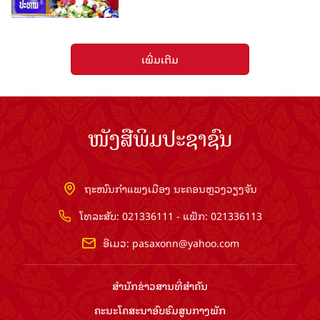
ເພີ່ມເຕີມ
ໜັງສືພິມປະຊາຊົນ
ຖະໜົນກຳແພງເມືອງ ນະຄອນຫຼວງວຽງຈັນ
ໂທລະສັບ: 021336111 - ແຟັກ: 021336113
ອີເມວ:
pasaxonn@yahoo.com
ສຳ​ນັກ​ຂ່າວ​ສານ​ທີ່​ສຳ​ຄັນ​
ຄະນະໂຄສະນາອົບຮົມ​ສູນ​ກາງ​ພັກ