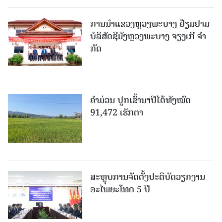
ການນຳແຂວງຫຼວງພະບາງ ຢ້ຽມ​ຢາມ
ບໍ​ລິ​ສັດຊີມັງຫຼວງພະບາງ ຈຽງເກີ ຈໍາ
ກັດ
ຄໍາມ່ວນ ປູກເຂົ້ານາປີໄດ້ທັງໝົດ
91,472 ເຮັກຕາ
ສະຫຼຸບການຈັດຕັ້ງປະຕິບັດວຽກງານ
ອະໄພຍະໂທດ 5 ປີ