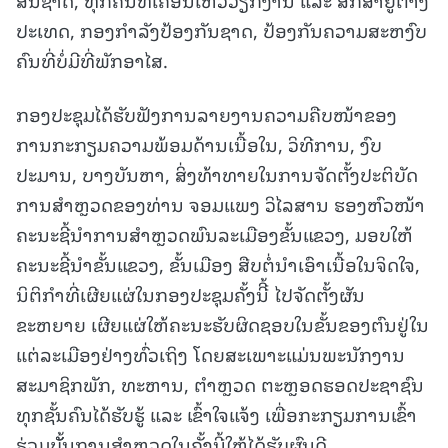
ປະເທດ, ກອງກຳລັງປ້ອງກັນຊາດ, ປ້ອງກັນຄວາມສະຫງົບ
ຄົນທີ່ບໍ່ມີທີ່ພັກອາໄສ.
ກອງປະຊຸມໄດ້ຮັບຟັງການລາຍງານຄວາມຄືບໜ້າຂອງ
ການກະກຽມຄວາມພ້ອມດ້ານເນື້ອໃນ, ວິທີການ, ງົບ
ປະມານ, ບາງບັນຫາ, ສິ່ງທ້າທາຍໃນການຈັດຕັ້ງປະຕິບັດ
ການສຳຫຼວດຂອງທ່ານ ຈອມແພງ ວິໄລສານ ຮອງຫົວໜ້າ
ຄະນະຊີ້ນໍາການສໍາຫຼວດພົນລະເມືອງຂັ້ນແຂວງ, ມອບໃຫ້
ຄະນະຊີ້ນຳຂັ້ນແຂວງ, ຂັ້ນເມືອງ ສືບຕໍ່ນຳເອົາເນື້ອໃນຈິດໃຈ,
ນິຕິກໍາທີ່ເຜີຍແຜ່ໃນກອງປະຊຸມຄັ້ງນີີ້ ໄປຈັດຕັ້ງຜັນ
ຂະຫຍາຍ ເຜີຍແຜ່ໃຫ້ຄະນະຮັບຜິດຊອບໃນຂັ້ນຂອງຕົນຢູ່ໃນ
ແຕ່ລະເມືອງຢ່າງທົ່ວເຖິງ ໂດຍສະເພາະແມ່ນພະນັກງານ
ສະມາຊິກພັກ, ທະຫານ, ຕຳຫຼວດ ຕະຫຼອດຮອດປະຊາຊົນ
ທຸກຊັ້ນຄົນໄດ້ຮັບຮູ້ ແລະ ເຂົ້າໃຈແຈ້ງ ເພື່ອກະກຽມການເຂົ້າ
ຮ່ວມບັັ້ນການສໍາຫຼວດໃນຄັ້ງນີ້ໃຫ້ໄດ້ຮັບຜົນດີ.