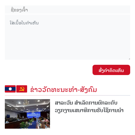
ສົ່ງຄໍາຄິດເຫັນ
ຂ່າວວັດທະນະທຳ-ສັງຄົມ
ສາລະວັນ ສໍາເລັດການຍົກລະດັບ
ວຽກງານເສນາທິການຮັບໃຊ້ການນໍາ