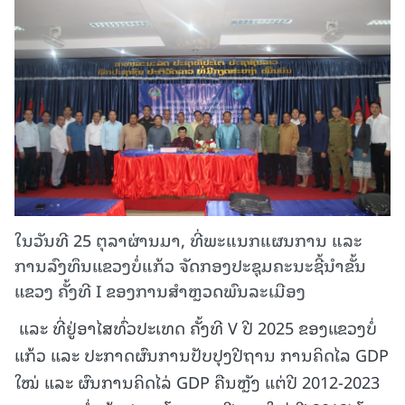
ໃນວັນທີ 25 ຕຸລາຜ່ານມາ, ທີ່ພະແນກແຜນການ ແລະ
ການລົງທຶນແຂວງບໍ່ແກ້ວ ຈັດກອງປະຊຸມຄະນະຊີ້ນໍາຂັ້ນ
ແຂວງ ຄັ້ງທີ I ຂອງການສໍາຫຼວດພົນລະເມືອງ
ແລະ ທີ່ຢູ່ອາໄສທົ່ວປະເທດ ຄັ້ງທີ V ປີ 2025 ຂອງແຂວງບໍ່
ແກ້ວ ແລະ ປະກາດຜົນການປັບປຸງປີຖານ ການຄິດໄລ GDP
ໃໝ່ ແລະ ຜົນການຄິດໄລ່ GDP ຄືນຫຼັງ ແຕ່ປີ 2012-2023