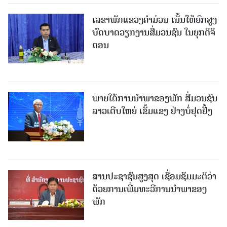
ເລຂາພັກແຂວງຄໍາມ່ວນ ເນັ້ນໃຫ້ຍົກສູງ
ບົດບາດວຽກງານສື່ມວນຊົນ ໃນຍຸກດິຈິ
ຕອນ
ພາຍໃຕ້ການນໍາພາຂອງພັກ ສື່ມວນຊົນ
ລາວເຕີບໃຫຍ່ ເຂັ້ມແຂງ ຢ່າງບໍ່ຢຸດຢັ້ງ
ສານປະຊາຊົນສູງສຸດ ເຊື່ອມຊຶມມະຕິວ່າ
ດ້ວຍການເພີ່ມທະວີການນຳພາຂອງ
ພັກ