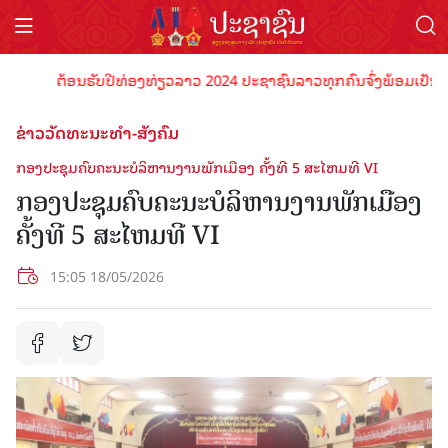
ຕ້ອນຮັບປີທ່ອງທ່ຽວລາວ 2024 ປະຊາຊົນລາວທຸກຄົນຈົ່ງພ້ອມເປັນເຈົ້າພ
ຂ່າວວັດທະນະທຳ-ສັງຄົມ
ກອງ​ປະຊຸມຄົບ​ຄະນະ​ບໍລິຫານ​ງານ​ພັກ​ເມືອງ ຄັ້ງທີ 5 ສະໄຫມທີ VI​
ກອງ​ປະຊຸມຄົບ​ຄະນະ​ບໍລິຫານ​ງານ​ພັກ​ເມືອງ
ຄັ້ງທີ 5 ສະໄຫມທີ VI​
15:05 18/05/2026