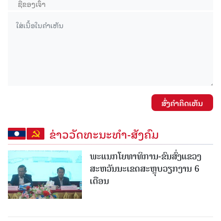
ສົ່ງຄໍາຄິດເຫັນ
ຂ່າວວັດທະນະທຳ-ສັງຄົມ
ພະແນກໂຍທາທິການ-ຂົນສົ່ງແຂວງ
ສະຫວັນນະເຂດສະຫຼຸບວຽກງານ 6
ເດືອນ