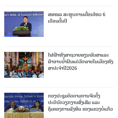
ສທໜລ ສະຫຼຸບການເຄື່ອນໄຫວ 6
ເດືອນຕົ້ນປີ
ໄຟຟ້າຫົງສາຖວາຍທຽນພັນສາແລະ
ຜ້າອາບນໍ້າຝົນແດ່ວັດພາຍໃນເມືອງຫົງ
ສາປະຈໍາປີ2026
ກອງປະຊຸມຕິດຕາມການຈັດຕັ້ງ
ປະຕິບັດວຽກງານສົ່ງເສີມ ແລະ
ຄຸ້ມຄອງການລົງທຶນ ຂອງແຂວງບໍ່ແກ້ວ