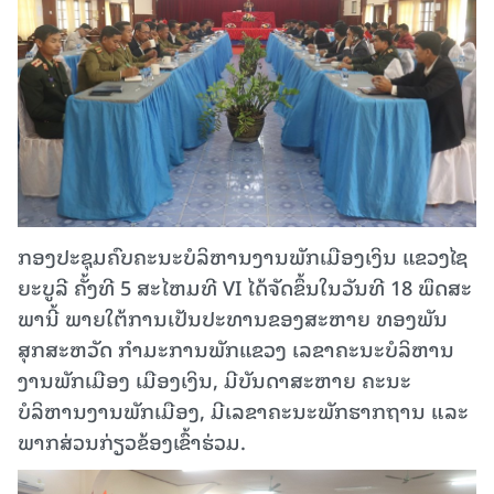
ກອງ​ປະຊຸມຄົບ​ຄະນະ​ບໍລິຫານ​ງານ​ພັກ​ເມືອງເງິນ ແຂວງ​ໄຊ​
ຍະ​ບູ​ລີ ຄັ້ງທີ 5 ສະໄຫມທີ VI​ ໄດ້​ຈັດ​ຂຶ້ນ​ໃນ​ວັນ​ທີ 18 ພຶດ​ສະ​
ພາ​ນີ້ ພາຍໃຕ້ການເປັນປະທານຂອງສະຫາຍ ທອງພັນ
ສຸກສະຫວັດ ກຳມະການພັກແຂວງ ເລຂາຄະນະບໍລິຫານ
ງານພັກເມືອງ ເມືອງເງິນ, ມີບັນດາສະຫາຍ ຄະນະ
ບໍລິຫານງານພັກເມືອງ, ມີເລຂາຄະນະພັກຮາກຖານ ແລະ
ພາກ​ສ່ວນ​ກ່ຽວ​ຂ້ອງເຂົ້າຮ່ວມ.