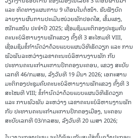
ແລະ ທິດທາງແຜນການ 9 ເດືອນໃນຕໍ່ໜ້າ. ຮັບຟັງບົດ
ລາຍງານຜົນການປະເມີນໜ່ວຍພັກປອດໃສ, ເຂັ້ມແຂງ,
ໜັກແໜ້ນ ປະຈໍາປີ 2025; ເຊື່ອມຊຶມມະຕິກອງປະຊຸມຄົບ
ຄະນະບໍລິຫານງານພັກແຂວງ ຄັ້ງທີ 3 ສະໄຫມທີ VIII,
ເຊື່ອມຊຶມຂໍ້ກໍານົດວ່າດ້ວຍແບບແຜນວິທີເຮັດວຽກ ແລະ ການ
ພົວພັນລະຫວ່າງເລຂາຄະນະບໍລິຫານງານພັກ ກັບ
ປະທານຄະນະກໍາມະການປົກຄອງນະຄອນ, ແຂວງ ສະບັບ
ເລກທີ 46/ກມສພ, ລົງວັນທີ 19 ມີນາ 2026; ເອກະສານ
ມະຕິກອງປະຊຸມຄົບຄະນະບໍລິຫານງານພັກແຂວງ ຄັ້ງທີ 3
ສະໄໝທີ VIII; ຂໍ້ກໍານົດວ່າດ້ວຍແບບແຜນວິທີເຮັດວຽກ
ແລະ ການພົວພັນ ລະຫວ່າງ ເລຂາຄະນະບໍລິຫານງານພັກ
ກັບ ປະທານຄະນະກໍາມະການປົກຄອງເມືອງ, ນະຄອນ
ສະບັບເລກທີ 03/ກລສພ, ລົງວັນທີ 20 ເມສາ 2026;
ໃນວາລະກອງປະຊຸມ ຈະໄດ້ພ້ອມກັນສຸມໃສ່ຄົ້ນຄວ້າປະກອບ