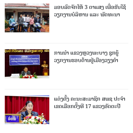
ມອບລົດຈັກໃຫ້ 3 ຕາແສງ ເພື່ອຮັບໃຊ້
ວຽກງານບໍລິຫານ ແລະ ພັດທະນາ
ການນຳ ແຂວງຫຼວງພະບາງ ຊຸກຍູ້
ວຽກງານຮອບດ້ານຢູ່ເມືອງວຽງຄໍາ
ແຕ່ງຕັ້ງ ຄະນະສະມາຊິກ ສພຊ ປະຈຳ
ເຂດເລືອກຕັ້ງທີ 17 ແຂວງອັດຕະປື