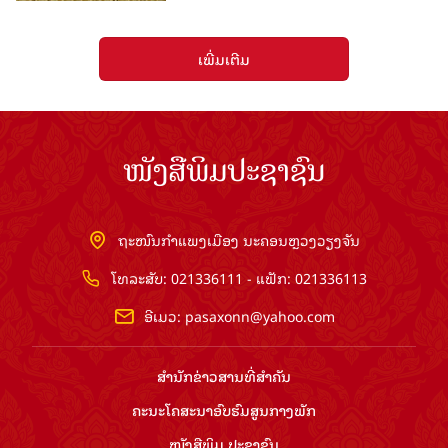
ເພີ່ມເຕີມ
ໜັງສືພິມປະຊາຊົນ
ຖະໜົນກຳແພງເມືອງ ນະຄອນຫຼວງວຽງຈັນ
ໂທລະສັບ: 021336111 - ແຟັກ: 021336113
ອີເມວ:
pasaxonn@yahoo.com
ສຳ​ນັກ​ຂ່າວ​ສານ​ທີ່​ສຳ​ຄັນ​
ຄະນະໂຄສະນາອົບຮົມ​ສູນ​ກາງ​ພັກ
ໜັງສືພິມ ປະ​ຊາ​ຊົນ