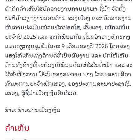
ຄໍາຄິດຄໍາເຫັນໃສ່ບົດລາຍງານການນໍາພາ-ຊີ້ນໍາ ຈັດຕັ້ງ
ປະຕິບັດວຽກງານຮອບດ້ານ ຂອງເມືອງ ແລະ ບົດລາຍງານ
ຜົນການປະເມີນໜ່ວຍພັກປອດໃສ, ເຂັ້ມແຂງ, ໜັກແໜ້ນ
ປະຈໍາປີ 2025 ແລະ ຈະໄດ້ພ້ອມກັນ ຄົ້ນຄວ້າວາງທິດທາງ
ແຜນວຽກຈຸດສຸມໃນໄລຍະ 9 ເດືອນຂອງປີ 2026 ໂດຍສ່ອງ
ແສງໃຫ້ເຫັນເຖິງດ້ານດີທີ່ເປັນຜົນງານ ແລະ ຍົກໃຫ້ເຫັນ
ດ້ານຄົງຄ້າງທີ່ຈະຕ້ອງໄດ້ພ້ອມກັນແກ້ໄຂໃນຕໍ່ໜ້າ ແລະ ຈະ
ໄດ້ຮັບຟັງການ ໂອ້ລົມຂອງສະຫາຍ ນາງ ໄກຍະສອນ ສີດາ
ກໍາມະການປະຈໍາພັກແຂວງ, ຮອງປະທານສະພາປະຊາຊົນ
ແຂວງ, ຜູ້ຊີ້ນໍາເມືອງເງິນອີກດ້ວຍ.
ຂ່າວ: ຂ່າວສານເມືອງເງິນ
ຄໍາເຫັນ