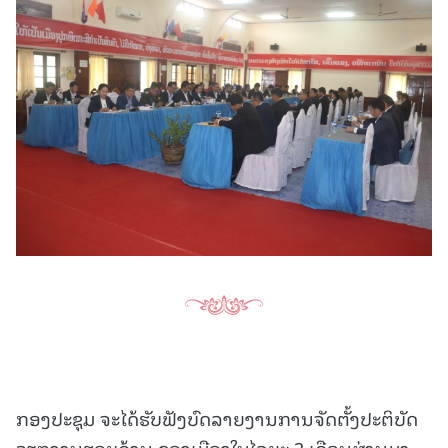
ກອງປະຊຸມ ຈະໄດ້ຮັບຟັງບົດລາຍງານການຈັດຕັ້ງປະຕິບັດ
ວຽກງານຮອບດ້ານ ຂອງເມືອງໃນໄລຍະ 3 ເດືອນຜ່ານມາ