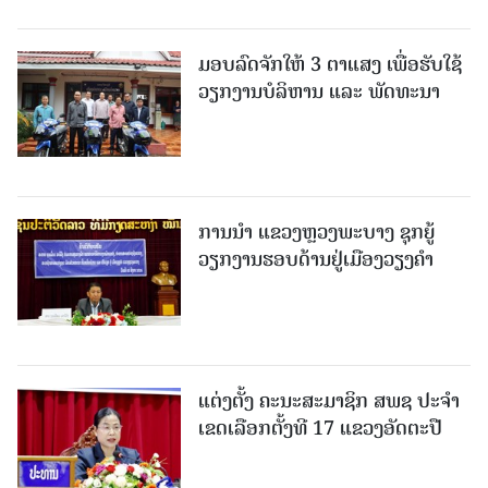
ມອບລົດຈັກໃຫ້ 3 ຕາແສງ ເພື່ອຮັບໃຊ້
ວຽກງານບໍລິຫານ ແລະ ພັດທະນາ
ການນຳ ແຂວງຫຼວງພະບາງ ຊຸກຍູ້
ວຽກງານຮອບດ້ານຢູ່ເມືອງວຽງຄໍາ
ແຕ່ງຕັ້ງ ຄະນະສະມາຊິກ ສພຊ ປະຈຳ
ເຂດເລືອກຕັ້ງທີ 17 ແຂວງອັດຕະປື