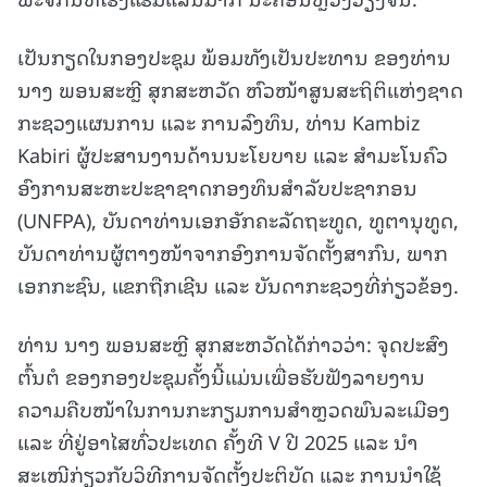
ເປັນກຽດໃນກອງປະຊຸມ ພ້ອມທັງເປັນປະທານ ຂອງທ່ານ
ນາງ ພອນສະຫຼີ ສຸກສະຫວັດ ຫົວໜ້າສູນສະຖິຕິແຫ່ງຊາດ
ກະຊວງແຜນການ ແລະ ການລົງທຶນ, ທ່ານ Kambiz
Kabiri ຜູ້ປະສານງານດ້ານນະໂຍບາຍ ແລະ ສຳມະໂນຄົວ
ອົງການສະຫະປະຊາຊາດກອງທຶນສໍາລັບປະຊາກອນ
(UNFPA), ບັນດາທ່ານເອກອັກຄະລັດຖະທູດ, ທູຕານຸທູດ,
ບັນດາທ່ານຜູ້ຕາງໜ້າຈາກອົງການຈັດຕັ້ງສາກົນ, ພາກ
ເອກກະຊົນ, ແຂກຖືກເຊີນ ແລະ ບັນດາກະຊວງທີ່ກ່ຽວຂ້ອງ.
ທ່ານ ນາງ ພອນສະຫຼີ ສຸກສະຫວັດໄດ້ກ່າວວ່າ: ຈຸດປະສົງ
ຕົ້ນຕໍ ຂອງກອງປະຊຸມຄັ້ງນີ້ແມ່ນເພື່ອຮັບຟັງລາຍງານ
ຄວາມຄືບໜ້າໃນການກະກຽມການສໍາຫຼວດພົນລະເມືອງ
ແລະ ທີ່ຢູ່ອາໄສທົ່ວປະເທດ ຄັ້ງທີ V ປີ 2025 ແລະ ນໍາ
ສະເໜີກ່ຽວກັບວິທີການຈັດຕັ້ງປະຕິບັດ ແລະ ການນໍາໃຊ້