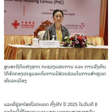
ສູນສະຖິຕິແຫ່ງຊາດ ກະຊວງແຜນການ ແລະ ການລົງທຶນ
ໄດ້ຈັດກອງປະຊຸມລະດົມການມີສ່ວນຮ່ວມໃນການສໍາຫຼວດ
ພົນລະເມືອງ
ແລະທີ່ຢູ່ອາໄສທົ່ວປະເທດ ຄັ້ງທີV ປີ 2025 ໃນວັນທີ 8
ພະຈິກນີ້ທີ່ໂຮງແຮມແລນມາກ ນະຄອນຫຼວງວຽງຈັນ.