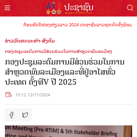
ຕ້ອນຮັບປີທ່ອງທ່ຽວລາວ 2024 ປະຊາຊົນລາວທຸກຄົນຈົ່ງພ້ອມເປັນເຈົ້
ຂ່າວວັດທະນະທຳ-ສັງຄົມ
ກອງປະຊຸມລະດົມການມີສ່ວນຮ່ວມໃນການສໍາຫຼວດພົນລະເມືອງ
ກອງປະຊຸມລະດົມການມີສ່ວນຮ່ວມໃນການ
ສໍາຫຼວດພົນລະເມືອງແລະທີ່ຢູ່ອາໄສທົ່ວ
ປະເທດ ຄັ້ງທີV ປີ 2025
15:12 12/11/2024