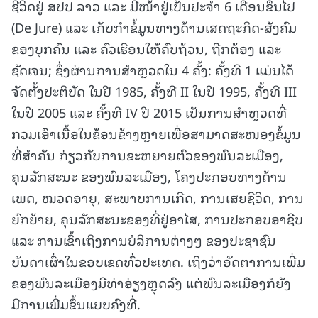
ຊີວິດຢູ່ ສປປ ລາວ ແລະ ມີໜ້າຢູ່ເປັນປະຈຳ 6 ເດືອນຂຶ້ນໄປ
(De Jure) ແລະ ເກັບກຳຂໍ້ມູນທາງດ້ານເສດຖະກິດ-ສັງຄົມ
ຂອງບຸກຄົນ ແລະ ຄົວເຮືອນໃຫ້ຄົບຖ້ວນ, ຖືກຕ້ອງ ແລະ
ຊັດເຈນ; ຊຶ່ງຜ່ານການສໍາຫຼວດໃນ 4 ຄັ້ງ: ຄັ້ງທີ 1 ແມ່ນໄດ້
ຈັດຕັ້ງປະຕິບັດ ໃນປີ 1985, ຄັ້ງທີ II ໃນປີ 1995, ຄັ້ງທີ III
ໃນປີ 2005 ແລະ ຄັ້ງທີ IV ປີ 2015 ເປັນການສໍາຫຼວດທີ່
ກວມເອົາເນື້ອໃນຂ້ອນຂ້າງຫຼາຍເພື່ອສາມາດສະໜອງຂໍ້ມູນ
ທີ່ສໍາຄັນ ກ່ຽວກັບການຂະຫຍາຍຕົວຂອງພົນລະເມືອງ,
ຄຸນລັກສະນະ ຂອງພົນລະເມືອງ, ໂຄງປະກອບທາງດ້ານ
ເພດ, ໝວດອາຍຸ, ສະພາບການເກີດ, ການເສຍຊີວິດ, ການ
ຍົກຍ້າຍ, ຄຸນລັກສະນະຂອງທີ່ຢູ່ອາໄສ, ການປະກອບອາຊີບ
ແລະ ການເຂົ້າເຖິງການບໍລິການຕ່າງໆ ຂອງປະຊາຊົນ
ບັນດາເຜົ່າໃນຂອບເຂດທົ່ວປະເທດ. ເຖິງວ່າອັດຕາການເພີ່ມ
ຂອງພົນລະເມືອງມີທ່າອ່ຽງຫຼຸດລົງ ແຕ່ພົນລະເມືອງກໍຍັງ
ມີການເພີ່ມຂຶ້ນແບບຄົງທີ່.