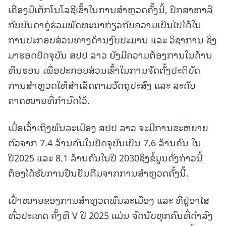
ເຄື່ອງມືເຕັກໂນໂລຊີເຂົ້າໃນການສໍາຫຼວດຄັ້ງນີ້, ປຶກສາຫາລື
ກັບບັນດາຄູ່ຮ່ວມພັດທະນາກ່ຽວກັບຄວາມເປັນໄປໄດ້ໃນ
ການປະກອບສ່ວນທາງດ້ານງົບປະມານ ແລະ ວິຊາການ ຊຶ່ງ
ມາຮອດປັດຈຸບັນ ສປປ ລາວ ຍັງມີຄວາມຕ້ອງການໃນດ້ານ
ທຶນຮອນ ເພື່ອປະກອບສ່ວນເຂົ້າໃນການຈັດຕັ້ງປະຕິບັດ
ການສໍາຫຼວດໃຫ້ສໍາເລັດຕາມວັດຖຸປະສົງ ແລະ ລະດັບ
ຄາດໝາຍທີ່ກຳນົດໄວ້.
ເມື່ອເວົ້າເຖິງພົນລະເມືອງ ສປປ ລາວ ຈະມີການຂະຫຍາຍ
ຕົວຈາກ 7.4 ລ້ານຄົນໃນປັດຈຸບັນເປັນ 7.6 ລ້ານຄົນ ໃນ
ປີ2025 ແລະ 8.1 ລ້ານຄົນໃນປີ 2030ຊຶ່ງຂໍ້ມູນດັ່ງກ່າວນີ້
ຕ້ອງໄດ້ຮັບການຢືນຢັນຕື່ມຈາກການສໍາຫຼວດຄັ້ງນີ້.
ເປົ້າໝາຍຂອງການສໍາຫຼວດພົນລະເມືອງ ແລະ ທີ່ຢູ່ອາໄສ
ທົ່ວປະເທດ ຄັ້ງທີ V ປີ 2025 ແມ່ນ ຈົດນັບທຸກຄົນທີ່ດຳລົງ