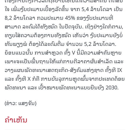
ໃຈ ເພີ່ມງົບປະມານເບື້ອງລັດຂຶ້ນ ຈາກ 5,4 ລ້ານໂດລາ ເປັນ
8,2 ລ້ານໂດລາ ກວມປະມານ 45% ຂອງງົບປະມານທີ່
ສາມາດ ລະດົມໄດ້ທັງໝົດ ໃນປັດຈຸບັນ. ເຖິງຢ່າງໃດກໍຕາມ,
ທຽບໃສ່ຄວາມຕ້ອງການທັງໝົດ ເຫັນວ່າ ງົບປະມານຍັງບໍ່
ທັນພຽງພໍ ຕ້ອງໄດ້ລະດົມຕື່ມ ຈໍານວນ 5,2 ລ້ານໂດລາ.
ຍ້ອນແນວນັ້ນ ການສໍາຫຼວດ ຄັ້ງ V ນີ້ມີຄວາມສໍາຄັນຫຼາຍ
ເພາະຈະເປັນພື້ນຖານໃຫ້ແກ່ການຕີລາຄາຜົນສໍາເລັດ ແລະ
ວາງແຜນພັດທະນາເສດຖະກິດ-ສັງຄົມແຫ່ງຊາດ ຄັ້ງທີ IX
ແລະ ຄັ້ງທີ X ກໍຄື ການບັນລຸການຫຼຸດພົ້ນຈາກປະເທດດ້ອຍ
ພັດທະນາ ແລະ ເປົ້າໝາຍພັດທະນາແບບຍືນຍົງ 2030.
(ຂ່າວ: ແສງຈັນ)
ຄໍາເຫັນ