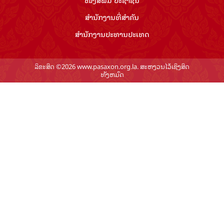
ສຳ​ນັກ​ງານ​ທີ່​ສຳ​ຄັນ
ສຳ​ນັກ​ງານ​ປະ​ທານ​ປະ​ເທດ
ລິຂະສິດ ©2026 www.pasaxon.org.la. ສະຫງວນໄວ້ເຊິງສິດ
ທັງຫມົດ