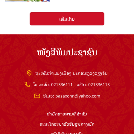
ເພີ່ມເຕີມ
ໜັງສືພິມປະຊາຊົນ
ຖະໜົນກຳແພງເມືອງ ນະຄອນຫຼວງວຽງຈັນ
ໂທລະສັບ: 021336111 - ແຟັກ: 021336113
ອີເມວ:
pasaxonn@yahoo.com
ສຳ​ນັກ​ຂ່າວ​ສານ​ທີ່​ສຳ​ຄັນ​
ຄະນະໂຄສະນາອົບຮົມ​ສູນ​ກາງ​ພັກ
ໜັງສືພິມ ປະ​ຊາ​ຊົນ