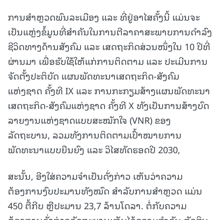
ການສໍາຫຼວດພົນລະເມືອງ ແລະ ທີ່ຢູ່ອາໄສຄັ້ງນີ້ ແມ່ນຈະ
ເປັນແຫຼ່ງຂໍ້ມູນທີ່ສໍາຄັນໃນການຕີລາຄາສະພາບການດໍາລົງ
ຊີວິດທາງດ້ານສັງຄົມ ແລະ ເສດຖະກິດສ່ວນໜຶ່ງໃນ 10 ປີທີ່
ຜ່ານມາ ເພື່ອຮັບໃຊ້ໃຫ້ແກ່ການຕິດຕາມ ແລະ ປະເມີນການ
ຈັດຕັ້ງປະຕິບັດ ແຜນພັດທະນາເສດຖະກິດ-ສັງຄົມ
ແຫ່ງຊາດ ຄັ້ງທີ IX ແລະ ການກະກຽມສ້າງແຜນພັດທະນາ
ເສດຖະກິດ-ສັງຄົມແຫ່ງຊາດ ຄັ້ງທີ X ທັງເປັນການສ້າງບົດ
ລາຍງານແຫ່ງຊາດແບບສະໝັກໃຈ (VNR) ຂອງ
ລັດຖະບານ, ລວມທັງການຕິດຕາມເປົ້າໝາຍການ
ພັດທະນາແບບຍືນຍົງ ແລະ ວິໄສທັດຮອດປີ 2030,
ສະນັ້ນ, ອີງໃສ່ຄວາມຈໍາເປັນດັ່ງກ່າວ ເຫັນວ່າຄວາມ
ຕ້ອງການງົບປະມານທັງໝົດ ສໍາລັບການສໍາຫຼວດ ແມ່ນ
450 ຕື້ກີບ ຫຼືປະມານ 23,7 ລ້ານໂດລາ. ຕໍ່ກັບຄວາມ
ຕ້ອງການດັ່ງກ່າວລັດຖະບານເຫັນໄດ້ຄວາມສໍາຄັນ ຕັດສິນ