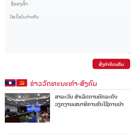
ສົ່ງຄໍາຄິດເຫັນ
ຂ່າວວັດທະນະທຳ-ສັງຄົມ
ສາລະວັນ ສໍາເລັດການຍົກລະດັບ
ວຽກງານເສນາທິການຮັບໃຊ້ການນໍາ