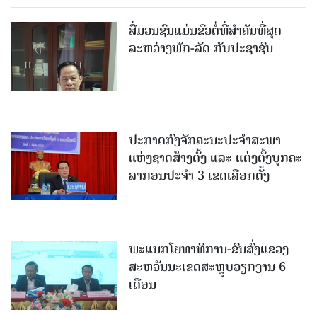
ສື່ມວນຊົນແມ່ນຂົວຕໍ່ທີ່ສໍາຄັນທີ່ສຸດ
ລະຫວ່າງພັກ-ລັດ ກັບປະຊາຊົນ
ປະກາດກົງຈັກຄະນະປະຈໍາສະພາ
ແຫ່ງຊາດສ້າງຕັ້ງ ແລະ ແຕ່ງຕັ້ງບຸກຄະ
ລາກອນປະຈໍາ 3 ເຂດເລືອກຕັ້ງ
ພະແນກໂຍທາທິການ-ຂົນສົ່ງແຂວງ
ສະຫວັນນະເຂດສະຫຼຸບວຽກງານ 6
ເດືອນ