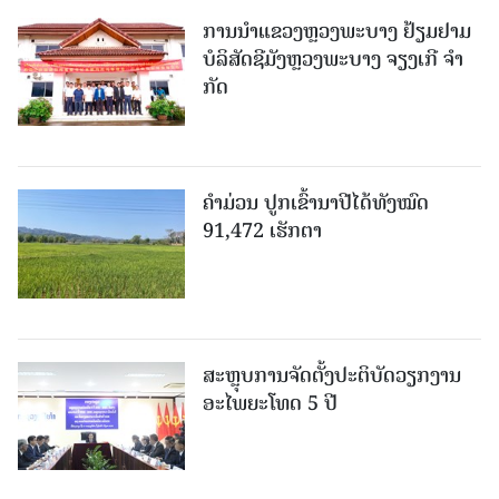
ການນຳແຂວງຫຼວງພະບາງ ຢ້ຽມ​ຢາມ
ບໍ​ລິ​ສັດຊີມັງຫຼວງພະບາງ ຈຽງເກີ ຈໍາ
ກັດ
ຄໍາມ່ວນ ປູກເຂົ້ານາປີໄດ້ທັງໝົດ
91,472 ເຮັກຕາ
ສະຫຼຸບການຈັດຕັ້ງປະຕິບັດວຽກງານ
ອະໄພຍະໂທດ 5 ປີ