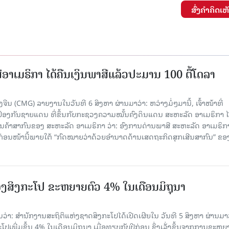
ສົ່ງຄໍາຄິດເຫ
ອາເມຣິກາ ໄດ້ຄືນເງິນພາສີແລ້ວປະມານ 100 ຕື້ໂດລາ
ນ (CMG) ລາຍງານໃນວັນທີ 6 ສິງຫາ ຜ່ານມາວ່າ: ຫວ່າງມໍ່ໆມານີ້, ເຈົ້າໜ້າທີ່
ປ້ອງກັນຊາຍແດນ ທີ່ຂຶ້ນກັບກະຊວງຄວາມໝັ້ນຄົງດິນແດນ ສະຫະລັດ ອາເມຣິກາ ໄ
ນຄ້າສາກົນຂອງ ສະຫະລັດ ອາເມຣິກາ ວ່າ: ອົງການດ່ານພາສີ ສະຫະລັດ ອາເມຣິກາ
ບກ່ອນໜ້ານີ້ພາຍໃຕ້ “ກົດໝາຍວ່າດ້ວຍອຳນາດດ້ານເສດຖະກິດສຸກເສີນສາກົນ” ຂອ
ງສິງກະໂປ ຂະຫຍາຍຕົວ 4% ໃນເດືອນມິຖຸນາ
່າ: ສຳນັກງານສະຖິຕິແຫ່ງຊາດສິງກະໂປໄດ້ເປີດເຜີຍໃນ ວັນທີ 5 ສິງຫາ ຜ່ານມາວ
ເພີ່ມຂຶ້ນ 4% ໃນເດືອນມິຖຸນາ ເມື່ອທຽບກັບປີກ່ອນ ຊຶ່ງເລັ່ງຂຶ້ນຈາກການຂະຫຍ