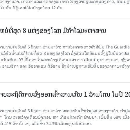
ລາຍ​ງານວ່າ, ເກີດ​ການລະບາດ​ຂອງພະຍາດໄຂ້ຍຸງລາຍຢູ່ນະຄອນດັ່ງກ່າວ, ໂດຍມີຜູ້
, ໃນນັ້ນ ມີຜູ້ເສຍຊີວິດຢ່າງໜ້ອຍ 12 ຄົນ.
ທີ່ໃຫຍ່ທີ່ສຸດ 8 ແຫ່ງຂອງໂລກ ມີກຳໄລມະຫາສານ
າຍງານໃນວັນທີ 5 ສິງຫາ ຜ່ານມາວ່າ: ການວິເຄາະຂອງໜັງສືພິມ The Guardi
 ບໍລິສັດນ້ຳມັນທີ່ໃຫຍ່ທີ່ສຸດ 8 ແຫ່ງຂອງໂລກ ຊຶ່ງສ່ວນໃຫຍ່ແມ່ນຕັ້ງຢູ່ໃນບັນດາປ
ມກັນເກືອບ 93 ຕື້ໂດລາ ໃນລະຫວ່າງເດືອນເມສາ ຫາ ເດືອນມິຖຸນາ ຜ່ານມາ, ຫຼັງຈ
າເມຣິກາ ແລະ ອິສຣາແອນ ຕໍ່ອີຣານ ຊຶ່ງນຳໄປສູ່ການເພີ່ມຂຶ້ນຂອງລາຄາພະລັງ
ຍສະຖິຕິການສົ່ງອອກເຂົ້າສານເກີນ 1 ລ້ານໂຕນ ໃນປີ 
ຍງານໃນວັນທີ 5 ສິງຫາ ຜ່ານມາວ່າ: ສະຫະພັນເຂົ້າກຳປູເຈຍລາຍງານວ່າ, ກໍາປູເ
471 ໂຕນ ລະຫວ່າງເດືອນມັງກອນ ຫາ ເດືອນກໍລະກົດ ຜ່ານມາ, ເພີ່ມຂຶ້ນ 68% ເມື
ດ້ 415 ລ້ານໂດລາ, ເພີ່ມຂຶ້ນ 34.3% ເມື່ອທຽບກັບປີກ່ອນ.