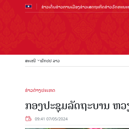
ຂ່າວເດັ່ນ
ຂ່າວການເມືອງ
ຂ່າວເສດຖະກິດ
ຂ່າວວັດທະນະທ
ສະເໜີ
ພັກປປ ລາວ
ຂ່າວຕ່າງປະເທດ
ກອງປະຊຸມລັດຖະບານ ຫວ
09:41 07/05/2024