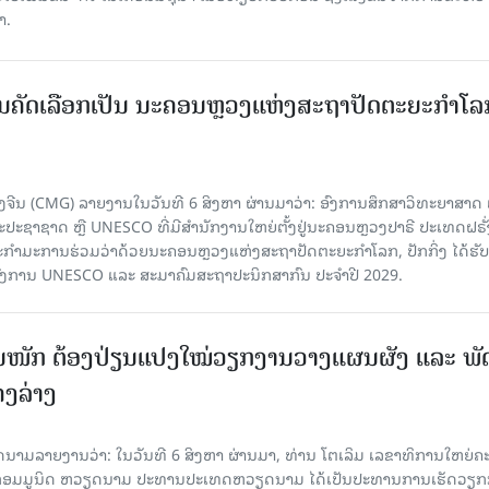
າ.
ບການຄັດເລືອກເປັນ ນະຄອນຫຼວງແຫ່ງສະຖາປັດຕະຍະກຳໂລ
ຈີນ (CMG) ລາຍງານໃນວັນທີ 6 ສິງຫາ ຜ່ານມາວ່າ: ອົງການສຶກສາວິທະຍາສາດ
ຊາຊາດ ຫຼື UNESCO ທີ່ມີສຳນັກງານໃຫຍ່ຕັ້ງຢູ່ນະຄອນ​ຫຼວງປາຣີ ປະເທດຝຣັ່ງ
ກຳມະການຮ່ວມວ່າດ້ວຍນະຄອນຫຼວງແຫ່ງສະຖາປັດຕະຍະກຳໂລກ, ປັກກິ່ງ ໄດ້ຮັ
ົງການ UNESCO ແລະ ສະມາ​ຄົມສະຖາປະນິກສາກົນ ປະຈຳປີ 2029.
ັ້ນໜັກ ຕ້ອງ​ປ່ຽນ​ແປງ​ໃໝ່​ວຽກ​ງານ​ວາງ​ແຜນ​ຜັງ ແລະ ​ພັດ
ຄງ​ລ່າງ
າຍງານວ່າ: ໃນ​ວັນ​ທີ 6 ສິງ​ຫາ ຜ່ານມາ, ທ່ານ ໂຕ​ເລິມ ເລ​ຂາ​ທິ​ການ​ໃຫຍ່​ຄະ​ນ
​ກອມ​ມູ​ນິດ ຫວຽດ​ນາມ ປະ​ທານ​ປະ​ເທດຫວຽດ​ນາມ ໄດ້​ເປັນ​ປະ​ທານ​ການ​ເຮັດ​ວຽກ​ກ