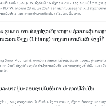
ບັດ​ມະ​ຕິ​ເລກ​ທີ 13-NQ/TW, ລົງວັນ​ທີ 16 ມັງ​ກອນ 2012 ຂອງ ຄະ​ນະ​ບໍ​ລິ​ຫານ​ງານ​ສ
– KL/TW, ​ລົງວັນ​ທີ 23 ກຸມ​ພາ 2024 ຂອງ​ກົມ​ການ​ເມື​ອງ​ຊຸດ​ທີ XIII ກ່ຽວ​ກັບ​ການກ
າຍ​ເປັນ​ປະ​ເທດ​ອຸດ​ສາ​ຫະ​ກຳ​ຕາມ​ທິດ​ທັນ​ສະ​ໄໝ​ໂດຍ​ພື້ນ​ຖານ.
ະ ຮູບແບບການທ່ອງທ່ຽວທີ່ຫຼາກຫຼາຍ ຊ່ວຍກະຕຸ້ນຕະຫຼ
ນະຄອນລີ່ຈຽງ (Lijiang) ທາງພາກຕາເວັນຕົກສ່ຽງໃຕ້
Yulong Snow Mountain), ການນັ່ງເຮລິຄອບເຕີເພື່ອຊົມທິວທັດແບບມຸມສູງຂອງທັດ
ວັນຕົກສ່ຽງໃຕ້ຂອງຈີນ ກຳລັງກາຍເປັນກິດຈະກຳທ່ອງທ່ຽວທີ່ນິຍົມ ແລະ ເປັ
ລະ ໄກ.
ຍລະບາດຢູ່ນະຄອນຊາມໂບ​ອັນກາ ປະເທດຟີລິບປິນ
ີນ (CMG) ລາຍງານວ່າ: ໃນວັນທີ 4 ສິງ​ຫາ ຜ່ານມາ, ອົງການ​ປົກ​ຄອງນະຄອນຊ