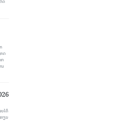
ຕິດ
an
ະເທດ
າກ
ງານ
2026
ຈຍໄດ້
່ອທຽບ