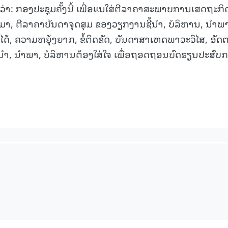
ວ່າ: ກອງປະຊຸມຄັ້ງນີ້ ເພື່ອແນໃສ່ຕີລາຄາສະພາບການເສດຖະກິດ
15.040(07-08-20
ນມາ, ຕີລາຄາບັນດາຈຸດສຸມ ຂອງວຽກງານຊີ້ນຳ, ບໍລິຫານ, ນຳພາ;
ດ້, ຄວາມຫຍຸ້ງຍາກ, ຂໍ້ຕິດຂັດ, ບັນດາສາເຫດພາວະວິໄສ, ອັດ
ີ້ນຳ, ນຳພາ, ບໍລິຫານຕ້ອງໃສ່ໃຈ ເພື່ອຖອດຖອນບົດຮຽນປະສົບ