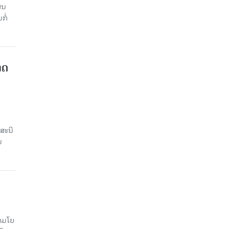
ູນ​
ໍ່​
າດ
ສະນີ
ນ
າມໂບ​