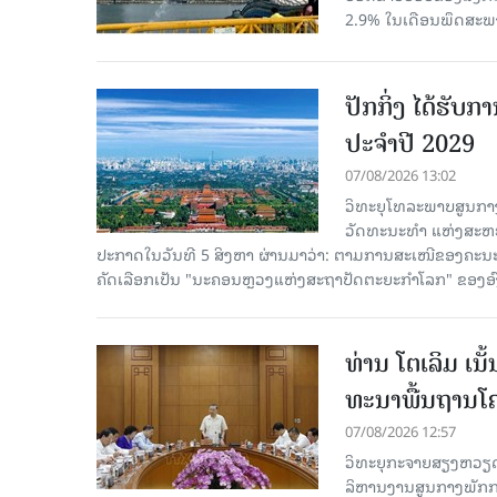
2.9% ໃນເດືອນພຶດສະພ
ປັກກິ່ງ ໄດ້ຮັ
ປະຈຳປີ 2029
07/08/2026 13:02
ວິທະຍຸໂທລະພາບສູນກາງ
ວັດທະນະທຳ ແຫ່ງສະຫະປະ
ປະກາດໃນວັນທີ 5 ສິງຫາ ຜ່ານມາວ່າ: ຕາມການສະເໜີຂອງຄະນະ
ຄັດ​ເລືອກເປັນ "ນະຄອນຫຼວງແຫ່ງສະຖາປັດຕະຍະກຳໂລກ" ຂອງອ
ທ່ານ ໂຕ​ເລິມ ເນ
ທະ​ນາ​ພື້ນ​ຖານ​ໂ
07/08/2026 12:57
ວິທະຍຸກະຈາຍສຽງຫວຽດນາມລ
ລິ​ຫານ​ງານ​ສູນ​ກາງ​ພັກ