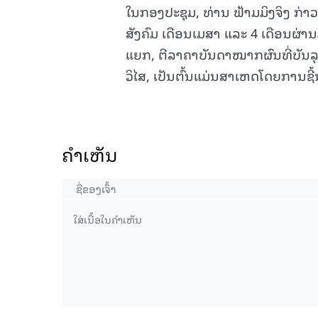
ໃນກອງປະຊຸມ, ທ່ານ ຟ້າມມິງຈິງ ກ່າວ
ສັງຄົມ ເດືອນເມສາ ແລະ 4 ເດືອນຜ່າ
ແຍກ, ຕີລາຄາບັນດາໝາກຜົນທີ່ບັນລຸໄ
ວິໄສ, ເປັນຕົ້ນແມ່ນສາເຫດໂດຍການຊ
ຄໍາເຫັນ