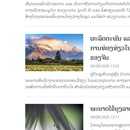
ອົງ​ຄະ​ນະ​ພັກ​ລັດ​ຖະ​ບານ ແລະ ບັນ​ດາ​ອົງ​ການ​ກ່ຽວ​ກັບ​ການ​ປະ​ຕິ​
ກາງ​ພັກ​ກອມ​ມູ​ນິດ ຫວຽດ​ນາມ ຊຸດ​ທີ XI ແລະ ຂໍ້​ສະ​ຫຼຸບ​ເລກ​ທີ 72
ສ້າງ​ໂຄງ​ປະ​ກອບ​ພື້ນ​ຖານ​ໂຄງ​ລ່າງຄົບ​ຊຸດ ແນ​ໃສ່​ນຳ ຫວຽດ​ນາມ ກ
ຜະລິດຕະພັນ ແລ
ການທ່ອງທ່ຽວໃນ
ຂອງຈີນ
06/08/2026 13:32
ຢູ່ຕີນພູຫິມະຢູຫຼົງ (
ຍະພາບອັນງົດງາມຂອງນະຄອນລີ່ຈຽງ ໃນແຂວງຢຸນນານ ທາງພາກຕາເ
ປະສົບການທີ່ໜ້າຕື່ນຕາຕື່ນໃຈ ສຳລັບນັກທ່ອງທ່ຽວທັງຈາກໃກ້ ແ
ພະຍາດໄຂ້ຍຸງລາ
06/08/2026 12:11
ວິທະຍຸໂທລະພາບສູນກາງຈ