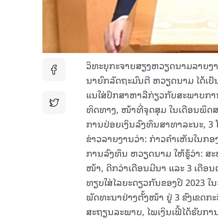
ວິທະຍຸກະຈາຍສຽງຫວຽດນາມລາຍງານວ່າ
ນາຍົກລັດຖະມົນຕີ ຫວຽດນາມ ໄດ້ເປ
ແນໃສ່ປຶກສາຫາລືກ່ຽວກັບສະພາບການພ
ທິດທາງ, ໜ້າທີ່ຈຸດສຸມ ໃນເດືອນພຶດ
ການປ່ອຍເງິນລົງທຶນສາທາລະນະ, 3
ຂ່າວລາຍງານວ່າ: ກ່າວຄຳເຫັນໃນກອ
ການລົງທຶນ ຫວຽດນາມ ໃຫ້ຮູ້ວ່າ: ສະ
ໜ້າ, ດີກວ່າເດືອນມີນາ ແລະ 3 ເດືອນຕົ້
ທຽບໃສ່ໄລຍະດຽວກັນຂອງປີ 2023 ໃນບັ
ພັດທະນາຢ່າງຕັ້ງໜ້າ ຢູ່ 3 ຂົງເຂ
ສະຖຽນລະພາບ, ໄພເງິນເຟີ້ໄດ້ຮັບການ