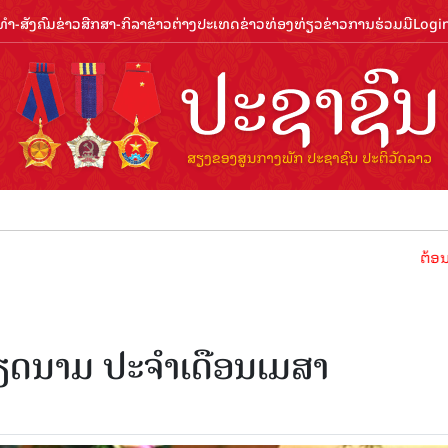
ຳ-ສັງຄົມ
ຂ່າວສືກສາ-ກິລາ
ຂ່າວຕ່າງປະເທດ
ຂ່າວທ່ອງທ່ຽວ
ຂ່າວການຮ່ວມມື
Logi
ຕ້ອນຮັບປີທ່ອງ
ຽດນາມ ປະຈຳເດືອນເມສາ