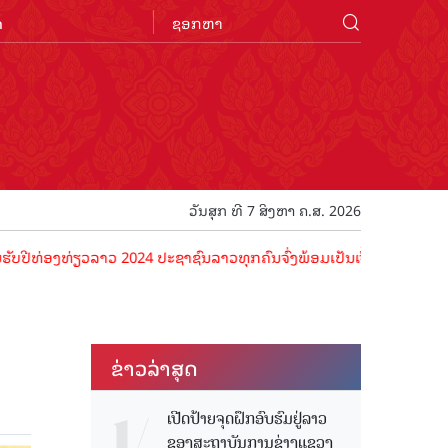
n
ວັນສຸກ ທີ 7 ສິງຫາ ຄ.ສ. 2026
ທ່ຽວລາວ 2024 ປະຊາຊົນລາວທຸກຄົນຈົ່ງພ້ອມເປັນເຈົ້າພາບທີ່ດີ ຕ້ອນຮັບນັກທ
ຂ່າວ​ລ່າ​ສຸດ
ເປີດປ້າຍຈຸດຝຶກອົບຮົມຢູ່ລາວ
ຂອງສະຖາບັນການຊ່າງແຂວງ