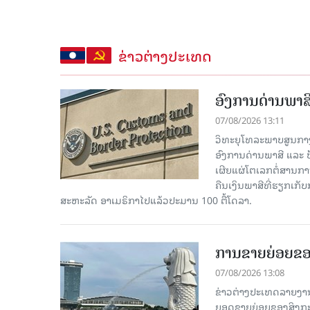
ຂ່າວຕ່າງປະເທດ
ອົງການດ່ານພາສີ
07/08/2026 13:11
ວິທະຍຸໂທລະພາບສູນກາງຈີ
ອົງການດ່ານພາສີ ແລະ 
ເຜີຍແຜ່ໂຕເລກຕໍ່ສານກາ
ຄືນເງິນພາສີທີ່ຮຽກເກັ
ສະຫະລັດ ອາເມຣິກາໄປແລ້ວປະມານ 100 ຕື້ໂດລາ.
ການຂາຍຍ່ອຍຂອ
07/08/2026 13:08
ຂ່າວຕ່າງປະເທດລາຍງານວ
ຍອດຂາຍຍ່ອຍຂອງສິງກະໂປ