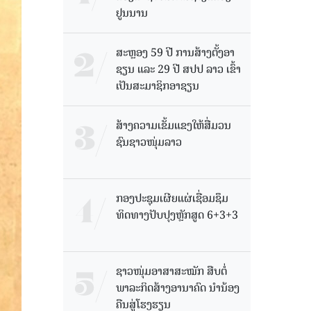
ຢູນນານ
ສະຫຼອງ 59 ປີ ການສ້າງຕັ້ງອາ
ຊຽນ ແລະ 29 ປີ ສປປ ລາວ ເຂົ້າ
ເປັນສະມາຊິກອາຊຽນ
ສ້າງຄວາມເຂັ້ມແຂງໃຫ້ສື່ມວນ
ຊົນຊາວໜຸ່ມລາວ
ກອງປະຊຸມເຜີຍແຜ່ເຊື່ອມຊຶມ
ທິດທາງປັບປຸງຫຼັກສູດ 6+3+3
ຊາວໜຸ່ມອາສາສະໝັກ ສືບຕໍ່
ພາລະກິດສ້າງອານາຄົດ ນໍານ້ອງ
ຄືນສູ່ໂຮງຮຽນ