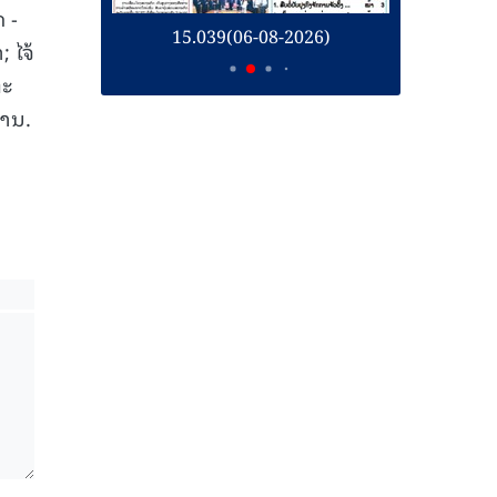
 -
26)
15.039(06-08-2026)
1
 ໄຈ້
ຕະ
ການ.