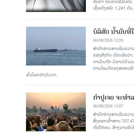
ອັນກາ ປະເທດຟີລິບປິນ 
ເຊື້ອ​ທັງ​ໝົດ 1,241 ຄົນ
ບໍລິສັດ ນ້ຳມັນ
06/08/2026 12:09
ສຳນັກຂ່າວສານຊິນຮວາລ
ຂອງອັງກິດ ເປີດເຜີຍວ່າ,
ຕາເວັນຕົກ ມີລາຍໄດ້ລວ
ການໂຈມຕີຂອງສະຫະລັດ ອ
ທົ່ວໂລກຢ່າງໄວວາ.
ກຳປູເຈຍ ຈະທຳລາ
06/08/2026 12:07
ສຳນັກຂ່າວສານຊິນຮວາລາ
ສົ່ງອອກເຂົ້າສານ 707,
ກັບປີກ່ອນ, ສ້າງລາຍຮັບໄ