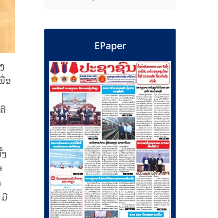
EPaper
ິງ
ື່ອ
ຄື
້ງ
ອ
າ
ມີ