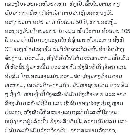
ແຂວງໃນຂອບເຂດທົ່ວປະເທດ, ທັງເປີດຂຶ້ນໃນທ່າມກາງ
ບັນຍາກາດທີ່ຫາກໍສໍາເລັດການສະເຫຼີມສະຫຼອງວັນ
ສະຖາປະນາ ສປປ ລາວ ຄົບຮອບ 50 ປີ, ການສະເຫຼີມ
ສະຫຼອງວັນເກີດປະທານ ໄກສອນ ພົມວິຫານ ຄົບຮອບ 105
ປີ ແລະ ດໍາເນີນກອງປະຊຸມໃຫຍ່ຜູ້ແທນທົ່ວປະເທດ ຄັ້ງທີ
XII ຂອງພັກປະຊາຊົນ ປະຕິບັດລາວດ້ວຍຜົນສໍາເລັດຢ່າງ
ຈົບງາມ. ນອກນັ້ນ, ຍັງໄດ້ຍົກໃຫ້ເຫັນສະພາບການພົ້ນເດັ່ນ
ທີ່ເກີດຂຶ້ນຢູ່ພາກພື້ນ ແລະ ສາກົນ ຍັງສືບຕໍ່ເຄັ່ງຮ້ອນ ແລະ
ສັບສົນ ໂດຍສະເພາະແມ່ນຄວາມຂັດແຍ່ງທາງດ້ານການ
ທະຫານ, ເສດຖະກິດ-ການຄ້າ, ບັນຫາຊາຍແດນ ແລະ ອື່ນ
ໆ ຊຶ່ງບັນຫາເຫຼົ່ານີ້ຍັງຈະສືບຕໍ່ເປັນສິ່ງທ້າທາຍ ແລະ ອາດ
ສ້າງຜົນກະທົບຕໍ່ຊີວິດ ແລະ ຊັບສິນຂອງປະຊາຊົນຢູ່ຫຼາຍ
ປະເທດ, ທັງເຮັດໃຫ້ສະພາບເສດຖະກິດໂລກທີ່ມີຄວາມ
ຫຍຸ້ງຍາກຢູ່ແລ້ວນັ້ນ ຍິ່ງຈະສືບຕໍ່ເພີ່ມຄວາມຜັນຜວນ ແລະ
ມີຜົນກະທົບເປັນວົງກວ້າງຕື່ມ. ຈາກສະພາບດັ່ງກ່າວ,