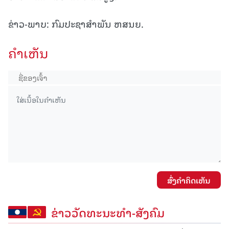
ຂ່າວ-ພາບ: ກົມປະຊາສຳພັນ ຫສນຍ.
ຄໍາເຫັນ
ສົ່ງຄໍາຄິດເຫັນ
ຂ່າວວັດທະນະທຳ-ສັງຄົມ