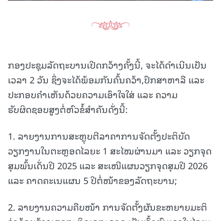
ກອງປະຊຸມລັດຖະບານເປີດກວ້າງຄັ້ງນີ້, ຈະໄດ້ດຳເນີນເປັນ
ເວລາ 2 ວັນ ຊຶ່ງຈະໄດ້ພ້ອມກັນຄົ້ນຄວ້າ,ປຶກສາຫາລື ແລະ
ປະກອບຄຳເຫັນດ້ວຍຄວາມເອົາໃຈໃສ່ ແລະ ຄວາມ
ຮັບຜິດຊອບສູງຕໍ່ຫົວຂໍ້ສຳຄັນດັ່ງນີ້:
1. ລາຍງານການສະຫຼຸບຕີລາຄາການຈັດຕັ້ງປະຕິບັດ
ວຽກງານໃນຕະຫຼອດໄລຍະ 1 ສະໄໝຜ່ານມາ ແລະ ວຽກຈຸດ
ສຸມພົ້ນເດັ່ນປີ 2025 ແລະ ສະເໜີແຜນວຽກຈຸດສຸມປີ 2026
ແລະ ຄາດຄະເນແຜນ 5 ປີຕໍ່ໜ້າຂອງລັດຖະບານ;
2. ລາຍງານຄວາມຄືບໜ້າ ການຈັດຕັ້ງຜັນຂະຫຍາຍມະຕິ