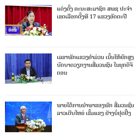
ແຕ່ງຕັ້ງ ຄະນະສະມາຊິກ ສພຊ ປະຈຳ
ເຂດເລືອກຕັ້ງທີ 17 ແຂວງອັດຕະປື
ເລຂາພັກແຂວງຄໍາມ່ວນ ເນັ້ນໃຫ້ຍົກສູງ
ບົດບາດວຽກງານສື່ມວນຊົນ ໃນຍຸກດິຈິ
ຕອນ
ພາຍໃຕ້ການນໍາພາຂອງພັກ ສື່ມວນຊົນ
ລາວເຕີບໃຫຍ່ ເຂັ້ມແຂງ ຢ່າງບໍ່ຢຸດຢັ້ງ