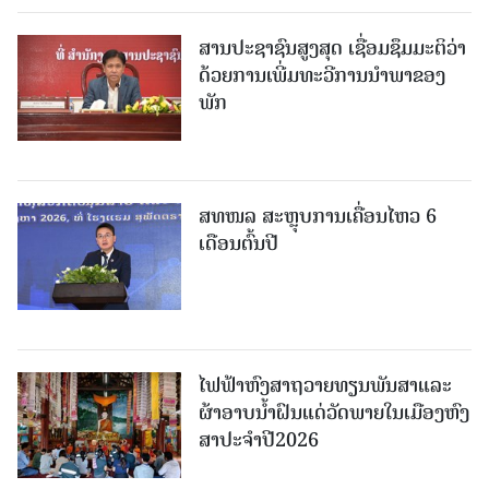
ສານປະຊາຊົນສູງສຸດ ເຊື່ອມຊຶມມະຕິວ່າ
ດ້ວຍການເພີ່ມທະວີການນຳພາຂອງ
ພັກ
ສທໜລ ສະຫຼຸບການເຄື່ອນໄຫວ 6
ເດືອນຕົ້ນປີ
ໄຟຟ້າຫົງສາຖວາຍທຽນພັນສາແລະ
ຜ້າອາບນໍ້າຝົນແດ່ວັດພາຍໃນເມືອງຫົງ
ສາປະຈໍາປີ2026