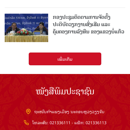
ກອງປະຊຸມຕິດຕາມການຈັດຕັ້ງ
ປະຕິບັດວຽກງານສົ່ງເສີມ ແລະ
ຄຸ້ມຄອງການລົງທຶນ ຂອງແຂວງບໍ່ແກ້ວ
ເພີ່ມເຕີມ
ໜັງສືພິມປະຊາຊົນ
ຖະໜົນກຳແພງເມືອງ ນະຄອນຫຼວງວຽງຈັນ
ໂທລະສັບ: 021336111 - ແຟັກ: 021336113