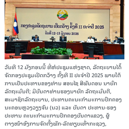
ວັນທີ 12 ມັງກອນນີ້ ທີ່ຫໍປະຊຸມແຫ່ງຊາດ, ລັດຖະບານໄດ້້
ຈັດກອງປະຊຸມເປີດກວ້າງ ຄັ້ງທີ II ປະຈໍາປີ 2025 ພາຍໃຕ້
ການເປັນປະທານຂອງທ່ານ ສອນໄຊ ສີພັນດອນ ນາຍົກ
ລັດຖະມົນຕີ; ມີບັນດາທ່ານຮອງນາຍົກ ລັດຖະມົນຕີ,
ສະມາຊິກລັດຖະບານ, ປະທານຄະນະກຳມະການປົກຄອງ
ນະຄອນຫຼວງວຽງຈັນ (ນວ) ແລະ ບັນດາ ປະທານ-ຮອງ
ປະທານ ຄະນະກຳມະການປົກຄອງບັນດາແຂວງ, ຜູ້
ຕາງໜ້າອົງການຈັດຕັ້ງພັກ-ລັດທຽບເທົ່າກະຊວງ,