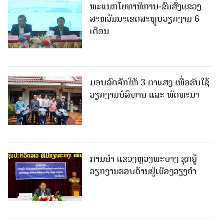
ພະແນກໂຍທາທິການ-ຂົນສົ່ງແຂວງ
ສະຫວັນນະເຂດສະຫຼຸບວຽກງານ 6
ເດືອນ
ມອບລົດຈັກໃຫ້ 3 ຕາແສງ ເພື່ອຮັບໃຊ້
ວຽກງານບໍລິຫານ ແລະ ພັດທະນາ
ການນຳ ແຂວງຫຼວງພະບາງ ຊຸກຍູ້
ວຽກງານຮອບດ້ານຢູ່ເມືອງວຽງຄໍາ