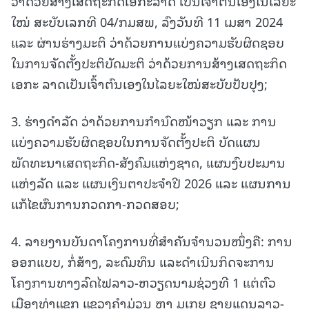
ວ່າດ້ວຍສ້າງເສດຖະກິດເອກະລາດ ເປັນເຈົ້າຕົນເອງໃນໄລຍະ
ໃໝ່ ສະບັບເລກທີ 04/ກມສພ, ລົງວັນທີ 11 ເມສາ 2024
ແລະ ຜ່ານຮ່າງມະຕິ ວ່າດ້ວຍການແບ່ງຄວາມຮັບຜິດຊອບ
ໃນການຈັດຕັ້ງປະຕິບັດມະຕິ ວ່າດ້ວຍການສ້າງເສດຖະກິດ
ເອກະ ລາດເປັນເຈົ້າຕົນເອງໃນໄລຍະໃໝ່ສະບັບປັບປຸງ;
3. ຮ່າງດໍາລັດ ວ່າດ້ວຍການກຳນົດໜ້າວຽກ ແລະ ການ
ແບ່ງຄວາມຮັບຜິດຊອບໃນການຈັດຕັ້ງປະຕິ ບັດແຜນ
ພັດທະນາເສດຖະກິດ-ສັງຄົມແຫ່ງຊາດ, ແຜນງົບປະມານ
ແຫ່ງລັດ ແລະ ແຜນເງິນຕາປະຈຳປີ 2026 ແລະ ແຜນການ
ແກ້ໄຂຜົນການກວດກາ-ກວດສອບ;
4. ລາຍງານບັນດາໂຄງການທີ່ສຳຄັນຈຳນວນໜຶ່ງຄື: ການ
ອອກແບບ, ກໍ່ສ້າງ, ລະດົມທຶນ ແລະດຳເນີນກິດຈະການ
ໂຄງການທາງລົດໄຟລາວ-ຫວຽດນາມຊ່ວງທີ 1 ແຕ່ຕົວ
ເມືອງທ່າແຂກ ແຂວງຄໍາມ່ວນ ຫາ ມູເກຍ ຊາຍແດນລາວ-