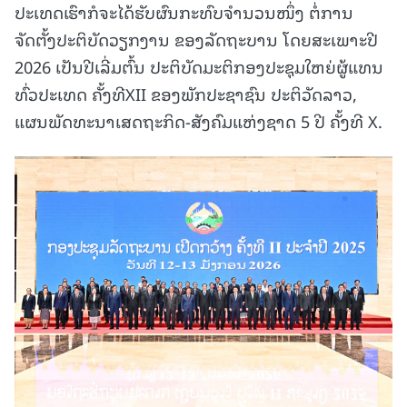
ປະເທດເຮົາກໍຈະໄດ້ຮັບຜົນກະທົບຈໍານວນໜຶ່ງ ຕໍ່ການ
ຈັດຕັ້ງປະຕິບັດວຽກງານ ຂອງລັດຖະບານ ໂດຍສະເພາະປີ
2026 ເປັນປີເລີ່ມຕົ້ນ ປະຕິບັດມະຕິກອງປະຊຸມໃຫຍ່ຜູ້ແທນ
ທົ່ວປະເທດ ຄັ້ງທີXII ຂອງພັກປະຊາຊົນ ປະຕິວັດລາວ,
ແຜນພັດທະນາເສດຖະກິດ-ສັງຄົມແຫ່ງຊາດ 5 ປີ ຄັ້ງທີ X.