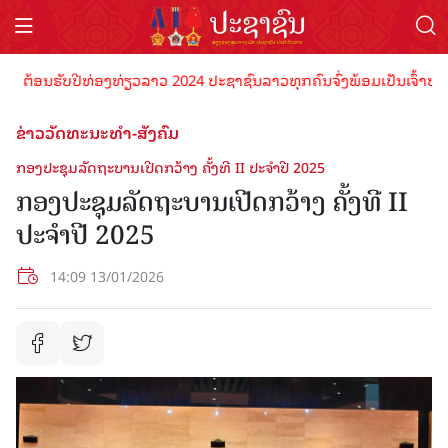
ອນຮັບປີທ່ອງທ່ຽວລາວ 2024 ປະຊາຊົນລາວທຸກຄົນຈົ່ງພ້ອມເປັນເຈົ້າພາບທີ່ດີ 
ຂ່າວວັດທະນະທຳ-ສັງຄົມ
ກອງປະຊຸມລັດຖະບານເປີດກວ້າງ ຄັ້ງທີ II ປະຈຳປີ 2025
ກອງປະຊຸມລັດຖະບານເປີດກວ້າງ ຄັ້ງທີ II
ປະຈຳປີ 2025
14:09 13/01/2026