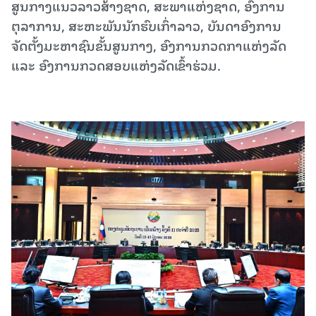
ສູນກາງແນວລາວສ້າງຊາດ, ສະພາແຫ່ງຊາດ, ອົງການ
ຕຸລາການ, ສະຫະພັນນັກຮົບເກົ່າລາວ, ບັນດາອົງການ
ຈັດຕັ້ງມະຫາຊົນຂັ້ນສູນກາງ, ອົງການກວດກາແຫ່ງລັດ
ແລະ ອົງການກວດສອບແຫ່ງລັດເຂົ້າຮ່ວມ.