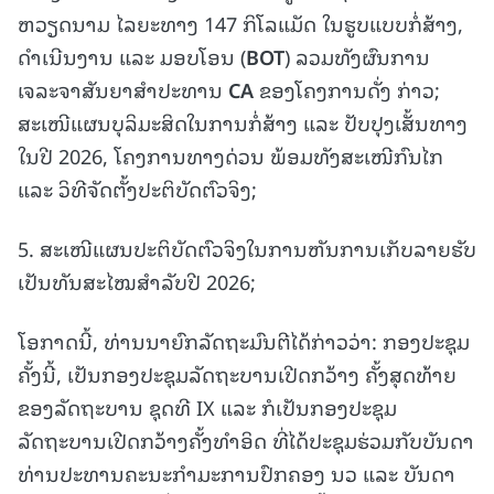
ຫວຽດນາມ ໄລຍະທາງ 147 ກິໂລແມັດ ໃນຮູບແບບກໍ່ສ້າງ,
ດໍາເນີນງານ ແລະ ມອບໂອນ (
BOT
) ລວມທັງຜົນການ
ເຈລະຈາສັນຍາສຳປະທານ
CA
ຂອງໂຄງການດັ່ງ ກ່າວ;
ສະເໜີແຜນບຸລິມະສິດໃນການກໍ່ສ້າງ ແລະ ປັບປຸງເສັ້ນທາງ
ໃນປີ 2026, ໂຄງການທາງດ່ວນ ພ້ອມທັງສະເໜີກົນໄກ
ແລະ ວິທີຈັດຕັ້ງປະຕິບັດຕົວຈິງ;
5. ສະເໜີແຜນປະຕິບັດຕົວຈິງໃນການຫັນການເກັບລາຍຮັບ
ເປັນທັນສະໄໝສຳລັບປີ 2026;
ໂອກາດນີ້, ທ່ານນາຍົກລັດຖະມົນຕີໄດ້ກ່າວວ່າ: ກອງປະຊຸມ
ຄັ້ງນີ້, ເປັນກອງປະຊຸມລັດຖະບານເປີດກວ້າງ ຄັ້ງສຸດທ້າຍ
ຂອງລັດຖະບານ ຊຸດທີ IX ແລະ ກໍເປັນກອງປະຊຸມ
ລັດຖະບານເປີດກວ້າງຄັ້ງທໍາອິດ ທີ່ໄດ້ປະຊຸມຮ່ວມກັບບັນດາ
ທ່ານປະທານຄະນະກຳມະການປົກຄອງ ນວ ແລະ ບັນດາ