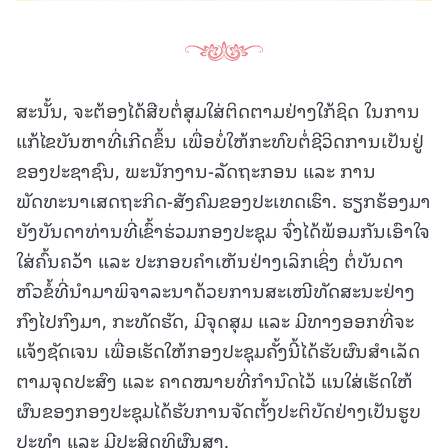
ສະນັ້ນ, ຈະຕ້ອງໄດ້ສືບຕໍ່ສຸມໃສ່ຕິດຕາມຢ່າງໃກ້ຊິດ ໃນການ
ແກ້ໄຂບັນຫາທີ່ເກີດຂຶ້ນ ເພື່ອບໍ່ໃຫ້ກະທົບຕໍ່ຊີວິດການເປັນຢູ່
ຂອງປະຊາຊົນ, ພະນັກງານ-ລັດຖະກອນ ແລະ ການ
ພັດທະນາເສດຖະກິດ-ສັງຄົມຂອງປະເທດເຮົາ. ຮຽກຮ້ອງມາ
ຍັງບັນດາທ່ານທີ່ເຂົ້າຮ່ວມກອງປະຊຸມ ຈົ່ງໄດ້ພ້ອມກັນເອົາໃຈ
ໃສ່ຄົ້ນຄວ້າ ແລະ ປະກອບຄໍາເຫັນຢ່າງເລິກເຊິ່ງ ຕໍ່ບັນດາ
ຫົວຂໍ້ທີ່ນຳມາພິຈາລະນາດ້ວຍການສະເໜີທັດສະນະຢ່າງ
ກົງໄປກົງມາ, ກະທັດຮັດ, ມີຈຸດສຸມ ແລະ ມີທາງອອກທີ່ຈະ
ແຈ້ງຊັດເຈນ ເພື່ອເຮັດໃຫ້ກອງປະຊຸມຄັ້ງນີ້ໄດ້ຮັບຜົນສຳເລັດ
ຕາມຈຸດປະສົງ ແລະ ຄາດໝາຍທີ່ກຳນົດໄວ້ ແນໃສ່ເຮັດໃຫ້
ຜົນຂອງກອງປະຊຸມໄດ້ຮັບການຈັດຕັ້ງປະຕິບັດຢ່າງເປັນຮູບ
ປະທໍາ ແລະ ມີປະສິດທິຜົນສູງ.