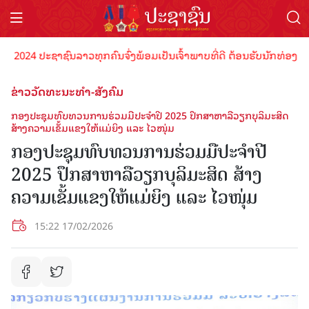
4 ປະຊາຊົນລາວທຸກຄົນຈົ່ງພ້ອມເປັນເຈົ້າພາບທີ່ດີ ຕ້ອນຮັບນັກທ່ອງທ່ຽວດ້ວຍ
ຂ່າວວັດທະນະທຳ-ສັງຄົມ
ກອງປະຊຸມທົບທວນການຮ່ວມມືປະຈຳປີ 2025 ປຶກສາຫາລືວຽກບຸລິມະສິດ
ສ້າງຄວາມເຂັ້ມແຂງໃຫ້ແມ່ຍິງ ແລະ ໄວໜຸ່ມ
ກອງປະຊຸມທົບທວນການຮ່ວມມືປະຈຳປີ
2025 ປຶກສາຫາລືວຽກບຸລິມະສິດ ສ້າງ
ຄວາມເຂັ້ມແຂງໃຫ້ແມ່ຍິງ ແລະ ໄວໜຸ່ມ
15:22 17/02/2026