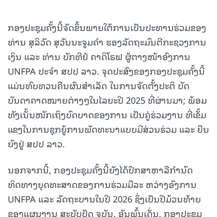
ກອງປະຊຸມຄັ້ງນີ້ຈັດຂຶ້ນພາຍໃຕ້ການເປັນປະທານຮ່ວມຂອງ
ທ່ານ ສຸລິວັດ ສຸວັນນະຈູມຄຳ ຮອງລັດຖະມົນຕີກະຊວງການ
ເງິນ ແລະ ທ່ານ ບັກທີຢໍ ຄາດິໂຣຟ ຜູ້ຕາງໜ້າອົງການ
UNFPA ປະຈຳ ສປປ ລາວ. ຈຸດປະສົງຂອງກອງປະຊຸມຄັ້ງນີ້
ແມ່ນທົບທວນຄືນຜົນສຳເລັດ ໃນການຈັດຕັ້ງປະຕິ ບັດ
ບັນດາຄາດໝາຍຕ່າງໆໃນໄລຍະປີ 2025 ທີ່ຜ່ານມາ; ພ້ອມ
ທັງເນັ້ນໜັກເຖິງບົດບາດຂອງການ ເປັນຄູ່ຮ່ວມງານ ທີ່ເຂັ້ມ
ແຂງໃນການຊຸກຍູ້ການພັດທະນາແບບມີສ່ວນຮ່ວມ ແລະ ຍືນ
ຍົງຢູ່ ສປປ ລາວ.
ນອກຈາກນີ້, ກອງປະຊຸມຄັ້ງນີ້ຍັງໄດ້ປຶກສາຫາລືກຳນົດ
ທິດທາງຍຸດທະສາດຂອງການຮ່ວມມືລະ ຫວ່າງອົງການ
UNFPA ແລະ ລັດຖະບານໃນປີ 2026 ຊຶ່ງເປັນປີມ້ວນທ້າຍ
ຂອງແຜນງານ ສະບັບປັດ ຈຸບັນ. ອັນພົ້ນເດັ່ນ, ກອງປະຊຸມ