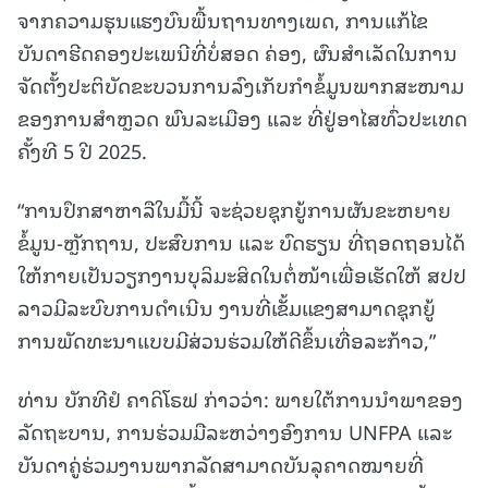
ຈາກຄວາມຮຸນແຮງບົນພື້ນຖານທາງເພດ, ການແກ້ໄຂ
ບັນດາຮີດຄອງປະເພນີທີ່ບໍ່ສອດ ຄ່ອງ, ຜົນສຳເລັດໃນການ
ຈັດຕັ້ງປະຕິບັດຂະບວນການລົງເກັບກຳຂໍ້ມູນພາກສະໜາມ
ຂອງການສຳຫຼວດ ພົນລະເມືອງ ແລະ ທີ່ຢູ່ອາໄສທົ່ວປະເທດ
ຄັ້ງທີ 5 ປີ 2025.
“ການປຶກສາຫາລືໃນມື້ນີ້ ຈະຊ່ວຍຊຸກຍູ້ການຜັນຂະຫຍາຍ
ຂໍ້ມູນ-ຫຼັກຖານ, ປະສົບການ ແລະ ບົດຮຽນ ທີ່ຖອດຖອນໄດ້
ໃຫ້ກາຍເປັນວຽກງານບຸລິມະສິດໃນຕໍ່ໜ້າເພື່ອເຮັດໃຫ້ ສປປ
ລາວມີລະບົບການດຳເນີນ ງານທີ່ເຂັ້ມແຂງສາມາດຊຸກຍູ້
ການພັດທະນາແບບມີສ່ວນຮ່ວມໃຫ້ດີຂຶ້ນເທື່ອລະກ້າວ,”
ທ່ານ ບັກທີຢໍ ຄາດິໂຣຟ ກ່າວວ່າ: ພາຍໃຕ້ການນຳພາຂອງ
ລັດຖະບານ, ການຮ່ວມມືລະຫວ່າງອົງການ UNFPA ແລະ
ບັນດາຄູ່ຮ່ວມງານພາກລັດສາມາດບັນລຸຄາດໝາຍທີ່