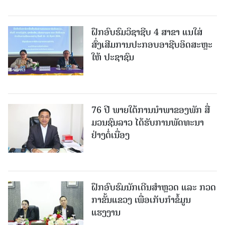
ຝຶກອົບຮົມວິຊາຊີບ 4 ສາຂາ ແນໃສ່
ສົ່ງເສີມການປະກອບອາຊີບອິດສະຫຼະ
ໃຫ້ ປະຊາຊົນ
76 ປີ ພາຍໃຕ້ການນໍາພາຂອງພັກ ສື່
ມວນຊົນລາວ ໄດ້ຮັບການພັດທະນາ
ຢ່າງຕໍ່ເນື່ອງ
ຝຶກອົບຮົມນັກເດີນສຳຫຼວດ ແລະ ກວດ
ກາຂັ້ນແຂວງ ເພື່ອເກັບກຳຂໍ້ມູນ
ແຮງງານ