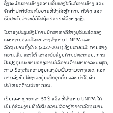
ຊຶ່ງຈະເປັນການສ້າງຄວາມເຂັ້ມແຂງໃຫ້ແກ່ການສ້າງ ແລະ
ຈັດຕັ້ງປະຕິບັດນະໂຍບາຍທີ່ອີງໃສ່ຫຼັກຖານ ຕົວຈິງ ແລະ
ຮັບປະກັນວ່າຈະບໍ່ມີໃຜຖືກປ່ອຍປະໄວ້ທາງຫຼັງ.
ໃນກອງປະຊຸມຍັງມີການປຶກສາຫາລືຮ່າງບຸລິມະສິດຂອງ
ແຜນງານຮ່ວມມືລະຫວ່າງອົງການ UNFPA ແລະ
ລັດຖະບານຄັ້ງທີ 8 (2027-2031) ຊຶ່ງປະກອບມີ: ການສ້າງ
ຄວາມເຂັ້ມ ແຂງໃຫ້ ແກ່ລະບົບຂໍ້ມູນດ້ານປະຊາກອນ, ການ
ປັບປຸງຄຸນນະພາບຂອງການບໍລິການດ້ານສາທາລະນະສຸກ,
ການ ປ້ອງກັນຄວາມຮຸນແຮງບົນພື້ນຖານທາງເພດ, ແລະ
ການລົງທຶນໃສ່ຊາວໜຸ່ມເພື່ອຂຸດຄົ້ນ ແລະ ນຳໃຊ້ ຜົນ
ປະໂຫຍດດ້ານປະຊາກອນ.
ເປັນເວລາຫຼາຍກວ່າ 50 ປີ ແລ້ວ ທີ່ອົງການ UNFPA ໄດ້
ເປັນຄູ່ຮ່ວມງານທີ່ໄດ້ຮັບ ຄວາມໄວ້ວາງໃຈຈາກລັດຖະບານ