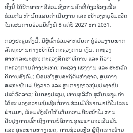
ຄັ້ງນີ້ ໄດ້ປຶກສາຫາລືຮ່ວມອົງການລັດທີ່ກ່ຽວຂ້ອງເພື່ອ
ຮ່ວມກັນ ກຳນົດແຜນດຳເນີນງານ ແລະ ໜ້າວຽກບຸລິມະສິດ
ໃນແຜນການຮ່ວມມືຄັ້ງທີ 8 ແຕ່ປີ 2027 ຫາ 2031.
ກອງປະຊຸມຄັ້ງນີ້, ມີຜູ້ເຂົ້າຮ່ວມຈາກບັນດາຄູ່ຮ່ວມງານພາກ
ລັດຖະບານຕາງໜ້າໃຫ້ ກະຊວງການ ເງິນ, ກະຊວງ
ສາທາລະນະສຸກ; ກະຊວງສຶກສາທິການ ແລະ ກິລາ;
ກະຊວງການຕ່າງປະເທດ; ກະຊວງ ແຮງງານ ແລະ ສະຫວັດ
ດີການສັງຄົມ; ພ້ອມທັງສູນສະຖິຕິແຫ່ງຊາດ, ສູນກາງ
ສະຫະພັນແມ່ຍິງລາວ ແລະ ສູນກາງຊາວໜຸ່ມປະຊາຊົນ
ປະຕິວັດລາວ; ໃນກອງປະຊຸມ, ທ່ານສຸລິວັດ ສຸວັນນະຈູມຄຳ
ໄດ້ສະ ແດງຄວາມຊົມເຊີຍຕໍ່ການຮ່ວມມືທີ່ຍາດມາໄດ້ໃນໄລຍະ
ຜ່ານມາ, ພ້ອມທັງຍົກໃຫ້ເຫັນຄວາມຄືບໜ້າໃນ ການ
ປັບປຸງການເຂົ້າເຖິງການບໍລິການສຸຂະພາບຈະເລີນພັນ
ແລະ ສຸຂະພາບທາງເພດ, ການຊ່ວຍເຫຼືອ ຜູ້ຖືກເຄາະຮ້າຍ