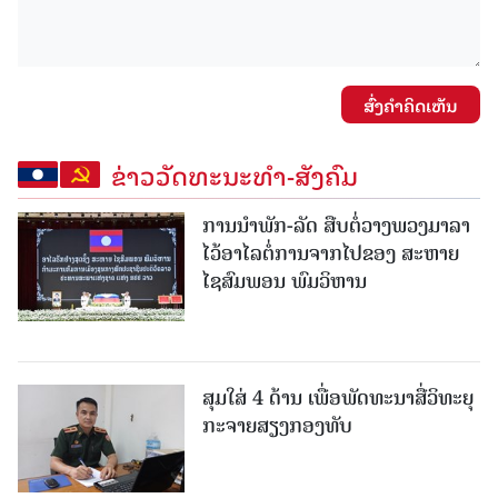
ສົ່ງຄໍາຄິດເຫັນ
ຂ່າວວັດທະນະທຳ-ສັງຄົມ
ການນໍາພັກ-ລັດ ສືບຕໍ່ວາງພວງມາລາ
ໄວ້ອາໄລຕໍ່ການຈາກໄປຂອງ ສະຫາຍ
ໄຊສົມພອນ ພົມວິຫານ
ສຸມໃສ່ 4 ດ້ານ ເພື່ອພັດທະນາສື່ວິທະຍຸ
ກະຈາຍສຽງກອງທັບ