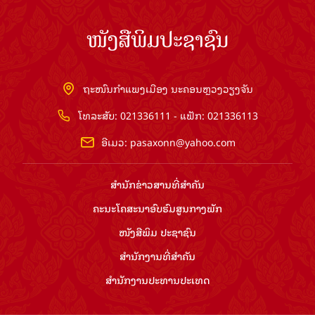
ໜັງສືພິມປະຊາຊົນ
ຖະໜົນກຳແພງເມືອງ ນະຄອນຫຼວງວຽງຈັນ
ໂທລະສັບ: 021336111 - ແຟັກ: 021336113
ອີເມວ:
pasaxonn@yahoo.com
ສຳ​ນັກ​ຂ່າວ​ສານ​ທີ່​ສຳ​ຄັນ​
ຄະນະໂຄສະນາອົບຮົມ​ສູນ​ກາງ​ພັກ
ໜັງສືພິມ ປະ​ຊາ​ຊົນ
ສຳ​ນັກ​ງານ​ທີ່​ສຳ​ຄັນ
ສຳ​ນັກ​ງານ​ປະ​ທານ​ປະ​ເທດ