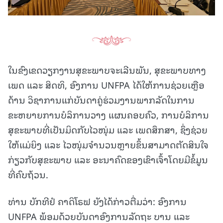
ໃນຂົງເຂດວຽກງານສຸຂະພາບຈະເລີນພັນ, ສຸຂະພາບທາງ
ເພດ ແລະ ສິດທິ, ອົງການ UNFPA ໄດ້ໃຫ້ການຊ່ວຍເຫຼືອ
ດ້ານ ວິຊາການແກ່ບັນດາຄູ່ຮ່ວມງານພາກລັດໃນການ
ຂະຫຍາຍການບໍລິການວາງ ແຜນຄອບຄົວ, ການບໍລິການ
ສຸຂະພາບທີ່ເປັນມິດກັບໄວໜຸ່ມ ແລະ ເພດສຶກສາ, ຊຶ່ງຊ່ວຍ
ໃຫ້ແມ່ຍິງ ແລະ ໄວໜຸ່ມຈຳນວນຫຼາຍຂຶ້ນສາມາດຕັດສິນໃຈ
ກ່ຽວກັບສຸຂະພາບ ແລະ ອະນາຄົດຂອງເຂົາເຈົ້າໂດຍມີຂໍ້ມູນ
ທີ່ຄົບຖ້ວນ.
ທ່ານ ບັກທີຢໍ ຄາດິໂຣຟ ຍັງໄດ້ກ່າວຕື່ມວ່າ: ອົງການ
UNFPA ພ້ອມດ້ວຍບັນດາອົງການລັດຖະ ບານ ແລະ