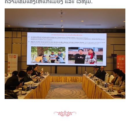
ຄວາມເຂັ້ມແຂງໃຫ້ແກ່ແມ່ຍິງ ແລະ ໄວໜຸ່ມ.