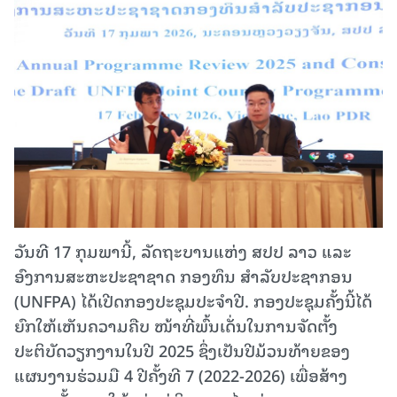
ວັນທີ 17 ກຸມພານີ້, ລັດຖະບານແຫ່ງ ສປປ ລາວ ແລະ
ອົງການສະຫະປະຊາຊາດ ກອງທຶນ ສຳລັບປະຊາກອນ
(UNFPA) ໄດ້ເປີດກອງປະຊຸມປະຈຳປີ. ກອງປະຊຸມຄັ້ງນີ້ໄດ້
ຍົກໃຫ້ເຫັນຄວາມຄືບ ໜ້າທີ່ພົ້ນເດັ່ນໃນການຈັດຕັ້ງ
ປະຕິບັດວຽກງານໃນປີ 2025 ຊຶ່ງເປັນປີມ້ວນທ້າຍຂອງ
ແຜນງານຮ່ວມມື 4 ປີຄັ້ງທີ 7 (2022-2026) ເພື່ອສ້າງ