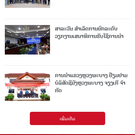
ສາລະວັນ ສໍາເລັດການຍົກລະດັບ
ວຽກງານເສນາທິການຮັບໃຊ້ການນໍາ
ການນຳແຂວງຫຼວງພະບາງ ຢ້ຽມ​ຢາມ
ບໍ​ລິ​ສັດຊີມັງຫຼວງພະບາງ ຈຽງເກີ ຈໍາ
ກັດ
ເພີ່ມເຕີມ