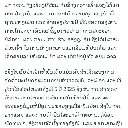
ພາກສ່ວນກ່ຽວຂ້ອງໄດ້ຮ່ວມກັນສ້າງຄວາມເຂັ້ມແຂງໃຫ້ແກ່
ການປ້ອງກັນ ແລະ ການຕອບໂຕ້ ຄວາມ/ຮຸນແຮງບົນພຶ້ນ
ຖານທາງເພດ ແລະ ຮີດຄອງປະເພນີ ທີ່ບໍ່ສອດຄອງຜ່ານ
ການໂຄສະນາເຜີຍແຜ່ ຂໍ້ມູນຂ່າວສານ, ການສະໜອງ
ບໍລິການ ແລະ ການມີສ່ວນຮ່ວມຂອງຊຸມຊົນ ຊຶ່ງໄດ້ປະກອບ
ສ່ວນເຂົ້າ ໃນການສ້າງສະພາບແວດລ້ອມທີ່ປອດໄພ ແລະ
ເອື້ອອຳນວຍໃຫ້ແກ່ແມ່ຍິງ ແລະ ເດັກຍິງຢູ່ທົ່ວ ສປປ ລາວ.
ໜຶ່ງໃນຜົນສຳເລັດທີ່ພົ້ນເດັ່ນແມ່ນຜົນສຳເລັດຂອງການ
ຈັດຕັ້ງປະຕິບັດຂະບວນການສຳຫຼວດພົນ ລະເມືອງ ແລະ ທີ່
ຢູ່ອາໄສທົ່ວປະເທດຄັ້ງທີ 5 ປີ 2025 ຊຶ່ງຜົນການສຳຫຼວດ
ດັ່ງກ່າວຄາດວ່າຈະຖືກເຜີຍ ແຜ່ໃນທ້າຍປີນີ້ ແລະ ຈະ
ສະໜອງຂໍ້ມູນທີ່ມີຄຸນນະພາບສູງເພື່ອເປັນບ່ອນອີງໃນການ
ວາງແຜນ ແລະ ການຕັດສິນໃຈຂອງລັດຖະບານ, ຄູ່ຮ່ວມ
ພັດທະນາ, ອົງການຈັດຕັ້ງທາງສັງຄົມ ແລະ ພາກເອກະຊົນ