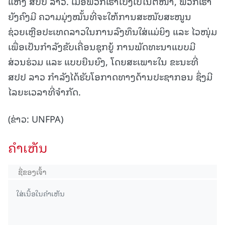
ແຫ່ງ ສປປ ລາວ. ເມື່ອພວກເຮົາເບິ່ງໄປໃນຕໍ່ໜ້າ, ພວກເຮົາ
ຍັງຄົງມີ ຄວາມມຸ່ງໝັ້ນທີ່ຈະໃຫ້ການສະໜັບສະໜູນ
ຊ່ວຍເຫຼືອປະເທດລາວໃນການລົງທຶນໃສ່ແມ່ຍິງ ແລະ ໄວໜຸ່ມ
ເພື່ອເປັນກຳລັງຂັບເຄື່ອນຊຸກຍູ້ ການພັດທະນາແບບມີ
ສ່ວນຮ່ວມ ແລະ ແບບຍືນຍົງ, ໂດຍສະເພາະໃນ ຂະນະທີ່
ສປປ ລາວ ກຳລັງໄດ້ຮັບໂອກາດທາງດ້ານປະຊາກອນ ຊຶ່ງມີ
ໄລຍະເວລາທີ່ຈຳກັດ.
(ຂ່າວ: UNFPA)
ຄໍາເຫັນ