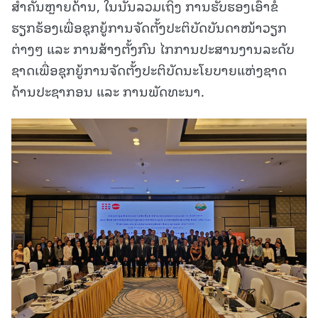
ສຳຄັນຫຼາຍດ້ານ, ໃນນັ້ນລວມເຖິງ ການຮັບຮອງເອົາຂໍ້
ຮຽກຮ້ອງເພື່ອຊຸກຍູ້ການຈັດຕັ້ງປະຕິບັດບັນດາໜ້າວຽກ
ຕ່າງໆ ແລະ ການສ້າງຕັ້ງກົນ ໄກການປະສານງານລະດັບ
ຊາດເພື່ອຊຸກຍູ້ການຈັດຕັ້ງປະຕິບັດນະໂຍບາຍແຫ່ງຊາດ
ດ້ານປະຊາກອນ ແລະ ການພັດທະນາ.