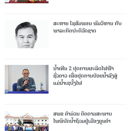
ສະຫາຍ ໄຊສົມພອນ ພົມວິຫານ ກັບ
ພາລະກິດປະຕິວັດຊາດ
ນໍ້າເທີນ 2 ຢຸດການຜະລິດໄຟຟ້າ
ຊົ່ວຄາວ ເພື່ອຢຸດການປ່ອຍນໍ້າລົງສູ່
ແມ່ນໍ້າເຊບັ້ງໄຟ
ສ​ພ​ຂ ຄໍາມ່ວນ ຕິດຕາມສະພາບ
ໄພພິບັດນໍ້າຖ້ວມຢູ່ເມືອງຄູນຄໍາ