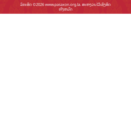
ລິຂະສິດ ©2026 www.pasaxon.org.la. ສະຫງວນໄວ້ເຊິງສິດ
ທັງຫມົດ