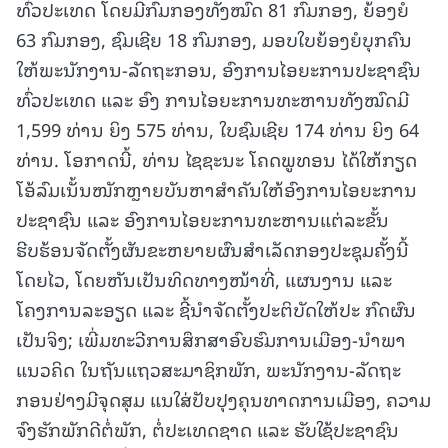
ທົ່ວປະເທດ ໂດຍມີກົມກອງທັງໝົດ 81 ກົມກອງ, ຍ້ອງຍໍ
63 ກົມກອງ, ຊົມເຊີຍ 18 ກົມກອງ, ມອບໃບຍ້ອງຍໍບຸກຄົນ
ໃຫ້ພະນັກງານ-ລັດຖະກອນ, ອົງການໄອຍະການປະຊາຊົນ
ທົ່ວປະເທດ ແລະ ອົງ ການໄອຍະການທະຫານທັງໝົດມີ
1,599 ທ່ານ ຍິງ 575 ທ່ານ, ໃບຊົມເຊີຍ 174 ທ່ານ ຍິງ 64
ທ່ານ. ໂອກາດນີ້, ທ່ານ ໄຊຊະນະ ໂຄດພູທອນ ໄດ້ໃຫ້ກຽດ
ໂອ້ລົມເນັ້ນໜັກຫຼາຍບັນຫາສໍາຄັນໃຫ້ອົງການໄອຍະການ
ປະຊາຊົນ ແລະ ອົງການໄອຍະການທະຫານແຕ່ລະຂັ້ນ
ຮີບຮ້ອນຈັດຕັ້ງຜັນຂະຫຍາຍຜົນສໍາເລັດກອງປະຊຸມຄັ້ງນີ້
ໂດຍໄວ, ໂດຍຫັນເປັນທິດທາງໜ້າທີ່, ແຜນງານ ແລະ
ໂຄງການລະອຽດ ແລະ ຊີ້ນໍາຈັດຕັ້ງປະຕິບັດໃຫ້ປະ ກົດຜົນ
ເປັນຈິງ; ເພີ່ມທະວີການສຶກສາອົບຮົມການເມືອງ-ນໍາພາ
ແນວຄິດ ໃນຖັນແຖວສະມາຊິກພັກ, ພະນັກງານ-ລັດຖະ
ກອນຢ່າງມີຈຸດສຸມ ແນໃສ່ປັບປຸງຄຸນທາດການເມືອງ, ຄວາມ
ຈົງຮັກພັກດີຕໍ່ພັກ, ຕໍ່ປະເທດຊາດ ແລະ ຮັບໃຊ້ປະຊາຊົນ