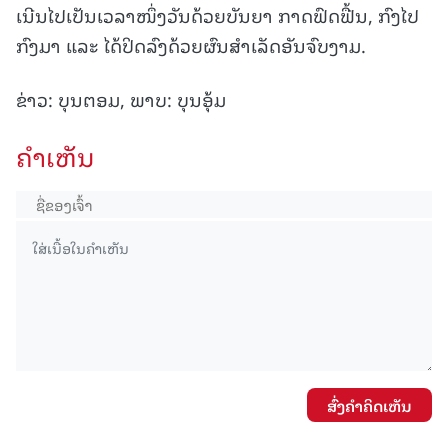
ເນີນໄປເປັນເວລາໜຶ່ງວັນດ້ວຍບັນຍາ ກາດຟົດຟື້ນ, ກົງໄປ
ກົງມາ ແລະ ໄດ້ປິດລົງດ້ວຍຜົນສຳເລັດອັນຈົບງາມ.
ຂ່າວ: ບຸນຕອມ, ພາບ: ບຸນອຸ້ມ
ຄໍາເຫັນ
ສົ່ງຄໍາຄິດເຫັນ