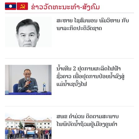
ຂ່າວວັດທະນະທຳ-ສັງຄົມ
ສະຫາຍ ໄຊສົມພອນ ພົມວິຫານ ກັບ
ພາລະກິດປະຕິວັດຊາດ
ນໍ້າເທີນ 2 ຢຸດການຜະລິດໄຟຟ້າ
ຊົ່ວຄາວ ເພື່ອຢຸດການປ່ອຍນໍ້າລົງສູ່
ແມ່ນໍ້າເຊບັ້ງໄຟ
ສ​ພ​ຂ ຄໍາມ່ວນ ຕິດຕາມສະພາບ
ໄພພິບັດນໍ້າຖ້ວມຢູ່ເມືອງຄູນຄໍາ