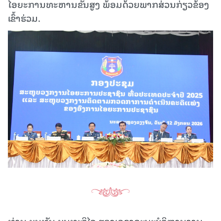
ໄອຍະການທະຫານຂັ້ນສູງ ພ້ອມດ້ວຍພາກສ່ວນກ່ຽວຂ້ອງ
ເຂົ້າຮ່ວມ.
ທ່ານ ບຸນທັນ ບຸນທະວິໄລ ຮອງເລຂາຄະນະບໍລິຫານງານ