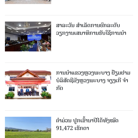
ສາລະວັນ ສໍາເລັດການຍົກລະດັບ
ວຽກງານເສນາທິການຮັບໃຊ້ການນໍາ
ການນຳແຂວງຫຼວງພະບາງ ຢ້ຽມ​ຢາມ
ບໍ​ລິ​ສັດຊີມັງຫຼວງພະບາງ ຈຽງເກີ ຈໍາ
ກັດ
ຄໍາມ່ວນ ປູກເຂົ້ານາປີໄດ້ທັງໝົດ
91,472 ເຮັກຕາ