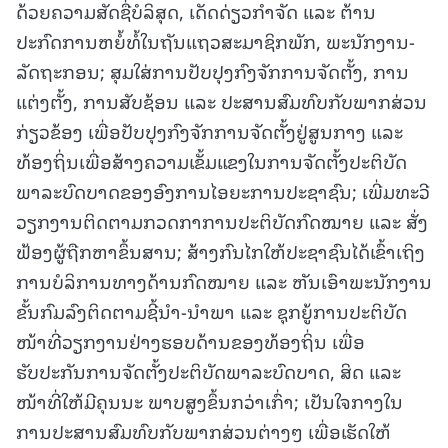
ດ້ວຍຄວາມສັດຊື່ບໍລິສຸດ, ເດັດດ່ຽວກໍາຈັດ ແລະ ຕ້ານ
ປະກົດການຫຍໍ້ທໍ້ໃນຖັນແຖວສະມາຊິກພັກ, ພະນັກງານ-
ລັດຖະກອນ; ສຸມໃສ່ການປັບປຸງກົງຈັກການຈັດຕັ້ງ, ການ
ແຕ່ງຕັ້ງ, ການສັບຊ້ອນ ແລະ ປະສານສົມທົບກັບພາກສ່ວນ
ກ່ຽວຂ້ອງ ເພື່ອປັບປຸງກົງຈັກການຈັດຕັ້ງຢູ່ສູນກາງ ແລະ
ທ້ອງຖິ່ນເພື່ອສ້າງຄວາມເຂັ້ມແຂງໃນການຈັດຕັ້ງປະຕິບັດ
ພາລະບົດບາດຂອງອົງການໄອຍະການປະຊາຊົນ; ເພີ່ມທະວີ
ວຽກງານຕິດຕາມກວດກາການປະຕິບັດກົດໝາຍ ແລະ ສັ່ງ
ຟ້ອງຜູ້ຖືກຫາຂຶ້ນສານ; ສ້າງກົນໄກໃຫ້ປະຊາຊົນໄດ້ເຂົ້າເຖິງ
ການບໍລິການທາງດ້ານກົດໝາຍ ແລະ ຫັນເອົາພະນັກງານ
ຂັ້ນກົມລົງຕິດຕາມຊີ້ນໍາ-ນໍາພາ ແລະ ຊຸກຍູ້ການປະຕິບັດ
ໜ້າທີ່ວຽກງານຢ່າງຮອບດ້ານຂອງທ້ອງຖິ່ນ ເພື່ອ
ຮັບປະກັນການຈັດຕັ້ງປະຕິບັດພາລະບົດບາດ, ສິດ ແລະ
ໜ້າທີ່ໃຫ້ມີຄຸນນະ ພາບສູງຂຶ້ນກວ່າເກົ່າ; ເປັນໃຈກາງໃນ
ການປະສານສົມທົບກັບພາກສ່ວນຕ່າງໆ ເພື່ອເຮັດໃຫ້