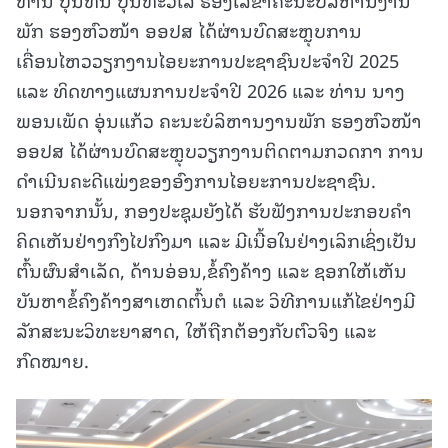
ພັກ ຮອງຫົວໜ້າ ອອປສ ໄດ້ຜ່ານບົດສະຫຼຸບການ
ເຄື່ອນໄຫວວຽກງານໄອຍະການປະຊາຊົນປະຈໍາປີ 2025
ແລະ ທິດທາງແຜນການປະຈໍາປີ 2026 ແລະ ທ່ານ ນາງ
ພອນເພັດ ອຸ່ນແກ້ວ ຄະນະບໍລິຫານງານພັກ ຮອງຫົວໜ້າ
ອອປສ ໄດ້ຜ່ານບົດສະຫຼຸບວຽກງານຕິດຕາມກວດກາ ການ
ດຳເນີນຄະດີແພ່ງຂອງອົງການໄອຍະການປະຊາຊົນ.
ນອກຈາກນັ້ນ, ກອງປະຊຸມຍັງໄດ້ ຮັບຟັງການປະກອບຄຳ
ຄິດເຫັນຢ່າງກົງໄປກົງມາ ແລະ ມີເນື້ອໃນຢ່າງເລິກເຊິ່ງເປັນ
ຕົ້ນຜົນສໍາເລັດ, ດ້ານອ່ອນ,ຂໍ້ຄົງຄ້າງ ແລະ ຊອກໃຫ້ເຫັນ
ບັນຫາຂໍ້ຄົງຄ້າງສາເຫດຕົ້ນຕໍ ແລະ ວິທີການແກ້ໄຂຢ່າງມີ
ລັກສະນະວິທະຍາສາດ, ໃຫ້ຖືກຕ້ອງກັບຕົວຈິງ ແລະ
ກົດໝາຍ.