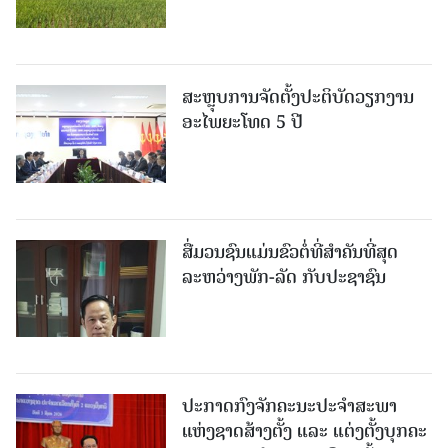
ສະຫຼຸບການຈັດຕັ້ງປະຕິບັດວຽກງານ
ອະໄພຍະໂທດ 5 ປີ
ສື່ມວນຊົນແມ່ນຂົວຕໍ່ທີ່ສໍາຄັນທີ່ສຸດ
ລະຫວ່າງພັກ-ລັດ ກັບປະຊາຊົນ
ປະກາດກົງຈັກຄະນະປະຈໍາສະພາ
ແຫ່ງຊາດສ້າງຕັ້ງ ແລະ ແຕ່ງຕັ້ງບຸກຄະ