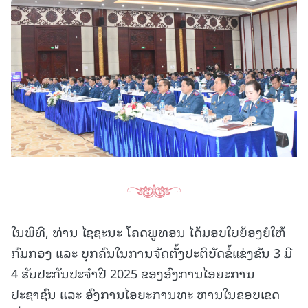
ໃນພິທີ, ທ່ານ ໄຊຊະນະ ໂຄດພູທອນ ໄດ້ມອບໃບຍ້ອງຍໍໃຫ້
ກົມກອງ ແລະ ບຸກຄົນໃນການຈັດຕັ້ງປະຕິບັດຂໍ້ແຂ່ງຂັນ 3 ມີ
4 ຮັບປະກັນປະຈໍາປີ 2025 ຂອງອົງການໄອຍະການ
ປະຊາຊົນ ແລະ ອົງການໄອຍະການທະ ຫານໃນຂອບເຂດ