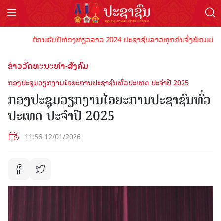
ຕ້ອນຮັບປີທ່ອງທ່ຽວລາວ 2024 ປະຊາຊົນລາວທຸກຄົນຈົ່ງພ້ອມເປັນເຈົ້າພາ
ຂ່າວວັດທະນະທຳ-ສັງຄົມ
ກອງປະຊຸມວຽກງານໄອຍະການປະຊາຊົນທົ່ວປະເທດ ປະຈໍາປີ 2025
ກອງປະຊຸມວຽກງານໄອຍະການປະຊາຊົນທົ່ວ
ປະເທດ ປະຈໍາປີ 2025
11:56 12/01/2026