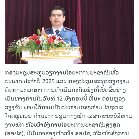
ກອງປະຊຸມສະຫຼຸບວຽກງານໄອຍະການປະຊາຊົນທົ່ວ
ປະເທດ ປະຈໍາປີ 2025 ແລະ ກອງປະຊຸມສະຫຼຸບວຽກງານ
ຕິດຕາມກວດກາ ການດໍາເນີນຄະດີແພ່ງໄດ້້ເປີດຂຶ້ນຢ່າງ
ເປັນທາງການໃນວັນທີ 12 ມັງກອນນີ້ ທີ່ນະ ຄອນຫຼວງ
ວຽງຈັນ ພາຍໃຕ້ການເປັນປະທານຂອງທ່ານ ໄຊຊະນະ
ໂຄດພູທອນ ກຳມະການສູນກາງພັກ ເລຂາຄະນະບໍລິຫານ
ງານພັກ ຫົວໜ້າອົງການໄອຍະການປະຊາຊົນສູງສຸດ
(ອອປສ), ມີບັນດາຮອງຫົວໜ້າ ອອປສ, ຫົວໜ້າອົງການ