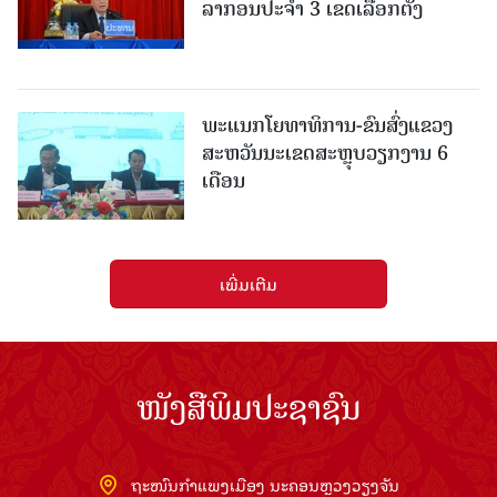
ລາກອນປະຈໍາ 3 ເຂດເລືອກຕັ້ງ
ພະແນກໂຍທາທິການ-ຂົນສົ່ງແຂວງ
ສະຫວັນນະເຂດສະຫຼຸບວຽກງານ 6
ເດືອນ
ເພີ່ມເຕີມ
ໜັງສືພິມປະຊາຊົນ
ຖະໜົນກຳແພງເມືອງ ນະຄອນຫຼວງວຽງຈັນ